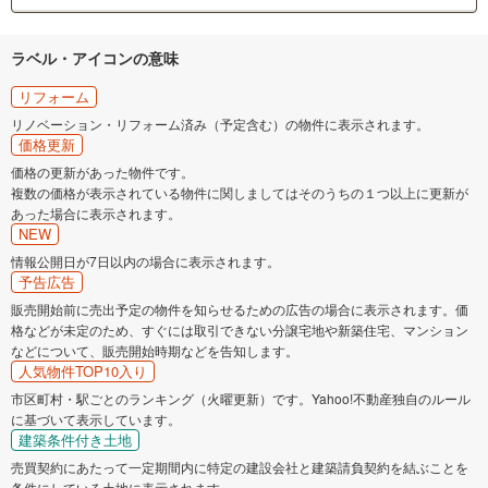
ラベル・アイコンの意味
リフォーム
リノベーション・リフォーム済み（予定含む）の物件に表示されます。
価格更新
価格の更新があった物件です。
複数の価格が表示されている物件に関しましてはそのうちの１つ以上に更新が
あった場合に表示されます。
NEW
情報公開日が7日以内の場合に表示されます。
予告広告
販売開始前に売出予定の物件を知らせるための広告の場合に表示されます。価
格などが未定のため、すぐには取引できない分譲宅地や新築住宅、マンション
などについて、販売開始時期などを告知します。
人気物件TOP10入り
市区町村・駅ごとのランキング（火曜更新）です。Yahoo!不動産独自のルール
に基づいて表示しています。
建築条件付き土地
売買契約にあたって一定期間内に特定の建設会社と建築請負契約を結ぶことを
条件にしている土地に表示されます。