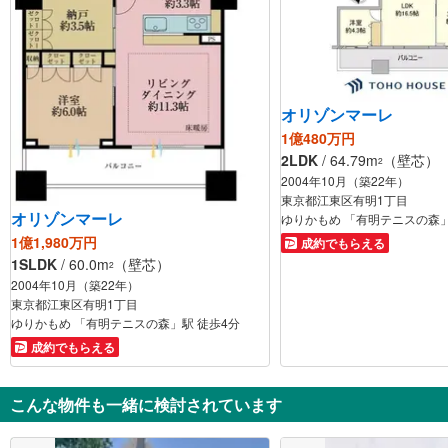
オリゾンマーレ
1億480万円
2LDK
/ 64.79m
（壁芯）
2
2004年10月（築22年）
東京都江東区有明1丁目
オリゾンマーレ
ゆりかもめ 「有明テニスの森」
1億1,980万円
成約でもらえる
1SLDK
/ 60.0m
（壁芯）
2
2004年10月（築22年）
東京都江東区有明1丁目
ゆりかもめ 「有明テニスの森」駅 徒歩4分
成約でもらえる
こんな物件も一緒に検討されています