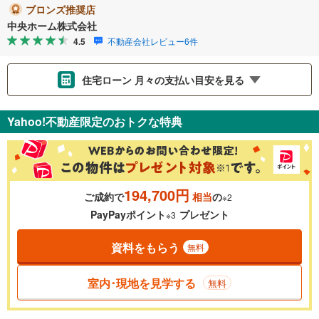
ブロンズ推奨店
中央ホーム株式会社
4.5
不動産会社レビュー6件
住宅ローン 月々の支払い目安を見る
支払いの目安をシミュレーションすることができます。
Yahoo!不動産限定のおトクな特典
％
金利
194,700円
ご成約で
相当
の
※2
0.01%
14.99%
PayPayポイント
プレゼント
※3
資料をもらう
無料
返済期間
一般的には最長35年まで借り入れ可能です。多くの金融機関
室内･現地を見学する
無料
が完済時の年齢は80歳までを条件としています。
万円
頭金
閉じる