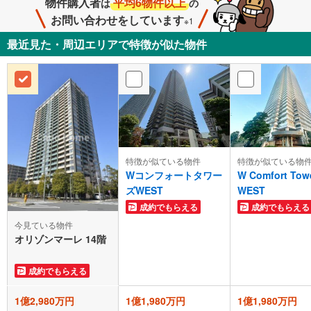
物件購入者
平均6物件以上
は
の
お問い合わせをしています
※1
最近見た・周辺エリアで特徴が似た物件
特徴が似ている物件
特徴が似ている物
Wコンフォートタワー
W Comfort Tow
ズWEST
WEST
成約でもらえる
成約でもらえる
今見ている物件
オリゾンマーレ 14階
成約でもらえる
1億2,980万円
1億1,980万円
1億1,980万円