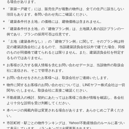
る場合があります。
「新築一戸建て」には、販売住戸が複数の物件は、全ての住戸に該当しない
項目もあります。各問い合わせ先にご確認ください。
「建築条件付き土地」の価格には、建物価格は含まれません。
「建築条件付き土地」の「建物プラン例」は、土地購入者の設計プランの一
例であり、プランの採用可否は任意です。
「土地（建築条件なし）」の「建物プラン例」に関して、そのプラン例は特
定の建築請負会社によるもので、 当該建築請負会社以外で建てた場合、同様
のものが同価格で建てられるとは限りません。また、建築請負会社を特定す
るものではありません。
お客様が入力する個人情報を含むお問い合わせデータは、当該物件の取扱会
社に送信され、そこで管理されます。
お問い合わせをされたお客様へは、取扱会社がご連絡いたします。
物件に関するお客様のお問い合わせについては、LINEヤフー株式会社は一切
関与いたしません。取扱会社に直接ご確認ください。
不動産購入の検討、契約にあたってはお客様ご自身が情報を確認し、各会社
より十分な説明を受け判断してください。
本ページの掲載内容は変更される場合があります。あらかじめご了承くださ
い。
市区町村・駅ごとの物件ランキングは、Yahoo!不動産独自のルールに基づい
て表示しています。（ランキングは火曜更新されます）