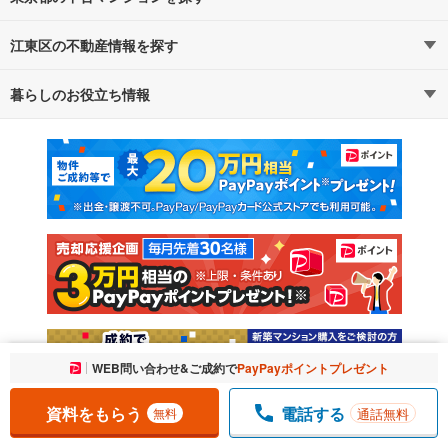
江東区の不動産情報を探す
路線・駅から探す
地域から探す
暮らしのお役立ち情報
不動産・住宅
賃貸住宅
通勤・通学時間から探す
地図から探す
マンションカタログ
教えて！住まいの先生
新築マンション
中古マンション
新築一戸建て
中古一戸建て
注文住宅
土地
売却査定
お気に入りに追加しました。
WEB問い合わせ&ご成約で
PayPayポイントプレゼント
一覧を開く
資料をもらう
電話する
通話無料
無料