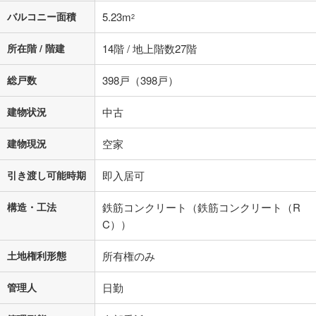
バルコニー面積
5.23m
2
所在階 / 階建
14階 / 地上階数27階
総戸数
398戸（398戸）
建物状況
中古
建物現況
空家
引き渡し可能時期
即入居可
構造・工法
鉄筋コンクリート（鉄筋コンクリート（R
C））
土地権利形態
所有権のみ
管理人
日勤