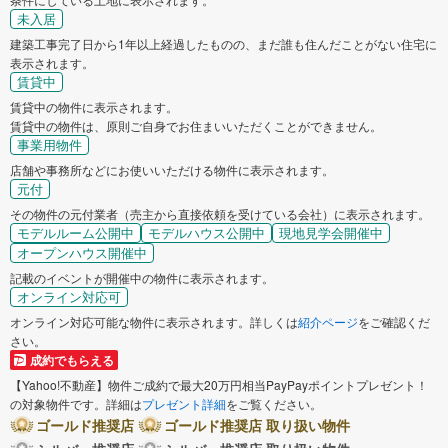
未入居
建築工事完了日から1年以上経過したものの、まだ誰も住んだことがない住宅に
表示されます。
賃貸中
賃貸中の物件に表示されます。
賃貸中の物件は、原則ご自身でお住まいいただくことができません。
事業用物件
店舗や事務所などにお使いいただける物件に表示されます。
元付
その物件の元付業者（売主から直接依頼を受けている会社）に表示されます。
モデルルーム公開中
モデルハウス公開中
現地見学会開催中
オープンハウス開催中
記載のイベントが開催中の物件に表示されます。
オンライン対応可
オンライン対応可能な物件に表示されます。詳しくは
紹介ページ
をご確認くだ
さい。
成約でもらえる
【Yahoo!不動産】物件ご成約で最大20万円相当PayPayポイントプレゼント！
の対象物件です。詳細は
プレゼント詳細
をご覧ください。
ゴールド推奨店
ゴールド推奨店 取り扱い物件