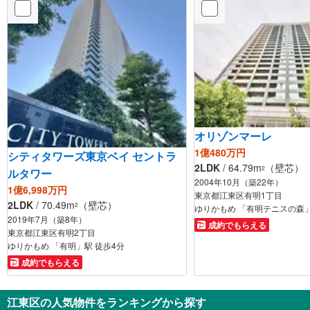
オリゾンマーレ
1億480万円
シティタワーズ東京ベイ セントラ
2LDK
/ 64.79m
（壁芯）
2
ルタワー
2004年10月（築22年）
1億6,998万円
東京都江東区有明1丁目
2LDK
/ 70.49m
（壁芯）
2
ゆりかもめ 「有明テニスの森」
2019年7月（築8年）
成約でもらえる
東京都江東区有明2丁目
ゆりかもめ 「有明」駅 徒歩4分
成約でもらえる
江東区の人気物件をランキングから探す