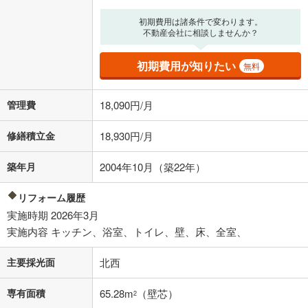
る値は、実際の金融機関等における貸出金利とは何ら関係がなく、実際
の金融機関等における貸出金利を何ら保証するものではありません。返
初期費用は諸条件で変わります。
済方法「元利均等返済」にて算出しております。入力された金利を35年
不動産会社に相談しませんか？
適用した場合の計算結果を表示しています。
その他月額費用や、初期費用がかかります。ご注意ください。実際にお
初期費用が知りたい
無料
借り入れの際は各金融機関等に、必ずご自身でご確認をお願いいたしま
す。
条件によってお借り入れができないことがあります。
管理費
18,090円/月
不動産会社に購入相談をする
無料
修繕積立金
18,930円/月
築年月
2004年10月（築22年）
閉じる
リフォーム履歴
実施時期 2026年3月
実施内容 キッチン、浴室、トイレ、壁、床、全室、
主要採光面
北西
専有面積
65.28m
（壁芯）
2