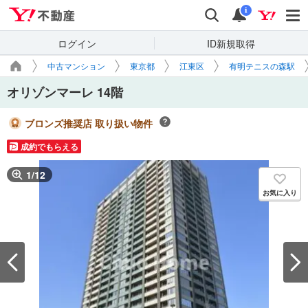
Yahoo!不動産
検索
通知
i
ログイン
ID新規取得
中古マンション
東京都
江東区
有明テニスの森駅
オリゾンマーレ 14階
ブロンズ推奨店 取り扱い物件
成約でもらえる
1
/
12
お気に入り