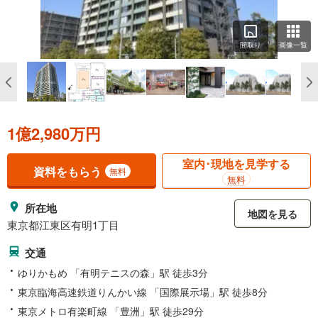
間取り
画像一覧
1億2,980万円
室内･現地を見学する
資料をもらう
無料
無料
所在地
地図を見る
東京都江東区有明1丁目
交通
ゆりかもめ 「有明テニスの森」駅 徒歩3分
東京臨海高速鉄道りんかい線 「国際展示場」駅 徒歩8分
東京メトロ有楽町線 「豊洲」駅 徒歩29分