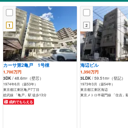
1
2
カーサ第2亀戸 1号棟
海辺ビル
1,700万円
1,350万円
3DK
/ 48.6m
（壁芯）
3LDK
/ 59.51m
（登記）
2
2
1974年6月（築53年）
1973年3月（築54年）
東京都江東区亀戸7丁目
東京都江東区海辺
総武線 「亀戸」駅 徒歩13分
東京メトロ半蔵門線 「住吉」駅
成約でもらえる