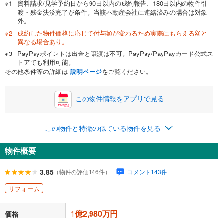
資料請求/見学予約日から90日以内の成約報告、180日以内の物件引
渡・残金決済完了が条件。当該不動産会社に連絡済みの場合は対象
外。
成約した物件価格に応じて付与額が変わるため実際にもらえる額と
0万円
1億2,980万円
異なる場合あり。
自己資金から住宅購入にかけられる金額を入力してくださ
PayPayポイントは出金と譲渡は不可。PayPay/PayPayカード公式ス
い。一般的には物件価格の2割までが目安です。
万円
トアでも利用可能。
ボーナス
閉じる
/回
その他条件等の詳細は
説明ページ
をご覧ください。
この物件情報をアプリで見る
0円
1億2,980万円
年2回払いを想定しています。毎月の返済額に加えて、ボー
この物件と特徴の似ている物件を見る
ナス時の増額分（1回分）を入力してください。
ボーナス払いの限度額は金融機関によって異なります。
物件概要
373,961
円
/月
月々の返済額
閉じる
ローン返済額
336,941
円
（頭金比率
0
%
）
3.85
（物件の評価146件）
コメント143件
＋修繕積立金
18,930
円
＋管理費
18,090
円
リフォーム
「金利」については、ご利用を予定されている金融機関等にご確認の
1億2,980万円
上、ご自身での入力をお願いいたします。初期設定で自動入力されてい
価格