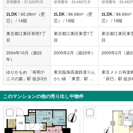
管理費等：37,020円/月
管理費等：33,492円/月
管理費等：33,492
2LDK
/
65.28m²（壁
2LDK
/
86.68m²（壁
2LDK
/
86.69m
芯）
/
14階
芯）
/
19階
芯）
/
19階
東京都江東区有明1丁
東京都江東区東雲1丁
東京都江東区東
目
目
目
2004年10月（築22
2005年2月（築22年）
2005年2月（築
年）
ゆりかもめ 「有明テ
東京臨海高速鉄道りん
東京メトロ有楽
ニスの森」駅 徒歩3分
かい線 「東雲」駅 徒
「辰巳」駅 徒歩
歩8分
このマンションの他の売り出し中物件