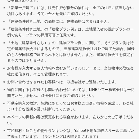
「新築一戸建て」には、販売住戸が複数の物件は、全ての住戸に該当しない
項目もあります。各問い合わせ先にご確認ください。
「建築条件付き土地」の価格には、建物価格は含まれません。
「建築条件付き土地」の「建物プラン例」は、土地購入者の設計プランの一
例であり、プランの採用可否は任意です。
「土地（建築条件なし）」の「建物プラン例」に関して、そのプラン例は特
定の建築請負会社によるもので、 当該建築請負会社以外で建てた場合、同様
のものが同価格で建てられるとは限りません。また、建築請負会社を特定す
るものではありません。
お客様が入力する個人情報を含むお問い合わせデータは、当該物件の取扱会
社に送信され、そこで管理されます。
お問い合わせをされたお客様へは、取扱会社がご連絡いたします。
物件に関するお客様のお問い合わせについては、LINEヤフー株式会社は一切
関与いたしません。取扱会社に直接ご確認ください。
不動産購入の検討、契約にあたってはお客様ご自身が情報を確認し、各会社
より十分な説明を受け判断してください。
本ページの掲載内容は変更される場合があります。あらかじめご了承くださ
い。
市区町村・駅ごとの物件ランキングは、Yahoo!不動産独自のルールに基づい
て表示しています。（ランキングは火曜更新されます）