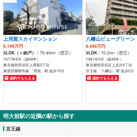
上用賀スカイマンション
八幡山ビューグリーン
6,199万円
6,499万円
3LDK（＋納戸）
/ 75.49m
（壁芯）
3LDK
/ 70.2m
（壁芯）
2
2
1977年9月（築49年）
1981年3月（築46年）
東京都世田谷区上用賀3丁目
東京都世田谷区上北沢4丁目
東急田園都市線 「用賀」駅 徒歩10分
京王線 「八幡山」駅 徒歩2分
成約でもらえる
成約でもらえる
明大前駅の近隣の駅から探す
京王線