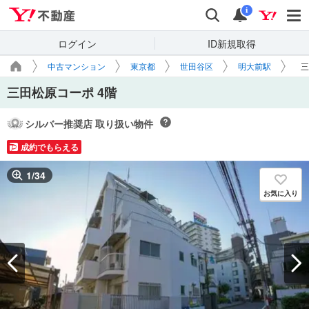
Yahoo!不動産
検索
通知
i
ログイン
ID新規取得
中古マンション
東京都
世田谷区
明大前駅
三
三田松原コーポ 4階
シルバー推奨店 取り扱い物件
成約でもらえる
1
/
34
お気に入り