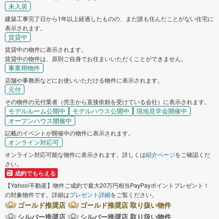
未入居
建築工事完了日から1年以上経過したものの、まだ誰も住んだことがない住宅に
表示されます。
賃貸中
賃貸中の物件に表示されます。
賃貸中の物件は、原則ご自身でお住まいいただくことができません。
事業用物件
店舗や事務所などにお使いいただける物件に表示されます。
元付
その物件の元付業者（売主から直接依頼を受けている会社）に表示されます。
モデルルーム公開中
モデルハウス公開中
現地見学会開催中
オープンハウス開催中
記載のイベントが開催中の物件に表示されます。
オンライン対応可
オンライン対応可能な物件に表示されます。詳しくは
紹介ページ
をご確認くだ
さい。
成約でもらえる
【Yahoo!不動産】物件ご成約で最大20万円相当PayPayポイントプレゼント！
の対象物件です。詳細は
プレゼント詳細
をご覧ください。
ゴールド推奨店
ゴールド推奨店 取り扱い物件
シルバー推奨店
シルバー推奨店 取り扱い物件