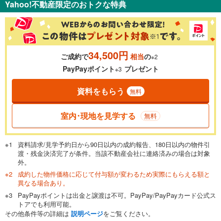
Yahoo!不動産限定のおトクな特典
％
金利
34,500円
ご成約で
相当
の
※2
0.01%
14.99%
PayPayポイント
プレゼント
※3
資料をもらう
無料
返済期間
一般的には最長35年まで借り入れ可能です。多くの金融機関
室内･現地を見学する
無料
が完済時の年齢は80歳までを条件としています。
万円
頭金
閉じる
資料請求/見学予約日から90日以内の成約報告、180日以内の物件引
渡・残金決済完了が条件。当該不動産会社に連絡済みの場合は対象
外。
成約した物件価格に応じて付与額が変わるため実際にもらえる額と
0万円
2,300万円
異なる場合あり。
自己資金から住宅購入にかけられる金額を入力してくださ
PayPayポイントは出金と譲渡は不可。PayPay/PayPayカード公式ス
い。一般的には物件価格の2割までが目安です。
万円
トアでも利用可能。
ボーナス
閉じる
/回
その他条件等の詳細は
説明ページ
をご覧ください。