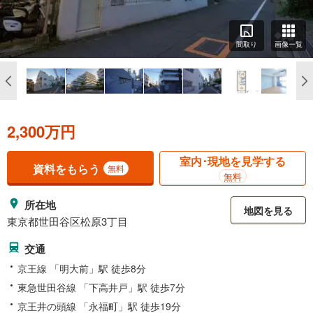
間取り
画像一覧
2,300万円
室内･現地を見学する
資料をもらう
無料
無料
所在地
地図を見る
東京都世田谷区松原3丁目
交通
京王線 「明大前」駅 徒歩8分
東急世田谷線 「下高井戸」駅 徒歩7分
京王井の頭線 「永福町」駅 徒歩19分