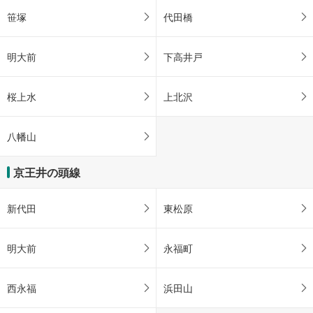
笹塚
代田橋
明大前
下高井戸
桜上水
上北沢
八幡山
京王井の頭線
新代田
東松原
明大前
永福町
西永福
浜田山