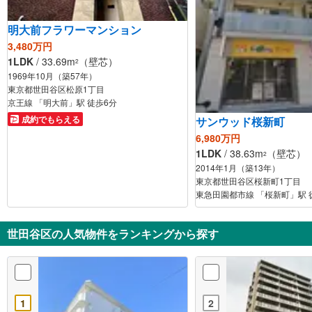
明大前フラワーマンション
3,480万円
1LDK
/ 33.69m
（壁芯）
2
1969年10月（築57年）
東京都世田谷区松原1丁目
京王線 「明大前」駅 徒歩6分
成約でもらえる
サンウッド桜新町
6,980万円
1LDK
/ 38.63m
（壁芯）
2
2014年1月（築13年）
東京都世田谷区桜新町1丁目
東急田園都市線 「桜新町」駅 
世田谷区の人気物件をランキングから探す
1
2