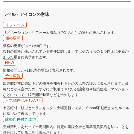
ラベル・アイコンの意味
リフォーム
リノベーション・リフォーム済み（予定含む）の物件に表示されます。
価格更新
価格の更新があった物件です。
複数の価格が表示されている物件に関しましてはそのうちの１つ以上に更新が
あった場合に表示されます。
NEW
情報公開日が7日以内の場合に表示されます。
予告広告
販売開始前に売出予定の物件を知らせるための広告の場合に表示されます。価
格などが未定のため、すぐには取引できない分譲宅地や新築住宅、マンション
などについて、販売開始時期などを告知します。
人気物件TOP10入り
市区町村・駅ごとのランキング（火曜更新）です。Yahoo!不動産独自のルール
に基づいて表示しています。
建築条件付き土地
売買契約にあたって一定期間内に特定の建設会社と建築請負契約を結ぶことを
条件にしている土地に表示されます。