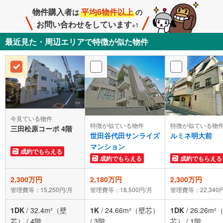
物件購入者
平均6物件以上
は
の
お問い合わせをしています
※1
最近見た・周辺エリアで特徴が似た物件
今見ている物件
特徴が似ている物件
特徴が似ている物
三田松原コーポ 4階
世田谷代田サンライズ
ルミネ明大前
マンション
成約でもらえる
成約でもらえる
成約でもらえる
2,300万円
2,180万円
2,300万円
管理費等：15,250円/月
管理費等：18,500円/月
管理費等：22,340
1DK
/
32.4m²（壁
1K
/
24.66m²（壁芯）
1DK
/
26.26m²
芯）
/
4階
/
3階
芯）
/
1階