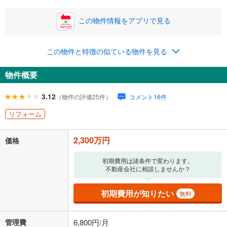
この物件情報をアプリで見る
0円
2,300万円
年2回払いを想定しています。毎月の返済額に加えて、ボー
この物件と特徴の似ている物件を見る
ナス時の増額分（1回分）を入力してください。
ボーナス払いの限度額は金融機関によって異なります。
物件概要
74,954
円
/月
月々の返済額
閉じる
ローン返済額
59,704
円
（頭金比率
0
%
）
3.12
（物件の評価25件）
コメント16件
＋修繕積立金
8,450
円
＋管理費
6,800
円
リフォーム
「金利」については、ご利用を予定されている金融機関等にご確認の
2,300万円
上、ご自身での入力をお願いいたします。初期設定で自動入力されてい
価格
る値は、実際の金融機関等における貸出金利とは何ら関係がなく、実際
の金融機関等における貸出金利を何ら保証するものではありません。返
初期費用は諸条件で変わります。
済方法「元利均等返済」にて算出しております。入力された金利を35年
不動産会社に相談しませんか？
適用した場合の計算結果を表示しています。
その他月額費用や、初期費用がかかります。ご注意ください。実際にお
初期費用が知りたい
無料
借り入れの際は各金融機関等に、必ずご自身でご確認をお願いいたしま
す。
条件によってお借り入れができないことがあります。
管理費
6,800円/月