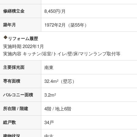
不動産会社に購入相談をする
無料
修繕積立金
8,450円/月
築年月
1972年2月（築55年）
閉じる
リフォーム履歴
実施時期 2022年1月
実施内容 キッチン/浴室/トイレ/壁/床/マリンランプ取付等
主要採光面
南東
専有面積
32.4m
（壁芯）
2
バルコニー面積
3.2m
2
所在階 / 階建
4階 / 地上6階
総戸数
34戸
建物状況
中古