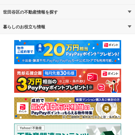
世田谷区の不動産情報を探す
路線・駅から探す
地域から探す
暮らしのお役立ち情報
不動産・住宅
賃貸住宅
通勤・通学時間から探す
地図から探す
マンションカタログ
教えて！住まいの先生
新築マンション
中古マンション
新築一戸建て
中古一戸建て
注文住宅
土地
売却査定