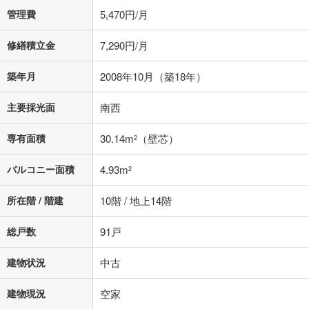
借り入れの際は各金融機関等に、必ずご自身でご確認をお願いいたしま
管理費
5,470円/月
す。
条件によってお借り入れができないことがあります。
修繕積立金
7,290円/月
不動産会社に購入相談をする
無料
築年月
2008年10月（築18年）
主要採光面
南西
閉じる
専有面積
30.14m
（壁芯）
2
バルコニー面積
4.93m
2
所在階 / 階建
10階 / 地上14階
総戸数
91戸
建物状況
中古
建物現況
空家