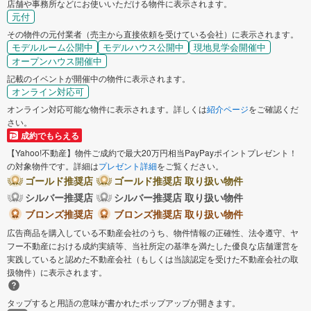
店舗や事務所などにお使いいただける物件に表示されます。
元付
その物件の元付業者（売主から直接依頼を受けている会社）に表示されます。
モデルルーム公開中
モデルハウス公開中
現地見学会開催中
オープンハウス開催中
記載のイベントが開催中の物件に表示されます。
オンライン対応可
オンライン対応可能な物件に表示されます。詳しくは
紹介ページ
をご確認くだ
さい。
成約でもらえる
【Yahoo!不動産】物件ご成約で最大20万円相当PayPayポイントプレゼント！
の対象物件です。詳細は
プレゼント詳細
をご覧ください。
ゴールド推奨店
ゴールド推奨店 取り扱い物件
シルバー推奨店
シルバー推奨店 取り扱い物件
ブロンズ推奨店
ブロンズ推奨店 取り扱い物件
広告商品を購入している不動産会社のうち、物件情報の正確性、法令遵守、ヤ
フー不動産における成約実績等、当社所定の基準を満たした優良な店舗運営を
実践していると認めた不動産会社（もしくは当該認定を受けた不動産会社の取
扱物件）に表示されます。
タップすると用語の意味が書かれたポップアップが開きます。