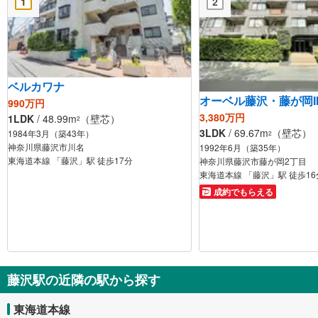
1
2
ベルカワナ
オーベル藤沢・藤が岡I
990万円
3,380万円
1LDK
/ 48.99m
（壁芯）
2
3LDK
/ 69.67m
（壁芯）
1984年3月（築43年）
2
神奈川県藤沢市川名
1992年6月（築35年）
東海道本線 「藤沢」駅 徒歩17分
神奈川県藤沢市藤が岡2丁目
東海道本線 「藤沢」駅 徒歩16
成約でもらえる
藤沢駅の近隣の駅から探す
東海道本線