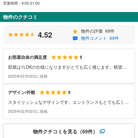
営業時間：9:00-21:00
物件のクチコミ
物件の評価
69件
4.52
物件コメント
69件
5
お部屋自体の満足度
部屋は1LDKの仕様になりますがとても広く感じます。眺望も
マンションの高層階、角部屋であればとても抜けが良いと思い
2025年02月02日に投稿
ます。
5
デザイン/外観
スタイリッシュなデザインです。エントランスもとても広くて
明るく、仕事終わりでも気分が良くなります。
2025年02月02日に投稿
物件クチコミを見る
（69件）