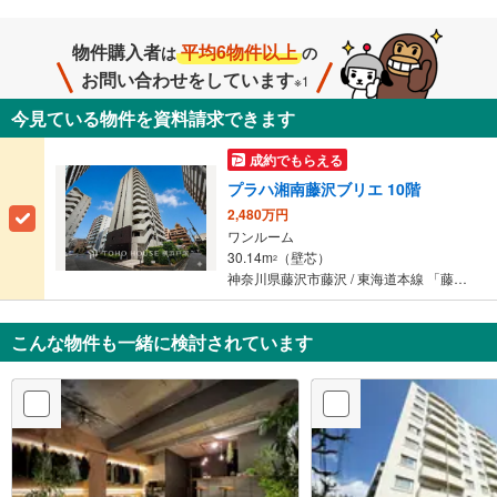
物件購入者
平均6物件以上
は
の
お問い合わせをしています
※1
今見ている物件を資料請求できます
成約でもらえる
プラハ湘南藤沢ブリエ 10階
2,480万円
ワンルーム
30.14m
（壁芯）
2
神奈川県藤沢市藤沢 / 東海道本線 「藤沢」駅 徒歩5分
こんな物件も一緒に検討されています