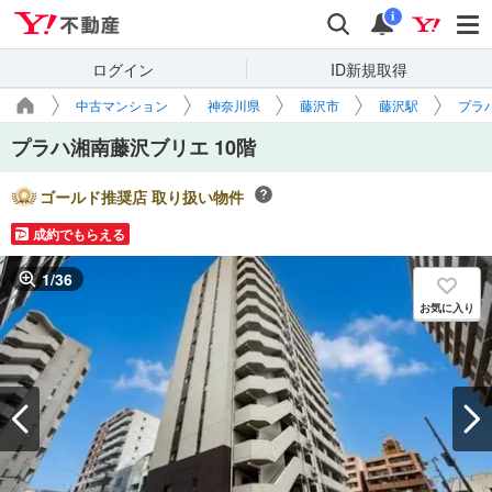
Yahoo!不動産
検索
通知
i
ログイン
ID新規取得
中古マンション
神奈川県
藤沢市
藤沢駅
プラ
プラハ湘南藤沢ブリエ 10階
ゴールド推奨店 取り扱い物件
成約でもらえる
1
/
36
お気に入り