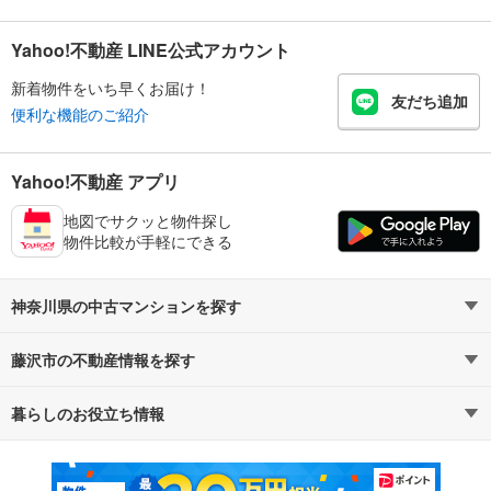
Yahoo!不動産 LINE公式アカウント
新着物件をいち早くお届け！
友だち追加
便利な機能のご紹介
Yahoo!不動産 アプリ
地図でサクッと物件探し
物件比較が手軽にできる
神奈川県の中古マンションを探す
藤沢市の不動産情報を探す
路線・駅から探す
地域から探す
暮らしのお役立ち情報
不動産・住宅
賃貸住宅
通勤・通学時間から探す
地図から探す
マンションカタログ
教えて！住まいの先生
新築マンション
中古マンション