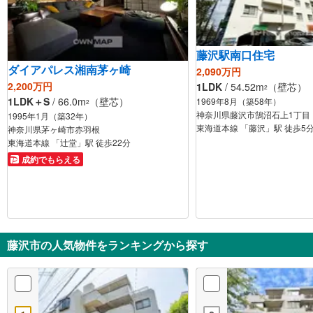
藤沢駅南口住宅
ダイアパレス湘南茅ヶ崎
2,090万円
2,200万円
1LDK
/ 54.52m
（壁芯）
2
1LDK＋S
/ 66.0m
（壁芯）
1969年8月（築58年）
2
神奈川県藤沢市鵠沼石上1丁目
1995年1月（築32年）
東海道本線 「藤沢」駅 徒歩5
神奈川県茅ヶ崎市赤羽根
東海道本線 「辻堂」駅 徒歩22分
成約でもらえる
藤沢市の人気物件をランキングから探す