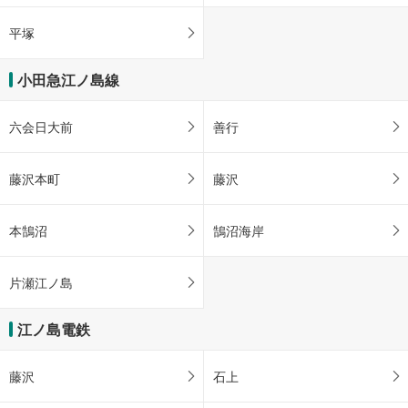
平塚
小田急江ノ島線
六会日大前
善行
藤沢本町
藤沢
本鵠沼
鵠沼海岸
片瀬江ノ島
江ノ島電鉄
藤沢
石上