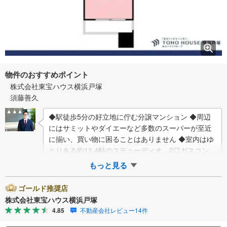
物件のおすすめポイント
株式会社東宝ハウス横浜戸塚
須藤善久
◆駅徒歩5分の好立地に佇む分譲マンション ◆周辺
にはサミットやダイエーなど多数のスーパーが至近
に揃い、買い物に困ることはありません ◆室内はゆ
とりある約11.4帖のステューディオ。2口ガスコンロ
や浴室換気乾燥暖房機など快適な設備が…
もっと見る
ゴールド推奨店
株式会社東宝ハウス横浜戸塚
4.85
不動産会社レビュー14件