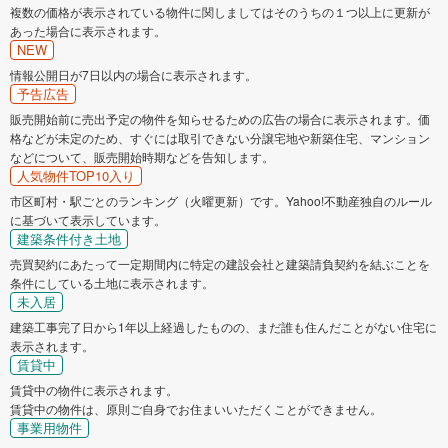
複数の価格が表示されている物件に関しましてはそのうちの１つ以上に更新が
あった場合に表示されます。
NEW
情報公開日が7日以内の場合に表示されます。
予告広告
販売開始前に売出予定の物件を知らせるための広告の場合に表示されます。価
格などが未定のため、すぐには取引できない分譲宅地や新築住宅、マンション
などについて、販売開始時期などを告知します。
人気物件TOP10入り
市区町村・駅ごとのランキング（火曜更新）です。Yahoo!不動産独自のルール
に基づいて表示しています。
建築条件付き土地
売買契約にあたって一定期間内に特定の建設会社と建築請負契約を結ぶことを
条件にしている土地に表示されます。
未入居
建築工事完了日から1年以上経過したものの、まだ誰も住んだことがない住宅に
表示されます。
賃貸中
賃貸中の物件に表示されます。
賃貸中の物件は、原則ご自身でお住まいいただくことができません。
事業用物件