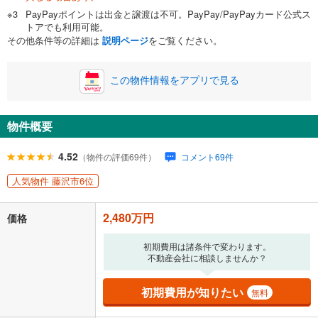
PayPayポイントは出金と譲渡は不可。PayPay/PayPayカード公式ス
い。一般的には物件価格の2割までが目安です。
万円
トアでも利用可能。
ボーナス
閉じる
/回
その他条件等の詳細は
説明ページ
をご覧ください。
この物件情報をアプリで見る
0円
2,480万円
年2回払いを想定しています。毎月の返済額に加えて、ボー
ナス時の増額分（1回分）を入力してください。
物件概要
ボーナス払いの限度額は金融機関によって異なります。
4.52
77,137
円
/月
（物件の評価69件）
コメント69件
月々の返済額
閉じる
人気物件 藤沢市6位
ローン返済額
64,377
円
（頭金比率
0
%
）
＋修繕積立金
7,290
円
＋管理費
5,470
円
2,480万円
価格
「金利」については、ご利用を予定されている金融機関等にご確認の
上、ご自身での入力をお願いいたします。初期設定で自動入力されてい
初期費用は諸条件で変わります。
不動産会社に相談しませんか？
る値は、実際の金融機関等における貸出金利とは何ら関係がなく、実際
の金融機関等における貸出金利を何ら保証するものではありません。返
済方法「元利均等返済」にて算出しております。入力された金利を35年
初期費用が知りたい
無料
適用した場合の計算結果を表示しています。
その他月額費用や、初期費用がかかります。ご注意ください。実際にお