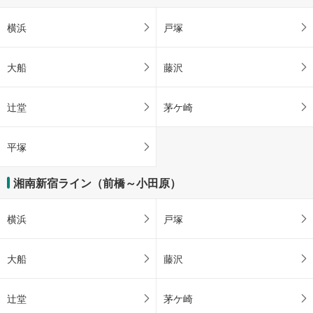
横浜
戸塚
大船
藤沢
辻堂
茅ケ崎
平塚
湘南新宿ライン（前橋～小田原）
横浜
戸塚
大船
藤沢
辻堂
茅ケ崎