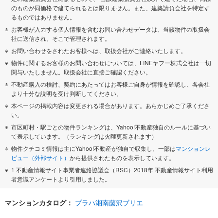
のものが同価格で建てられるとは限りません。また、建築請負会社を特定す
るものではありません。
お客様が入力する個人情報を含むお問い合わせデータは、当該物件の取扱会
社に送信され、そこで管理されます。
お問い合わせをされたお客様へは、取扱会社がご連絡いたします。
物件に関するお客様のお問い合わせについては、LINEヤフー株式会社は一切
関与いたしません。取扱会社に直接ご確認ください。
不動産購入の検討、契約にあたってはお客様ご自身が情報を確認し、各会社
より十分な説明を受け判断してください。
本ページの掲載内容は変更される場合があります。あらかじめご了承くださ
い。
市区町村・駅ごとの物件ランキングは、Yahoo!不動産独自のルールに基づい
て表示しています。（ランキングは火曜更新されます）
物件クチコミ情報は主にYahoo!不動産が独自で収集し、一部は
マンションレ
ビュー（外部サイト）
から提供されたものを表示しています。
1 不動産情報サイト事業者連絡協議会（RSC）2018年 不動産情報サイト利用
者意識アンケートより引用しました。
マンションカタログ：
プラハ湘南藤沢ブリエ