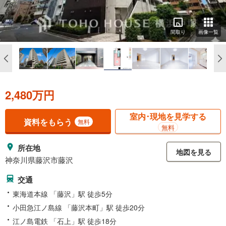
間取り
画像一覧
2,480万円
室内･現地を見学する
資料をもらう
無料
無料
所在地
地図を見る
神奈川県藤沢市藤沢
交通
東海道本線 「藤沢」駅 徒歩5分
小田急江ノ島線 「藤沢本町」駅 徒歩20分
江ノ島電鉄 「石上」駅 徒歩18分