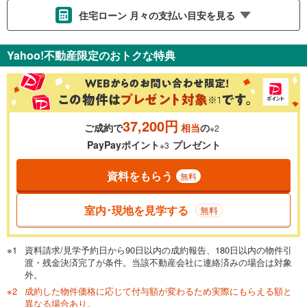
住宅ローン 月々の支払い目安を見る
支払いの目安をシミュレーションすることができます。
Yahoo!不動産限定のおトクな特典
％
金利
37,200円
ご成約で
相当
の
※2
0.01%
14.99%
PayPayポイント
プレゼント
※3
資料をもらう
無料
返済期間
一般的には最長35年まで借り入れ可能です。多くの金融機関
室内･現地を見学する
無料
が完済時の年齢は80歳までを条件としています。
万円
頭金
閉じる
資料請求/見学予約日から90日以内の成約報告、180日以内の物件引
渡・残金決済完了が条件。当該不動産会社に連絡済みの場合は対象
外。
成約した物件価格に応じて付与額が変わるため実際にもらえる額と
0万円
2,480万円
異なる場合あり。
自己資金から住宅購入にかけられる金額を入力してくださ