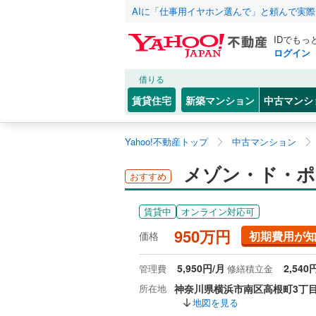
AIに「仕事用イヤホン選んで」と頼んで実
IDでもっ
ログイン
借りる
賃貸住宅
新築マンション
中古マンシ
Yahoo!不動産トップ
中古マンション
メゾン・ド・ポ
おすすめ
賃貸中
オンライン対応可
950万円
初期費用が
価格
5,950円/月
2,540
管理費
修繕積立金
所在地
神奈川県横浜市南区高根町3丁
地図を見る