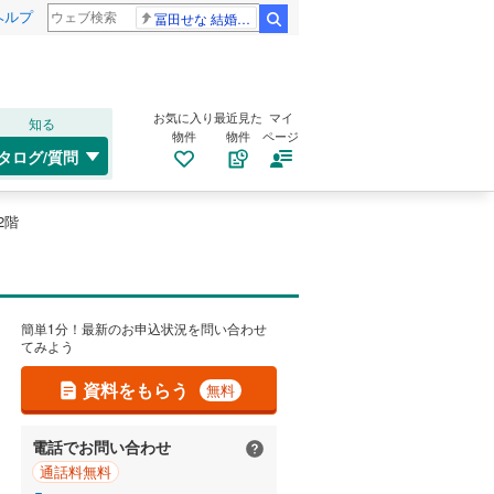
ヘルプ
冨田せな 結婚発表
検索
お気に入り
最近見た
マイ
知る
物件
物件
ページ
タログ/質問
2階
簡単1分！最新のお申込状況を問い合わせ
てみよう
資料をもらう
無料
電話でお問い合わせ
通話料無料