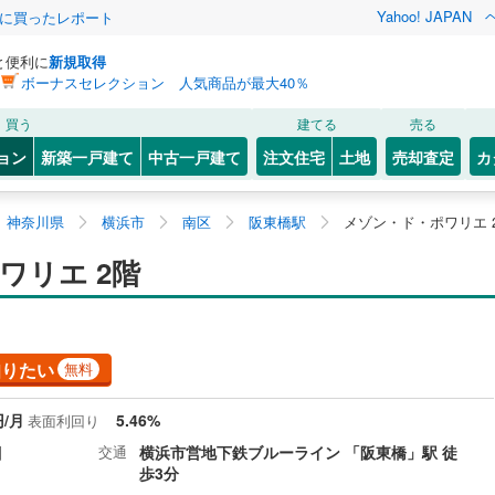
Yahoo! JAPAN
際に買ったレポート
と便利に
新規取得
ボーナスセレクション 人気商品が最大40％
買う
建てる
売る
ョン
新築一戸建て
中古一戸建て
注文住宅
土地
売却査定
カ
神奈川県
横浜市
南区
阪東橋駅
メゾン・ド・ポワリエ 
ワリエ 2階
知りたい
無料
円/月
5.46%
表面利回り
目
交通
横浜市営地下鉄ブルーライン 「阪東橋」駅 徒
歩3分