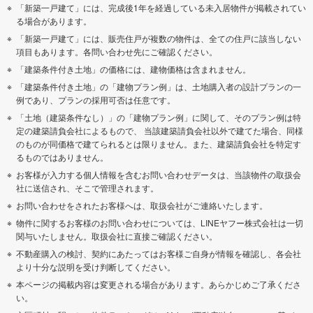
「新築一戸建て」には、完成後1年を経過している未入居物件が掲載されてい
る場合があります。
「新築一戸建て」には、販売住戸が複数の物件は、全ての住戸に該当しない
項目もあります。各問い合わせ先にご確認ください。
「建築条件付き土地」の価格には、建物価格は含まれません。
「建築条件付き土地」の「建物プラン例」は、土地購入者の設計プランの一
例であり、プランの採用可否は任意です。
「土地（建築条件なし）」の「建物プラン例」に関して、そのプラン例は特
定の建築請負会社によるもので、 当該建築請負会社以外で建てた場合、同様
のものが同価格で建てられるとは限りません。また、建築請負会社を特定す
るものではありません。
お客様が入力する個人情報を含むお問い合わせデータは、当該物件の取扱会
社に送信され、そこで管理されます。
お問い合わせをされたお客様へは、取扱会社がご連絡いたします。
物件に関するお客様のお問い合わせについては、LINEヤフー株式会社は一切
関与いたしません。取扱会社に直接ご確認ください。
不動産購入の検討、契約にあたってはお客様ご自身が情報を確認し、各会社
より十分な説明を受け判断してください。
本ページの掲載内容は変更される場合があります。あらかじめご了承くださ
い。