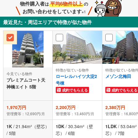
物件購入者
平均6物件以上
は
の
お問い合わせをしています
※1
最近見た・周辺エリアで特徴が似た物件
特徴が似ている物件
特徴が似ている物
今見ている物件
ローレルハイツ大淀2
メゾン北梅田
プレミアムコート天
号棟
神橋エイト 5階
成約でもらえる
成約でもらえる
1,970万円
2,200万円
2,380万円
管理費等：12,690円/月
管理費等：13,460円/月
管理費等：16,800
1K
/
21.94m²（壁芯）
1DK
/
30.34m²（壁
1LDK
/
53.04m
/
5階
芯）
/
6階
芯）
/
7階