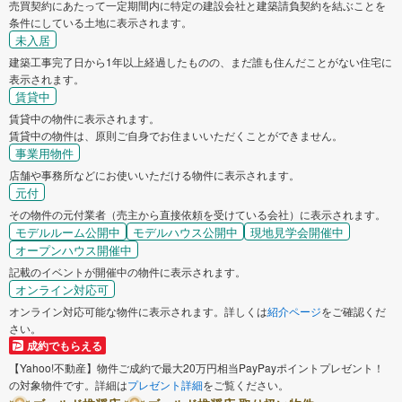
売買契約にあたって一定期間内に特定の建設会社と建築請負契約を結ぶことを
条件にしている土地に表示されます。
未入居
建築工事完了日から1年以上経過したものの、まだ誰も住んだことがない住宅に
表示されます。
賃貸中
賃貸中の物件に表示されます。
賃貸中の物件は、原則ご自身でお住まいいただくことができません。
事業用物件
店舗や事務所などにお使いいただける物件に表示されます。
元付
その物件の元付業者（売主から直接依頼を受けている会社）に表示されます。
モデルルーム公開中
モデルハウス公開中
現地見学会開催中
オープンハウス開催中
記載のイベントが開催中の物件に表示されます。
オンライン対応可
オンライン対応可能な物件に表示されます。詳しくは
紹介ページ
をご確認くだ
さい。
成約でもらえる
【Yahoo!不動産】物件ご成約で最大20万円相当PayPayポイントプレゼント！
の対象物件です。詳細は
プレゼント詳細
をご覧ください。