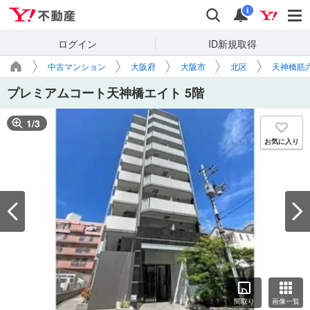
Yahoo!不動産
検索
通知
i
ログイン
ID新規取得
中古マンション
大阪府
大阪市
北区
天神橋筋
プレミアムコート天神橋エイト 5階
1
/
3
お気に入り
間取り
画像一覧