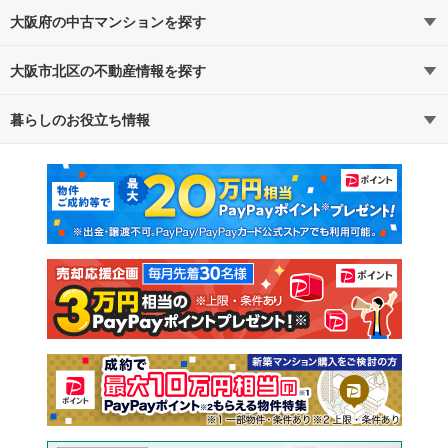
大阪府の中古マンションを探す
大阪市北区の不動産情報を探す
路線・駅から探す
地域から探す
暮らしのお役立ち情報
不動産・住宅
賃貸住宅
通勤・通学時間から探す
地図から探す
マンションカタログ
教えて！住まいの先生
新築マンション
中古マンション
新築一戸建て
中古一戸建て
注文住宅
土地
売却査定