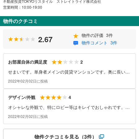
不動産投資TOKYOリスタイル ストレイトライド株式会社
営業時間：10:00-19:00
物件のクチコミ
物件の評価
3件
2.67
物件コメント
3件
2
お部屋自体の満足度
せまいです。単身者メインの賃貸マンションです。奥に長い１
Kの部屋がほとんどだと思います。部屋の中はまだ新しいので
2022年02月02日に投稿
キレイでした。
4
デザイン/外観
オシャレな外観で、特にロビー等はキレイでおしゃれです。た
だロビーもそんなに広いものではありません。
2022年02月02日に投稿
物件クチコミを見る
（3件）