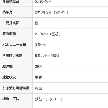
修繕積立金
5,490円/月
築年月
2013年2月（築14年）
主要採光面
西
専有面積
21.94m
（壁芯）
2
バルコニー面積
3.54m
2
所在階 / 階建
5階 / 地上9階建
総戸数
39戸
建物状況
中古
引き渡し可能時期
相談
構造・工法
鉄筋コンクリート