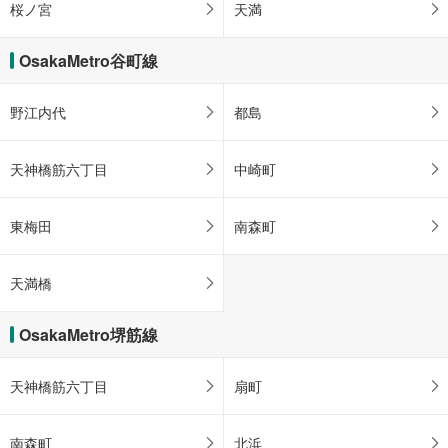
桜ノ宮
天満
OsakaMetro谷町線
野江内代
都島
天神橋筋六丁目
中崎町
東梅田
南森町
天満橋
OsakaMetro堺筋線
天神橋筋六丁目
扇町
南森町
北浜