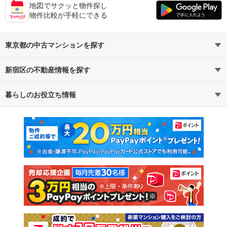
地図でサクッと物件探し
物件比較が手軽にできる
東京都の中古マンションを探す
新宿区の不動産情報を探す
路線・駅から探す
地域から探す
暮らしのお役立ち情報
不動産・住宅
賃貸住宅
通勤・通学時間から探す
地図から探す
マンションカタログ
教えて！住まいの先生
新築マンション
中古マンション
新築一戸建て
中古一戸建て
注文住宅
土地
売却査定