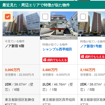
最近見た・周辺エリアで特徴が似た物件
今見ている物件
特徴が似ている物
特徴が似ている物件
ノア新宿 6階
ノア新宿1号館
シャンブル西早稲田
成約でもらえる
成約でもらえる
3,000万円
3,480万円
3,150万円
管理費等：22,500円/月
管理費等：6,000円/月
管理費等：22,500
2DK
/
38.07m²（壁
2LDK
/
46.76m²（壁
2DK
/
38.07m²
芯）
/
6階
芯）
/
1階
芯）
/
5階
東京都新宿区歌舞伎
東京都新宿区西早稲田
東京都新宿区歌
町2丁目
2丁目
2丁目