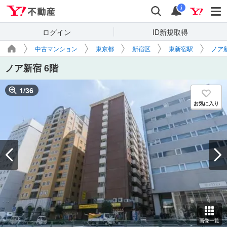
Yahoo!不動産
検索
通知
i
ログイン
ID新規取得
中古マンション
東京都
新宿区
東新宿駅
ノア新
ノア新宿 6階
1
/
36
お気に入り
画像一覧