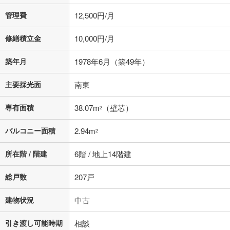
管理費
12,500円/月
修繕積立金
10,000円/月
築年月
1978年6月（築49年）
主要採光面
南東
専有面積
38.07m
（壁芯）
2
バルコニー面積
2.94m
2
所在階 / 階建
6階 / 地上14階建
総戸数
207戸
建物状況
中古
引き渡し可能時期
相談