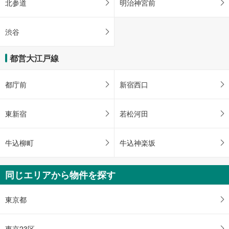
北参道
明治神宮前
渋谷
都営大江戸線
都庁前
新宿西口
東新宿
若松河田
牛込柳町
牛込神楽坂
同じエリアから物件を探す
東京都
東京23区