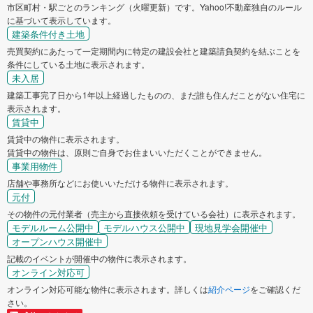
市区町村・駅ごとのランキング（火曜更新）です。Yahoo!不動産独自のルール
に基づいて表示しています。
建築条件付き土地
売買契約にあたって一定期間内に特定の建設会社と建築請負契約を結ぶことを
条件にしている土地に表示されます。
未入居
建築工事完了日から1年以上経過したものの、まだ誰も住んだことがない住宅に
表示されます。
賃貸中
賃貸中の物件に表示されます。
賃貸中の物件は、原則ご自身でお住まいいただくことができません。
事業用物件
店舗や事務所などにお使いいただける物件に表示されます。
元付
その物件の元付業者（売主から直接依頼を受けている会社）に表示されます。
モデルルーム公開中
モデルハウス公開中
現地見学会開催中
オープンハウス開催中
記載のイベントが開催中の物件に表示されます。
オンライン対応可
オンライン対応可能な物件に表示されます。詳しくは
紹介ページ
をご確認くだ
さい。