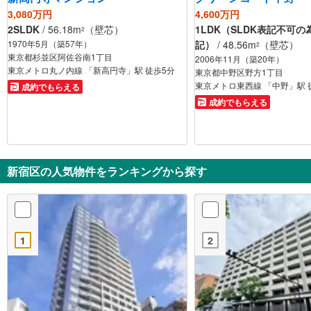
3,080万円
4,600万円
2SLDK
/ 56.18m
（壁芯）
1LDK（SLDK表記不可の
2
1970年5月（築57年）
記）
/ 48.56m
（壁芯）
2
東京都杉並区阿佐谷南1丁目
2006年11月（築20年）
東京メトロ丸ノ内線 「新高円寺」駅 徒歩5分
東京都中野区野方1丁目
東京メトロ東西線 「中野」駅 
成約でもらえる
成約でもらえる
新宿区の人気物件をランキングから探す
1
2