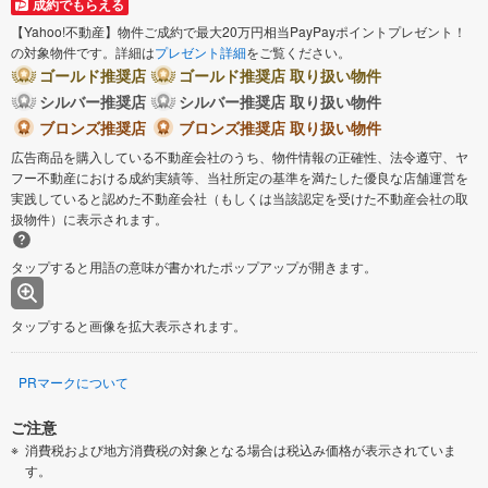
成約でもらえる
【Yahoo!不動産】物件ご成約で最大20万円相当PayPayポイントプレゼント！
の対象物件です。詳細は
プレゼント詳細
をご覧ください。
ゴールド推奨店
ゴールド推奨店 取り扱い物件
シルバー推奨店
シルバー推奨店 取り扱い物件
ブロンズ推奨店
ブロンズ推奨店 取り扱い物件
広告商品を購入している不動産会社のうち、物件情報の正確性、法令遵守、ヤ
フー不動産における成約実績等、当社所定の基準を満たした優良な店舗運営を
実践していると認めた不動産会社（もしくは当該認定を受けた不動産会社の取
扱物件）に表示されます。
タップすると用語の意味が書かれたポップアップが開きます。
タップすると画像を拡大表示されます。
PRマークについて
ご注意
消費税および地方消費税の対象となる場合は税込み価格が表示されていま
す。