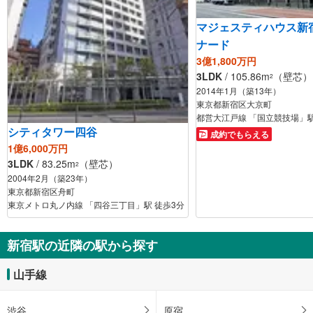
マジェスティハウス新
ナード
3億1,800万円
3LDK
/ 105.86m
（壁芯）
2
2014年1月（築13年）
東京都新宿区大京町
都営大江戸線 「国立競技場」駅
シティタワー四谷
成約でもらえる
1億6,000万円
3LDK
/ 83.25m
（壁芯）
2
2004年2月（築23年）
東京都新宿区舟町
東京メトロ丸ノ内線 「四谷三丁目」駅 徒歩3分
新宿駅の近隣の駅から探す
山手線
渋谷
原宿