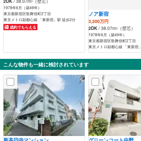
2DK
/ 38.07m
（壁芯）
2
1978年6月（築49年）
ノア新宿
東京都新宿区歌舞伎町2丁目
東京メトロ副都心線 「東新宿」駅 徒歩2分
3,200万円
成約でもらえる
2DK
/ 38.07m
（壁芯）
2
1978年6月（築49年）
東京都新宿区歌舞伎町2丁目
東京メトロ副都心線 「東新宿」
こんな物件も一緒に検討されています
新高円寺マンション
グリーンコート中野