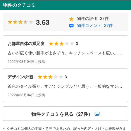
物件のクチコミ
物件の評価
27件
3.63
物件コメント
27件
3
お部屋自体の満足度
古いが広く使い勝手がよさそう。キッチンスペースも広い。脱
衣所がないのが惜しい。
2022年03月04日に投稿
3
デザイン/外観
茶色のタイル張り。すごくシンプルだと思う。一般的なマンシ
ョンなのかなと。
2022年03月04日に投稿
物件クチコミを見る
（27件）
クチコミは個人の主観・意見であるため、誤った内容・大げさな表現が含ま