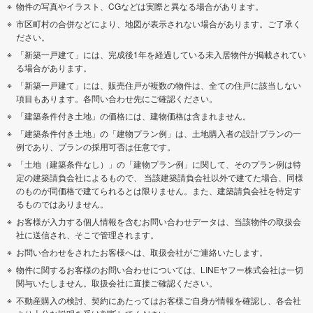
物件の写真やイラスト、CGなどは実際と異なる場合があります。
市区町村の合併などにより、地図が表示されない場合があります。ご了承く
ださい。
「新築一戸建て」には、完成後1年を経過している未入居物件が掲載されてい
る場合があります。
「新築一戸建て」には、販売住戸が複数の物件は、全ての住戸に該当しない
項目もあります。各問い合わせ先にご確認ください。
「建築条件付き土地」の価格には、建物価格は含まれません。
「建築条件付き土地」の「建物プラン例」は、土地購入者の設計プランの一
例であり、プランの採用可否は任意です。
「土地（建築条件なし）」の「建物プラン例」に関して、そのプラン例は特
定の建築請負会社によるもので、 当該建築請負会社以外で建てた場合、同様
のものが同価格で建てられるとは限りません。また、建築請負会社を特定す
るものではありません。
お客様が入力する個人情報を含むお問い合わせデータは、当該物件の取扱会
社に送信され、そこで管理されます。
お問い合わせをされたお客様へは、取扱会社がご連絡いたします。
物件に関するお客様のお問い合わせについては、LINEヤフー株式会社は一切
関与いたしません。取扱会社に直接ご確認ください。
不動産購入の検討、契約にあたってはお客様ご自身が情報を確認し、各会社