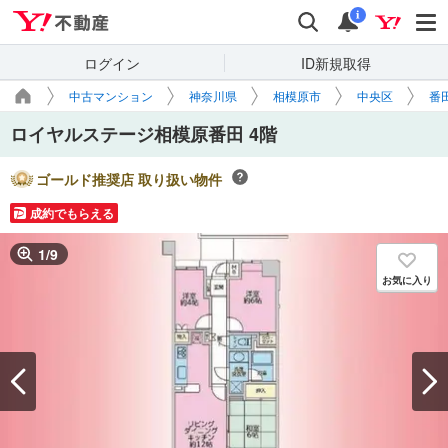
Yahoo!不動産
検索
通知
i
ログイン
ID新規取得
中古マンション
神奈川県
相模原市
中央区
番
ロイヤルステージ相模原番田 4階
ゴールド推奨店 取り扱い物件
成約でもらえる
1
/
9
お気に入り