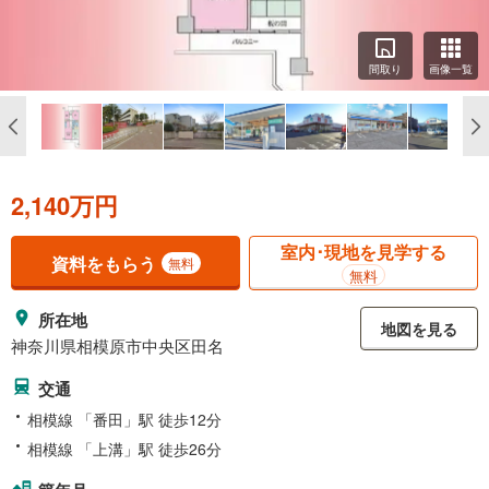
間取り
画像一覧
2,140万円
室内･現地を見学する
資料をもらう
無料
無料
所在地
地図を見る
神奈川県相模原市中央区田名
交通
相模線 「番田」駅 徒歩12分
相模線 「上溝」駅 徒歩26分