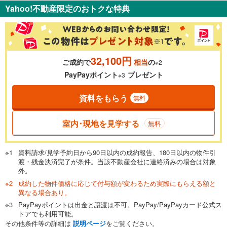
Yahoo!不動産限定のおトクな特典
％
金利
32,100円
ご成約で
相当
の
※2
0.01%
14.99%
PayPayポイント
プレゼント
※3
資料をもらう
無料
返済期間
一般的には最長35年まで借り入れ可能です。多くの金融機関
室内･現地を見学する
無料
が完済時の年齢は80歳までを条件としています。
万円
頭金
閉じる
資料請求/見学予約日から90日以内の成約報告、180日以内の物件引
渡・残金決済完了が条件。当該不動産会社に連絡済みの場合は対象
外。
成約した物件価格に応じて付与額が変わるため実際にもらえる額と
0万円
2,140万円
異なる場合あり。
自己資金から住宅購入にかけられる金額を入力してくださ
PayPayポイントは出金と譲渡は不可。PayPay/PayPayカード公式ス
い。一般的には物件価格の2割までが目安です。
万円
トアでも利用可能。
ボーナス
閉じる
/回
その他条件等の詳細は
説明ページ
をご覧ください。