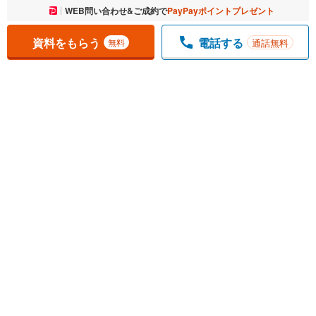
お気に入りに追加しました。
WEB問い合わせ&ご成約で
PayPayポイントプレゼント
一覧を開く
資料をもらう
電話する
通話無料
無料
1
チェックした
件
をまとめて
資料をもらう
無料