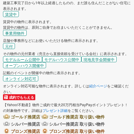
建築工事完了日から1年以上経過したものの、まだ誰も住んだことがない住宅に
表示されます。
賃貸中
賃貸中の物件に表示されます。
賃貸中の物件は、原則ご自身でお住まいいただくことができません。
事業用物件
店舗や事務所などにお使いいただける物件に表示されます。
元付
その物件の元付業者（売主から直接依頼を受けている会社）に表示されます。
モデルルーム公開中
モデルハウス公開中
現地見学会開催中
オープンハウス開催中
記載のイベントが開催中の物件に表示されます。
オンライン対応可
オンライン対応可能な物件に表示されます。詳しくは
紹介ページ
をご確認くだ
さい。
成約でもらえる
【Yahoo!不動産】物件ご成約で最大20万円相当PayPayポイントプレゼント！
の対象物件です。詳細は
プレゼント詳細
をご覧ください。
ゴールド推奨店
ゴールド推奨店 取り扱い物件
シルバー推奨店
シルバー推奨店 取り扱い物件
ブロンズ推奨店
ブロンズ推奨店 取り扱い物件