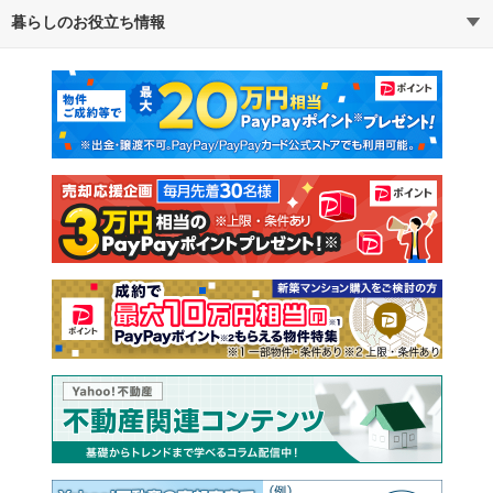
暮らしのお役立ち情報
不動産・住宅
賃貸住宅
通勤・通学時間から探す
地図から探す
マンションカタログ
教えて！住まいの先生
新築マンション
中古マンション
新築一戸建て
中古一戸建て
注文住宅
土地
売却査定