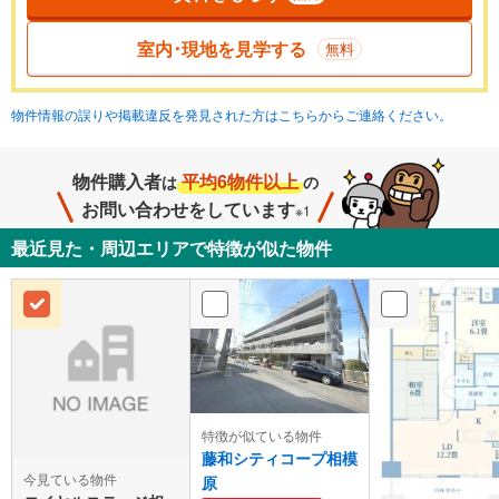
室内･現地を見学する
無料
物件情報の誤りや掲載違反を発見された方はこちらからご連絡ください。
物件購入者
平均6物件以上
は
の
お問い合わせをしています
※1
最近見た・周辺エリアで特徴が似た物件
特徴が似ている物件
藤和シティコープ相模
今見ている物件
原