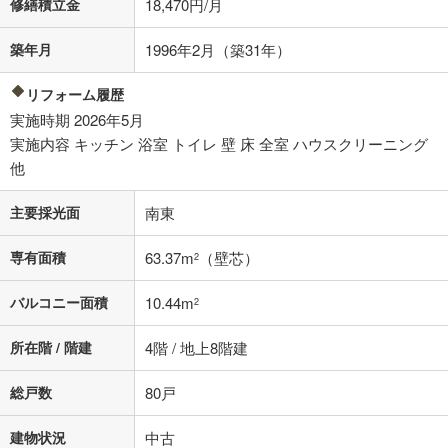
修繕積立金
18,470円/月
不動産会社に購入相談をする
無料
築年月
1996年2月（築31年）
閉じる
リフォーム履歴
実施時期 2026年5月
実施内容 キッチン 浴室 トイレ 壁 床 全室 ハウスクリーニング
他
主要採光面
南東
専有面積
63.37m
（壁芯）
2
バルコニー面積
10.44m
2
所在階 / 階建
4階 / 地上8階建
総戸数
80戸
建物状況
中古