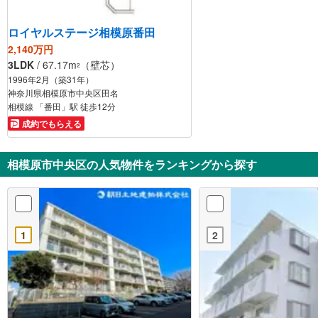
ロイヤルステージ相模原番田
2,140万円
3LDK
/ 67.17m
（壁芯）
2
1996年2月（築31年）
神奈川県相模原市中央区田名
相模線 「番田」駅 徒歩12分
成約でもらえる
相模原市中央区の人気物件をランキングから探す
1
2