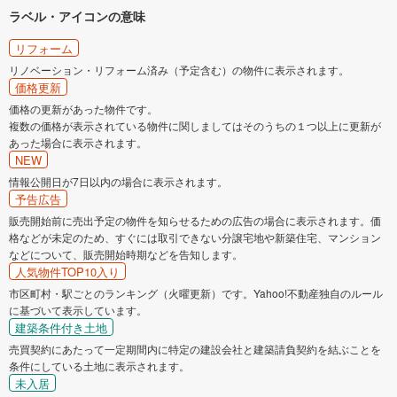
ラベル・アイコンの意味
リフォーム
リノベーション・リフォーム済み（予定含む）の物件に表示されます。
価格更新
価格の更新があった物件です。
複数の価格が表示されている物件に関しましてはそのうちの１つ以上に更新が
あった場合に表示されます。
NEW
情報公開日が7日以内の場合に表示されます。
予告広告
販売開始前に売出予定の物件を知らせるための広告の場合に表示されます。価
格などが未定のため、すぐには取引できない分譲宅地や新築住宅、マンション
などについて、販売開始時期などを告知します。
人気物件TOP10入り
市区町村・駅ごとのランキング（火曜更新）です。Yahoo!不動産独自のルール
に基づいて表示しています。
建築条件付き土地
売買契約にあたって一定期間内に特定の建設会社と建築請負契約を結ぶことを
条件にしている土地に表示されます。
未入居