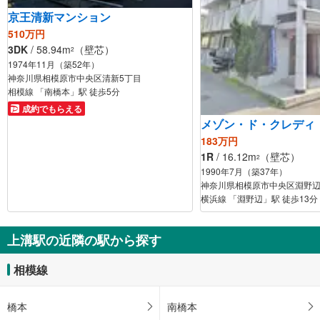
京王清新マンション
510万円
3DK
/ 58.94m
（壁芯）
2
1974年11月（築52年）
神奈川県相模原市中央区清新5丁目
相模線 「南橋本」駅 徒歩5分
成約でもらえる
メゾン・ド・クレディ
183万円
1R
/ 16.12m
（壁芯）
2
1990年7月（築37年）
神奈川県相模原市中央区淵野辺
横浜線 「淵野辺」駅 徒歩13分
上溝駅の近隣の駅から探す
相模線
橋本
南橋本