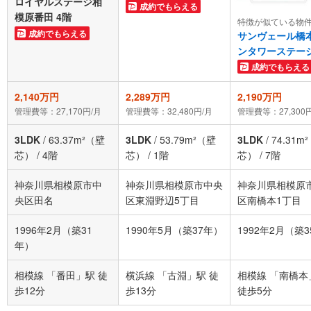
ロイヤルステージ相
成約でもらえる
模原番田 4階
特徴が似ている物
成約でもらえる
サンヴェール橋
ンタワーステー
成約でもらえる
2,140万円
2,289万円
2,190万円
管理費等：27,170円/月
管理費等：32,480円/月
管理費等：27,300
3LDK
/
63.37m²（壁
3LDK
/
53.79m²（壁
3LDK
/
74.31m
芯）
/
4階
芯）
/
1階
芯）
/
7階
神奈川県相模原市中
神奈川県相模原市中央
神奈川県相模原
央区田名
区東淵野辺5丁目
区南橋本1丁目
1996年2月（築31
1990年5月（築37年）
1992年2月（築
年）
相模線 「番田」駅 徒
横浜線 「古淵」駅 徒
相模線 「南橋本
歩12分
歩13分
徒歩5分