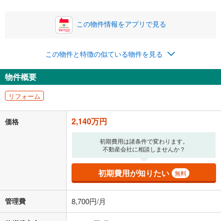
この物件情報をアプリで見る
0円
2,140万円
年2回払いを想定しています。毎月の返済額に加えて、ボー
この物件と特徴の似ている物件を見る
ナス時の増額分（1回分）を入力してください。
ボーナス払いの限度額は金融機関によって異なります。
物件概要
82,721
円
/月
月々の返済額
閉じる
ローン返済額
55,551
円
（頭金比率
0
%
）
リフォーム
＋修繕積立金
18,470
円
＋管理費
8,700
円
2,140万円
価格
「金利」については、ご利用を予定されている金融機関等にご確認の
上、ご自身での入力をお願いいたします。初期設定で自動入力されてい
初期費用は諸条件で変わります。
る値は、実際の金融機関等における貸出金利とは何ら関係がなく、実際
不動産会社に相談しませんか？
の金融機関等における貸出金利を何ら保証するものではありません。返
済方法「元利均等返済」にて算出しております。入力された金利を35年
初期費用が知りたい
無料
適用した場合の計算結果を表示しています。
その他月額費用や、初期費用がかかります。ご注意ください。実際にお
借り入れの際は各金融機関等に、必ずご自身でご確認をお願いいたしま
管理費
8,700円/月
す。
条件によってお借り入れができないことがあります。