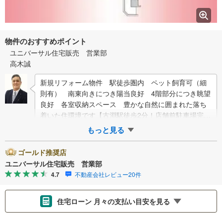
物件のおすすめポイント
ユニバーサル住宅販売 営業部
高木誠
新規リフォーム物件 駅徒歩圏内 ペット飼育可（細
則有） 南東向きにつき陽当良好 4階部分につき眺望
良好 各室収納スペース 豊かな自然に囲まれた落ち
着いた住環境です【古淵駅徒歩2分！店舗前駐車場完
備！】弊社は1993年に相模原にて開…
もっと見る
ゴールド推奨店
ユニバーサル住宅販売 営業部
4.7
不動産会社レビュー20件
住宅ローン 月々の支払い目安を見る
支払いの目安をシミュレーションすることができます。