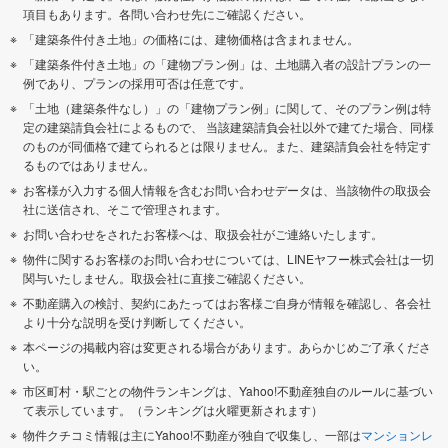
項目もあります。各問い合わせ先にご確認ください。
「建築条件付き土地」の価格には、建物価格は含まれません。
「建築条件付き土地」の「建物プラン例」は、土地購入者の設計プランの一
例であり、プランの採用可否は任意です。
「土地（建築条件なし）」の「建物プラン例」に関して、そのプラン例は特
定の建築請負会社によるもので、 当該建築請負会社以外で建てた場合、同様
のものが同価格で建てられるとは限りません。また、建築請負会社を特定す
るものではありません。
お客様が入力する個人情報を含むお問い合わせデータは、当該物件の取扱会
社に送信され、そこで管理されます。
お問い合わせをされたお客様へは、取扱会社がご連絡いたします。
物件に関するお客様のお問い合わせについては、LINEヤフー株式会社は一切
関与いたしません。取扱会社に直接ご確認ください。
不動産購入の検討、契約にあたってはお客様ご自身が情報を確認し、各会社
より十分な説明を受け判断してください。
本ページの掲載内容は変更される場合があります。あらかじめご了承くださ
い。
市区町村・駅ごとの物件ランキングは、Yahoo!不動産独自のルールに基づい
て表示しています。（ランキングは火曜更新されます）
物件クチコミ情報は主にYahoo!不動産が独自で収集し、一部は
マンションレ