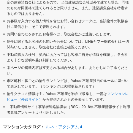
定の建築請負会社によるもので、 当該建築請負会社以外で建てた場合、同様
のものが同価格で建てられるとは限りません。また、建築請負会社を特定す
るものではありません。
お客様が入力する個人情報を含むお問い合わせデータは、当該物件の取扱会
社に送信され、そこで管理されます。
お問い合わせをされたお客様へは、取扱会社がご連絡いたします。
物件に関するお客様のお問い合わせについては、LINEヤフー株式会社は一切
関与いたしません。取扱会社に直接ご確認ください。
不動産購入の検討、契約にあたってはお客様ご自身が情報を確認し、各会社
より十分な説明を受け判断してください。
本ページの掲載内容は変更される場合があります。あらかじめご了承くださ
い。
市区町村・駅ごとの物件ランキングは、Yahoo!不動産独自のルールに基づい
て表示しています。（ランキングは火曜更新されます）
物件クチコミ情報は主にYahoo!不動産が独自で収集し、一部は
マンションレ
ビュー（外部サイト）
から提供されたものを表示しています。
1 不動産情報サイト事業者連絡協議会（RSC）2018年 不動産情報サイト利用
者意識アンケートより引用しました。
マンションカタログ：
ルネ・アクシアム４