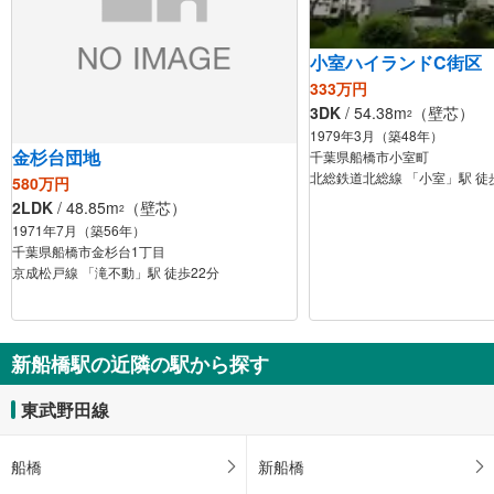
小室ハイランドC街区
333万円
3DK
/ 54.38m
（壁芯）
2
1979年3月（築48年）
金杉台団地
千葉県船橋市小室町
北総鉄道北総線 「小室」駅 徒
580万円
2LDK
/ 48.85m
（壁芯）
2
1971年7月（築56年）
千葉県船橋市金杉台1丁目
京成松戸線 「滝不動」駅 徒歩22分
新船橋駅の近隣の駅から探す
東武野田線
船橋
新船橋