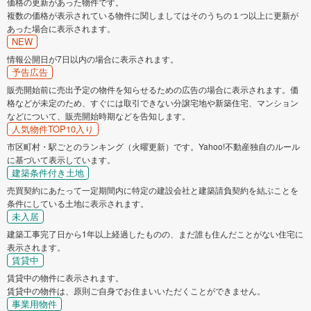
価格の更新があった物件です。
複数の価格が表示されている物件に関しましてはそのうちの１つ以上に更新が
あった場合に表示されます。
NEW
情報公開日が7日以内の場合に表示されます。
予告広告
販売開始前に売出予定の物件を知らせるための広告の場合に表示されます。価
格などが未定のため、すぐには取引できない分譲宅地や新築住宅、マンション
などについて、販売開始時期などを告知します。
人気物件TOP10入り
市区町村・駅ごとのランキング（火曜更新）です。Yahoo!不動産独自のルール
に基づいて表示しています。
建築条件付き土地
売買契約にあたって一定期間内に特定の建設会社と建築請負契約を結ぶことを
条件にしている土地に表示されます。
未入居
建築工事完了日から1年以上経過したものの、まだ誰も住んだことがない住宅に
表示されます。
賃貸中
賃貸中の物件に表示されます。
賃貸中の物件は、原則ご自身でお住まいいただくことができません。
事業用物件