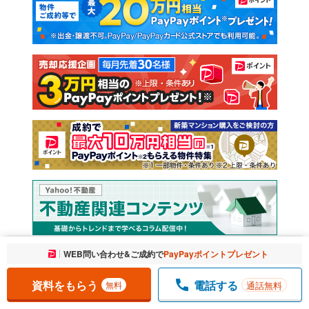
新築一戸建て
中古一戸建て
注文住宅
土地
売却査定
お気に入りに追加しました。
WEB問い合わせ&ご成約で
PayPayポイントプレゼント
一覧を開く
資料をもらう
電話する
通話無料
無料