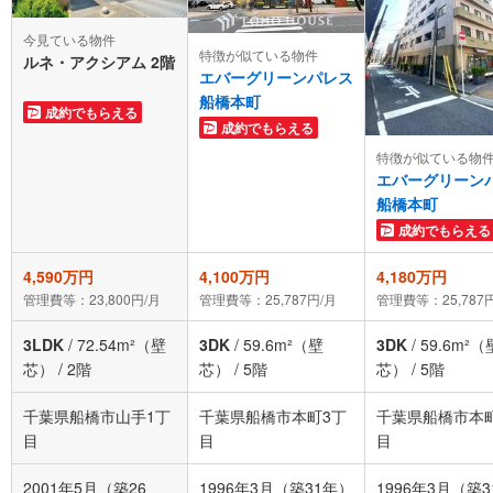
今見ている物件
特徴が似ている物件
ルネ・アクシアム 2階
エバーグリーンパレス
船橋本町
成約でもらえる
成約でもらえる
特徴が似ている物
エバーグリーン
船橋本町
成約でもらえる
4,590万円
4,100万円
4,180万円
管理費等：23,800円/月
管理費等：25,787円/月
管理費等：25,787
3LDK
/
72.54m²（壁
3DK
/
59.6m²（壁
3DK
/
59.6m²（
芯）
/
2階
芯）
/
5階
芯）
/
5階
千葉県船橋市山手1丁
千葉県船橋市本町3丁
千葉県船橋市本
目
目
目
2001年5月（築26
1996年3月（築31年）
1996年3月（築