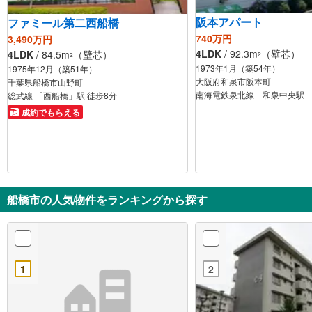
阪本アパート
ファミール第二西船橋
740万円
3,490万円
4LDK
/ 92.3m
（壁芯）
4LDK
/ 84.5m
（壁芯）
2
2
1973年1月（築54年）
1975年12月（築51年）
大阪府和泉市阪本町
千葉県船橋市山野町
南海電鉄泉北線 和泉中央駅 
総武線 「西船橋」駅 徒歩8分
成約でもらえる
船橋市の人気物件をランキングから探す
1
2