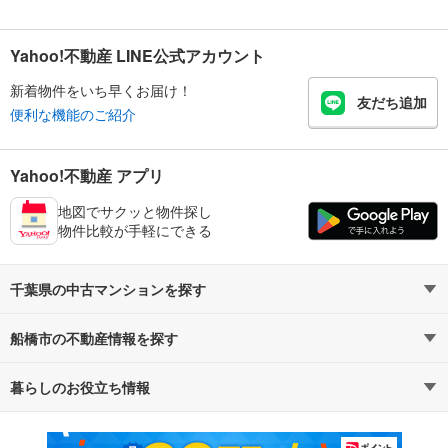
Yahoo!不動産 LINE公式アカウント
新着物件をいち早くお届け！
友だち追加
便利な機能のご紹介
Yahoo!不動産 アプリ
地図でサクッと物件探し
物件比較が手軽にできる
千葉県の中古マンションを探す
船橋市の不動産情報を探す
路線・駅から探す
地域から探す
暮らしのお役立ち情報
不動産・住宅
賃貸住宅
通勤・通学時間から探す
地図から探す
マンションカタログ
教えて！住まいの先生
新築マンション
中古マンション