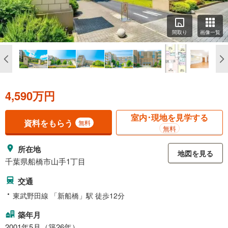
間取り
画像一覧
4,590万円
室内･現地を見学する
資料をもらう
無料
無料
所在地
地図を見る
千葉県船橋市山手1丁目
交通
東武野田線 「新船橋」駅 徒歩12分
築年月
2001年5月（築26年）