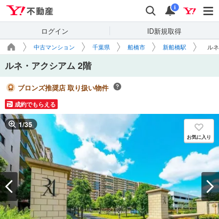
Yahoo!不動産
検索
通知
i
ログイン
ID新規取得
中古マンション
千葉県
船橋市
新船橋駅
ルネ
ルネ・アクシアム 2階
ブロンズ推奨店 取り扱い物件
成約でもらえる
1
/
35
お気に入り