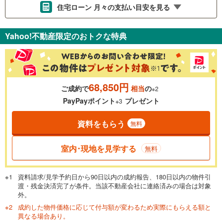
住宅ローン 月々の支払い目安を見る
支払いの目安をシミュレーションすることができます。
Yahoo!不動産限定のおトクな特典
％
金利
68,850円
ご成約で
相当
の
※2
0.01%
14.99%
PayPayポイント
プレゼント
※3
資料をもらう
無料
返済期間
一般的には最長35年まで借り入れ可能です。多くの金融機関
室内･現地を見学する
無料
が完済時の年齢は80歳までを条件としています。
万円
頭金
閉じる
資料請求/見学予約日から90日以内の成約報告、180日以内の物件引
渡・残金決済完了が条件。当該不動産会社に連絡済みの場合は対象
外。
成約した物件価格に応じて付与額が変わるため実際にもらえる額と
0万円
4,590万円
異なる場合あり。
自己資金から住宅購入にかけられる金額を入力してくださ