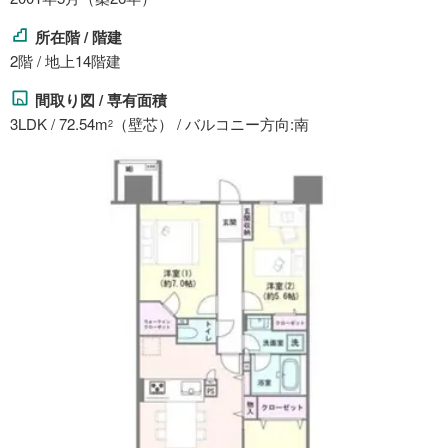
所在階 / 階建
2階 / 地上14階建
間取り図 / 専有面積
3LDK / 72.54m
（壁芯） / バルコニー方向:南
2