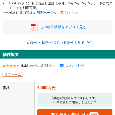
PayPayポイントは出金と譲渡は不可。PayPay/PayPayカード公式ス
い。一般的には物件価格の2割までが目安です。
万円
トアでも利用可能。
ボーナス
閉じる
/回
その他条件等の詳細は
説明ページ
をご覧ください。
この物件情報をアプリで見る
0円
4,590万円
年2回払いを想定しています。毎月の返済額に加えて、ボー
この物件と特徴の似ている物件を見る
ナス時の増額分（1回分）を入力してください。
ボーナス払いの限度額は金融機関によって異なります。
物件概要
142,949
円
/月
月々の返済額
閉じる
ローン返済額
119,149
円
（頭金比率
0
%
）
4.32
（物件の評価84件）
コメント84件
＋修繕積立金
11,800
円
＋管理費
12,000
円
リフォーム
「金利」については、ご利用を予定されている金融機関等にご確認の
4,590万円
上、ご自身での入力をお願いいたします。初期設定で自動入力されてい
価格
る値は、実際の金融機関等における貸出金利とは何ら関係がなく、実際
の金融機関等における貸出金利を何ら保証するものではありません。返
初期費用は諸条件で変わります。
済方法「元利均等返済」にて算出しております。入力された金利を35年
不動産会社に相談しませんか？
適用した場合の計算結果を表示しています。
その他月額費用や、初期費用がかかります。ご注意ください。実際にお
初期費用が知りたい
無料