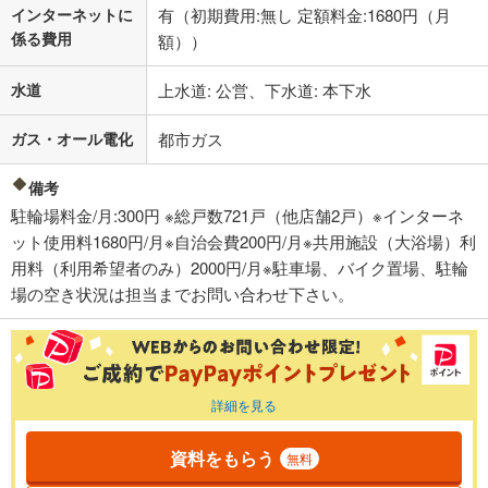
インターネットに
有（初期費用:無し 定額料金:1680円（月
係る費用
額））
水道
上水道: 公営、下水道: 本下水
ガス・オール電化
都市ガス
備考
駐輪場料金/月:300円 ※総戸数721戸（他店舗2戸）※インターネ
ット使用料1680円/月※自治会費200円/月※共用施設（大浴場）利
用料（利用希望者のみ）2000円/月※駐車場、バイク置場、駐輪
場の空き状況は担当までお問い合わせ下さい。
詳細を見る
資料をもらう
無料