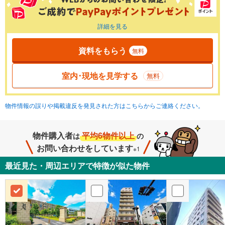
詳細を見る
資料をもらう
無料
室内･現地を見学する
無料
物件情報の誤りや掲載違反を発見された方はこちらからご連絡ください。
物件購入者
平均6物件以上
は
の
お問い合わせをしています
※1
最近見た・周辺エリアで特徴が似た物件