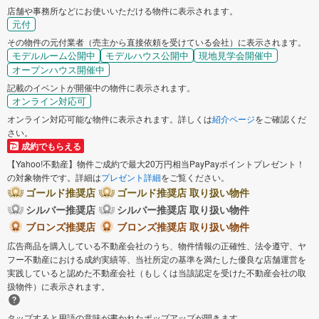
店舗や事務所などにお使いいただける物件に表示されます。
元付
その物件の元付業者（売主から直接依頼を受けている会社）に表示されます。
モデルルーム公開中
モデルハウス公開中
現地見学会開催中
オープンハウス開催中
記載のイベントが開催中の物件に表示されます。
オンライン対応可
オンライン対応可能な物件に表示されます。詳しくは
紹介ページ
をご確認くだ
さい。
成約でもらえる
【Yahoo!不動産】物件ご成約で最大20万円相当PayPayポイントプレゼント！
の対象物件です。詳細は
プレゼント詳細
をご覧ください。
ゴールド推奨店
ゴールド推奨店 取り扱い物件
シルバー推奨店
シルバー推奨店 取り扱い物件
ブロンズ推奨店
ブロンズ推奨店 取り扱い物件
広告商品を購入している不動産会社のうち、物件情報の正確性、法令遵守、ヤ
フー不動産における成約実績等、当社所定の基準を満たした優良な店舗運営を
実践していると認めた不動産会社（もしくは当該認定を受けた不動産会社の取
扱物件）に表示されます。
タップすると用語の意味が書かれたポップアップが開きます。