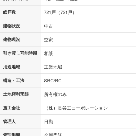
総戸数
721戸（721戸）
建物状況
中古
建物現況
空家
引き渡し可能時期
相談
用途地域
工業地域
構造・工法
SRC/RC
土地権利形態
所有権のみ
施工会社
（株）長谷工コーポレーション
管理人
日勤
管理形態
全部委託