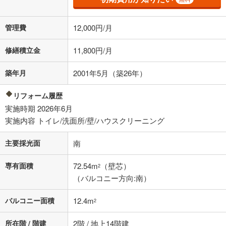
借り入れの際は各金融機関等に、必ずご自身でご確認をお願いいたしま
す。
条件によってお借り入れができないことがあります。
管理費
12,000円/月
不動産会社に購入相談をする
無料
修繕積立金
11,800円/月
築年月
2001年5月（築26年）
閉じる
リフォーム履歴
実施時期 2026年6月
実施内容 トイレ/洗面所/壁/ハウスクリーニング
主要採光面
南
専有面積
72.54m
（壁芯）
2
（バルコニー方向:南）
バルコニー面積
12.4m
2
所在階 / 階建
2階 / 地上14階建