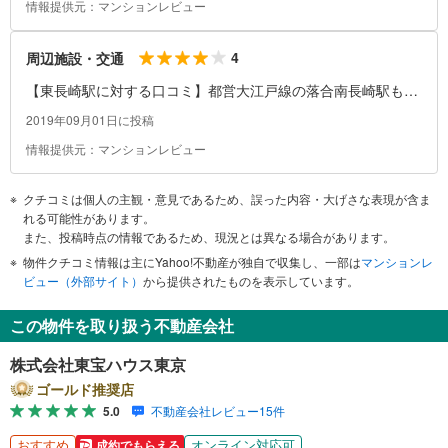
情報提供元：マンションレビュー
4
周辺施設・交通
【東長崎駅に対する口コミ】都営大江戸線の落合南長崎駅も近
くにあります。新宿まで1本で行くことが出来るので、交通ア
2019年09月01日に投稿
クセスは優れております。西友、まいばすけっと、ライフがあ
情報提供元：マンションレビュー
るので買い物に困ることはないでしょう。下町で家族連れで住
んでいる方が多いので、治安にも問題ありません。
クチコミは個人の主観・意見であるため、誤った内容・大げさな表現が含ま
れる可能性があります。
また、投稿時点の情報であるため、現況とは異なる場合があります。
物件クチコミ情報は主にYahoo!不動産が独自で収集し、一部は
マンションレ
ビュー（外部サイト）
から提供されたものを表示しています。
この物件を取り扱う不動産会社
株式会社東宝ハウス東京
ゴールド推奨店
5.0
不動産会社レビュー15件
おすすめ
オンライン対応可
成約でもらえる