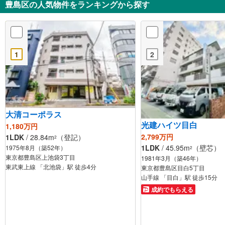
豊島区の人気物件をランキングから探す
1
2
大清コーポラス
光建ハイツ目白
1,180万円
2,799万円
1LDK
/ 28.84m
（登記）
2
1LDK
/ 45.95m
（壁芯）
1975年8月（築52年）
2
東京都豊島区上池袋3丁目
1981年3月（築46年）
東武東上線 「北池袋」駅 徒歩4分
東京都豊島区目白5丁目
山手線 「目白」駅 徒歩15分
成約でもらえる