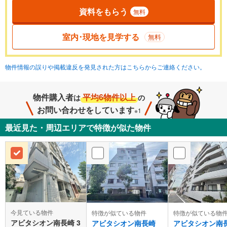
資料をもらう
無料
室内･現地を見学する
無料
物件情報の誤りや掲載違反を発見された方はこちらからご連絡ください。
物件購入者
平均6物件以上
は
の
お問い合わせをしています
※1
最近見た・周辺エリアで特徴が似た物件
今見ている物件
特徴が似ている物件
特徴が似ている物
アビタシオン南長崎 3
アビタシオン南長崎
アビタシオン南