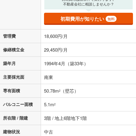
の金融機関等における貸出金利を何ら保証するものではありません。返
不動産会社に相談しませんか？
済方法「元利均等返済」にて算出しております。入力された金利を35年
適用した場合の計算結果を表示しています。
初期費用が知りたい
無料
その他月額費用や、初期費用がかかります。ご注意ください。実際にお
借り入れの際は各金融機関等に、必ずご自身でご確認をお願いいたしま
す。
管理費
18,600円/月
条件によってお借り入れができないことがあります。
修繕積立金
29,450円/月
不動産会社に購入相談をする
無料
築年月
1994年4月（築33年）
閉じる
主要採光面
南東
専有面積
50.78m
（壁芯）
2
バルコニー面積
5.1m
2
所在階 / 階建
3階 / 地上6階地下1階
建物状況
中古