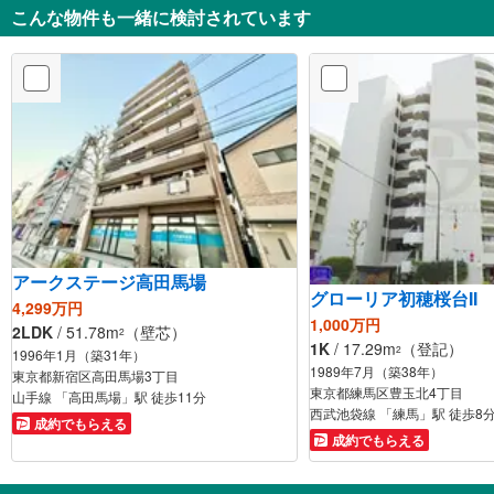
こんな物件も一緒に検討されています
アークステージ高田馬場
グローリア初穂桜台II
4,299万円
1,000万円
2LDK
/ 51.78m
（壁芯）
2
1K
/ 17.29m
（登記）
2
1996年1月（築31年）
1989年7月（築38年）
東京都新宿区高田馬場3丁目
東京都練馬区豊玉北4丁目
山手線 「高田馬場」駅 徒歩11分
西武池袋線 「練馬」駅 徒歩8
成約でもらえる
成約でもらえる