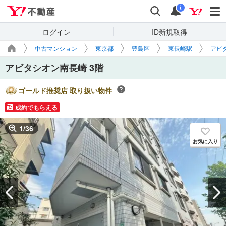
Yahoo!不動産
検索
通知
i
ログイン
ID新規取得
中古マンション
東京都
豊島区
東長崎駅
アビ
アビタシオン南長崎 3階
ゴールド推奨店 取り扱い物件
成約でもらえる
1
/
36
お気に入り