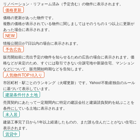
リノベーション・リフォーム済み（予定含む）の物件に表示されます。
価格更新
価格の更新があった物件です。
複数の価格が表示されている物件に関しましてはそのうちの１つ以上に更新が
あった場合に表示されます。
NEW
情報公開日が7日以内の場合に表示されます。
予告広告
販売開始前に売出予定の物件を知らせるための広告の場合に表示されます。価
格などが未定のため、すぐには取引できない分譲宅地や新築住宅、マンション
などについて、販売開始時期などを告知します。
人気物件TOP10入り
市区町村・駅ごとのランキング（火曜更新）です。Yahoo!不動産独自のルール
に基づいて表示しています。
建築条件付き土地
売買契約にあたって一定期間内に特定の建設会社と建築請負契約を結ぶことを
条件にしている土地に表示されます。
未入居
建築工事完了日から1年以上経過したものの、まだ誰も住んだことがない住宅に
表示されます。
賃貸中