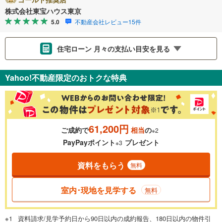
株式会社東宝ハウス東京
5.0
不動産会社レビュー15件
住宅ローン 月々の支払い目安を見る
支払いの目安をシミュレーションすることができます。
Yahoo!不動産限定のおトクな特典
％
金利
61,200円
ご成約で
相当
の
※2
0.01%
14.99%
PayPayポイント
プレゼント
※3
資料をもらう
無料
返済期間
一般的には最長35年まで借り入れ可能です。多くの金融機関
室内･現地を見学する
無料
が完済時の年齢は80歳までを条件としています。
万円
頭金
閉じる
資料請求/見学予約日から90日以内の成約報告、180日以内の物件引