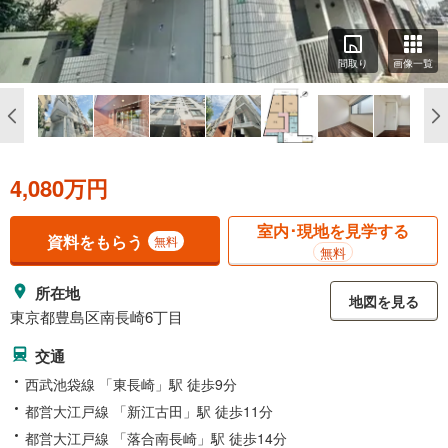
間取り
画像一覧
4,080万円
室内･現地を見学する
資料をもらう
無料
無料
所在地
地図を見る
東京都豊島区南長崎6丁目
交通
西武池袋線 「東長崎」駅 徒歩9分
都営大江戸線 「新江古田」駅 徒歩11分
都営大江戸線 「落合南長崎」駅 徒歩14分