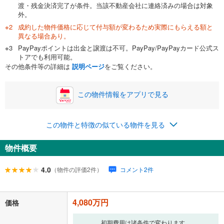
渡・残金決済完了が条件。当該不動産会社に連絡済みの場合は対象
外。
成約した物件価格に応じて付与額が変わるため実際にもらえる額と
0万円
4,080万円
異なる場合あり。
自己資金から住宅購入にかけられる金額を入力してくださ
PayPayポイントは出金と譲渡は不可。PayPay/PayPayカード公式ス
い。一般的には物件価格の2割までが目安です。
万円
トアでも利用可能。
ボーナス
閉じる
/回
その他条件等の詳細は
説明ページ
をご覧ください。
この物件情報をアプリで見る
0円
4,080万円
年2回払いを想定しています。毎月の返済額に加えて、ボー
この物件と特徴の似ている物件を見る
ナス時の増額分（1回分）を入力してください。
ボーナス払いの限度額は金融機関によって異なります。
物件概要
153,960
円
/月
月々の返済額
閉じる
ローン返済額
105,910
円
（頭金比率
0
%
）
4.0
（物件の評価2件）
コメント2件
＋修繕積立金
29,450
円
＋管理費
18,600
円
4,080万円
「金利」については、ご利用を予定されている金融機関等にご確認の
価格
上、ご自身での入力をお願いいたします。初期設定で自動入力されてい
る値は、実際の金融機関等における貸出金利とは何ら関係がなく、実際
初期費用は諸条件で変わります。