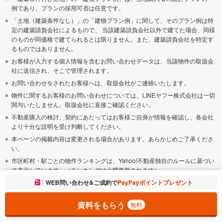
例であり、プランの採用可否は任意です。
「土地（建築条件なし）」の「建物プラン例」に関して、そのプラン例は特
定の建築請負会社によるもので、 当該建築請負会社以外で建てた場合、同様
のものが同価格で建てられるとは限りません。また、建築請負会社を特定す
るものではありません。
お客様が入力する個人情報を含むお問い合わせデータは、当該物件の取扱会
社に送信され、そこで管理されます。
お問い合わせをされたお客様へは、取扱会社がご連絡いたします。
物件に関するお客様のお問い合わせについては、LINEヤフー株式会社は一切
関与いたしません。取扱会社に直接ご確認ください。
不動産購入の検討、契約にあたってはお客様ご自身が情報を確認し、各会社
より十分な説明を受け判断してください。
本ページの掲載内容は変更される場合があります。あらかじめご了承くださ
い。
市区町村・駅ごとの物件ランキングは、Yahoo!不動産独自のルールに基づい
て表示しています。（ランキングは火曜更新されます）
お気に入りに追加しました。
WEB問い合わせ&ご成約で
PayPayポイントプレゼント
一覧を開く
物件クチコミ情報は主にYahoo!不動産が独自で収集し、一部は
マンションレ
ビュー（外部サイト）
から提供されたものを表示しています。
資料をもらう
1 不動産情報サイト事業者連絡協議会（RSC）2018年 不動産情報サイト利用
無料
者意識アンケートより引用しました。