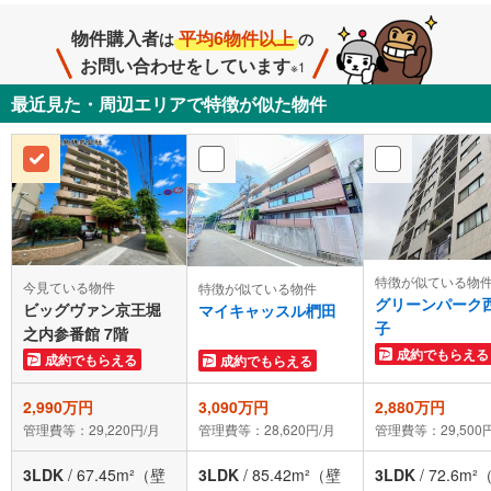
物件購入者
平均6物件以上
は
の
お問い合わせをしています
※1
最近見た・周辺エリアで特徴が似た物件
特徴が似ている物
今見ている物件
特徴が似ている物件
グリーンパーク
ビッグヴァン京王堀
マイキャッスル椚田
子
之内参番館 7階
成約でもらえる
成約でもらえる
成約でもらえる
2,990万円
3,090万円
2,880万円
管理費等：29,220円/月
管理費等：28,620円/月
管理費等：29,500
3LDK
/
67.45m²（壁
3LDK
/
85.42m²（壁
3LDK
/
72.6m²