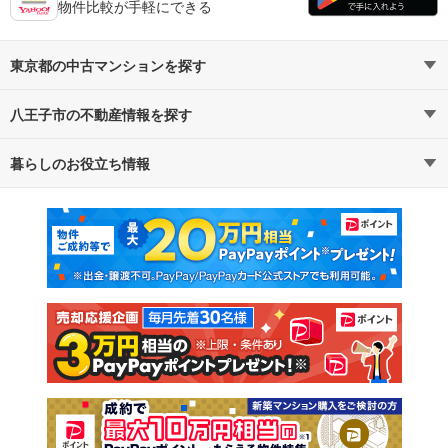
物件比較が手軽にできる
東京都の中古マンションを探す
八王子市の不動産情報を探す
路線・駅から探す
地域から探す
暮らしのお役立ち情報
不動産・住宅
賃貸住宅
通勤・通学時間から探す
地図から探す
マンションカタログ
教えて！住まいの先生
新築マンション
中古マンション
新築一戸建て
中古一戸建て
注文住宅
土地
売却査定