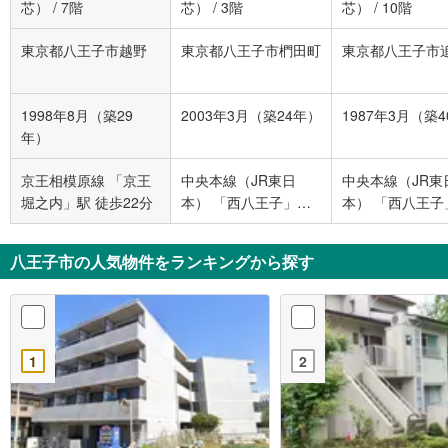
芯）
/
7階
芯）
/
3階
芯）
/
10階
東京都八王子市越野
東京都八王子市椚田町
東京都八王子市
1998年8月（築29
2003年3月（築24年）
1987年3月（築
年）
京王相模原線 「京王
中央本線（JR東日
中央本線（JR東
堀之内」駅 徒歩22分
本） 「西八王子」駅
本） 「西八王子
バス18分 椚田北 バス
徒歩12分
停下車 徒歩8分
八王子市の人気物件をランキングから探す
1
2