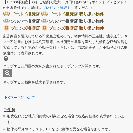
【Yahoo!不動産】物件ご成約で最大20万円相当PayPayポイントプレゼント！
の対象物件です。詳細は
プレゼント詳細
をご覧ください。
ゴールド推奨店
ゴールド推奨店 取り扱い物件
シルバー推奨店
シルバー推奨店 取り扱い物件
ブロンズ推奨店
ブロンズ推奨店 取り扱い物件
広告商品を購入している不動産会社のうち、物件情報の正確性、法令遵守、ヤ
フー不動産における成約実績等、当社所定の基準を満たした優良な店舗運営を
実践していると認めた不動産会社（もしくは当該認定を受けた不動産会社の取
扱物件）に表示されます。
タップすると用語の意味が書かれたポップアップが開きます。
タップすると画像を拡大表示されます。
PRマークについて
ご注意
消費税および地方消費税の対象となる場合は税込み価格が表示されていま
す。
物件の写真やイラスト、CGなどは実際と異なる場合があります。