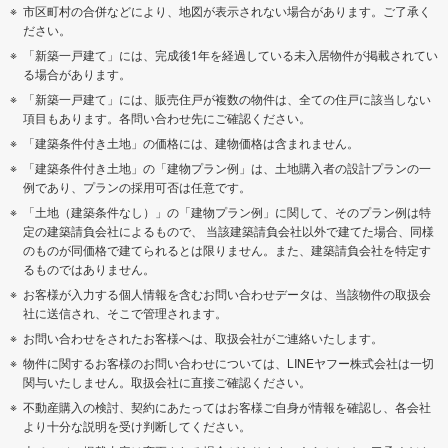
市区町村の合併などにより、地図が表示されない場合があります。ご了承く
ださい。
「新築一戸建て」には、完成後1年を経過している未入居物件が掲載されてい
る場合があります。
「新築一戸建て」には、販売住戸が複数の物件は、全ての住戸に該当しない
項目もあります。各問い合わせ先にご確認ください。
「建築条件付き土地」の価格には、建物価格は含まれません。
「建築条件付き土地」の「建物プラン例」は、土地購入者の設計プランの一
例であり、プランの採用可否は任意です。
「土地（建築条件なし）」の「建物プラン例」に関して、そのプラン例は特
定の建築請負会社によるもので、 当該建築請負会社以外で建てた場合、同様
のものが同価格で建てられるとは限りません。また、建築請負会社を特定す
るものではありません。
お客様が入力する個人情報を含むお問い合わせデータは、当該物件の取扱会
社に送信され、そこで管理されます。
お問い合わせをされたお客様へは、取扱会社がご連絡いたします。
物件に関するお客様のお問い合わせについては、LINEヤフー株式会社は一切
関与いたしません。取扱会社に直接ご確認ください。
不動産購入の検討、契約にあたってはお客様ご自身が情報を確認し、各会社
より十分な説明を受け判断してください。