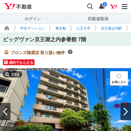
Yahoo!不動産
検索
通知
i
ログイン
ID新規取得
中古マンション
東京都
八王子市
京王堀之内駅
ビッグヴァン京王堀之内参番館 7階
ブロンズ推奨店 取り扱い物件
成約でもらえる
1
/
12
お気に入り