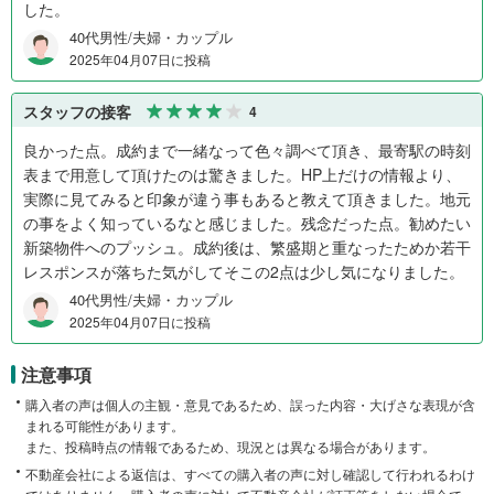
した。
40代男性/夫婦・カップル
2025年04月07日に投稿
スタッフの接客
4
良かった点。成約まで一緒なって色々調べて頂き、最寄駅の時刻
表まで用意して頂けたのは驚きました。HP上だけの情報より、
実際に見てみると印象が違う事もあると教えて頂きました。地元
の事をよく知っているなと感じました。残念だった点。勧めたい
新築物件へのプッシュ。成約後は、繁盛期と重なったためか若干
レスポンスが落ちた気がしてそこの2点は少し気になりました。
40代男性/夫婦・カップル
2025年04月07日に投稿
注意事項
購入者の声は個人の主観・意見であるため、誤った内容・大げさな表現が含
まれる可能性があります。
また、投稿時点の情報であるため、現況とは異なる場合があります。
不動産会社による返信は、すべての購入者の声に対し確認して行われるわけ