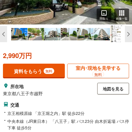
間取り
画像一覧
2,990万円
室内･現地を見学する
資料をもらう
無料
無料
所在地
地図を見る
東京都八王子市越野
交通
京王相模原線 「京王堀之内」駅 徒歩22分
中央本線（JR東日本） 「八王子」駅 バス23分 由木折返場 バス停
下車 徒歩5分