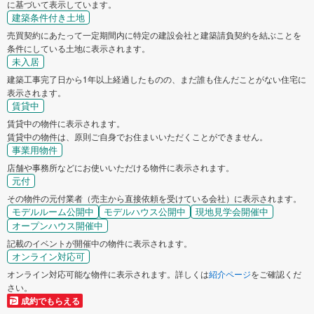
に基づいて表示しています。
建築条件付き土地
売買契約にあたって一定期間内に特定の建設会社と建築請負契約を結ぶことを
条件にしている土地に表示されます。
未入居
建築工事完了日から1年以上経過したものの、まだ誰も住んだことがない住宅に
表示されます。
賃貸中
賃貸中の物件に表示されます。
賃貸中の物件は、原則ご自身でお住まいいただくことができません。
事業用物件
店舗や事務所などにお使いいただける物件に表示されます。
元付
その物件の元付業者（売主から直接依頼を受けている会社）に表示されます。
モデルルーム公開中
モデルハウス公開中
現地見学会開催中
オープンハウス開催中
記載のイベントが開催中の物件に表示されます。
オンライン対応可
オンライン対応可能な物件に表示されます。詳しくは
紹介ページ
をご確認くだ
さい。
成約でもらえる