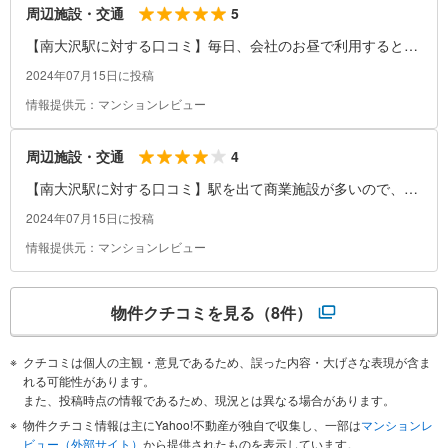
5
周辺施設・交通
【南大沢駅に対する口コミ】毎日、会社のお昼で利用すると何
店舗かをローテーションするような感じになり目新しさは無く
2024年07月15日に投稿
なるかと思います。
情報提供元：マンションレビュー
4
周辺施設・交通
【南大沢駅に対する口コミ】駅を出て商業施設が多いので、近
くに住んでいても駅まで徒歩10〜15分は歩くと思います。居酒
2024年07月15日に投稿
屋もあるので、夜は飲酒したひともいます。
情報提供元：マンションレビュー
物件クチコミを見る
（8件）
クチコミは個人の主観・意見であるため、誤った内容・大げさな表現が含ま
れる可能性があります。
また、投稿時点の情報であるため、現況とは異なる場合があります。
物件クチコミ情報は主にYahoo!不動産が独自で収集し、一部は
マンションレ
ビュー（外部サイト）
から提供されたものを表示しています。