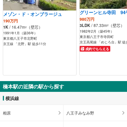
グリーンヒル寺田 94
メゾン・ド・オンブラージュ
980万円
190万円
3LDK
/ 87.33m
（壁芯）
2
1K
/ 16.47m
（壁芯）
2
1982年2月（築45年）
1991年1月（築36年）
東京都八王子市寺田町
東京都八王子市北野町
京王高尾線 「めじろ台」駅 徒
京王線 「北野」駅 徒歩11分
成約でもらえる
橋本駅の近隣の駅から探す
横浜線
相原
八王子みなみ野