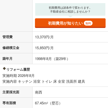
る値は、実際の金融機関等における貸出金利とは何ら関係がなく、実際
の金融機関等における貸出金利を何ら保証するものではありません。返
初期費用は諸条件で変わります。
済方法「元利均等返済」にて算出しております。入力された金利を35年
不動産会社に相談しませんか？
適用した場合の計算結果を表示しています。
その他月額費用や、初期費用がかかります。ご注意ください。実際にお
初期費用が知りたい
無料
借り入れの際は各金融機関等に、必ずご自身でご確認をお願いいたしま
す。
条件によってお借り入れができないことがあります。
管理費
13,370円/月
不動産会社に購入相談をする
無料
修繕積立金
15,850円/月
築年月
1998年8月（築29年）
閉じる
リフォーム履歴
実施時期 2026年8月
実施内容 キッチン 浴室 トイレ 床 全室 洗面所 建具
主要採光面
南西
専有面積
67.45m
（壁芯）
2