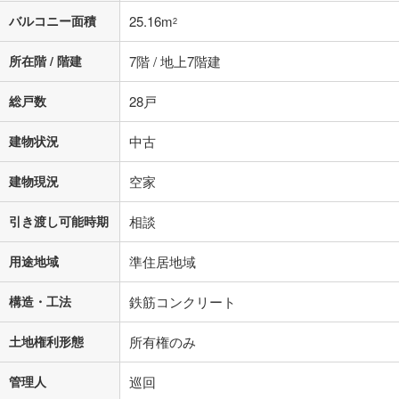
バルコニー面積
25.16m
2
所在階 / 階建
7階 / 地上7階建
総戸数
28戸
建物状況
中古
建物現況
空家
引き渡し可能時期
相談
用途地域
準住居地域
構造・工法
鉄筋コンクリート
土地権利形態
所有権のみ
管理人
巡回