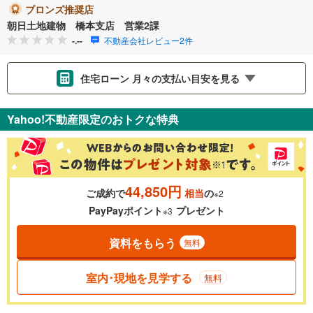
ブロンズ推奨店
朝日土地建物 橋本支店 営業2課
-.--
不動産会社レビュー2件
住宅ローン 月々の支払い目安を見る
支払いの目安をシミュレーションすることができます。
Yahoo!不動産限定のおトクな特典
％
金利
44,850円
ご成約で
相当
の
※2
0.01%
14.99%
PayPayポイント
プレゼント
※3
資料をもらう
無料
返済期間
一般的には最長35年まで借り入れ可能です。多くの金融機関
室内･現地を見学する
無料
が完済時の年齢は80歳までを条件としています。
万円
頭金
閉じる