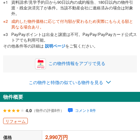
資料請求/見学予約日から90日以内の成約報告、180日以内の物件引
渡・残金決済完了が条件。当該不動産会社に連絡済みの場合は対象
外。
成約した物件価格に応じて付与額が変わるため実際にもらえる額と
0万円
2,990万円
異なる場合あり。
自己資金から住宅購入にかけられる金額を入力してくださ
PayPayポイントは出金と譲渡は不可。PayPay/PayPayカード公式ス
い。一般的には物件価格の2割までが目安です。
万円
トアでも利用可能。
ボーナス
閉じる
/回
その他条件等の詳細は
説明ページ
をご覧ください。
この物件情報をアプリで見る
0円
2,990万円
年2回払いを想定しています。毎月の返済額に加えて、ボー
この物件と特徴の似ている物件を見る
ナス時の増額分（1回分）を入力してください。
ボーナス払いの限度額は金融機関によって異なります。
物件概要
106,836
円
/月
月々の返済額
閉じる
ローン返済額
77,616
円
（頭金比率
0
%
）
4.0
（物件の評価8件）
コメント8件
＋修繕積立金
15,850
円
＋管理費
13,370
円
リフォーム
「金利」については、ご利用を予定されている金融機関等にご確認の
2,990万円
上、ご自身での入力をお願いいたします。初期設定で自動入力されてい
価格