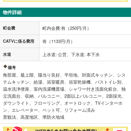
物件詳細
町会費
町内会費:有（250円/月）
CATVに係る費用
有（1133円/月）
水道
上水道: 公営、下水道: 本下水
備考
角部屋、最上階、陽当り良好、平坦地、対面式キッチン、シス
テムキッチン、給湯、浴室暖房、浴室乾燥機、バストイレ別、
温水洗浄便座、室内洗濯機置場、シャワー付き洗面化粧台、独
立洗面台、収納、バルコニー、2面以上バルコニー、2面採光、
ダウンライト、フローリング、オートロック、TVインターホ
ン、エレベーター、ペット可、リフォーム済み
景観法、高度地区、準防火地域