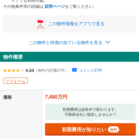
トアでも利用可能。
ボーナス
閉じる
/回
その他条件等の詳細は
説明ページ
をご覧ください。
この物件情報をアプリで見る
0円
7,480万円
年2回払いを想定しています。毎月の返済額に加えて、ボー
この物件と特徴の似ている物件を見る
ナス時の増額分（1回分）を入力してください。
ボーナス払いの限度額は金融機関によって異なります。
物件概要
223,759
円
/月
月々の返済額
閉じる
ローン返済額
194,169
円
（頭金比率
0
%
）
4.04
（物件の評価27件）
コメント27件
＋修繕積立金
20,900
円
＋管理費
8,690
円
リフォーム
「金利」については、ご利用を予定されている金融機関等にご確認の
7,480万円
上、ご自身での入力をお願いいたします。初期設定で自動入力されてい
価格
る値は、実際の金融機関等における貸出金利とは何ら関係がなく、実際
の金融機関等における貸出金利を何ら保証するものではありません。返
初期費用は諸条件で変わります。
済方法「元利均等返済」にて算出しております。入力された金利を35年
不動産会社に相談しませんか？
適用した場合の計算結果を表示しています。
その他月額費用や、初期費用がかかります。ご注意ください。実際にお
初期費用が知りたい
無料
借り入れの際は各金融機関等に、必ずご自身でご確認をお願いいたしま
す。