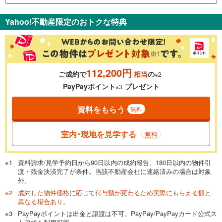
支払いの目安をシミュレーションすることができます。
Yahoo!不動産限定のおトクな特典
％
金利
112,200円
ご成約で
相当
の
※2
0.01%
14.99%
PayPayポイント
プレゼント
※3
資料をもらう
無料
返済期間
一般的には最長35年まで借り入れ可能です。多くの金融機関
室内･現地を見学する
無料
が完済時の年齢は80歳までを条件としています。
万円
頭金
閉じる
資料請求/見学予約日から90日以内の成約報告、180日以内の物件引
渡・残金決済完了が条件。当該不動産会社に連絡済みの場合は対象
外。
成約した物件価格に応じて付与額が変わるため実際にもらえる額と
0万円
7,480万円
異なる場合あり。
自己資金から住宅購入にかけられる金額を入力してくださ
PayPayポイントは出金と譲渡は不可。PayPay/PayPayカード公式ス
い。一般的には物件価格の2割までが目安です。
万円