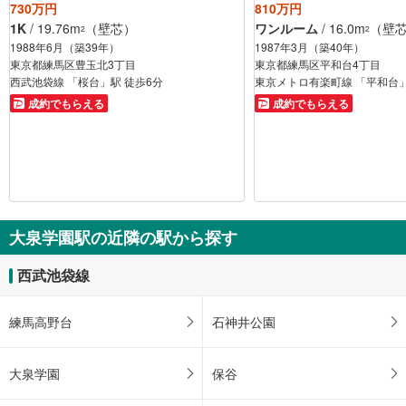
730万円
810万円
1K
/ 19.76m
（壁芯）
ワンルーム
/ 16.0m
（壁
2
2
1988年6月（築39年）
1987年3月（築40年）
東京都練馬区豊玉北3丁目
東京都練馬区平和台4丁目
西武池袋線 「桜台」駅 徒歩6分
東京メトロ有楽町線 「平和台」
成約でもらえる
成約でもらえる
大泉学園駅の近隣の駅から探す
西武池袋線
練馬高野台
石神井公園
大泉学園
保谷