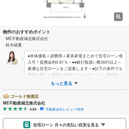
物件のおすすめポイント
ME不動産城北株式会社
鈴木綾夏
●本体価格＋諸費用＋家具家電まとめて住宅ローン借
入可！提携金利0.81％～●●銀行取扱い数30行以上～
最適な住宅ローンをご提案します～●以下の条件でも
審査を通した実績が多数ございます！（1）勤続年数
1ヶ月（2）自己資金0円（3）産…
もっと見る
ゴールド推奨店
ME不動産城北株式会社
4.94
不動産会社レビュー36件
住宅ローン 月々の支払い目安を見る