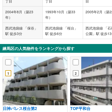
丁目
丁目
目
2004年8月（築23
1993年10月（築33
2005年2月（築
年）
年）
西武池袋線 「保谷」
西武池袋線 「桜台」
西武池袋線 「石
駅 徒歩3分
駅 徒歩6分
公園」駅 徒歩1
練馬区の人気物件をランキングから探す
1
2
日神パレス桜台第2
TOP平和台