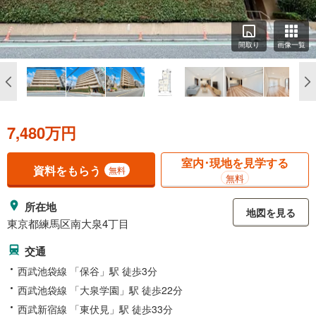
間取り
画像一覧
7,480万円
室内･現地を見学する
資料をもらう
無料
無料
所在地
地図を見る
東京都練馬区南大泉4丁目
交通
西武池袋線 「保谷」駅 徒歩3分
西武池袋線 「大泉学園」駅 徒歩22分
西武新宿線 「東伏見」駅 徒歩33分