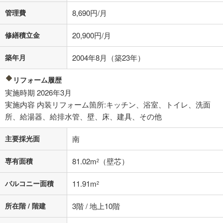
条件によってお借り入れができないことがあります。
管理費
8,690円/月
不動産会社に購入相談をする
無料
修繕積立金
20,900円/月
築年月
2004年8月（築23年）
閉じる
リフォーム履歴
実施時期 2026年3月
実施内容 内装リフォーム箇所:キッチン、浴室、トイレ、洗面
所、給湯器、給排水管、壁、床、建具、その他
主要採光面
南
専有面積
81.02m
（壁芯）
2
バルコニー面積
11.91m
2
所在階 / 階建
3階 / 地上10階