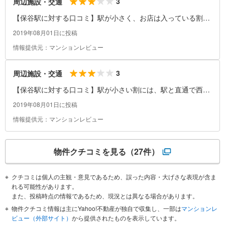
3
周辺施設・交通
【保谷駅に対する口コミ】駅が小さく、お店は入っている割に
あまりゆっくりとできる場所がないこと。
2019年08月01日に投稿
情報提供元：マンションレビュー
3
周辺施設・交通
【保谷駅に対する口コミ】駅が小さい割には、駅と直通で西友
(スーパー)があったり、カルディーや和菓子屋、洋菓子店やパ
2019年08月01日に投稿
ン屋、かりんとう屋、寿司屋など、小さい店舗だがバラエティ
情報提供元：マンションレビュー
ーに富んだ店舗が入っていて、少し何かお土産に買い物をする
ときに便利である点。
物件クチコミを見る
（27件）
クチコミは個人の主観・意見であるため、誤った内容・大げさな表現が含ま
れる可能性があります。
また、投稿時点の情報であるため、現況とは異なる場合があります。
物件クチコミ情報は主にYahoo!不動産が独自で収集し、一部は
マンションレ
ビュー（外部サイト）
から提供されたものを表示しています。