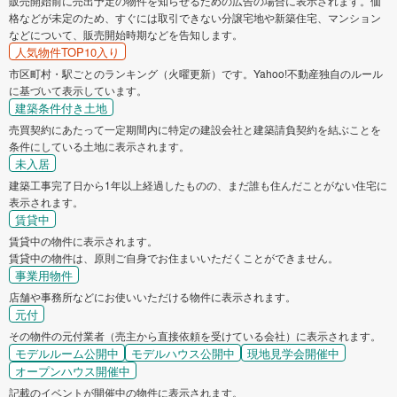
販売開始前に売出予定の物件を知らせるための広告の場合に表示されます。価
格などが未定のため、すぐには取引できない分譲宅地や新築住宅、マンション
などについて、販売開始時期などを告知します。
人気物件TOP10入り
市区町村・駅ごとのランキング（火曜更新）です。Yahoo!不動産独自のルール
に基づいて表示しています。
建築条件付き土地
売買契約にあたって一定期間内に特定の建設会社と建築請負契約を結ぶことを
条件にしている土地に表示されます。
未入居
建築工事完了日から1年以上経過したものの、まだ誰も住んだことがない住宅に
表示されます。
賃貸中
賃貸中の物件に表示されます。
賃貸中の物件は、原則ご自身でお住まいいただくことができません。
事業用物件
店舗や事務所などにお使いいただける物件に表示されます。
元付
その物件の元付業者（売主から直接依頼を受けている会社）に表示されます。
モデルルーム公開中
モデルハウス公開中
現地見学会開催中
オープンハウス開催中
記載のイベントが開催中の物件に表示されます。