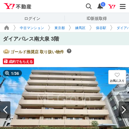
Yahoo!不動産
検索
通知
i
ログイン
ID新規取得
中古マンション
東京都
練馬区
保谷駅
ダイア
ダイアパレス南大泉 3階
ゴールド推奨店 取り扱い物件
成約でもらえる
1
/
36
お気に入り