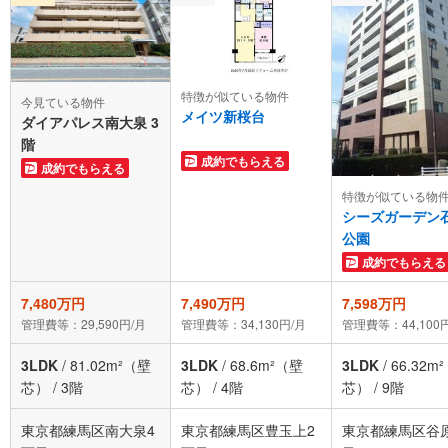
特徴が似ている物件
今見ている物件
メイツ新桜台
ダイアパレス南大泉 3
階
成約でもらえる
成約でもらえる
特徴が似ている物
シーズガーデン
公園
成約でもらえる
7,480万円
7,490万円
7,598万円
管理費等：29,590円/月
管理費等：34,130円/月
管理費等：44,100
3LDK
/
81.02m²（壁
3LDK
/
68.6m²（壁
3LDK
/
66.32m
芯）
/
3階
芯）
/
4階
芯）
/
9階
東京都練馬区南大泉4
東京都練馬区豊玉上2
東京都練馬区谷