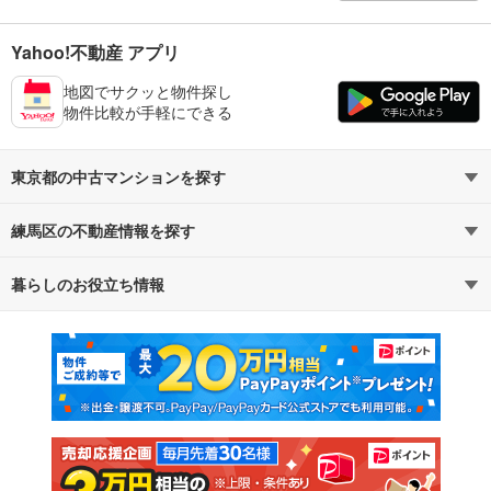
Yahoo!不動産 アプリ
地図でサクッと物件探し
物件比較が手軽にできる
東京都の中古マンションを探す
練馬区の不動産情報を探す
路線・駅から探す
地域から探す
暮らしのお役立ち情報
不動産・住宅
賃貸住宅
通勤・通学時間から探す
地図から探す
マンションカタログ
教えて！住まいの先生
新築マンション
中古マンション
新築一戸建て
中古一戸建て
注文住宅
土地