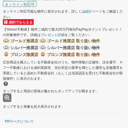
オンライン対応可
オンライン対応可能な物件に表示されます。詳しくは
紹介ページ
をご確認くだ
さい。
成約でもらえる
【Yahoo!不動産】物件ご成約で最大20万円相当PayPayポイントプレゼント！
の対象物件です。詳細は
プレゼント詳細
をご覧ください。
ゴールド推奨店
ゴールド推奨店 取り扱い物件
シルバー推奨店
シルバー推奨店 取り扱い物件
ブロンズ推奨店
ブロンズ推奨店 取り扱い物件
広告商品を購入している不動産会社のうち、物件情報の正確性、法令遵守、ヤ
フー不動産における成約実績等、当社所定の基準を満たした優良な店舗運営を
実践していると認めた不動産会社（もしくは当該認定を受けた不動産会社の取
扱物件）に表示されます。
タップすると用語の意味が書かれたポップアップが開きます。
タップすると画像を拡大表示されます。
PRマークについて