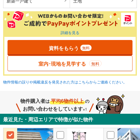
新築一戸建て
土地
詳細を見る
資料をもらう
無料
室内･現地を見学する
無料
物件情報の誤りや掲載違反を発見された方はこちらからご連絡ください。
物件購入者
平均6物件以上
は
の
お問い合わせをしています
※1
最近見た・周辺エリアで特徴が似た物件