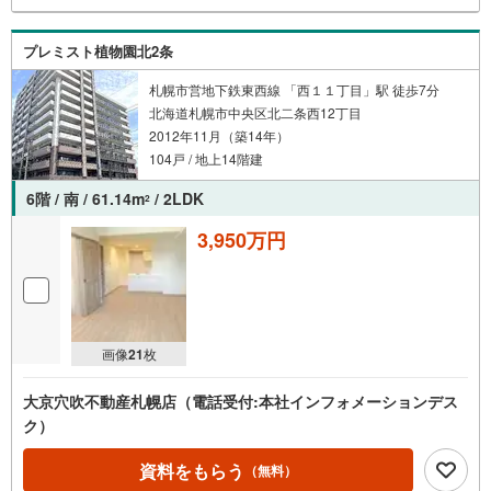
プレミスト植物園北2条
札幌市営地下鉄東西線 「西１１丁目」駅 徒歩7分
北海道札幌市中央区北二条西12丁目
2012年11月（築14年）
104戸 / 地上14階建
6階 / 南 / 61.14m
/ 2LDK
2
3,950万円
画像
21
枚
大京穴吹不動産札幌店（電話受付:本社インフォメーションデス
ク）
資料をもらう
（無料）