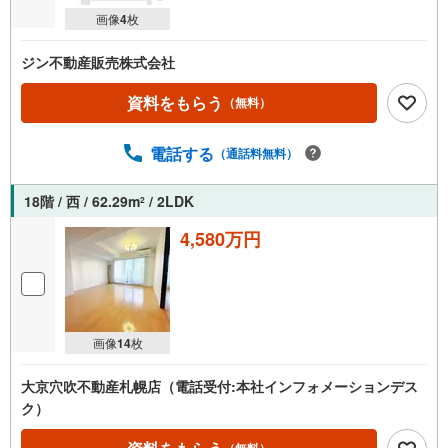
画像
4
枚
ジン不動産販売株式会社
資料をもらう
（無料）
電話する
（通話料無料）
18階 / 西 / 62.29m
/ 2LDK
2
4,580万円
画像
14
枚
大京穴吹不動産札幌店（電話受付:本社インフォメーションデス
ク）