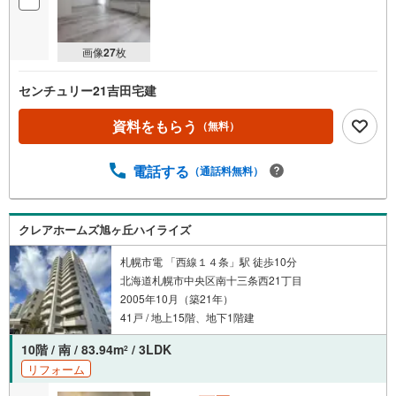
画像
27
枚
センチュリー21吉田宅建
資料をもらう
（無料）
電話する
（通話料無料）
クレアホームズ旭ヶ丘ハイライズ
札幌市電 「西線１４条」駅 徒歩10分
北海道札幌市中央区南十三条西21丁目
2005年10月（築21年）
41戸 / 地上15階、地下1階建
10階 / 南 / 83.94m
/ 3LDK
2
リフォーム