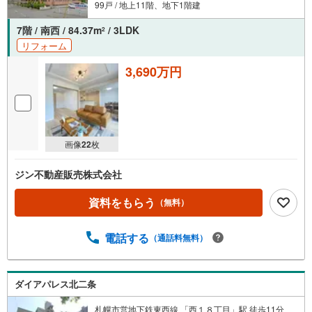
99戸 / 地上11階、地下1階建
7階 / 南西 / 84.37m
/ 3LDK
2
リフォーム
3,690万円
画像
22
枚
ジン不動産販売株式会社
資料をもらう
（無料）
電話する
（通話料無料）
ダイアパレス北二条
札幌市営地下鉄東西線 「西１８丁目」駅 徒歩11分