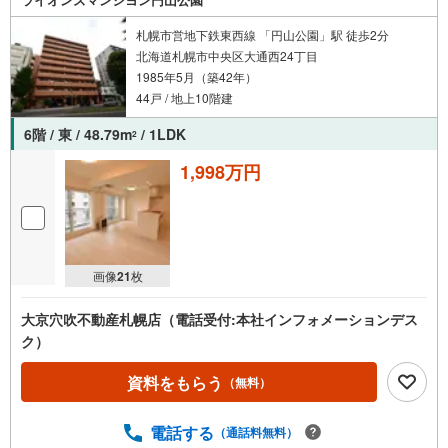
札幌市営地下鉄東西線 「円山公園」駅 徒歩2分
北海道札幌市中央区大通西24丁目
1985年5月（築42年）
44戸 / 地上10階建
6階 / 東 / 48.79m
/ 1LDK
2
1,998万円
画像
21
枚
大京穴吹不動産札幌店（電話受付:本社インフォメーションデス
ク）
資料をもらう
（無料）
電話する
（通話料無料）