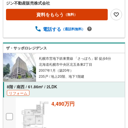
ジン不動産販売株式会社
資料をもらう
（無料）
電話する
（通話料無料）
ザ・サッポロレジデンス
札幌市営地下鉄東豊線 「さっぽろ」駅 徒歩6分
北海道札幌市中央区北五条東2丁目
2007年1月（築20年）
235戸 / 地上20階、地下1階建
8階 / 南西 / 61.86m
/ 2LDK
2
リフォーム
4,490万円