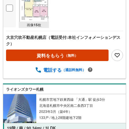
画像
15
枚
大京穴吹不動産札幌店（電話受付:本社インフォメーションデス
ク）
資料をもらう
（無料）
電話する
（通話料無料）
ライオンズタワー札幌
札幌市営地下鉄東西線 「大通」駅 徒歩3分
北海道札幌市中央区南二条西3丁目
2023年3月（築4年）
133戸 / 地上28階建地下2階
19階 / 南 / 90.34m
/ 3LDK
2