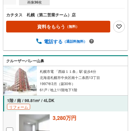
画像
36
枚
カチタス 札幌（第二営業チーム）店
資料をもらう
（無料）
電話する
（通話料無料）
クルーザーバレー山鼻
札幌市電 「西線１１条」駅 徒歩4分
北海道札幌市中央区南十二条西13丁目
1997年3月（築30年）
61戸 / 地上11階地下1階
1階 / 南 / 98.81m
/ 4LDK
2
リフォーム
3,280万円