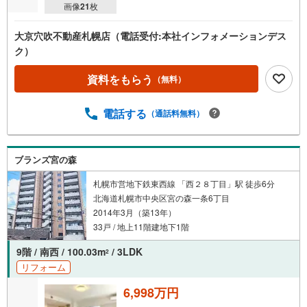
画像
21
枚
を
マ
大京穴吹不動産札幌店（電話受付:本社インフォメーションデス
イ
ク）
ペ
ー
資料をもらう
（無料）
ジ
に
電話する
保
（通話料無料）
存
す
る
ブランズ宮の森
札幌市営地下鉄東西線 「西２８丁目」駅 徒歩6分
北海道札幌市中央区宮の森一条6丁目
2014年3月（築13年）
33戸 / 地上11階建地下1階
9階 / 南西 / 100.03m
/ 3LDK
2
リフォーム
6,998万円