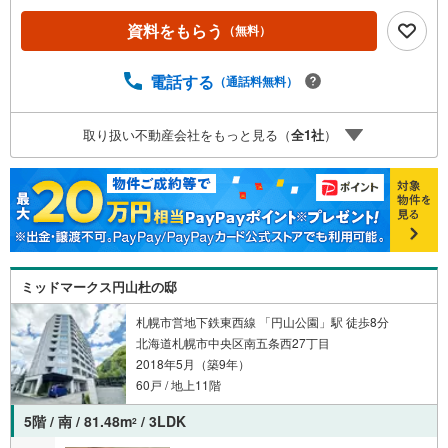
資料をもらう
（無料）
電話する
（通話料無料）
取り扱い不動産会社をもっと見る（
全
1
社
）
ミッドマークス円山杜の邸
札幌市営地下鉄東西線 「円山公園」駅 徒歩8分
北海道札幌市中央区南五条西27丁目
2018年5月（築9年）
60戸 / 地上11階
5階 / 南 / 81.48m
/ 3LDK
2