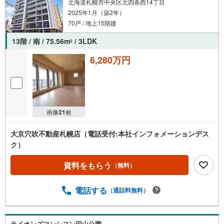
北海道札幌市中央区北四条西14丁目
2025年1月（築2年）
70戸 / 地上15階建
13階 / 南 / 75.56m
/ 3LDK
2
6,280万円
画像
21
枚
大京穴吹不動産札幌店（電話受付:本社インフォメーションデス
ク）
資料をもらう
（無料）
電話する
（通話料無料）
ライオンズマンシヨン円山公園