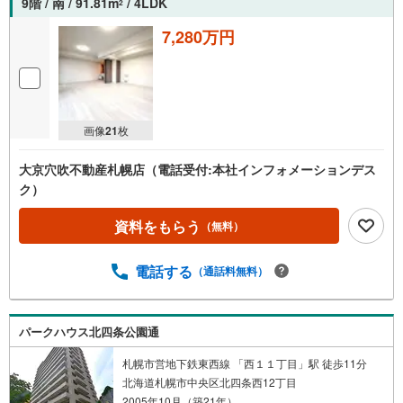
9階 / 南 / 91.81m
/ 4LDK
2
7,280万円
画像
21
枚
大京穴吹不動産札幌店（電話受付:本社インフォメーションデス
ク）
資料をもらう
（無料）
電話する
（通話料無料）
パークハウス北四条公園通
札幌市営地下鉄東西線 「西１１丁目」駅 徒歩11分
北海道札幌市中央区北四条西12丁目
2005年10月（築21年）