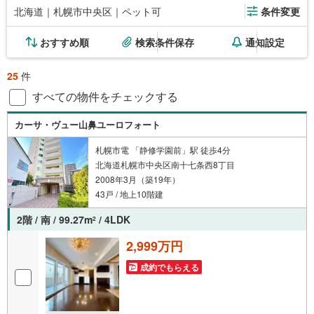
北海道｜札幌市中央区｜ペット可
条件変更
おすすめ順
検索条件保存
通知設定
25
件
すべての物件をチェックする
カーサ・ヴュー山鼻ユーロフォート
札幌市電 「静修学園前」駅 徒歩4分
北海道札幌市中央区南十七条西8丁目
2008年3月（築19年）
43戸 / 地上10階建
2階 / 南 / 99.27m
/ 4LDK
2
2,999万円
成約でもらえる