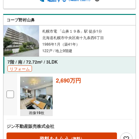
コープ野村山鼻
札幌市電 「山鼻１９条」駅 徒歩1分
北海道札幌市中央区南十九条西6丁目
1986年1月（築41年）
122戸 / 地上9階建
7階 / 南 / 72.72m
/ 3LDK
2
リフォーム
2,690万円
画像
19
枚
ジン不動産販売株式会社
資料をもらう
（無料）