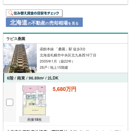
北海道
不動産
売却相場
の
の
を見る
ラピス桑園
函館本線 「桑園」駅 徒歩3分
北海道札幌市中央区北九条西16丁目
2005年1月（築22年）
28戸 / 地上15階建
6階 / 南東 / 96.89m
/ 2LDK
2
5,680万円
画像
18
枚