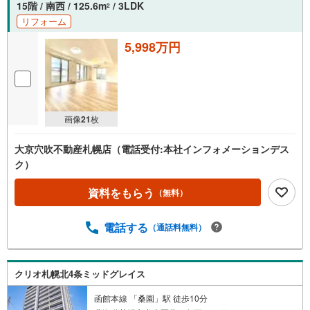
15階 / 南西 / 125.6m
/ 3LDK
2
リフォーム
5,998万円
画像
21
枚
大京穴吹不動産札幌店（電話受付:本社インフォメーションデス
ク）
資料をもらう
（無料）
電話する
（通話料無料）
クリオ札幌北4条ミッドグレイス
函館本線 「桑園」駅 徒歩10分