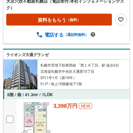
大京穴吹不動産札幌店（電話受付:本社インフォメーションデス
ク）
資料をもらう
（無料）
電話する
（通話料無料）
ライオンズ大通グランゼ
札幌市営地下鉄東西線 「西１８丁目」駅 徒歩3分
北海道札幌市中央区大通西15丁目
2011年1月（築16年）
51戸 / 地上15階建地下1階
5階 / 南 / 41.3m
/ 1LDK
2
3,398万円
NEW