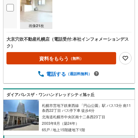
画像
21
枚
大京穴吹不動産札幌店（電話受付:本社インフォメーションデス
ク）
資料をもらう
（無料）
電話する
（通話料無料）
ダイアパレスザ・ワンハンドレッドシティ旭ヶ丘
札幌市営地下鉄東西線 「円山公園」駅 バス13分 南11
条西22丁目 バス停下車 徒歩4分
北海道札幌市中央区南十二条西23丁目
2003年8月（築24年）
65戸 / 地上15階建地下1階