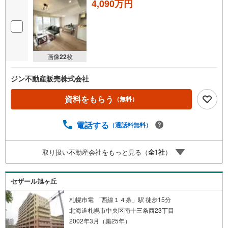
4,090万円
画像
22
枚
ジン不動産販売株式会社
資料をもらう
（無料）
電話する
（通話料無料）
取り扱い不動産会社をもっと見る（
全
1
社
）
セザール旭ヶ丘
札幌市電 「西線１４条」駅 徒歩15分
北海道札幌市中央区南十三条西23丁目
2002年3月（築25年）