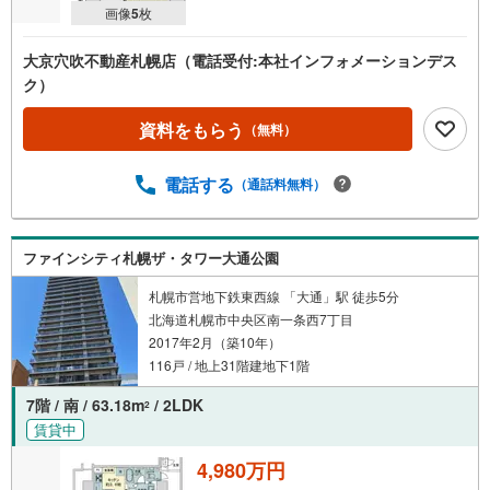
画像
5
枚
大京穴吹不動産札幌店（電話受付:本社インフォメーションデス
ク）
資料をもらう
（無料）
電話する
（通話料無料）
ファインシティ札幌ザ・タワー大通公園
札幌市営地下鉄東西線 「大通」駅 徒歩5分
北海道札幌市中央区南一条西7丁目
2017年2月（築10年）
116戸 / 地上31階建地下1階
7階 / 南 / 63.18m
/ 2LDK
2
賃貸中
4,980万円