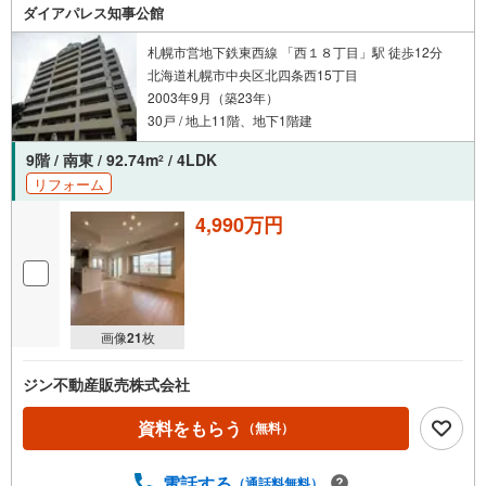
ダイアパレス知事公館
札幌市営地下鉄東西線 「西１８丁目」駅 徒歩12分
北海道札幌市中央区北四条西15丁目
2003年9月（築23年）
30戸 / 地上11階、地下1階建
9階 / 南東 / 92.74m
/ 4LDK
2
リフォーム
4,990万円
画像
21
枚
ジン不動産販売株式会社
資料をもらう
（無料）
電話する
（通話料無料）