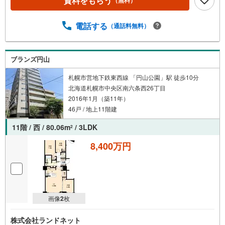
資料をもらう
（無料）
電話する
（通話料無料）
ブランズ円山
札幌市営地下鉄東西線 「円山公園」駅 徒歩10分
北海道札幌市中央区南六条西26丁目
2016年1月（築11年）
46戸 / 地上11階建
11階 / 西 / 80.06m
/ 3LDK
2
8,400万円
画像
2
枚
株式会社ランドネット