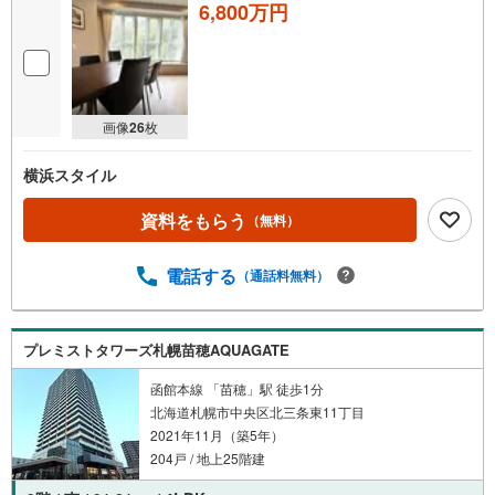
6,800万円
画像
26
枚
横浜スタイル
資料をもらう
（無料）
電話する
（通話料無料）
プレミストタワーズ札幌苗穂AQUAGATE
函館本線 「苗穂」駅 徒歩1分
北海道札幌市中央区北三条東11丁目
2021年11月（築5年）
204戸 / 地上25階建