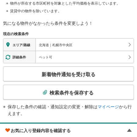
物件が所在する市区町村を対象とした平均価格を表示しています。
賃貸中の物件を除いています。
気になる物件がなかったら
条件を変更しよう！
現在の検索条件
北海道｜札幌市中央区
エリア/路線
ペット可
詳細条件
こ
新着物件通知を受け取る
の
検
索
検索条件を保存する
条
件
保存した条件の確認・通知設定の変更・解除は
マイページ
から行
で
えます。
通
知
札幌市中央区の物件をランキングから探す
お気に入り登録内容を確認する
を