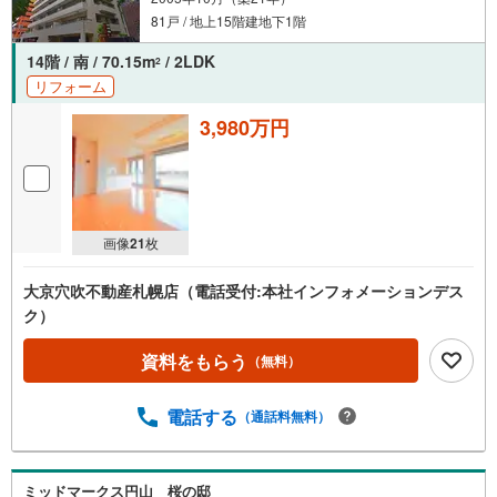
81戸 / 地上15階建地下1階
14階 / 南 / 70.15m
/ 2LDK
2
リフォーム
3,980万円
画像
21
枚
大京穴吹不動産札幌店（電話受付:本社インフォメーションデス
ク）
資料をもらう
（無料）
電話する
（通話料無料）
ミッドマークス円山 桜の邸