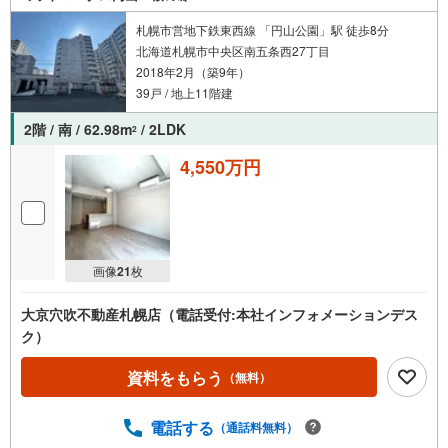
札幌市営地下鉄東西線 「円山公園」駅 徒歩8分
北海道札幌市中央区南五条西27丁目
2018年2月（築9年）
39戸 / 地上11階建
2階 / 南 / 62.98m
/ 2LDK
2
4,550万円
画像
21
枚
大京穴吹不動産札幌店（電話受付:本社インフォメーションデス
ク）
資料をもらう
（無料）
電話する
（通話料無料）