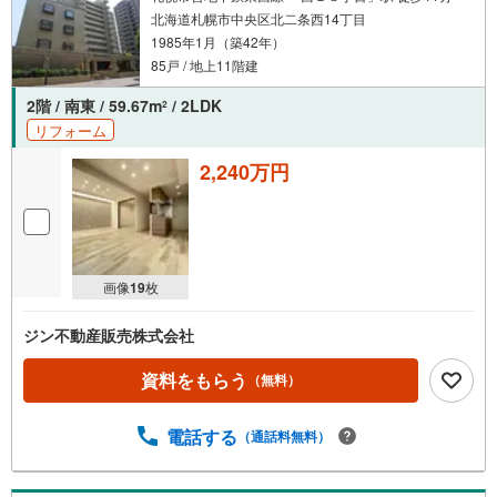
北海道札幌市中央区北二条西14丁目
1985年1月（築42年）
85戸 / 地上11階建
2階 / 南東 / 59.67m
/ 2LDK
2
リフォーム
2,240万円
画像
19
枚
ジン不動産販売株式会社
資料をもらう
（無料）
電話する
（通話料無料）