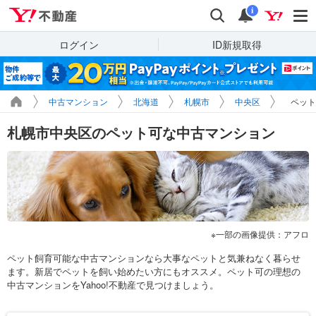
Yahoo!不動産
検索
通知
i
ログイン
ID新規取得
中古マンション
北海道
札幌市
中央区
ペット
札幌市中央区のペット可な中古マンション
一部の画像提供：アフロ
ペット飼育可能な中古マンションなら大事なペットと気兼ねなく暮らせ
ます。新居でペットを飼い始めたい方にもオススメ。ペット可の理想の
中古マンションをYahoo!不動産で見つけましょう。