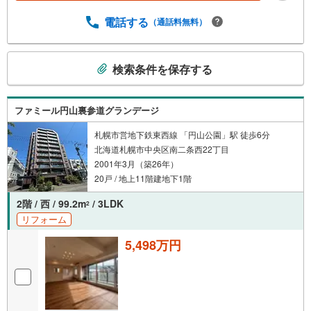
電話する
（通話料無料）
こ
検索条件を保存する
の
検
索
ファミール円山裏参道グランデージ
条
件
札幌市営地下鉄東西線 「円山公園」駅 徒歩6分
北海道札幌市中央区南二条西22丁目
で
2001年3月（築26年）
通
20戸 / 地上11階建地下1階
知
を
2階 / 西 / 99.2m
/ 3LDK
2
受
リフォーム
け
取
5,498万円
る
・
条
件