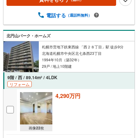
電話する
（通話料無料）
北円山パーク・ホームズ
札幌市営地下鉄東西線 「西２８丁目」駅 徒歩9分
北海道札幌市中央区北七条西23丁目
1994年10月（築32年）
29戸 / 地上10階建
9階 / 西 / 89.14m
/ 4LDK
2
リフォーム
4,290万円
画像
22
枚