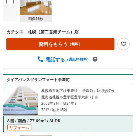
画像
36
枚
カチタス 札幌（第二営業チーム）店
資料をもらう
（無料）
電話する
（通話料無料）
ダイアパレスグランフォート学園前
札幌市営地下鉄東豊線 「学園前」駅 徒歩7分
北海道札幌市豊平区豊平六条3丁目
2003年3月（築24年）
72戸 / 地上15階
8階 / 南西 / 77.69m
/ 3LDK
2
リフォーム