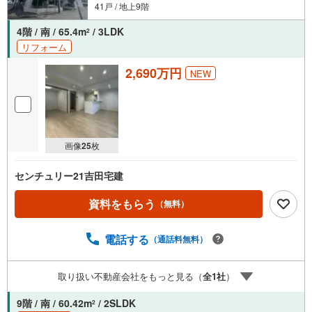
41戸 / 地上9階
4階 / 南 / 65.4m
/ 3LDK
2
リフォーム
2,690万円
NEW
画像
25
枚
センチュリー21吉田宅建
資料をもらう
（無料）
電話する
（通話料無料）
取り扱い不動産会社をもっと見る（
全
1
社
）
9階 / 南 / 60.42m
/ 2SLDK
2