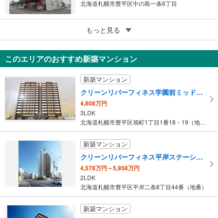
北海道札幌市豊平区中の島一条6丁目
5
ライオンズマンション学園前
もっと見る
890万円
DK6.4帖＋和5.1帖＋洋5.6帖
このエリアのおすすめ新築マンション
北海道札幌市豊平区水車町5丁目
新築マンション
クリーンリバーフィネス学園前ミッドステージ
4,808万円
3LDK
北海道札幌市豊平区旭町1丁目1番18・19（地番）
新築マンション
クリーンリバーフィネス平岸ステーションサイド
4,578万円～5,958万円
2LDK
北海道札幌市豊平区平岸二条8丁目44番（地番）
新築マンション