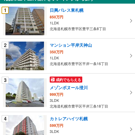
を
受
1
日興パレス東札幌
け
850万円
取
1LDK
る
北海道札幌市豊平区豊平三条8丁目
・
条
2
マンション平岸天神山
件
350万円
を
1LDK
マ
北海道札幌市豊平区平岸一条16丁目
イ
ペ
3
成約でもらえる
ー
ジ
メゾンボヌール澄川
に
999万円
保
3LDK
北海道札幌市豊平区平岸三条18丁目
存
す
4
カトレアハイツ札幌
る
599万円
3LDK