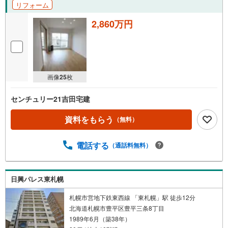
リフォーム
2,860万円
画像
25
枚
センチュリー21吉田宅建
資料をもらう
（無料）
電話する
（通話料無料）
日興パレス東札幌
札幌市営地下鉄東西線 「東札幌」駅 徒歩12分
北海道札幌市豊平区豊平三条8丁目
1989年6月（築38年）