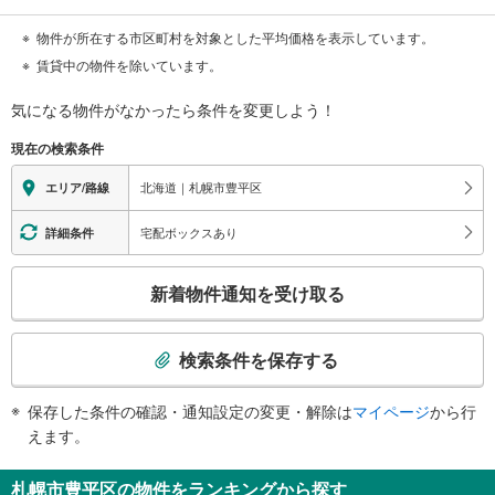
物件が所在する市区町村を対象とした平均価格を表示しています。
賃貸中の物件を除いています。
気になる物件がなかったら
条件を変更しよう！
現在の検索条件
北海道｜札幌市豊平区
エリア/路線
宅配ボックスあり
詳細条件
こ
新着物件通知を受け取る
の
検
索
検索条件を保存する
条
件
保存した条件の確認・通知設定の変更・解除は
マイページ
から行
で
えます。
通
知
札幌市豊平区の物件をランキングから探す