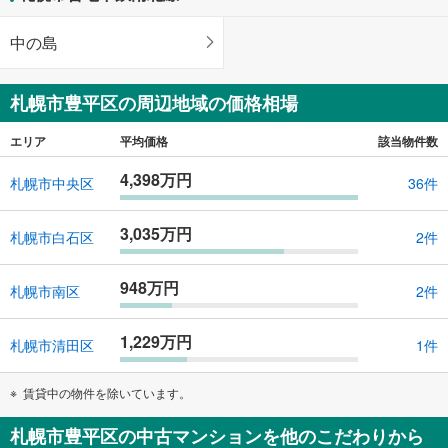
中の島
札幌市豊平区の周辺地域の価格相場
エリア
平均価格
該当物件数
4,398万円
札幌市中央区
36件
3,035万円
札幌市白石区
2件
948万円
札幌市南区
2件
1,229万円
札幌市清田区
1件
賃貸中の物件を除いています。
札幌市豊平区の中古マンションを他のこだわりから