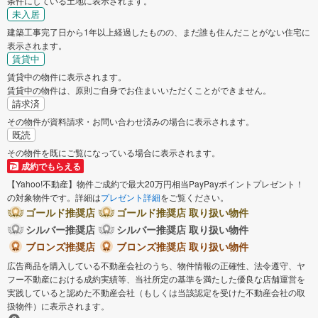
条件にしている土地に表示されます。
未入居
建築工事完了日から1年以上経過したものの、まだ誰も住んだことがない住宅に
表示されます。
賃貸中
賃貸中の物件に表示されます。
賃貸中の物件は、原則ご自身でお住まいいただくことができません。
請求済
その物件が資料請求・お問い合わせ済みの場合に表示されます。
既読
その物件を既にご覧になっている場合に表示されます。
成約でもらえる
【Yahoo!不動産】物件ご成約で最大20万円相当PayPayポイントプレゼント！
の対象物件です。詳細は
プレゼント詳細
をご覧ください。
ゴールド推奨店
ゴールド推奨店 取り扱い物件
シルバー推奨店
シルバー推奨店 取り扱い物件
ブロンズ推奨店
ブロンズ推奨店 取り扱い物件
広告商品を購入している不動産会社のうち、物件情報の正確性、法令遵守、ヤ
フー不動産における成約実績等、当社所定の基準を満たした優良な店舗運営を
実践していると認めた不動産会社（もしくは当該認定を受けた不動産会社の取
扱物件）に表示されます。