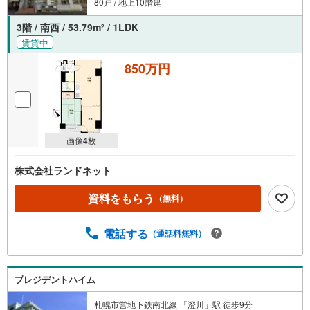
80戸 / 地上10階建
3階 / 南西 / 53.79m
/ 1LDK
2
賃貸中
850万円
画像
4
枚
株式会社ランドネット
資料をもらう
（無料）
電話する
（通話料無料）
プレジデントハイム
札幌市営地下鉄南北線 「澄川」駅 徒歩9分