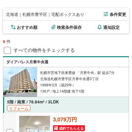
北海道｜札幌市豊平区｜宅配ボックスあり
条件変更
おすすめ順
検索条件保存
通知設定
6
件
すべての物件をチェックする
ダイアパレス月寒中央通
札幌市営地下鉄東豊線 「月寒中央」駅 徒歩7分
北海道札幌市豊平区月寒中央通3丁目
1998年3月（築29年）
136戸 / 地上14階建 地下1階
5階 / 南東 / 78.84m
/ 3LDK
2
リフォーム
3,079万円
成約でもらえる