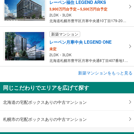
レーベン福住 LEGEND ARKS
3,900万円台予定～5,500万円台予定
2LDK・3LDK
北海道札幌市豊平区月寒中央通10丁目179-20（地番）
新築マンション
レーベン月寒中央 LEGEND ONE
未定
2LDK・3LDK
北海道札幌市豊平区月寒中央通8丁目407番地1（地番）
新築マンションをもっと見る
新築マンション
レーベン南平岸 ONE SUITE
同じこだわりでエリアを広げて探す
未定
2LDK～4LDK
北海道札幌市豊平区平岸4条13丁目61番（地番）
北海道の宅配ボックスありの中古マンション
札幌市の宅配ボックスありの中古マンション