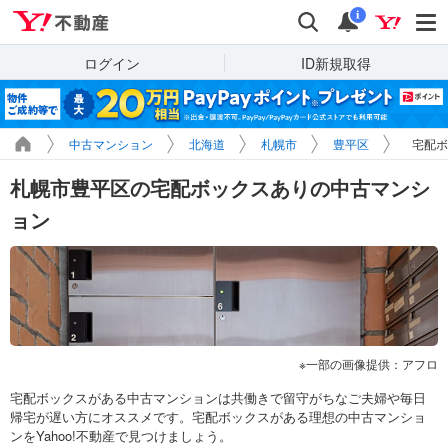
Yahoo!不動産
検索
通知
i
ログイン
ID新規取得
中古マンション
北海道
札幌市
豊平区
宅配ボ
札幌市豊平区の宅配ボックスありの中古マンシ
ョン
一部の画像提供：アフロ
宅配ボックスがある中古マンションは共働きで留守がちなご夫婦や毎日
帰宅が遅い方にオススメです。宅配ボックスがある理想の中古マンショ
ンをYahoo!不動産で見つけましょう。