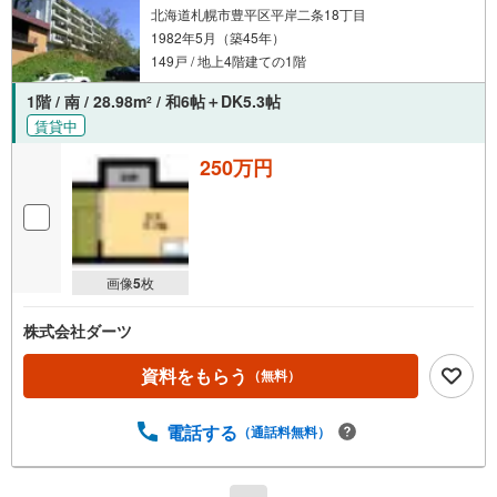
北海道札幌市豊平区平岸二条18丁目
1982年5月（築45年）
149戸 / 地上4階建ての1階
1階 / 南 / 28.98m
/ 和6帖＋DK5.3帖
2
賃貸中
250万円
画像
5
枚
株式会社ダーツ
資料をもらう
（無料）
電話する
（通話料無料）