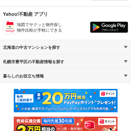
Yahoo!不動産 アプリ
地図でサクッと物件探し
物件比較が手軽にできる
北海道の中古マンションを探す
札幌市豊平区の不動産情報を探す
路線・駅から探す
地域から探す
暮らしのお役立ち情報
不動産・住宅
賃貸住宅
通勤・通学時間から探す
地図から探す
マンションカタログ
教えて！住まいの先生
新築マンション
中古マンション
新築一戸建て
中古一戸建て
注文住宅
土地