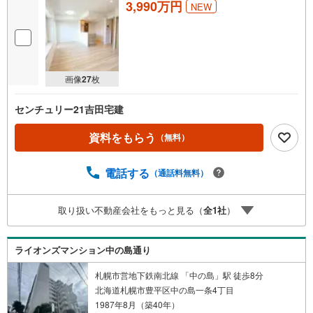
3,990万円
NEW
画像
27
枚
センチュリー21吉田宅建
資料をもらう
（無料）
電話する
（通話料無料）
取り扱い不動産会社をもっと見る（
全
1
社
）
ライオンズマンション中の島通り
札幌市営地下鉄南北線 「中の島」駅 徒歩8分
北海道札幌市豊平区中の島一条4丁目
1987年8月（築40年）