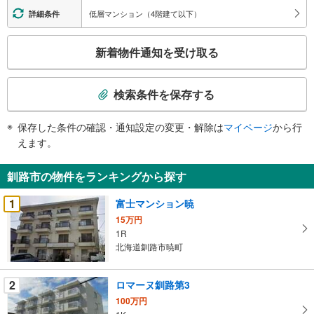
低層マンション（4階建て以下）
詳細条件
こ
新着物件通知を受け取る
の
検
索
検索条件を保存する
条
件
保存した条件の確認・通知設定の変更・解除は
マイページ
から行
で
えます。
通
知
釧路市の物件をランキングから探す
を
受
1
富士マンション暁
け
15万円
取
1R
る
北海道釧路市暁町
・
条
2
ロマーヌ釧路第3
件
100万円
を