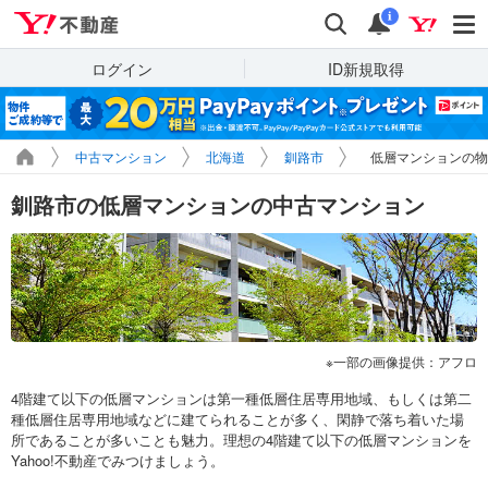
Yahoo!不動産
検索
通知
i
ログイン
ID新規取得
中古マンション
北海道
釧路市
低層マンションの物
釧路市の低層マンションの中古マンション
一部の画像提供：アフロ
4階建て以下の低層マンションは第一種低層住居専用地域、もしくは第二
種低層住居専用地域などに建てられることが多く、閑静で落ち着いた場
所であることが多いことも魅力。理想の4階建て以下の低層マンションを
Yahoo!不動産でみつけましょう。