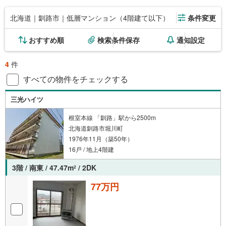
北海道｜釧路市｜低層マンション（4階建て以下）
条件変更
おすすめ順
検索条件保存
通知設定
4
件
すべての物件をチェックする
三光ハイツ
根室本線 「釧路」駅から2500m
北海道釧路市堀川町
1976年11月（築50年）
16戸 / 地上4階建
3階 / 南東 / 47.47m
/ 2DK
2
77万円