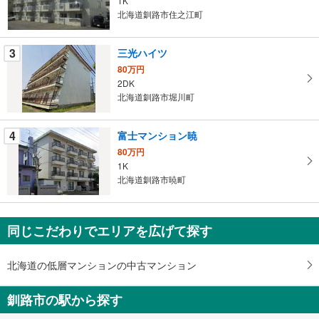
1K
マ
北海道釧路市住之江町
イ
ペ
3
三光ハイツ
ー
ジ
80万円
2DK
に
北海道釧路市堀川町
保
存
す
4
富士マンション暁
る
80万円
1K
北海道釧路市暁町
同じこだわりでエリアを広げて探す
北海道の低層マンションの中古マンション
釧路市の駅から探す