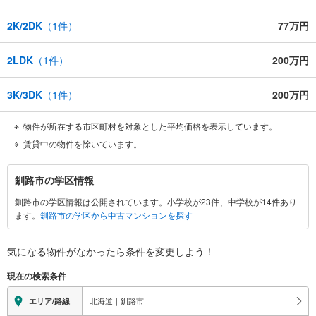
2K/2DK
（
1
件）
77万円
2LDK
（
1
件）
200万円
3K/3DK
（
1
件）
200万円
物件が所在する市区町村を対象とした平均価格を表示しています。
賃貸中の物件を除いています。
釧
釧路市の学区情報
路
釧路市の学区情報は公開されています。小学校が23件、中学校が14件あり
市
ます。
釧路市の学区から中古マンションを探す
に
関
す
気になる物件がなかったら
条件を変更しよう！
る
現在の検索条件
情
報
北海道｜釧路市
エリア/路線