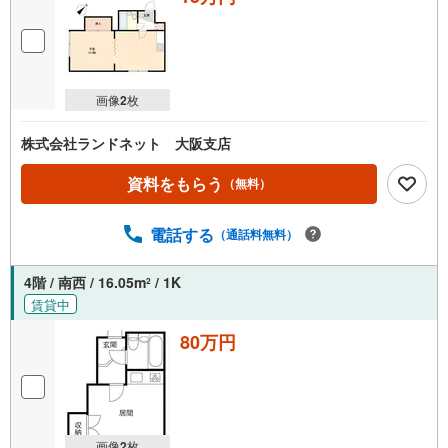
画像
2
枚
株式会社ランドネット 大阪支店
資料をもらう
（無料）
電話する
（通話料無料）
4階 / 南西 / 16.05m
/ 1K
2
賃貸中
80万円
画像
2
枚