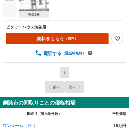
画像
2
枚
ピタットハウス渋谷店
資料をもらう
（無料）
電話する
（通話料無料）
1
前へ
次へ
釧路市の間取りごとの価格相場
間取り（該当物件数）
平均価格
ワンルーム
（
1
件）
15万円