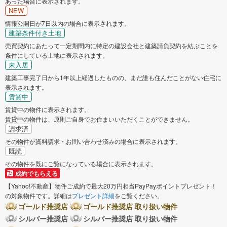
あった場合に表示されます。
NEW
情報公開日が7日以内の場合に表示されます。
建築条件付き土地
売買契約にあたって一定期間内に特定の建設会社と建築請負契約を結ぶことを
条件にしている土地に表示されます。
未入居
建築工事完了日から1年以上経過したものの、まだ誰も住んだことがない住宅に
表示されます。
賃貸中
賃貸中の物件に表示されます。
賃貸中の物件は、原則ご自身でお住まいいただくことができません。
請求済
その物件が資料請求・お問い合わせ済みの場合に表示されます。
既読
その物件を既にご覧になっている場合に表示されます。
成約でもらえる
【Yahoo!不動産】物件ご成約で最大20万円相当PayPayポイントプレゼント！
の対象物件です。詳細は
プレゼント詳細
をご覧ください。
ゴールド推奨店
ゴールド推奨店 取り扱い物件
シルバー推奨店
シルバー推奨店 取り扱い物件