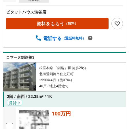
ピタットハウス渋谷店
資料をもらう
（無料）
電話する
（通話料無料）
ロマーヌ釧路第3
根室本線 「釧路」駅 徒歩28分
北海道釧路市住之江町
1990年4月（築37年）
40戸 / 地上4階建て
2階 / 南西 / 22.38m
/ 1K
2
賃貸中
100万円