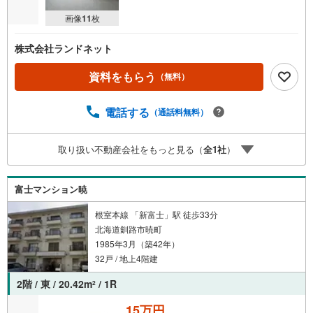
画像
11
枚
株式会社ランドネット
資料をもらう
（無料）
電話する
（通話料無料）
取り扱い不動産会社をもっと見る（
全
1
社
）
富士マンション暁
根室本線 「新富士」駅 徒歩33分
北海道釧路市暁町
1985年3月（築42年）
32戸 / 地上4階建
2階 / 東 / 20.42m
/ 1R
2
15万円