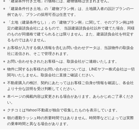
「建築条件付き土地」の価格には、建物価格は含まれません。
「建築条件付き土地」の「建物プラン例」は、土地購入者の設計プランの一
例であり、プランの採用可否は任意です。
「土地（建築条件なし）」の「建物プラン例」に関して、そのプラン例は特
定の建築請負会社によるもので、 当該建築請負会社以外で建てた場合、同様
のものが同価格で建てられるとは限りません。また、建築請負会社を特定す
るものではありません。
お客様が入力する個人情報を含むお問い合わせデータは、当該物件の取扱会
社に送信され、そこで管理されます。
お問い合わせをされたお客様へは、取扱会社がご連絡いたします。
物件に関するお客様のお問い合わせについては、LINEヤフー株式会社は一切
関与いたしません。取扱会社に直接ご確認ください。
不動産購入の検討、契約にあたってはお客様ご自身が情報を確認し、各会社
より十分な説明を受け判断してください。
本ページの掲載内容は変更される場合があります。あらかじめご了承くださ
い。
クチコミはYahoo!不動産が独自で収集したものを表示しています。
朝の通勤ラッシュ時の所要時間ではありません。時間帯などによっては実際
の乗車時間と異なる場合があります。