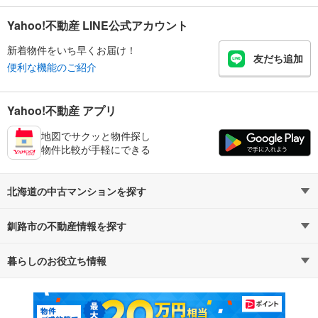
Yahoo!不動産 LINE公式アカウント
新着物件をいち早くお届け！
友だち追加
便利な機能のご紹介
Yahoo!不動産 アプリ
地図でサクッと物件探し
物件比較が手軽にできる
北海道の中古マンションを探す
釧路市の不動産情報を探す
路線・駅から探す
地域から探す
暮らしのお役立ち情報
不動産・住宅
賃貸住宅
通勤・通学時間から探す
地図から探す
マンションカタログ
教えて！住まいの先生
新築マンション
中古マンション