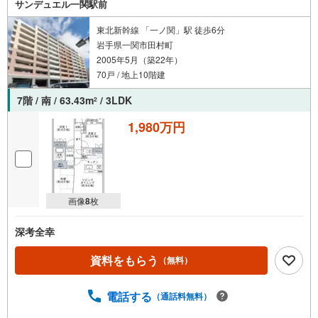
サンデュエル一関駅前
東北新幹線 「一ノ関」駅 徒歩6分
岩手県一関市田村町
2005年5月（築22年）
70戸 / 地上10階建
7階 / 南 / 63.43m
/ 3LDK
2
1,980万円
画像
8
枚
深考全幸
資料をもらう
（無料）
電話する
（通話料無料）