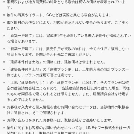
消費税および地方消費税の対象となる場合は税込み価格が表示されていま
す。
物件の写真やイラスト、CGなどは実際と異なる場合があります。
市区町村の合併などにより、地図が表示されない場合があります。ご了承く
ださい。
「新築一戸建て」には、完成後1年を経過している未入居物件が掲載されてい
る場合があります。
「新築一戸建て」には、販売住戸が複数の物件は、全ての住戸に該当しない
項目もあります。各問い合わせ先にご確認ください。
「建築条件付き土地」の価格には、建物価格は含まれません。
「建築条件付き土地」の「建物プラン例」は、土地購入者の設計プランの一
例であり、プランの採用可否は任意です。
「土地（建築条件なし）」の「建物プラン例」に関して、そのプラン例は特
定の建築請負会社によるもので、 当該建築請負会社以外で建てた場合、同様
のものが同価格で建てられるとは限りません。また、建築請負会社を特定す
るものではありません。
お客様が入力する個人情報を含むお問い合わせデータは、当該物件の取扱会
社に送信され、そこで管理されます。
お問い合わせをされたお客様へは、取扱会社がご連絡いたします。
物件に関するお客様のお問い合わせについては、LINEヤフー株式会社は一切
関与いたしません。取扱会社に直接ご確認ください。