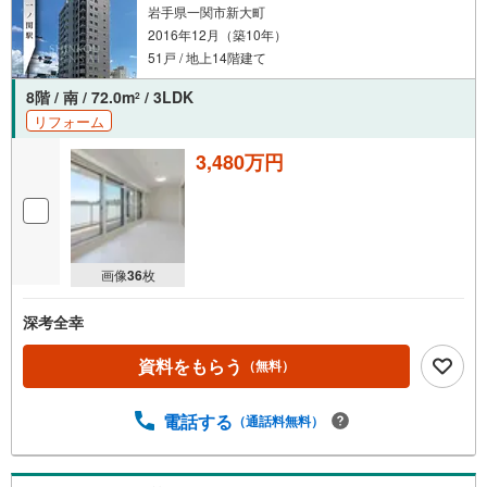
岩手県一関市新大町
2016年12月（築10年）
51戸 / 地上14階建て
8階 / 南 / 72.0m
/ 3LDK
2
リフォーム
3,480万円
画像
36
枚
深考全幸
資料をもらう
（無料）
電話する
（通話料無料）