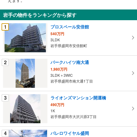
通
知
岩手の物件をランキングから探す
を
受
1
プロスペール安倍館
け
540万円
取
3LDK
る
岩手県盛岡市安倍館町
・
条
2
パークハイツ南大通
件
1,980万円
を
3LDK＋3WIC
マ
岩手県盛岡市南大通1丁目
イ
ペ
3
ライオンズマンション開運橋
ー
ジ
490万円
1K
に
岩手県盛岡市大沢川原3丁目
保
存
す
4
パレロワイヤル盛岡