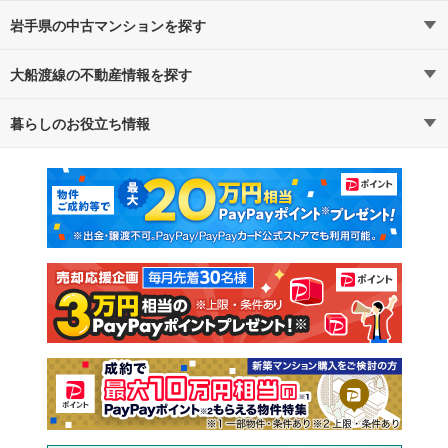
岩手県の中古マンションを探す
大船渡線の不動産情報を探す
路線・駅から探す
地域から探す
暮らしのお役立ち情報
不動産・住宅
賃貸住宅
通勤・通学時間から探す
地図から探す
マンションカタログ
教えて！住まいの先生
新築マンション
中古マンション
新築一戸建て
中古一戸建て
注文住宅
土地
売却査定