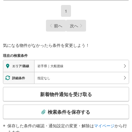
1
前へ
次へ
気になる物件がなかったら
条件を変更しよう！
現在の検索条件
岩手県｜大船渡線
エリア/路線
指定なし
詳細条件
こ
新着物件通知を受け取る
の
検
索
検索条件を保存する
条
件
保存した条件の確認・通知設定の変更・解除は
マイページ
から行
で
えます。