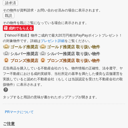
請求済
その物件が資料請求・お問い合わせ済みの場合に表示されます。
既読
その物件を既にご覧になっている場合に表示されます。
成約でもらえる
【Yahoo!不動産】物件ご成約で最大20万円相当PayPayポイントプレゼント！
の対象物件です。詳細は
プレゼント詳細
をご覧ください。
ゴールド推奨店
ゴールド推奨店 取り扱い物件
シルバー推奨店
シルバー推奨店 取り扱い物件
ブロンズ推奨店
ブロンズ推奨店 取り扱い物件
広告商品を購入している不動産会社のうち、物件情報の正確性、法令遵守、ヤ
フー不動産における成約実績等、当社所定の基準を満たした優良な店舗運営を
実践していると認めた不動産会社（もしくは当該認定を受けた不動産会社の取
扱物件）に表示されます。
タップすると用語の意味が書かれたポップアップが開きます。
PRマークについて
ご注意