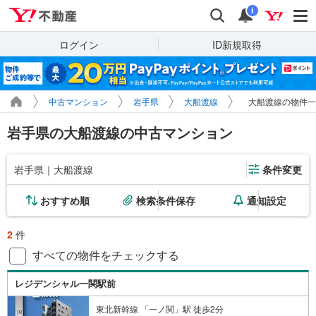
Yahoo!不動産
検索
通知
i
ログイン
ID新規取得
中古マンション
岩手県
大船渡線
大船渡線の物件一
岩手県の大船渡線の中古マンション
岩手県｜大船渡線
条件変更
おすすめ順
検索条件保存
通知設定
2
件
すべての物件をチェックする
レジデンシャル一関駅前
東北新幹線 「一ノ関」駅 徒歩2分