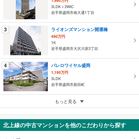
1,980万円
を
3LDK＋3WIC
マ
岩手県盛岡市南大通1丁目
イ
ペ
3
ライオンズマンション開運橋
ー
ジ
490万円
1K
に
岩手県盛岡市大沢川原3丁目
保
存
す
4
パレロワイヤル盛岡
る
1,190万円
3LDK
岩手県盛岡市新田町
5
マンション菜園
もっと見る
500万円
3DK
岩手県盛岡市開運橋通
北上線の中古マンションを他のこだわりから探す