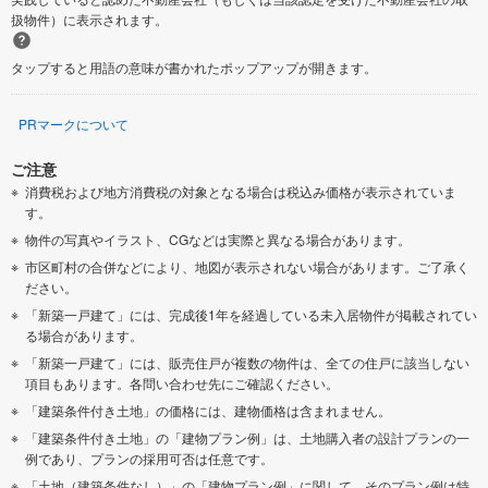
扱物件）に表示されます。
タップすると用語の意味が書かれたポップアップが開きます。
PRマークについて
ご注意
消費税および地方消費税の対象となる場合は税込み価格が表示されていま
す。
物件の写真やイラスト、CGなどは実際と異なる場合があります。
市区町村の合併などにより、地図が表示されない場合があります。ご了承く
ださい。
「新築一戸建て」には、完成後1年を経過している未入居物件が掲載されてい
る場合があります。
「新築一戸建て」には、販売住戸が複数の物件は、全ての住戸に該当しない
項目もあります。各問い合わせ先にご確認ください。
「建築条件付き土地」の価格には、建物価格は含まれません。
「建築条件付き土地」の「建物プラン例」は、土地購入者の設計プランの一
例であり、プランの採用可否は任意です。
「土地（建築条件なし）」の「建物プラン例」に関して、そのプラン例は特