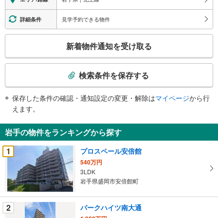
見学予約できる物件
詳細条件
こ
新着物件通知を受け取る
の
検
索
検索条件を保存する
条
件
保存した条件の確認・通知設定の変更・解除は
マイページ
から行
で
えます。
通
知
岩手の物件をランキングから探す
を
受
1
プロスペール安倍館
け
540万円
取
3LDK
る
岩手県盛岡市安倍館町
・
条
2
パークハイツ南大通
件