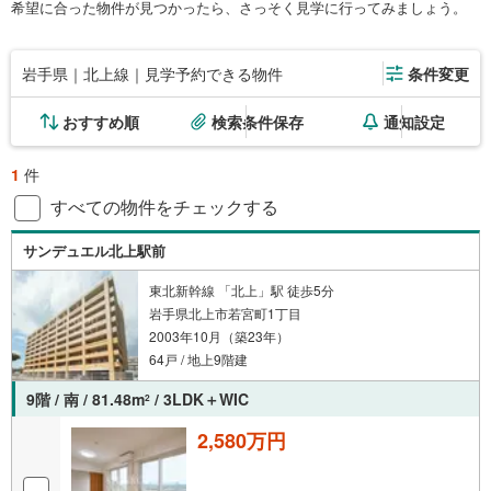
希望に合った物件が見つかったら、さっそく見学に行ってみましょう。
岩手県｜北上線｜見学予約できる物件
条件変更
おすすめ順
検索条件保存
通知設定
1
件
すべての物件をチェックする
サンデュエル北上駅前
東北新幹線 「北上」駅 徒歩5分
岩手県北上市若宮町1丁目
2003年10月（築23年）
64戸 / 地上9階建
9階 / 南 / 81.48m
/ 3LDK＋WIC
2
2,580万円