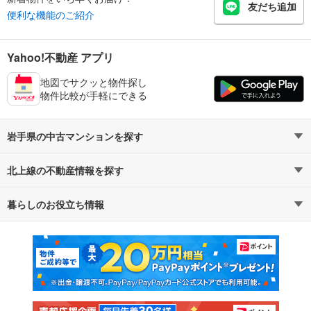
友だち追加
便利な機能のご紹介
Yahoo!不動産 アプリ
地図でサクッと物件探し
物件比較が手軽にできる
岩手県の中古マンションを探す
北上線の不動産情報を探す
路線・駅から探す
地域から探す
暮らしのお役立ち情報
不動産・住宅
賃貸住宅
通勤・通学時間から探す
地図から探す
マンションカタログ
教えて！住まいの先生
新築マンション
中古マンション
新築一戸建て
中古一戸建て