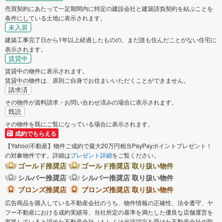
売買契約にあたって一定期間内に特定の建設会社と建築請負契約を結ぶことを
条件にしている土地に表示されます。
未入居
建築工事完了日から1年以上経過したものの、まだ誰も住んだことがない住宅に
表示されます。
賃貸中
賃貸中の物件に表示されます。
賃貸中の物件は、原則ご自身でお住まいいただくことができません。
請求済
その物件が資料請求・お問い合わせ済みの場合に表示されます。
既読
その物件を既にご覧になっている場合に表示されます。
成約でもらえる
【Yahoo!不動産】物件ご成約で最大20万円相当PayPayポイントプレゼント！
の対象物件です。詳細は
プレゼント詳細
をご覧ください。
ゴールド推奨店
ゴールド推奨店 取り扱い物件
シルバー推奨店
シルバー推奨店 取り扱い物件
ブロンズ推奨店
ブロンズ推奨店 取り扱い物件
広告商品を購入している不動産会社のうち、物件情報の正確性、法令遵守、ヤ
フー不動産における成約実績等、当社所定の基準を満たした優良な店舗運営を
実践していると認めた不動産会社（もしくは当該認定を受けた不動産会社の取