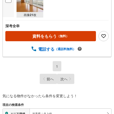
画像
21
枚
深考全幸
資料をもらう
（無料）
電話する
（通話料無料）
1
前へ
次へ
気になる物件がなかったら
条件を変更しよう！
現在の検索条件
岩手県｜北上線
エリア/路線