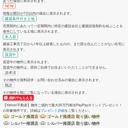
あった場合に表示されます。
NEW
情報公開日が7日以内の場合に表示されます。
建築条件付き土地
売買契約にあたって一定期間内に特定の建設会社と建築請負契約を結ぶことを
条件にしている土地に表示されます。
未入居
建築工事完了日から1年以上経過したものの、まだ誰も住んだことがない住宅に
表示されます。
賃貸中
賃貸中の物件に表示されます。
賃貸中の物件は、原則ご自身でお住まいいただくことができません。
請求済
その物件が資料請求・お問い合わせ済みの場合に表示されます。
既読
その物件を既にご覧になっている場合に表示されます。
成約でもらえる
【Yahoo!不動産】物件ご成約で最大20万円相当PayPayポイントプレゼント！
の対象物件です。詳細は
プレゼント詳細
をご覧ください。
ゴールド推奨店
ゴールド推奨店 取り扱い物件
シルバー推奨店
シルバー推奨店 取り扱い物件