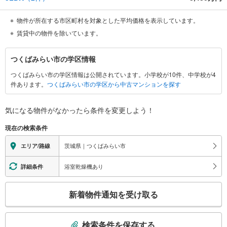
物件が所在する市区町村を対象とした平均価格を表示しています。
賃貸中の物件を除いています。
つ
つくばみらい市の学区情報
く
つくばみらい市の学区情報は公開されています。小学校が10件、中学校が4
ば
件あります。
つくばみらい市の学区から中古マンションを探す
み
ら
い
気になる物件がなかったら
条件を変更しよう！
市
現在の検索条件
に
関
茨城県｜つくばみらい市
エリア/路線
す
る
浴室乾燥機あり
詳細条件
情
こ
報
新着物件通知を受け取る
の
検
索
検索条件を保存する