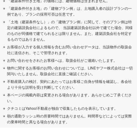
「建築条件付き土地」の価格には、建物価格は含まれません。
「建築条件付き土地」の「建物プラン例」は、土地購入者の設計プランの一
例であり、プランの採用可否は任意です。
「土地（建築条件なし）」の「建物プラン例」に関して、そのプラン例は特
定の建築請負会社によるもので、 当該建築請負会社以外で建てた場合、同様
のものが同価格で建てられるとは限りません。また、建築請負会社を特定す
るものではありません。
お客様が入力する個人情報を含むお問い合わせデータは、当該物件の取扱会
社に送信され、そこで管理されます。
お問い合わせをされたお客様へは、取扱会社がご連絡いたします。
物件に関するお客様のお問い合わせについては、LINEヤフー株式会社は一切
関与いたしません。取扱会社に直接ご確認ください。
不動産購入の検討、契約にあたってはお客様ご自身が情報を確認し、各会社
より十分な説明を受け判断してください。
本ページの掲載内容は変更される場合があります。あらかじめご了承くださ
い。
クチコミはYahoo!不動産が独自で収集したものを表示しています。
朝の通勤ラッシュ時の所要時間ではありません。時間帯などによっては実際
の乗車時間と異なる場合があります。