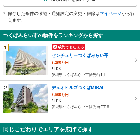
条
件
保存した条件の確認・通知設定の変更・解除は
マイページ
から行
で
えます。
通
知
つくばみらい市の物件をランキングから探す
を
受
1
成約でもらえる
け
センチュリーつくばみらい平
取
3,280万円
る
3LDK
・
茨城県つくばみらい市陽光台1丁目
条
件
2
デュオヒルズつくばMIRAI
を
3,580万円
マ
3LDK
イ
茨城県つくばみらい市陽光台2丁目
ペ
ー
ジ
同じこだわりでエリアを広げて探す
に