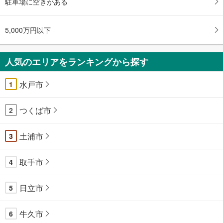
駐車場に空きがある
5,000万円以下
人気のエリアをランキングから探す
水戸市
1
つくば市
2
土浦市
3
取手市
4
日立市
5
牛久市
6