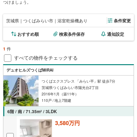
つけましょう。
茨城県｜つくばみらい市｜浴室乾燥機あり
条件変更
おすすめ順
検索条件保存
通知設定
1
件
すべての物件をチェックする
デュオヒルズつくばMIRAI
つくばエクスプレス 「みらい平」駅 徒歩7分
茨城県つくばみらい市陽光台2丁目
2016年1月（築11年）
110戸 / 地上7階建
6階 / 南 / 71.35m
/ 3LDK
2
3,580万円