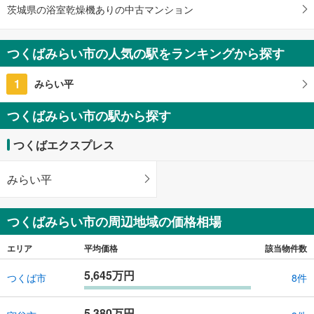
保
茨城県の浴室乾燥機ありの中古マンション
存
す
る
つくばみらい市の人気の駅をランキングから探す
1
みらい平
つくばみらい市の駅から探す
つくばエクスプレス
みらい平
つくばみらい市の周辺地域の価格相場
エリア
平均価格
該当物件数
5,645万円
つくば市
8件
5,380万円