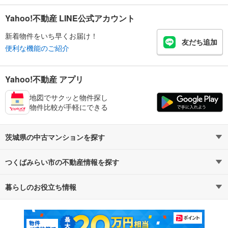
Yahoo!不動産 LINE公式アカウント
新着物件をいち早くお届け！
友だち追加
便利な機能のご紹介
Yahoo!不動産 アプリ
地図でサクッと物件探し
物件比較が手軽にできる
茨城県の中古マンションを探す
つくばみらい市の不動産情報を探す
路線・駅から探す
地域から探す
暮らしのお役立ち情報
不動産・住宅
賃貸住宅
通勤・通学時間から探す
地図から探す
マンションカタログ
教えて！住まいの先生
新築マンション
中古マンション