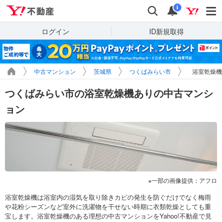
Yahoo!不動産
検索
通知
i
ログイン
ID新規取得
中古マンション
茨城県
つくばみらい市
浴室乾燥機
つくばみらい市の浴室乾燥機ありの中古マンシ
ョン
一部の画像提供：アフロ
浴室乾燥機は浴室内の湿気を取り除きカビの発生を防ぐだけでなく梅雨
や花粉シーズンなど室外に洗濯物を干せない時期に衣類乾燥としても重
宝します。浴室乾燥機のある理想の中古マンションをYahoo!不動産で見