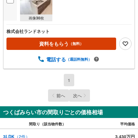
画像
30
枚
株式会社ランドネット
資料をもらう
（無料）
電話する
（通話料無料）
1
前へ
次へ
つくばみらい市の間取りごとの価格相場
間取り（該当物件数）
平均価格
3LDK
（
2
件）
3,430万円