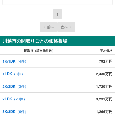
たいと言って頂けるよう、毎日掃除を頑張ります！
1
前へ
次へ
川越市の間取りごとの価格相場
間取り（該当物件数）
平均価格
1K/1DK
（
4
件）
792万円
1LDK
（
3
件）
2,430万円
2K/2DK
（
3
件）
1,720万円
2LDK
（
29
件）
3,231万円
3K/3DK
（
6
件）
1,266万円