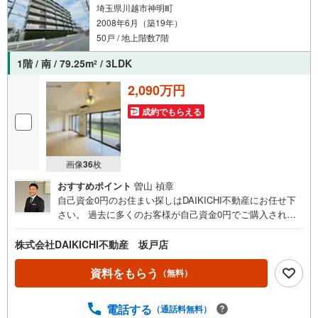
埼玉県川越市神明町
2008年6月（築19年）
50戸 / 地上階数7階
1階 / 南 / 79.25m
/ 3LDK
2
2,090万円
成約でもらえる
画像
36
枚
おすすめポイント
曽山 禎章
自己資金0円のお住まい探しはDAIKICHI不動産にお任せ下
さい。 過去に多くのお客様が自己資金0円でご購入されて
います。 金利の安いこんな時代。 フルローンも問題なしで
す。物件情報の多さが弊社の強みです。 お客様のご希望条
株式会社DAIKICHI不動産 坂戸店
件をお伺いし、夢を叶えられるように全力で物件探しを行
います。 より細かくご希望条件をお聞かせください。 DAI
資料をもらう
（無料）
KICHI不動産がお力になります。店内にはキッズスペース
がございます。 お子様が飽きないよう任天堂SwitchやiPad
電話する
（通話料無料）
を常備しています。お子様にもまたDAIKICHI不動産に行き