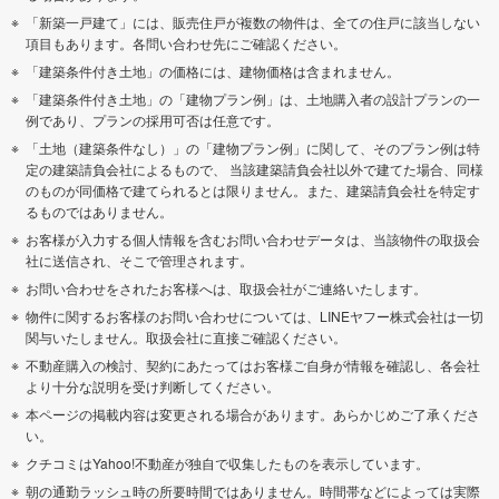
「新築一戸建て」には、販売住戸が複数の物件は、全ての住戸に該当しない
項目もあります。各問い合わせ先にご確認ください。
「建築条件付き土地」の価格には、建物価格は含まれません。
「建築条件付き土地」の「建物プラン例」は、土地購入者の設計プランの一
例であり、プランの採用可否は任意です。
「土地（建築条件なし）」の「建物プラン例」に関して、そのプラン例は特
定の建築請負会社によるもので、 当該建築請負会社以外で建てた場合、同様
のものが同価格で建てられるとは限りません。また、建築請負会社を特定す
るものではありません。
お客様が入力する個人情報を含むお問い合わせデータは、当該物件の取扱会
社に送信され、そこで管理されます。
お問い合わせをされたお客様へは、取扱会社がご連絡いたします。
物件に関するお客様のお問い合わせについては、LINEヤフー株式会社は一切
関与いたしません。取扱会社に直接ご確認ください。
不動産購入の検討、契約にあたってはお客様ご自身が情報を確認し、各会社
より十分な説明を受け判断してください。
本ページの掲載内容は変更される場合があります。あらかじめご了承くださ
い。
クチコミはYahoo!不動産が独自で収集したものを表示しています。
朝の通勤ラッシュ時の所要時間ではありません。時間帯などによっては実際