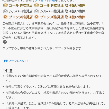
ゴールド推奨店
ゴールド推奨店 取り扱い物件
シルバー推奨店
シルバー推奨店 取り扱い物件
ブロンズ推奨店
ブロンズ推奨店 取り扱い物件
広告商品を購入している不動産会社のうち、物件情報の正確性、法令遵守、ヤ
フー不動産における成約実績等、当社所定の基準を満たした優良な店舗運営を
実践していると認めた不動産会社（もしくは当該認定を受けた不動産会社の取
扱物件）に表示されます。
タップすると用語の意味が書かれたポップアップが開きます。
PRマークについて
ご注意
消費税および地方消費税の対象となる場合は税込み価格が表示されていま
す。
物件の写真やイラスト、CGなどは実際と異なる場合があります。
市区町村の合併などにより、地図が表示されない場合があります。ご了承く
ださい。
「新築一戸建て」には、完成後1年を経過している未入居物件が掲載されてい
る場合があります。