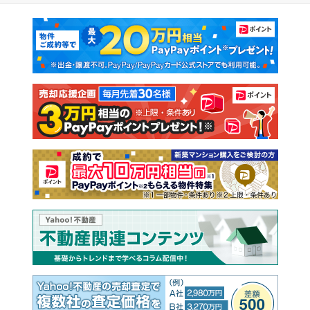
マンションカタログ
教えて！住まいの先生
新築マンション
中古マンション
新築一戸建て
中古一戸建て
注文住宅
土地
売却査定