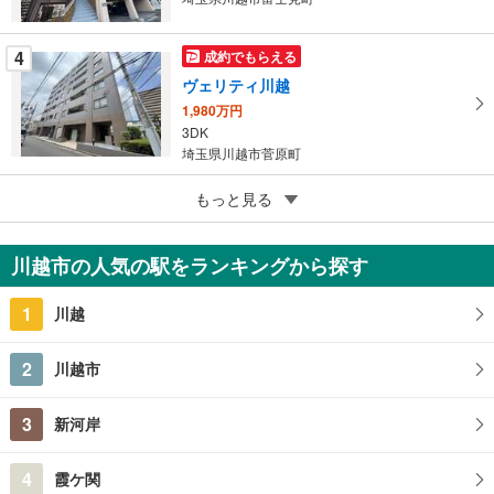
存
す
る
4
成約でもらえる
ヴェリティ川越
1,980万円
3DK
埼玉県川越市菅原町
5
南台コータース
もっと見る
490万円
3DK
川越市の人気の駅をランキングから探す
埼玉県川越市南台2丁目
1
川越
2
川越市
3
新河岸
4
霞ケ関