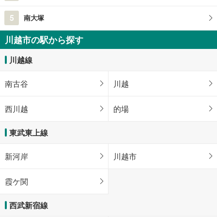
5
南大塚
川越市の駅から探す
川越線
南古谷
川越
西川越
的場
東武東上線
新河岸
川越市
霞ケ関
西武新宿線