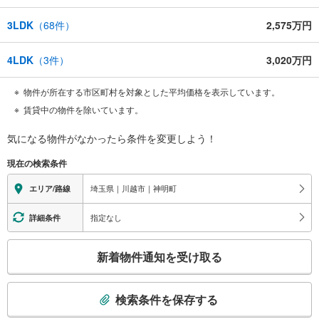
3LDK
（
68
件）
2,575万円
4LDK
（
3
件）
3,020万円
物件が所在する市区町村を対象とした平均価格を表示しています。
賃貸中の物件を除いています。
気になる物件がなかったら
条件を変更しよう！
現在の検索条件
埼玉県｜川越市｜神明町
エリア/路線
指定なし
詳細条件
こ
新着物件通知を受け取る
の
検
索
検索条件を保存する
条