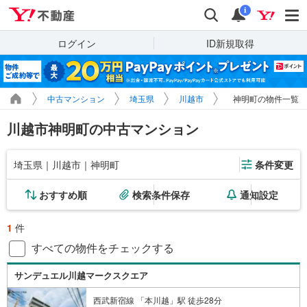
Yahoo!不動産
検索
通知
i
ログイン
ID新規取得
中古マンション
埼玉県
川越市
神明町の物件一覧
川越市神明町の中古マンション
埼玉県｜川越市｜神明町
条件変更
おすすめ順
検索条件保存
通知設定
1
件
すべての物件をチェックする
サンデュエル川越マークスクエア
西武新宿線 「本川越」駅 徒歩28分