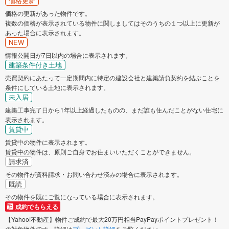
価格更新
価格の更新があった物件です。
複数の価格が表示されている物件に関しましてはそのうちの１つ以上に更新が
あった場合に表示されます。
NEW
情報公開日が7日以内の場合に表示されます。
建築条件付き土地
売買契約にあたって一定期間内に特定の建設会社と建築請負契約を結ぶことを
条件にしている土地に表示されます。
未入居
建築工事完了日から1年以上経過したものの、まだ誰も住んだことがない住宅に
表示されます。
賃貸中
賃貸中の物件に表示されます。
賃貸中の物件は、原則ご自身でお住まいいただくことができません。
請求済
その物件が資料請求・お問い合わせ済みの場合に表示されます。
既読
その物件を既にご覧になっている場合に表示されます。
成約でもらえる
【Yahoo!不動産】物件ご成約で最大20万円相当PayPayポイントプレゼント！
の対象物件です。詳細は
プレゼント詳細
をご覧ください。