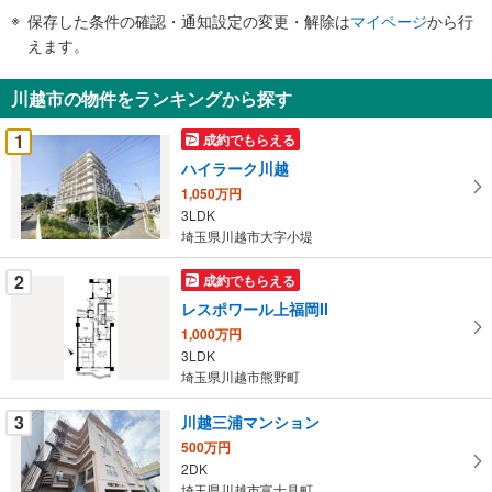
件
保存した条件の確認・通知設定の変更・解除は
マイページ
から行
で
えます。
通
知
川越市の物件をランキングから探す
を
受
1
成約でもらえる
け
ハイラーク川越
取
1,050万円
る
3LDK
・
埼玉県川越市大字小堤
条
件
2
成約でもらえる
を
レスポワール上福岡II
マ
1,000万円
イ
3LDK
ペ
埼玉県川越市熊野町
ー
ジ
3
川越三浦マンション
に
500万円
保
2DK
埼玉県川越市富士見町