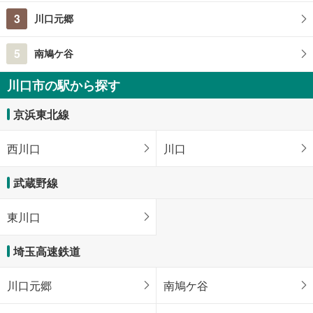
3
川口元郷
5
南鳩ケ谷
川口市の駅から探す
京浜東北線
西川口
川口
武蔵野線
東川口
埼玉高速鉄道
川口元郷
南鳩ケ谷