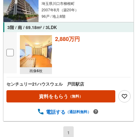
埼玉県川口市柳根町
2007年8月（築20年）
96戸 / 地上8階
3階 / 南 / 69.18m
/ 3LDK
2
2,880万円
画像
6
枚
センチュリー21ハウスウェル 戸田駅店
資料をもらう
（無料）
電話する
（通話料無料）
1