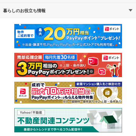
暮らしのお役立ち情報
不動産・住宅
賃貸住宅
通勤・通学時間から探す
地図から探す
マンションカタログ
教えて！住まいの先生
新築マンション
中古マンション
新築一戸建て
中古一戸建て
注文住宅
土地
売却査定