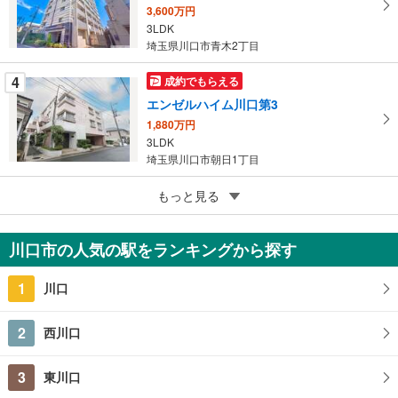
保
3,600万円
存
3LDK
す
埼玉県川口市青木2丁目
る
4
成約でもらえる
エンゼルハイム川口第3
1,880万円
3LDK
埼玉県川口市朝日1丁目
4
グレイス川口
もっと見る
900万円
1ワンルーム
川口市の人気の駅をランキングから探す
埼玉県川口市川口1丁目
1
川口
2
西川口
3
東川口