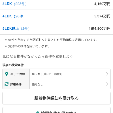
3LDK
（
223
件）
4,160万円
4LDK
（
28
件）
5,374万円
5LDK以上
（
2
件）
1億4,800万円
物件が所在する市区町村を対象とした平均価格を表示しています。
賃貸中の物件を除いています。
気になる物件がなかったら
条件を変更しよう！
現在の検索条件
埼玉県｜川口市｜柳根町
エリア/路線
指定なし
詳細条件
こ
新着物件通知を受け取る
の
検
索