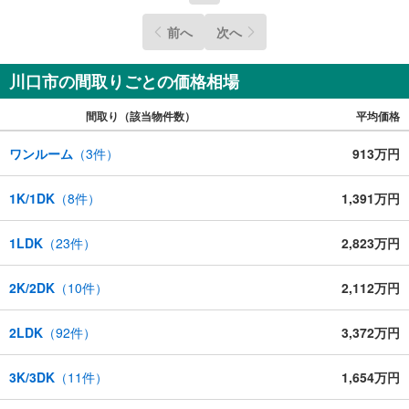
前へ
次へ
川口市の間取りごとの価格相場
間取り（該当物件数）
平均価格
ワンルーム
（
3
件）
913万円
1K/1DK
（
8
件）
1,391万円
1LDK
（
23
件）
2,823万円
2K/2DK
（
10
件）
2,112万円
2LDK
（
92
件）
3,372万円
3K/3DK
（
11
件）
1,654万円