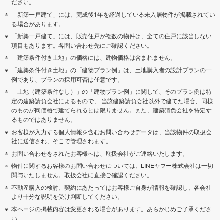
ださい。
「新築一戸建て」には、完成後1年を経過している未入居物件が掲載されてい
る場合があります。
「新築一戸建て」には、販売住戸が複数の物件は、全ての住戸に該当しない
項目もあります。各問い合わせ先にご確認ください。
「建築条件付き土地」の価格には、建物価格は含まれません。
「建築条件付き土地」の「建物プラン例」は、土地購入者の設計プランの一
例であり、プランの採用可否は任意です。
「土地（建築条件なし）」の「建物プラン例」に関して、そのプラン例は特
定の建築請負会社によるもので、 当該建築請負会社以外で建てた場合、同様
のものが同価格で建てられるとは限りません。また、建築請負会社を特定す
るものではありません。
お客様が入力する個人情報を含むお問い合わせデータは、当該物件の取扱会
社に送信され、そこで管理されます。
お問い合わせをされたお客様へは、取扱会社がご連絡いたします。
物件に関するお客様のお問い合わせについては、LINEヤフー株式会社は一切
関与いたしません。取扱会社に直接ご確認ください。
不動産購入の検討、契約にあたってはお客様ご自身が情報を確認し、各会社
より十分な説明を受け判断してください。
本ページの掲載内容は変更される場合があります。あらかじめご了承くださ
い。