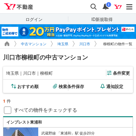
Yahoo!不動産
検索
通知
i
ログイン
ID新規取得
中古マンション
埼玉県
川口市
柳根町の物件一覧
川口市柳根町の中古マンション
埼玉県｜川口市｜柳根町
条件変更
おすすめ順
検索条件保存
通知設定
1
件
すべての物件をチェックする
インプレスト東浦和
武蔵野線 「東浦和」駅 徒歩20分