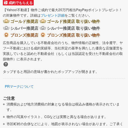
成約でもらえる
【Yahoo!不動産】物件ご成約で最大20万円相当PayPayポイントプレゼント！
の対象物件です。詳細は
プレゼント詳細
をご覧ください。
ゴールド推奨店
ゴールド推奨店 取り扱い物件
シルバー推奨店
シルバー推奨店 取り扱い物件
ブロンズ推奨店
ブロンズ推奨店 取り扱い物件
広告商品を購入している不動産会社のうち、物件情報の正確性、法令遵守、ヤ
フー不動産における成約実績等、当社所定の基準を満たした優良な店舗運営を
実践していると認めた不動産会社（もしくは当該認定を受けた不動産会社の取
扱物件）に表示されます。
タップすると用語の意味が書かれたポップアップが開きます。
PRマークについて
ご注意
消費税および地方消費税の対象となる場合は税込み価格が表示されていま
す。
物件の写真やイラスト、CGなどは実際と異なる場合があります。
市区町村の合併などにより、地図が表示されない場合があります。ご了承く