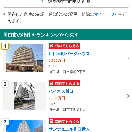
検索条件を保存する
条
件
保存した条件の確認・通知設定の変更・解除は
マイページ
から行
で
えます。
通
知
川口市の物件をランキングから探す
を
受
1
成約でもらえる
け
川口幸町パークハウス
取
5,450万円
る
4LDK
・
埼玉県川口市幸町2丁目
条
件
2
成約でもらえる
を
ハイネス川口
マ
2,980万円
イ
3DK
ペ
埼玉県川口市本町3丁目
ー
ジ
3
成約でもらえる
に
サンデュエル川口青木