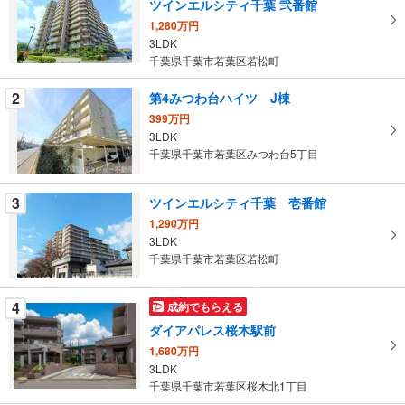
ツインエルシティ千葉 弐番館
取
1,280万円
る
3LDK
・
千葉県千葉市若葉区若松町
条
件
2
第4みつわ台ハイツ J棟
を
399万円
マ
3LDK
イ
千葉県千葉市若葉区みつわ台5丁目
ペ
ー
3
ツインエルシティ千葉 壱番館
ジ
1,290万円
に
3LDK
保
千葉県千葉市若葉区若松町
存
す
4
成約でもらえる
る
ダイアパレス桜木駅前
1,680万円
3LDK
千葉県千葉市若葉区桜木北1丁目