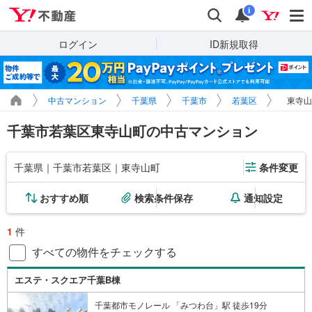
Yahoo!不動産
検索
通知
i
ログイン
ID新規取得
中古マンション
千葉県
千葉市
若葉区
東寺山
千葉市若葉区東寺山町の中古マンション
千葉県｜千葉市若葉区｜東寺山町
条件変更
おすすめ順
検索条件保存
通知設定
1
件
すべての物件をチェックする
エステ・スクエア千葉B棟
千葉都市モノレール 「みつわ台」駅 徒歩19分