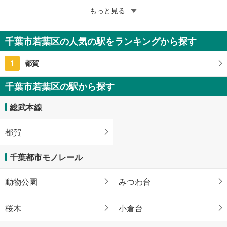
5
もっと見る
成約でもらえる
ネオハイツ都賀
1,890万円
千葉市若葉区の人気の駅をランキングから探す
3LDK
千葉県千葉市若葉区桜木北2丁目
1
都賀
千葉市若葉区の駅から探す
総武本線
都賀
千葉都市モノレール
動物公園
みつわ台
桜木
小倉台