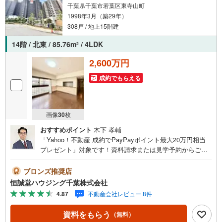
千葉県千葉市若葉区東寺山町
1998年3月（築29年）
308戸 / 地上15階建
14階 / 北東 / 85.76m
/ 4LDK
2
2,600万円
成約でもらえる
画像
30
枚
おすすめポイント
木下 孝輔
「Yahoo！不動産 成約でPayPayポイント最大20万円相当
プレゼント」対象です！資料請求または見学予約からご成
約でポイントGET！詳細はキャンペーンページをご確認く
ださい。【営業時間 9:00-18:30】定休日:火曜日、水曜日上
ブロンズ推奨店
記時間はお電話が繋がりやすくなっております。ぜひお気
恒誠堂ハウジング千葉株式会社
軽にご連絡下さい！現地を見学される場合は「室内・現地
4.87
不動産会社レビュー 8件
を見学する（無料）」ボタンよりご希望の日時をご記入い
ただけますとスムーズにご案内が可能です。恒誠堂ハウジ
資料をもらう
（無料）
ング千葉では、お客様一人ひとりのライフスタイルや将来