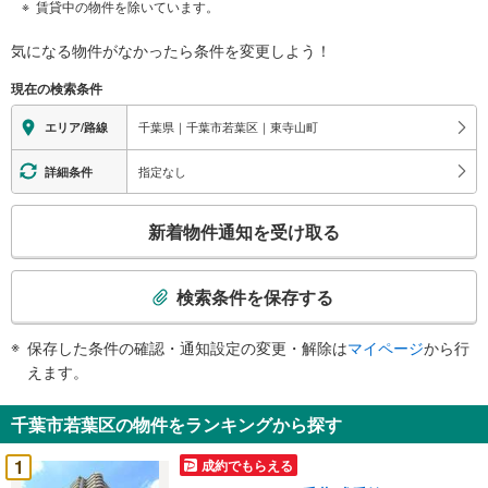
賃貸中の物件を除いています。
気になる物件がなかったら
条件を変更しよう！
現在の検索条件
千葉県｜千葉市若葉区｜東寺山町
エリア/路線
指定なし
詳細条件
こ
新着物件通知を受け取る
の
検
索
検索条件を保存する
条
件
保存した条件の確認・通知設定の変更・解除は
マイページ
から行
で
えます。
通
知
千葉市若葉区の物件をランキングから探す
を
受
1
成約でもらえる
け