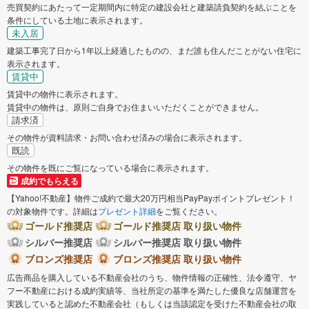
売買契約にあたって一定期間内に特定の建設会社と建築請負契約を結ぶことを
条件にしている土地に表示されます。
未入居
建築工事完了日から1年以上経過したものの、まだ誰も住んだことがない住宅に
表示されます。
賃貸中
賃貸中の物件に表示されます。
賃貸中の物件は、原則ご自身でお住まいいただくことができません。
請求済
その物件が資料請求・お問い合わせ済みの場合に表示されます。
既読
その物件を既にご覧になっている場合に表示されます。
成約でもらえる
【Yahoo!不動産】物件ご成約で最大20万円相当PayPayポイントプレゼント！
の対象物件です。詳細は
プレゼント詳細
をご覧ください。
ゴールド推奨店
ゴールド推奨店 取り扱い物件
シルバー推奨店
シルバー推奨店 取り扱い物件
ブロンズ推奨店
ブロンズ推奨店 取り扱い物件
広告商品を購入している不動産会社のうち、物件情報の正確性、法令遵守、ヤ
フー不動産における成約実績等、当社所定の基準を満たした優良な店舗運営を
実践していると認めた不動産会社（もしくは当該認定を受けた不動産会社の取