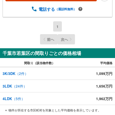
設計に寄り添った住まい探しを大切にしています。「立
地・環境・価格・広さ」など、どの条件を重視する方にも
電話する
（通話料無料）
安心してご検討いただけるよう、最新の市場情報をもとに
丁寧にご提案いたします。気になる物件がございました
ら、周辺環境や資金計画、住宅ローンのご相談なども含め
1
てトータルサポートいたします。どのようなご相談でもお
気軽にお申し付けください。実際に現地をご覧いただくこ
前へ
次へ
とで、暮らしのイメージをより具体的に感じていただけま
す。
千葉市若葉区の間取りごとの価格相場
間取り（該当物件数）
平均価格
3K/3DK
（
2
件）
1,099万円
3LDK
（
24
件）
1,656万円
4LDK
（
5
件）
1,962万円
物件が所在する市区町村を対象とした平均価格を表示しています。