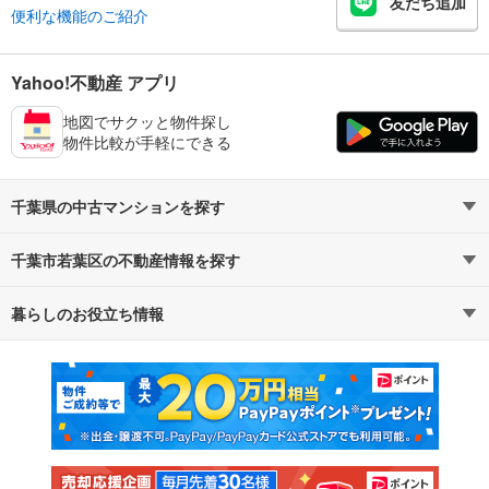
友だち追加
便利な機能のご紹介
Yahoo!不動産 アプリ
地図でサクッと物件探し
物件比較が手軽にできる
千葉県の中古マンションを探す
千葉市若葉区の不動産情報を探す
路線・駅から探す
地域から探す
暮らしのお役立ち情報
不動産・住宅
賃貸住宅
通勤・通学時間から探す
地図から探す
マンションカタログ
教えて！住まいの先生
新築マンション
中古マンション
新築一戸建て
中古一戸建て
注文住宅
土地