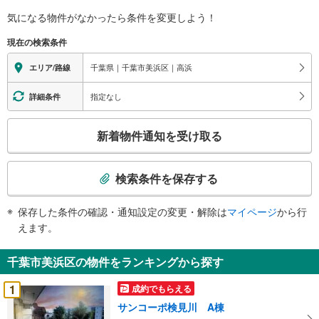
気になる物件がなかったら
条件を変更しよう！
現在の検索条件
千葉県｜千葉市美浜区｜高浜
エリア/路線
指定なし
詳細条件
こ
新着物件通知を受け取る
の
検
索
検索条件を保存する
条
件
保存した条件の確認・通知設定の変更・解除は
マイページ
から行
で
えます。
通
知
千葉市美浜区の物件をランキングから探す
を
受
1
成約でもらえる
け
サンコーポ検見川 A棟
取