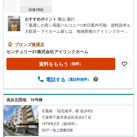
画像
10
枚
おすすめポイント
蔭山 義行
▽風通しの良い両面バルコニー□本日案内可能、資料請求も
大歓迎～マイホーム探しは、地域密着のアイリンクホーム
にお任せください！～〇食洗器 浴室乾燥機〇全居室収納〇
保育園徒歩〇海浜小学校徒歩1分〇高浜中学校徒歩6分□■□
ブロンズ推奨店
現地内覧ツアー開催中□■□（※事前に必ずお問い合わせくだ
センチュリー21株式会社アイリンクホーム
さいませ）《コース内容（所要時間）》（1）サクッと内覧
コース （30分～）（2）じっくり内覧コース （60
資料をもらう
（無料）
分～）（3）納得内覧コース （90分～）（4）まず
は住宅ローン相談から （30分～）【資料請求無料、お電
電話する
（通話料無料）
話でのお問い合わせ無料】お日にち:時間帯のご指定が可能
です！平日やお仕事前・後のご内覧もお待ちしております!!
ご希望の日程、お時間をお知らせください。ご連絡を心よ
りお待ちしております！
高浜北団地 16号棟
京葉線 「稲毛海岸」駅 徒歩9分
千葉県千葉市美浜区高浜4丁目
1979年2月（築48年）
30戸 / 地上階数5階