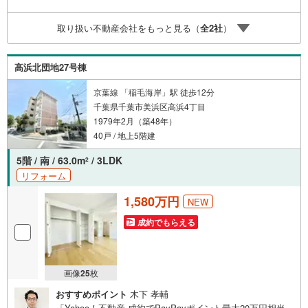
取り扱い不動産会社をもっと見る（
全
2
社
）
高浜北団地27号棟
京葉線 「稲毛海岸」駅 徒歩12分
千葉県千葉市美浜区高浜4丁目
1979年2月（築48年）
40戸 / 地上5階建
5階 / 南 / 63.0m
/ 3LDK
2
リフォーム
1,580万円
NEW
成約でもらえる
画像
25
枚
おすすめポイント
木下 孝輔
「Yahoo！不動産 成約でPayPayポイント最大20万円相当