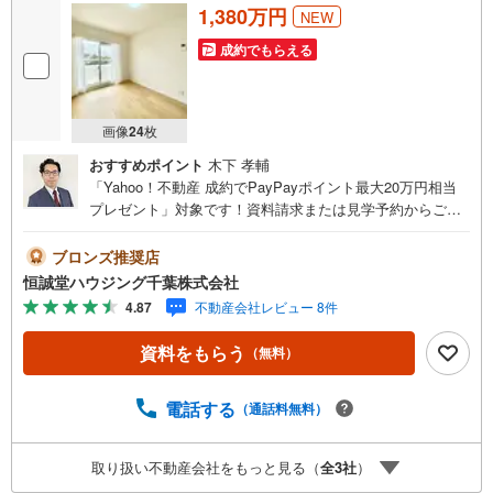
1,380万円
NEW
成約でもらえる
画像
24
枚
おすすめポイント
木下 孝輔
「Yahoo！不動産 成約でPayPayポイント最大20万円相当
プレゼント」対象です！資料請求または見学予約からご成
約でポイントGET！詳細はキャンペーンページをご確認く
ださい。【営業時間 9:00-18:30】定休日:火曜日、水曜日上
ブロンズ推奨店
記時間はお電話が繋がりやすくなっております。ぜひお気
恒誠堂ハウジング千葉株式会社
軽にご連絡下さい！現地を見学される場合は「室内・現地
4.87
不動産会社レビュー 8件
を見学する（無料）」ボタンよりご希望の日時をご記入い
ただけますとスムーズにご案内が可能です。恒誠堂ハウジ
資料をもらう
（無料）
ング千葉では、お客様一人ひとりのライフスタイルや将来
設計に寄り添った住まい探しを大切にしています。「立
地・環境・価格・広さ」など、どの条件を重視する方にも
電話する
（通話料無料）
安心してご検討いただけるよう、最新の市場情報をもとに
丁寧にご提案いたします。気になる物件がございました
取り扱い不動産会社をもっと見る（
全
3
社
）
ら、周辺環境や資金計画、住宅ローンのご相談なども含め