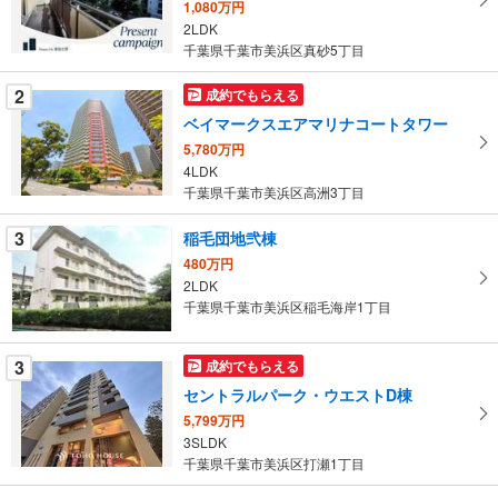
1,080万円
る
2LDK
・
千葉県千葉市美浜区真砂5丁目
条
件
2
成約でもらえる
を
ベイマークスエアマリナコートタワー
マ
5,780万円
イ
4LDK
ペ
千葉県千葉市美浜区高洲3丁目
ー
ジ
3
稲毛団地弐棟
に
480万円
保
2LDK
千葉県千葉市美浜区稲毛海岸1丁目
存
す
る
3
成約でもらえる
セントラルパーク・ウエストD棟
5,799万円
3SLDK
千葉県千葉市美浜区打瀬1丁目