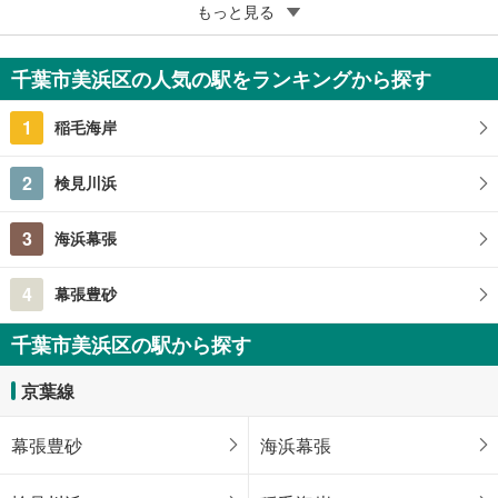
5
もっと見る
成約でもらえる
ウェリス検見川浜
3,180万円
千葉市美浜区の人気の駅をランキングから探す
3LDK
千葉県千葉市美浜区真砂2丁目
1
稲毛海岸
2
検見川浜
3
海浜幕張
4
幕張豊砂
千葉市美浜区の駅から探す
京葉線
幕張豊砂
海浜幕張