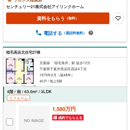
内覧ツアー開催中!!□■□（※事前に必ずお問い合わせくださ
センチュリー21株式会社アイリンクホーム
いませ）《コース内容（所要時間）》・サクッと内覧コー
ス （30分～）・じっくり内覧コース （60分～）・
資料をもらう
（無料）
納得内覧コース （90分～）・まずは住宅ローン相
談から （30分～）【資料請求無料、お電話でのお問い合
電話する
（通話料無料）
わせ無料】お日にち:時間帯のご指定が可能です!!平日やお
仕事前・後のご内覧もお待ちしております!!ご希望の日程、
お時間をお知らせください。ご連絡を心よりお待ちしてお
ります！
稲毛高浜北住宅27棟
京葉線 「稲毛海岸」駅 徒歩12分
千葉県千葉市美浜区高浜4丁目
1979年2月（築48年）
40戸 / 地上5階
4階 / 南 / 63.0m
/ 3LDK
2
リフォーム
1,580万円
成約でもらえる