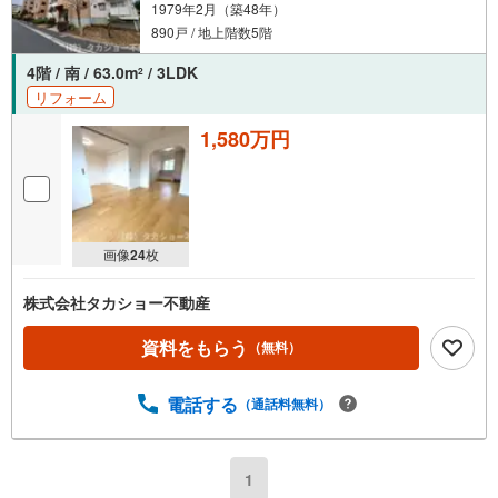
1979年2月（築48年）
890戸 / 地上階数5階
4階 / 南 / 63.0m
/ 3LDK
2
リフォーム
1,580万円
画像
24
枚
株式会社タカショー不動産
資料をもらう
（無料）
電話する
（通話料無料）
1