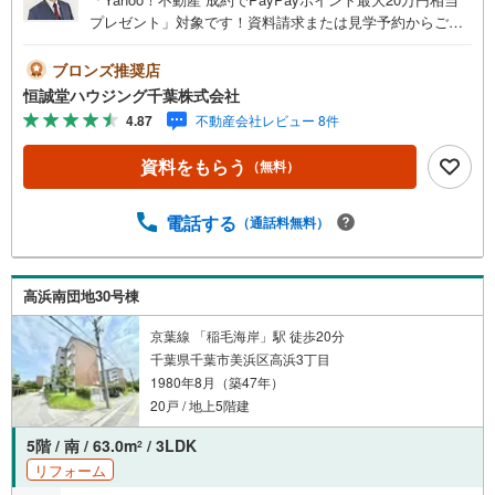
プレゼント」対象です！資料請求または見学予約からご成
約でポイントGET！詳細はキャンペーンページをご確認く
ださい。【営業時間 9:00-18:30】定休日:火曜日、水曜日上
ブロンズ推奨店
記時間はお電話が繋がりやすくなっております。ぜひお気
恒誠堂ハウジング千葉株式会社
軽にご連絡下さい！現地を見学される場合は「室内・現地
4.87
不動産会社レビュー 8件
を見学する（無料）」ボタンよりご希望の日時をご記入い
ただけますとスムーズにご案内が可能です。恒誠堂ハウジ
資料をもらう
（無料）
ング千葉では、お客様一人ひとりのライフスタイルや将来
設計に寄り添った住まい探しを大切にしています。「立
地・環境・価格・広さ」など、どの条件を重視する方にも
電話する
（通話料無料）
安心してご検討いただけるよう、最新の市場情報をもとに
丁寧にご提案いたします。気になる物件がございました
ら、周辺環境や資金計画、住宅ローンのご相談なども含め
高浜南団地30号棟
てトータルサポートいたします。どのようなご相談でもお
気軽にお申し付けください。実際に現地をご覧いただくこ
京葉線 「稲毛海岸」駅 徒歩20分
とで、暮らしのイメージをより具体的に感じていただけま
千葉県千葉市美浜区高浜3丁目
す。
1980年8月（築47年）
20戸 / 地上5階建
5階 / 南 / 63.0m
/ 3LDK
2
リフォーム