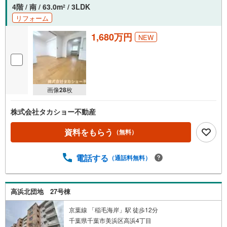
4階 / 南 / 63.0m
/ 3LDK
2
リフォーム
1,680万円
NEW
画像
28
枚
株式会社タカショー不動産
資料をもらう
（無料）
電話する
（通話料無料）
高浜北団地 27号棟
京葉線 「稲毛海岸」駅 徒歩12分
千葉県千葉市美浜区高浜4丁目