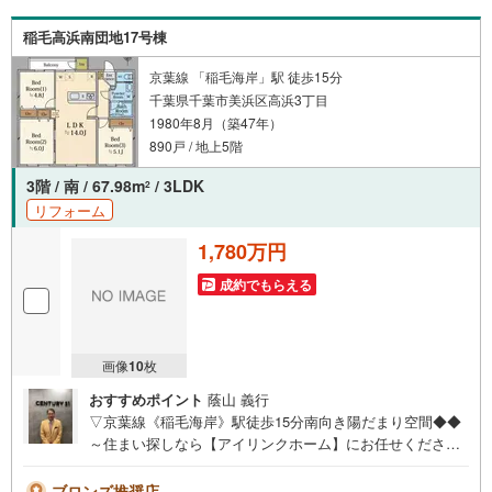
てトータルサポートいたします。どのようなご相談でもお
気軽にお申し付けください。実際に現地をご覧いただくこ
稲毛高浜南団地17号棟
とで、暮らしのイメージをより具体的に感じていただけま
す。
京葉線 「稲毛海岸」駅 徒歩15分
千葉県千葉市美浜区高浜3丁目
1980年8月（築47年）
890戸 / 地上5階
3階 / 南 / 67.98m
/ 3LDK
2
リフォーム
1,780万円
成約でもらえる
画像
10
枚
おすすめポイント
蔭山 義行
▽京葉線《稲毛海岸》駅徒歩15分南向き陽だまり空間◆◆
～住まい探しなら【アイリンクホーム】にお任せください
～資料請求のみ大歓迎！ご案内も即日ご対応可能オープン
対面キッチン全居室収納小学校700mイオン1400m□■□現地
ブロンズ推奨店