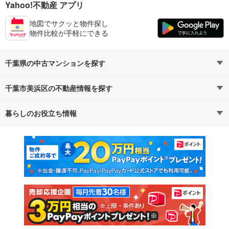
Yahoo!不動産 アプリ
地図でサクッと物件探し
物件比較が手軽にできる
千葉県の中古マンションを探す
千葉市美浜区の不動産情報を探す
路線・駅から探す
地域から探す
暮らしのお役立ち情報
不動産・住宅
賃貸住宅
通勤・通学時間から探す
地図から探す
マンションカタログ
教えて！住まいの先生
新築マンション
中古マンション
新築一戸建て
中古一戸建て
注文住宅
土地
売却査定