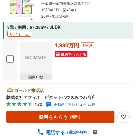
千葉県千葉市美浜区高浜4丁目
1979年2月（築48年）
20戸 / 地上5階建
3階 / 南西 / 67.28m
/ 3LDK
2
リフォーム
1,990万円
NEW
成約でもらえる
画像
10
枚
ゴールド推奨店
株式会社アフィオ ピタットハウスみつわ台店
4.72
不動産会社レビュー 36件
資料をもらう
（無料）
電話する
（通話料無料）