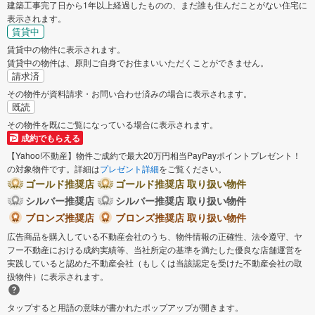
建築工事完了日から1年以上経過したものの、まだ誰も住んだことがない住宅に
表示されます。
賃貸中
賃貸中の物件に表示されます。
賃貸中の物件は、原則ご自身でお住まいいただくことができません。
請求済
その物件が資料請求・お問い合わせ済みの場合に表示されます。
既読
その物件を既にご覧になっている場合に表示されます。
成約でもらえる
【Yahoo!不動産】物件ご成約で最大20万円相当PayPayポイントプレゼント！
の対象物件です。詳細は
プレゼント詳細
をご覧ください。
ゴールド推奨店
ゴールド推奨店 取り扱い物件
シルバー推奨店
シルバー推奨店 取り扱い物件
ブロンズ推奨店
ブロンズ推奨店 取り扱い物件
広告商品を購入している不動産会社のうち、物件情報の正確性、法令遵守、ヤ
フー不動産における成約実績等、当社所定の基準を満たした優良な店舗運営を
実践していると認めた不動産会社（もしくは当該認定を受けた不動産会社の取
扱物件）に表示されます。
タップすると用語の意味が書かれたポップアップが開きます。