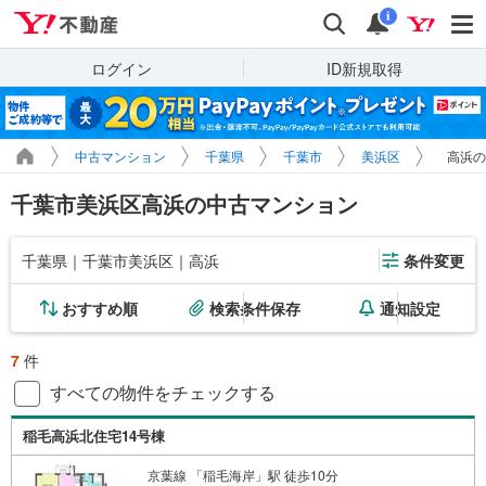
Yahoo!不動産
検索
通知
i
ログイン
ID新規取得
中古マンション
千葉県
千葉市
美浜区
高浜の
千葉市美浜区高浜の中古マンション
千葉県｜千葉市美浜区｜高浜
条件変更
おすすめ順
検索条件保存
通知設定
7
件
すべての物件をチェックする
稲毛高浜北住宅14号棟
京葉線 「稲毛海岸」駅 徒歩10分