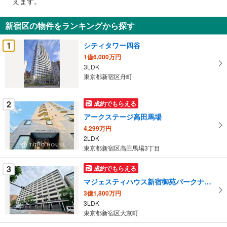
えます。
通
知
新宿区の物件をランキングから探す
を
受
1
シティタワー四谷
け
1億6,000万円
取
3LDK
る
東京都新宿区舟町
・
条
2
成約でもらえる
件
アークステージ高田馬場
を
4,299万円
マ
2LDK
イ
東京都新宿区高田馬場3丁目
ペ
ー
3
成約でもらえる
ジ
マジェスティハウス新宿御苑パークナード
に
3億1,800万円
保
3LDK
存
東京都新宿区大京町
す