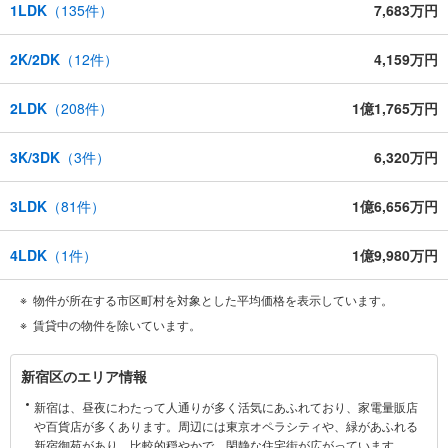
1LDK
（
135
件）
7,683万円
2K/2DK
（
12
件）
4,159万円
2LDK
（
208
件）
1億1,765万円
3K/3DK
（
3
件）
6,320万円
3LDK
（
81
件）
1億6,656万円
4LDK
（
1
件）
1億9,980万円
物件が所在する市区町村を対象とした平均価格を表示しています。
賃貸中の物件を除いています。
新
新宿区のエリア情報
宿
新宿は、昼夜にわたって人通りが多く活気にあふれており、家電量販店
区
や百貨店が多くあります。周辺には東京オペラシティや、緑があふれる
に
新宿御苑があり、比較的穏やかで、閑静な住宅街が広がっています。