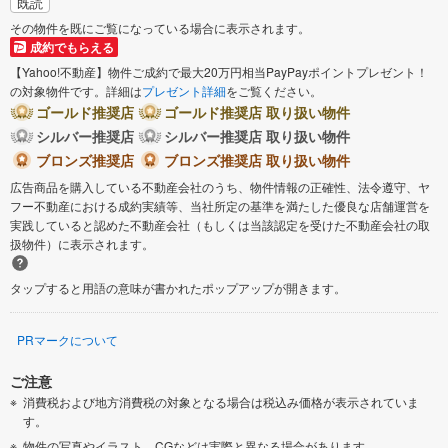
既読
その物件を既にご覧になっている場合に表示されます。
成約でもらえる
【Yahoo!不動産】物件ご成約で最大20万円相当PayPayポイントプレゼント！
の対象物件です。詳細は
プレゼント詳細
をご覧ください。
ゴールド推奨店
ゴールド推奨店 取り扱い物件
シルバー推奨店
シルバー推奨店 取り扱い物件
ブロンズ推奨店
ブロンズ推奨店 取り扱い物件
広告商品を購入している不動産会社のうち、物件情報の正確性、法令遵守、ヤ
フー不動産における成約実績等、当社所定の基準を満たした優良な店舗運営を
実践していると認めた不動産会社（もしくは当該認定を受けた不動産会社の取
扱物件）に表示されます。
タップすると用語の意味が書かれたポップアップが開きます。
PRマークについて
ご注意
消費税および地方消費税の対象となる場合は税込み価格が表示されていま
す。
物件の写真やイラスト、CGなどは実際と異なる場合があります。