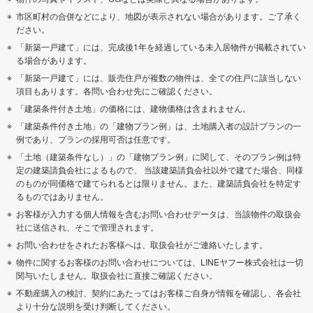
市区町村の合併などにより、地図が表示されない場合があります。ご了承く
ださい。
「新築一戸建て」には、完成後1年を経過している未入居物件が掲載されてい
る場合があります。
「新築一戸建て」には、販売住戸が複数の物件は、全ての住戸に該当しない
項目もあります。各問い合わせ先にご確認ください。
「建築条件付き土地」の価格には、建物価格は含まれません。
「建築条件付き土地」の「建物プラン例」は、土地購入者の設計プランの一
例であり、プランの採用可否は任意です。
「土地（建築条件なし）」の「建物プラン例」に関して、そのプラン例は特
定の建築請負会社によるもので、 当該建築請負会社以外で建てた場合、同様
のものが同価格で建てられるとは限りません。また、建築請負会社を特定す
るものではありません。
お客様が入力する個人情報を含むお問い合わせデータは、当該物件の取扱会
社に送信され、そこで管理されます。
お問い合わせをされたお客様へは、取扱会社がご連絡いたします。
物件に関するお客様のお問い合わせについては、LINEヤフー株式会社は一切
関与いたしません。取扱会社に直接ご確認ください。
不動産購入の検討、契約にあたってはお客様ご自身が情報を確認し、各会社
より十分な説明を受け判断してください。