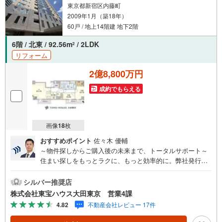
東京都新宿区内藤町
2009年1月（築18年）
60戸 / 地上14階建 地下2階
6階 / 北東 / 92.56m
/ 2LDK
2
リフォーム
2億8,800万円
成約でもらえる
画像
18
枚
おすすめポイント
佐々木 優輔
～物件探しからご購入後の未来まで、トータルサポート～
住まい探しをもっとラクに、もっと効率的に。弊社発行の
お客様専用「マイページ」なら、物件比較や内見予約、周
辺環境のチェックまでスマホで完結。よく行く場所へのル
シルバー推奨店
ートや所要時間がわかる「Door to Door機能」で、通勤・通
株式会社東宝ハウス大田東京 営業4課
学時間もスムーズに検索できます。東宝ハウス大田東京で
4.82
不動産会社レビュー 17件
は、物件のご紹介にとどまらず、独自の会員サービス「TO
HO HOUSE CLUB」や「未来カレンダー」を活用したライ