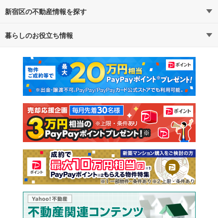
新宿区の不動産情報を探す
路線・駅から探す
地域から探す
暮らしのお役立ち情報
不動産・住宅
賃貸住宅
通勤・通学時間から探す
地図から探す
マンションカタログ
教えて！住まいの先生
新築マンション
中古マンション
新築一戸建て
中古一戸建て
注文住宅
土地
売却査定