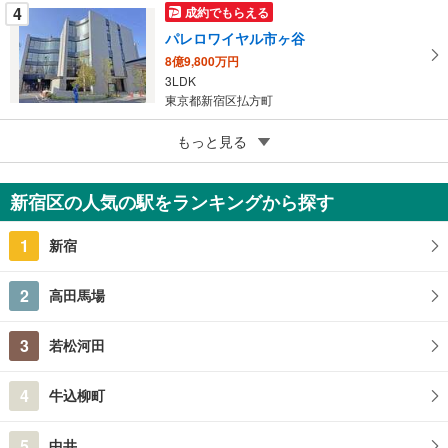
る
4
成約でもらえる
パレロワイヤル市ヶ谷
8億9,800万円
3LDK
東京都新宿区払方町
5
もっと見る
成約でもらえる
ライトコート四谷
1億800万円
新宿区の人気の駅をランキングから探す
2LDK
東京都新宿区若葉3丁目
1
新宿
2
高田馬場
3
若松河田
4
牛込柳町
5
中井