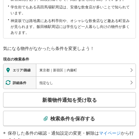
関
学生街でもある高田馬場駅周辺は、安価な飲食店が多いことで知られて
す
います。
る
神楽坂では路地裏にある料亭街や、オシャレな飲食店など趣ある町並み
情
が見られます。飯田橋駅周辺には学生など一人暮らし向けの物件が多く
報
あります。
気になる物件がなかったら
条件を変更しよう！
現在の検索条件
東京都｜新宿区｜内藤町
エリア/路線
指定なし
詳細条件
こ
新着物件通知を受け取る
の
検
索
検索条件を保存する
条
件
保存した条件の確認・通知設定の変更・解除は
マイページ
から行
で