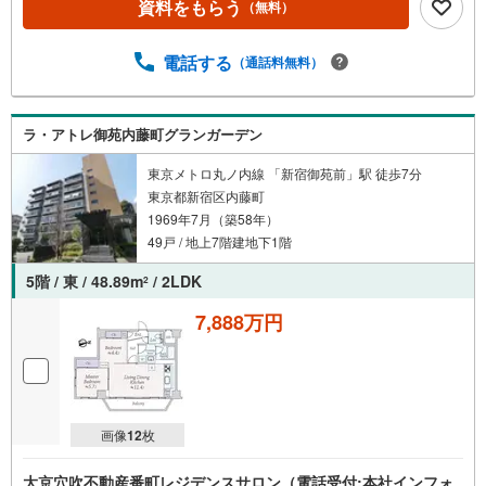
資料をもらう
（無料）
フプランニングを通じて、ご入居後もお客様の安心と豊か
な暮らしに寄り添い続けます。 各種ご相談も承っておりま
す。 住宅ローンのご相談 FPによるライフプランのシミュ
電話する
（通話料無料）
レーションお電話よりお問い合わせの際は「Yahoo！不動
産を見た」とお伝え下さい。【資料をもらう】【室内・現
地を見学する】ボタンよりご予約いただくとご見学がスム
ラ・アトレ御苑内藤町グランガーデン
ーズにご案内できます。お客様のお住まいへの「希望」を
形にするべく全力でお手伝いさせていただきます。お会い
東京メトロ丸ノ内線 「新宿御苑前」駅 徒歩7分
できる日を心待ちにしております。
東京都新宿区内藤町
1969年7月（築58年）
49戸 / 地上7階建地下1階
5階 / 東 / 48.89m
/ 2LDK
2
7,888万円
画像
12
枚
大京穴吹不動産番町レジデンスサロン（電話受付:本社インフォ