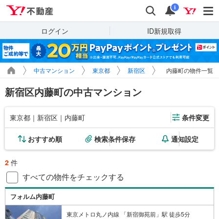
Yahoo!不動産
検索
通知
i
ログイン
ID新規取得
中古マンション
東京都
新宿区
内藤町の物件一覧
新宿区内藤町の中古マンション
東京都｜新宿区｜内藤町
条件変更
おすすめ順
検索条件保存
通知設定
2
件
すべての物件をチェックする
フォルム内藤町
東京メトロ丸ノ内線 「新宿御苑前」駅 徒歩5分