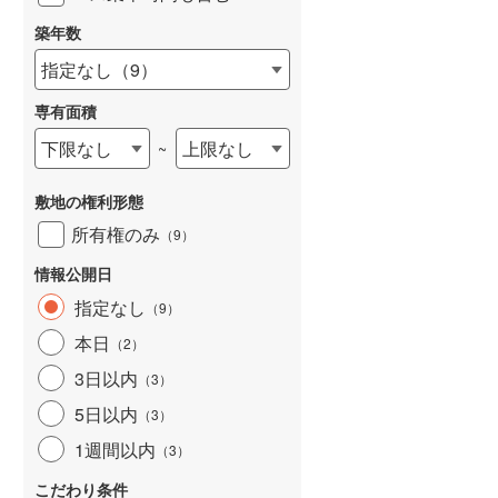
築年数
指定なし
（
9
）
専有面積
詳しく見る
下限なし
上限なし
~
敷地の権利形態
所有権のみ
（
9
）
情報公開日
指定なし
（
9
）
本日
（
2
）
3日以内
（
3
）
5日以内
（
3
）
1週間以内
（
3
）
こだわり条件