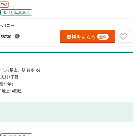
NEW
水回り写真あり
ンパニー
資料をもらう
-58730
無料
「志村坂上」駅 徒歩3分
志村1丁目
（築52年）
/ 地上14階建