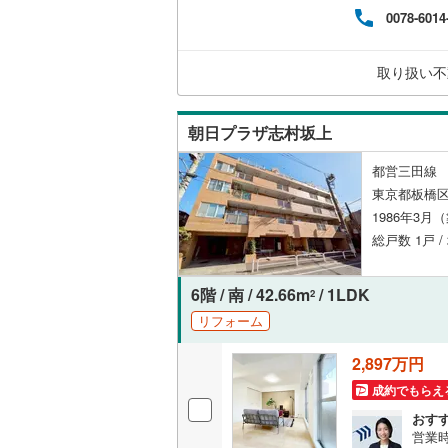
式会
神津島村
0078-6014
な新
京王相模
共用施設
から
八丈島八
日…
小田急多
コンシェ
取り扱い不
す。
ご相
東急大井
設備
朝日プラザ志村坂上
東急世田
床暖房
（
都営三田線 
京急空港
東京都板橋区
ゆりかも
1986年3月
間取り、居室
総戸数 1戸 /
多摩モノ
バリアフ
6階 / 南 / 42.66m
/ 1LDK
2
リフォーム
LD
2,897万円
リビング
（
0
）
成約でもらえ
おす
営業時
キッチン