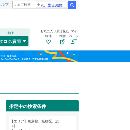
ヘルプ
衣川里佳 結婚発表
検索
お気に入り
最近見た
マイ
知る
物件
物件
ページ
高崎線
(
0
)
タログ/質問
総武本線
(
0
)
港区
赤塚新町
(
807
(
)
8
)
福島
渋谷区
板橋
(
28
(
491
)
)
山手線
(
0
)
栃木
群馬
山梨
板橋区
大谷口上町
(
474
(
)
2
)
横浜線
(
0
)
江東区
大山西町
自転車置き場
(
439
(
5
)
)
（
6
）
青梅線
(
0
)
葛飾区
加賀
バイク置き場
(
11
(
218
)
)
（
4
）
京浜東北線
(
0
)
指定中の検索条件
杉並区
小茂根
防犯カメラ
(
(
383
13
)
（
)
2
）
総武線
(
0
)
和歌山
目黒区
坂下
(
24
(
299
)
)
山形新幹線
(
0
)
エリア
東京都、板橋区、志
村
志村
(
9
)
東海道新幹線
(
0
)