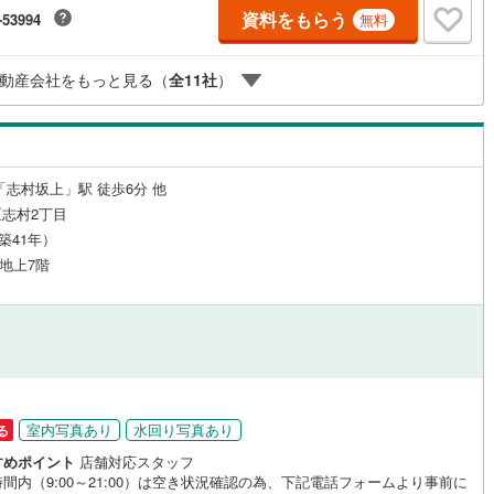
社による全部委託管理。お部屋は10階南西向き角部屋、陽当たり眺望良好
資料をもらう
(
0
)
三宅島三宅村
(
0
)
-53994
無料
規内装リノベ物件。■今すぐ見たい！■ローンが心配■買う方が得なの？■分
原線
(
0
)
京王井の頭線
(
0
)
ない事、何でもご相談下さい。■随時！内覧可能です！■平日・土日・祝祭
丈町
(
0
)
青ヶ島村
(
0
)
日程・時間はいつでも調整可能。ご指定の場所にお車でお迎えに上がりま
摩線
(
0
)
東急東横線
(
0
)
ルジュサービス
（
0
）
キッズルーム
（
0
）
動産会社をもっと見る（
全
11
社
）
■不動産購入のご相談も随時開催中！■ ○住宅ローンのご相談 ○買換えの
談 ○ご自宅査定のご相談 ○弊社買取も行っております！
町線
(
0
)
東急田園都市線
(
0
)
谷線
(
0
)
東急目黒線
(
0
)
2
）
オール電化
（
0
）
「志村坂上」駅 徒歩6分 他
線
(
0
)
都電荒川線
(
0
)
志村2丁目
め
(
0
)
都営日暮里・舎人ライナー
(
0
)
（築41年）
全体
 地上7階
レール
(
0
)
埼玉高速鉄道
(
0
)
リー住宅
（
2
）
ダイニング15畳以上
室内写真あり
水回り写真あり
る
すめポイント
店舗対応スタッフ
間内（9:00～21:00）は空き状況確認の為、下記電話フォームより事前に