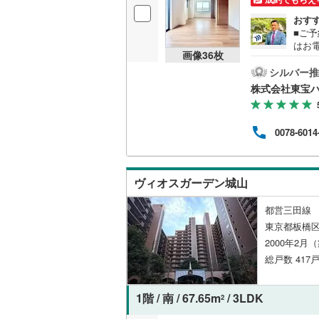
おす
■ご予
はお
画像
36
枚
する
希望
シルバー推
求希
株式会社東宝
王子
のご
購入
0078-6014
す。
ト」
繰り
自宅
ヴィオスガーデン城山
いま
都営三田線 
東京都板橋区
2000年2月
総戸数 417
1階 / 南 / 67.65m
/ 3LDK
2