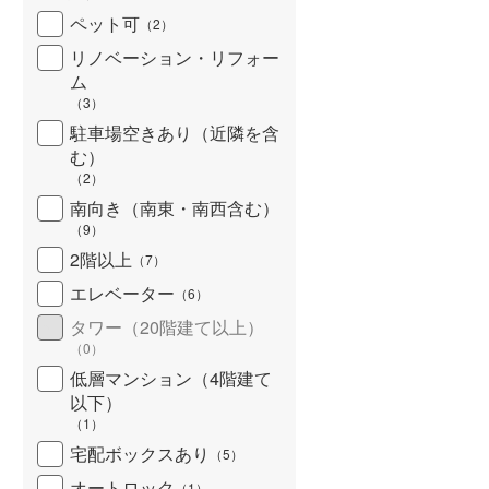
ペット可
（
2
）
リノベーション・リフォー
ム
（
3
）
駐車場空きあり（近隣を含
む）
（
2
）
南向き（南東・南西含む）
（
9
）
2階以上
（
7
）
エレベーター
（
6
）
タワー（20階建て以上）
（
0
）
低層マンション（4階建て
以下）
（
1
）
宅配ボックスあり
（
5
）
オートロック
（
1
）