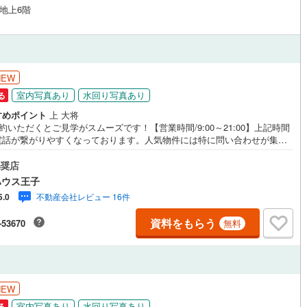
 地上6階
NEW
室内写真あり
水回り写真あり
る
すめポイント
上 大将
約いただくとご見学がスムーズです！【営業時間/9:00～21:00】上記時間
電話が繋がりやすくなっております。人気物件には特に問い合わせが集中
ため、お早めにお電話ください！下記のお申込み方法も可能です！ご見学
のお客様:右上の「室内・現地を見学する」をクリックして下さい。資料請
奨店
望のお客様:右上の「資料をもらう」をクリックして下さい。【東宝ハウス
ハウス王子
のポイント】（1）不動産のご提案から資金計画・ライフシミュレーション
不動産会社レビュー 16件
5.0
相談・無理のないライフプラン、提携による低金利住宅ローンのご提案、
前に知る「購入後の家族の生活」を「未来カレンダー」で見える化しま
資料をもらう
-53670
無料
（2）ご購入後から始まる「専属FPによるファイナンシャルライフサポー
・漠然としたキャッシュフローのグラフ化、効果的な生命保険の見直し、
上げ返済の効果的なタイミングなどご提案させて頂きます。■ご案内方法ご
へお迎え・最寄駅等でお待ち合わせ、弊社へのご来社など、ご相談くださ
せ。■お車の無料提携駐車場がございます。
NEW
室内写真あり
水回り写真あり
る