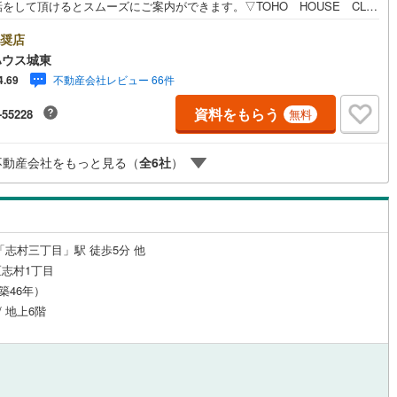
をして頂けるとスムーズにご案内ができます。▽TOHO HOUSE CLU
現時点の未来カレンダーの作成▽ご購入後もお客様の人生のパートナーとし
ッチン
（
1
）
対面キッチン
（
3
）
しの「安心」を守り続けます。【Yahoo！ 不動産キャンペーン対象店
奨店
店で物件を成約するとPayPayボーナスライトがもらえる「Yahoo！ 不動
ハウス城東
物件ご成約キャンペーン」の対象になります。「資料をもらう」「見学予約
不動産会社レビュー 66件
4.69
」ボタンからお問い合わせください。※必ずYahoo！ JAPAN IDでログイ
ください。※PayPayボーナスライトは出金と譲渡はできません。ご案
機あり
（
5
）
浴室に窓あり
（
0
）
資料をもらう
-55228
無料
詳細な資料のご請求はお気軽にどうぞ♪お電話でのお問い合わせも常時受け
ております！■頭金0円からのご購入可能です■（諸費用もOK）お気軽にお
合わせください。
庭
不動産会社をもっと見る（
全
6
社
）
ルコニー
（
1
）
専用庭
（
1
）
「志村三丁目」駅 徒歩5分 他
インクローゼット
志村1丁目
（築46年）
/ 地上6階
契約、入居関連など
能
（
5
）