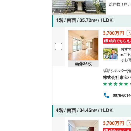
総戸数 1戸 /
1階 / 南西 / 35.72m
/ 1LDK
2
3,700万円
成約でもらえ
おす
■ご予
はお
画像
36
枚
する
希望
シルバー推
求希
株式会社東宝
王子
のご
購入
0078-6014
す。
ト」
繰り
4階 / 南西 / 34.45m
/ 1LDK
2
自宅
いま
3,700万円
成約でもらえ