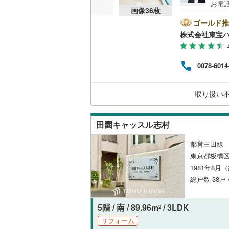
お電話
画像
36
枚
B▽
独立型キ
て暮ら
ゴールド推
舗】当
株式会社東宝
産 
浴室
をする
ンして
浴室乾燥
0078-6014
内・
付け
問い
バルコニー、
取り扱い
ルーフバ
田園キャッスル志村
収納
都営三田線 
ウォーク
東京都板橋区
（
2
）
1981年8月
総戸数 38戸 
販売、価格、
5階 / 南 / 89.96m
/ 3LDK
2
即入居可
リフォーム