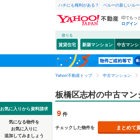
ハチにも権利がある？ ペルーの新しいルー
IDでもっ
ログイン
借りる
北海道
JR
北海道
東北本線
(
こだわり条件
リフォーム、
賃貸住宅
新築マンション
中古マンシ
湘南新宿
リノベー
東京23区
千代田区
相生町
(
8
東北
青森
(
0
)
（
3
）
新宿区
小豆沢
(
(
7
1
京葉線
(
0
)
関東
東京
Yahoo!不動産トップ
中古マンション
共用設備
豊島区
大原町
(
(
4
4
南武線
(
0
)
台東区
大谷口北
宅配ボッ
(
3
信越・北陸
新潟
板橋区志村の中古マン
横須賀線
(
荒川区
大山東町
トランク
(
1
五日市線
(
東海
愛知
お気に入りから資料請求
9
件
江戸川区
上板橋
駐車場空
(
1
常磐線（
気になる物件を
（
2
）
近畿
大阪
練馬区
幸町
(
5
(
)
3
まとめて
チェックした物件を
東北新幹
お気に入りに
追加してみましょう
管理・管理規
大田区
桜川
(
6
(
)
4
秋田新幹