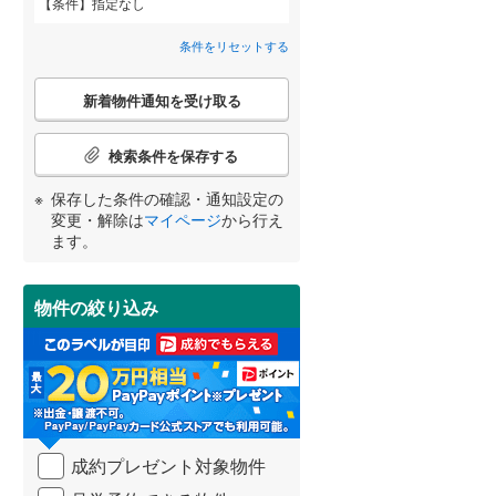
条件
指定なし
大門
(
2
)
条件をリセットする
武蔵野市
(
65
)
東京メトロ丸ノ内方南支線
(
0
)
徳丸
(
24
)
こ
府中市
(
91
)
東京メトロ千代田線
(
0
)
新着物件通知を受け取る
の
仲町
(
2
)
宮崎
鹿児島
沖縄
検
2階以上
（
7
）
町田市
(
81
)
東京メトロ南北線
(
0
)
索
検索条件を保存する
西台
(
2
)
条
日野市
(
39
)
都営三田線
(
9
)
件
保存した条件の確認・通知設定の
氷川町
(
8
)
最上階
（
2
）
で
変更・解除は
マイページ
から行え
国立市
(
23
)
通
する
る
条件をリセットする
条件をリセットする
条件をリセットする
条件をリセットする
条件をリセットする
条件をリセットする
ます。
双葉町
(
4
)
知
東大和市
(
16
)
を
京成押上線
(
0
)
前野町
(
27
)
受
武蔵村山市
制震構造
（
(
0
5
）
)
物件の絞り込み
け
東武伊勢崎線
(
0
)
南常盤台
(
11
)
取
羽村市
低層マンション（4階建て以
(
23
)
る
西武池袋線
(
0
)
大和町
(
11
)
下）
（
1
）
・
西多摩郡瑞穂町
(
0
)
条
西武国分寺線
(
0
)
件
西多摩郡奥多摩町
(
0
)
西武拝島線
(
0
)
を
成約プレゼント対象物件
マ
新島村
(
0
)
小学校まで1km以内
（
3
）
京王高尾線
(
0
)
イ