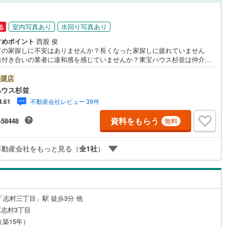
応
室内写真あり
水回り写真あり
る
ン内見(相談)可
（
6
）
IT重説可
（
6
）
すめポイント
西股 俊
ての家探しに不安はありませんか？長くなった家探しに疲れていません
ン対応とは？
お付き合いの業者に違和感を感じていませんか？東宝ハウス杉並は仲介業
す。仲介に特化したプロが何のしがらみもなく、お客様のが求める理想の
をお探しします。【資料請求、内見希望は下の問い合わせボタンをクリッ
奨店
てください】ご見学希望の物件以外も併せてご案内させていただきます。
ハウス杉並
くご希望をお伝えくださいませ。■ご見学について■【営業時間 9:00～2
不動産会社レビュー 39件
4.61
00】人気物件は特に問い合わせが集中するため、お早めにお電話くださいま
「室内・現地を見学する」ボタンより予約いただくとご見学がスムーズと
資料をもらう
-58448
無料
す。■TOHO HOUSE CLUB■弊社で売買されたお客様はTOHO HOUSE C
に加入可能。10～20年後のリフォーム、保険の見直しや借り換えなど、オ
インでやりとりができます。■FPによるファイナンシャルライフサポート■
不動産会社をもっと見る（
全
1
社
）
イナンシャルプランナーが住宅ローン、保険・税金、資産運用、相続など
策をアドバイスを致します。
「志村三丁目」駅 徒歩3分 他
志村3丁目
月（築15年）