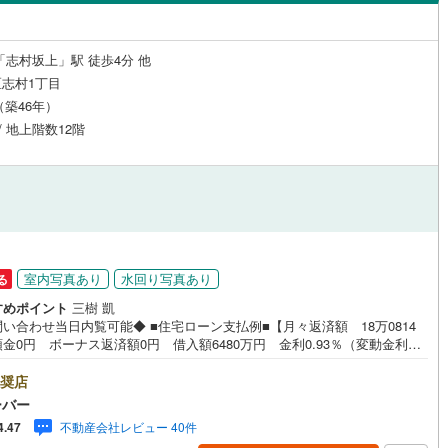
島根
岡山
広島
山口
)
高島平
(
27
)
（
2
）
24時間有人管理
（
0
）
(
303
)
立川市
(
77
)
ロ銀座線
(
0
)
東京メトロ丸ノ内線
(
0
)
香川
愛媛
高知
「志村坂上」駅 徒歩4分 他
)
常盤台
(
8
)
保存した条件を見る
建ち方、日当たり
志村1丁目
3
)
青梅市
(
50
)
ロ日比谷線
(
0
)
東京メトロ東西線
(
0
)
月（築46年）
中台
(
10
)
佐賀
長崎
熊本
大分
4
）
南向き（南東・南西含む）
3
)
調布市
(
67
)
ロ有楽町線
(
0
)
東京メトロ半蔵門線
(
0
)
/ 地上階数12階
1
)
成増
(
22
)
（
9
）
(
45
)
小平市
(
32
)
ロ副都心線
(
0
)
都営浅草線
(
0
)
)
蓮根
(
8
)
戸なし
（
1
）
メゾネット
（
1
）
(
46
)
国分寺市
(
32
)
線
(
0
)
都営大江戸線
(
0
)
この条件で検索する
この条件で検索する
この条件で検索する
この条件で検索する
この条件で検索する
この条件で検索する
市区町村以下を選択
市区町村を選択す
駅を選択する
)
富士見町
(
2
)
施工・品質・工法関連
9
)
狛江市
(
10
)
クスプレス
(
0
)
京成本線
(
0
)
本町
(
8
)
3
（
)
2
）
東久留米市
免震構造
（
(
0
15
）
)
室内写真あり
水回り写真あり
る
線
(
0
)
北総鉄道北総線
(
0
)
南町
(
10
)
すめポイント
三樹 凱
総戸数200以上）
4
)
稲城市
タワー（20階建て以上）
(
24
)
（
0
）
い合わせ当日内覧可能◆ ■住宅ローン支払例■【月々返済額 18万0814
線
(
0
)
東武東上線
(
2
)
)
向原
(
3
)
金0円 ボーナス返済額0円 借入額6480万円 金利0.93％（変動金利）
市
(
2
)
西東京市
(
74
)
年返済の場合 ●住宅ローン、諸費用ローンお気軽にご相談下さい！板橋区
町線
(
0
)
西武新宿線
(
0
)
)
若木
(
5
)
に佇むシャンボール志村坂上。都営三田線「志村坂上」駅徒歩4分、「志村
奨店
日の出町
(
0
)
西多摩郡檜原村
(
0
)
目」駅徒歩8分の立地。駅前は商店街で賑わっており、お買い物しつつも充
湖線
(
0
)
西武多摩川線
(
0
)
ーバー
生活環境良好。公園やお寺が目の前にあり、落ち着いた住環境。1980年築
)
利島村
(
0
)
駅が始発駅
（
0
）
海まで2km以内
（
0
）
不動産会社レビュー 40件
4.47
C造12階建て、総戸数97戸の大規模マンション。管理はホームライフ管理株
線
(
0
)
京王線
(
0
)