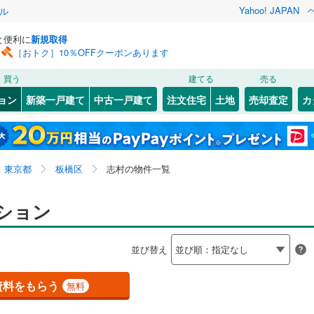
Yahoo! JAPAN
ル
と便利に
新規取得
［おトク］10％OFFクーポンあります
検索条件を保存しました
買う
建てる
売る
0
)
常磐線
(
0
)
リノベーション
ョン
新築一戸建て
中古一戸建て
注文住宅
土地
売却査定
カ
この検索条件の新着物件通知は、
マイページ
から設定できます。
ライン（宇都宮～逗子）
湘南新宿ライン（前橋～小田原）
ション・リフォーム
築古・築30年以上
（
6
）
(
)
160
)
中央区
赤塚
(
10
(
554
)
)
岩手
宮城
秋田
山形
(
0
)
21
4
)
)
文京区
泉町
(
3
(
)
325
)
東海道本線
(
0
)
東京都、板橋区、志村
神奈川
埼玉
千葉
茨城
東京都
板橋区
志村の物件一覧
38
)
)
北区
大谷口
(
255
(
2
)
)
武蔵野線
(
0
)
町
クスあり
25
(
)
12
)
（
5
）
墨田区
大山金井町
24時間ゴミ出し可
(
221
(
)
13
)
（
4
）
長野
富山
石川
福井
ション
0
)
中央本線（JR東日本）
(
0
)
検索条件を保存する
ルーム
58
(
3
)
)
（
0
）
足立区
大山町
エレベーター
(
(
409
7
)
)
（
6
）
0
)
八高線
(
0
)
閉じる
閉じる
お気に入りリストを見る
お気に入りリストを見る
閉じる
閉じる
岐阜
静岡
三重
並び替え
きあり（近隣を含む）
2
(
201
)
)
中野区
熊野町
オートロック
(
(
305
11
)
)
（
1
）
マイページ
各駅停車）
(
0
)
埼京線
(
1
)
兵庫
京都
滋賀
奈良
57
)
品川区
栄町
(
6
(
)
390
)
資料をもらう
無料
線
(
0
)
上越新幹線
(
0
)
約
09
)
世田谷区
清水町
(
2
(
)
553
)
線
(
0
)
北陸新幹線
(
0
)