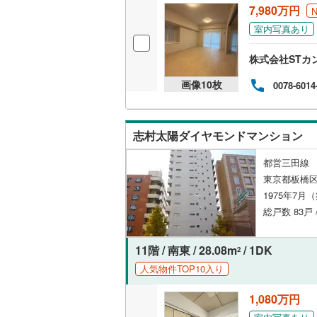
7,980万円
室内写真あり
株式会社STカ
画像
10
枚
0078-6014
志村太陽ダイヤモンドマンション
都営三田線 
東京都板橋区
1975年7月
総戸数 83戸 
11階 / 南東 / 28.08m
/ 1DK
2
人気物件TOP10入り
1,080万円