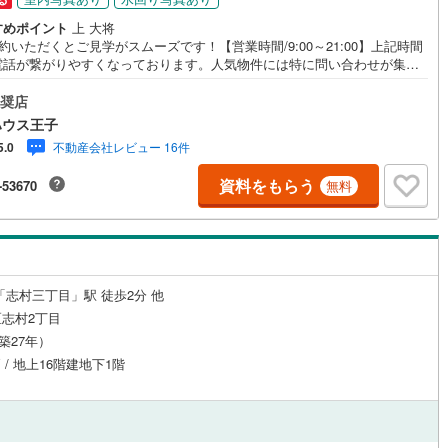
すめポイント
上 大将
約いただくとご見学がスムーズです！【営業時間/9:00～21:00】上記時間
電話が繋がりやすくなっております。人気物件には特に問い合わせが集中
ため、お早めにお電話ください！下記のお申込み方法も可能です！ご見学
のお客様:右上の「室内・現地を見学する」をクリックして下さい。資料請
奨店
望のお客様:右上の「資料をもらう」をクリックして下さい。【東宝ハウス
ハウス王子
のポイント】（1）不動産のご提案から資金計画・ライフシミュレーション
不動産会社レビュー 16件
5.0
相談・無理のないライフプラン、提携による低金利住宅ローンのご提案、
前に知る「購入後の家族の生活」を「未来カレンダー」で見える化しま
資料をもらう
-53670
無料
（2）ご購入後から始まる「専属FPによるファイナンシャルライフサポー
・漠然としたキャッシュフローのグラフ化、効果的な生命保険の見直し、
上げ返済の効果的なタイミングなどご提案させて頂きます。■ご案内方法ご
へお迎え・最寄駅等でお待ち合わせ、弊社へのご来社など、ご相談くださ
せ。■お車の無料提携駐車場がございます。
「志村三丁目」駅 徒歩2分 他
志村2丁目
（築27年）
戸 / 地上16階建地下1階