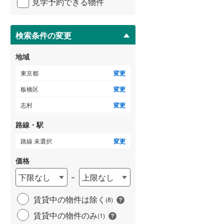
見学予約できる物件
ペ
御蔵島村
(
0
)
小田急小田原線
(
0
)
ー
ジ
小笠原村
(
0
)
東急多摩川線
(
0
)
に
検索条件の変更
ゲストルーム
（
0
）
保
東急池上線
(
0
)
存
地域
す
京急本線
(
0
)
る
東京都
変更
ＴＶモニタ付インターホン
東京モノレール
(
0
)
板橋区
変更
（
5
）
志村
変更
東京臨海高速鉄道りんかい線
(
0
)
路線・駅
路線 未選択
変更
価格
下限なし
上限なし
~
賃貸中の物件は除く
(
8
)
賃貸中の物件のみ
(
1
)