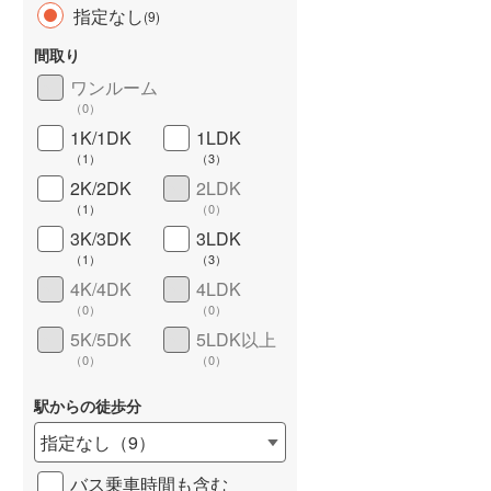
指定なし
(
9
)
間取り
ワンルーム
（
0
）
1K/1DK
1LDK
（
1
）
（
3
）
2K/2DK
2LDK
（
1
）
（
0
）
ワイドバルコニー
（
1
）
3K/3DK
3LDK
（
1
）
（
3
）
4K/4DK
4LDK
（
0
）
（
0
）
5K/5DK
5LDK以上
（
0
）
（
0
）
駅からの徒歩分
指定なし
（
9
）
バス乗車時間も含む