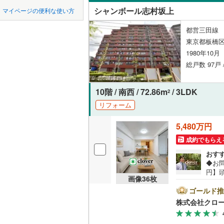
中国
鳥取
シャンボール志村坂上
マイページの便利な使い方
新河岸
(
1
ペット可
東京23区以外
八王子市
地下鉄
東京メト
四国
徳島
都営三田線 
東新町
(
9
配置、向き、
東京都板橋区
三鷹市
(
7
東京メト
1980年10
仲宿
(
1
)
九州・沖縄
福岡
角住戸
（
昭島市
(
2
東京メト
総戸数 97戸 
中丸町
(
1
小金井市
東京メト
10階 / 南西 / 72.86m
/ 3LDK
蓮沼町
(
5
階下に住
2
東村山市
都営新宿
0
0
0
0
0
0
リフォーム
該当物件
該当物件
該当物件
該当物件
該当物件
該当物件
件
件
件
件
件
件
東坂下
(
9
構造・規模・
福生市
(
2
5,480万円
私鉄・その他
つくばエ
舟渡
(
10
)
清瀬市
耐震構造
(
1
成約でもらえ
京成金町
三園
(
8
)
おす
多摩市
大規模（
(
8
◆お問
東武亀戸
宮本町
(
7
（
1
）
円】頭
あきる野
画像
36
枚
35
西武有楽
弥生町
(
1
志村
ゴールド推
立地
西多摩郡
三丁
西武多摩
株式会社クロ
実で
大島町
(
0
最寄りの
SR
西武山口