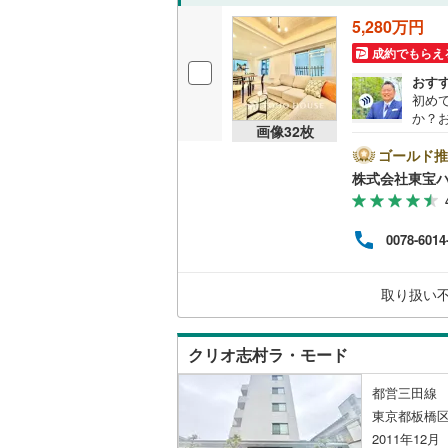
オンライン対
5,280万円
成約でもらえ
オンライ
おす
初め
オンライ
か？
画像
32
枚
者で
物件
ゴールド推
クし
株式会社東宝
遠慮な
1:
せ。
0078-6014
なりま
LUB
ンラ
取り扱い
ファ
の対
クリオ志村ラ・モード
都営三田線 
東京都板橋区
2011年12