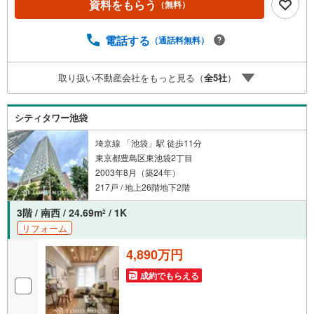
資料をもらう
（無料）
予約をする」ボタンからお問い合わせください。※必ずYah
oo！ JAPAN IDでログインしてください。※PayPayボーナ
スライトは出金と譲渡はできません。ご案内・詳細な資料
電話する
（通話料無料）
のご請求はお気軽にどうぞ♪お電話でのお問い合わせも常
時受け付けております！■頭金0円からのご購入可能です■
取り扱い不動産会社をもっと見る（
全
5
社
）
（諸費用もOK）お気軽にお問い合わせください。
シティタワー池袋
埼京線 「池袋」駅 徒歩11分
東京都豊島区東池袋2丁目
2003年8月（築24年）
217戸 / 地上26階地下2階
3階 / 南西 / 24.69m
/ 1K
2
リフォーム
4,890万円
成約でもらえる