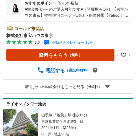
おすすめポイント
佐々木 裕枝
■頭金0円からのご購入可能です■（諸費用もOK）【東宝ハ
ウス東京】提携住宅ローン×低金利×保障付帯【Yahoo！ 不
動産キャンペーン対象店舗】当店で物件を成約するとPayP
ayボーナスライトがもらえる「Yahoo！ 不動産 物件ご成約
ゴールド推奨店
キャンペーン」の対象になります。「資料をもらう」「見
株式会社東宝ハウス東京
学予約をする」ボタンからお問い合わせください。※必ずY
5.0
不動産会社レビュー 15件
ahoo！ JAPAN IDでログインしてください。※PayPayボー
ナスライトは出金と譲渡はできません。ご案内・詳細な資
資料をもらう
（無料）
料のご請求はお気軽にどうぞ♪お電話でのお問い合わせも
常時受け付けております！お気軽にお問い合わせくださ
い。
電話する
（通話料無料）
取り扱い不動産会社をもっと見る（
全
5
社
）
ライオンズタワー池袋
山手線 「池袋」駅 徒歩11分
東京都豊島区東池袋3丁目
2001年1月（築26年）
238戸 / 地上28階