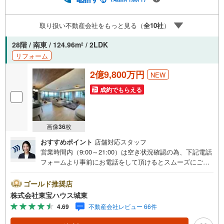
取り扱い不動産会社をもっと見る（
全
10
社
）
28階 / 南東 / 124.96m
/ 2LDK
2
リフォーム
2億9,800万円
NEW
成約でもらえる
画像
36
枚
おすすめポイント
店舗対応スタッフ
営業時間内（9:00～21:00）は空き状況確認の為、下記電話
フォームより事前にお電話をして頂けるとスムーズにご案
内ができます。▽TOHO HOUSE CLUB▽現時点の未来
カレンダーの作成▽ご購入後もお客様の人生のパートナー
ゴールド推奨店
として暮らしの「安心」を守り続けます。【Yahoo！ 不動
株式会社東宝ハウス城東
産キャンペーン対象店舗】当店で物件を成約するとPayPay
4.69
不動産会社レビュー 66件
ボーナスライトがもらえる「Yahoo！ 不動産 物件ご成約キ
ャンペーン」の対象になります。「資料をもらう」「見学