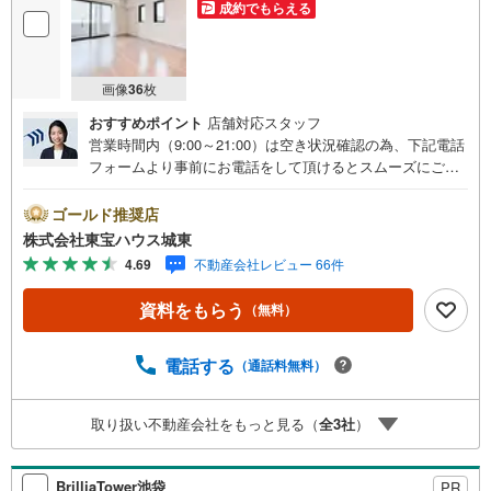
成約でもらえる
画像
36
枚
おすすめポイント
店舗対応スタッフ
営業時間内（9:00～21:00）は空き状況確認の為、下記電話
フォームより事前にお電話をして頂けるとスムーズにご案
内ができます。▽TOHO HOUSE CLUB▽現時点の未来
カレンダーの作成▽ご購入後もお客様の人生のパートナー
ゴールド推奨店
として暮らしの「安心」を守り続けます。【Yahoo！ 不動
株式会社東宝ハウス城東
産キャンペーン対象店舗】当店で物件を成約するとPayPay
4.69
不動産会社レビュー 66件
ボーナスライトがもらえる「Yahoo！ 不動産 物件ご成約キ
ャンペーン」の対象になります。「資料をもらう」「見学
資料をもらう
（無料）
予約をする」ボタンからお問い合わせください。※必ずYah
oo！ JAPAN IDでログインしてください。※PayPayボーナ
スライトは出金と譲渡はできません。ご案内・詳細な資料
電話する
（通話料無料）
のご請求はお気軽にどうぞ♪お電話でのお問い合わせも常
時受け付けております！■頭金0円からのご購入可能です■
取り扱い不動産会社をもっと見る（
全
3
社
）
（諸費用もOK）お気軽にお問い合わせください。
BrilliaTower池袋
PR