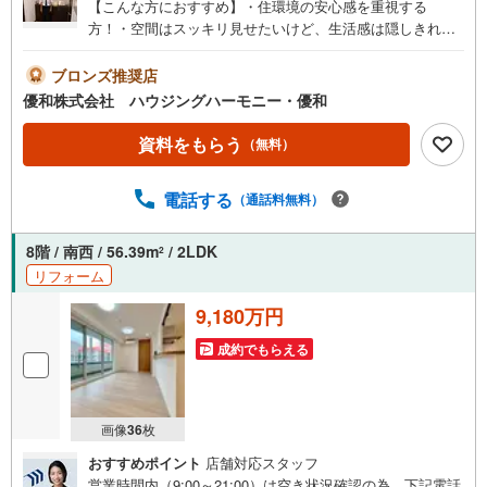
【こんな方におすすめ】・住環境の安心感を重視する
方！・空間はスッキリ見せたいけど、生活感は隠しきれな
い！・都心からアクセスの良さと、自然を身近に感じられ
る街並み！【アピールポイント】～風と太陽を感じられる
ブロンズ推奨店
邸宅～・26階建てのタワー系マンション、大規模な免震構
優和株式会社 ハウジングハーモニー・優和
造！逆梁ハイサッシ工法！・コンシェルジュサービス、二
重床・二重天井、内廊下設計、スカイラウンジやヒーリン
資料をもらう
（無料）
グルーム完備！共用設備は、充実あふれる造りになってい
ます！・24時間有人管理（夜間は警備員対応）・コンシェ
電話する
（通話料無料）
ルジュサービス！・ペット飼育可能！アフターサービス保
証付き！【ライフインフォメーション】セブンイレブン東
池袋3丁目店・・・徒歩1分ファミリーマート東池袋二丁目
8階 / 南西 / 56.39m
/ 2LDK
2
店・・・徒歩1分まいばすけっと東池袋2丁目店・・・徒歩1
リフォーム
分マルエツプチ東池袋三丁目店・・・徒歩3分スギ薬局 東
池袋店・・・徒歩1分《ハウジングハーモニー・優和の強
9,180万円
み》・当社では全てのお客様に経験豊富な担当者がご案内
成約でもらえる
から引渡まで責任もって担当いたします。価格の交渉もお
任せください！
画像
36
枚
おすすめポイント
店舗対応スタッフ
営業時間内（9:00～21:00）は空き状況確認の為、下記電話