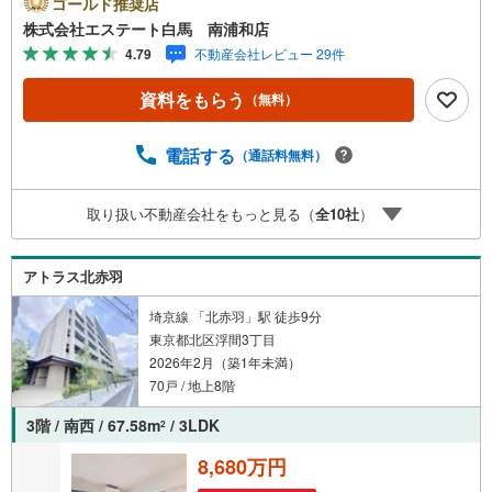
ゴールド推奨店
ムーズです。●最上階●南西向き住戸●駅徒歩3分！複数路線
株式会社エステート白馬 南浦和店
利用可【Yahoo！ 不動産キャンペーン対象店舗です】 当
4.79
不動産会社レビュー 29件
店で物件を成約するとPayPayボーナスをプレゼント！◆エ
ステート白馬の5大サポート◆1.FP相談サポート社外のフ
資料をもらう
（無料）
ァイナンシャルプランナーと資金相談が無料2.設備保証の
延長サービス新築住宅は2年、中古住宅は半年の設備修理サ
ービスが無料で付帯3.注文住宅「白馬の家」高気密・高断
電話する
（通話料無料）
熱のフルオーダー住宅「白馬の家」のご提案可能4.見学
時、建築士同行サービス目視検査やリフォーム費用をお伝
取り扱い不動産会社をもっと見る（
全
10
社
）
えするなどの無料サービス5.お引渡し後もしっかりサポー
トCSサポート室がお引渡し後のお悩みもしっかりサポート
します
アトラス北赤羽
埼京線 「北赤羽」駅 徒歩9分
東京都北区浮間3丁目
2026年2月（築1年未満）
70戸 / 地上8階
3階 / 南西 / 67.58m
/ 3LDK
2
8,680万円