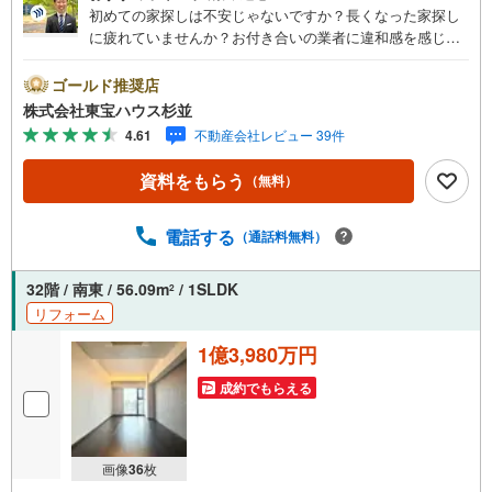
初めての家探しは不安じゃないですか？長くなった家探し
に疲れていませんか？お付き合いの業者に違和感を感じて
いませんか？東宝ハウス杉並は仲介業者です。仲介に特化
したプロが、何のしがらみもなく、お客様の理想の物件を
ゴールド推奨店
お探しします。東宝ハウス杉並【（FD）:】ご見学希望の物
株式会社東宝ハウス杉並
件以外も併せてご案内させていただきます。遠慮なくご希
4.61
不動産会社レビュー 39件
望をお伝えくださいませ。■ご見学について■【営業時間 9:
00～21:00】人気物件は特に問い合わせが集中するため、お
資料をもらう
（無料）
早めにお電話くださいませ。「室内・現地を見学する」ボ
タンよりご予約いただくとご見学がスムーズとなります。■
TOHO HOUSE CLUB■弊社で売買されたお客様はTOHO H
電話する
（通話料無料）
OUSE CLUBに加入可能。10～20年後のリフォーム、保険
の見直しや借り換えなど、オンラインでやりとりができま
32階 / 南東 / 56.09m
/ 1SLDK
2
す。■FPによるファイナンシャルライフサポート■ファイナ
リフォーム
ンシャルプランナーが住宅ローン、保険・税金、資産運
用、相続などの対策をアドバイスを致します。
1億3,980万円
成約でもらえる
画像
36
枚