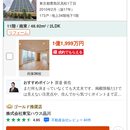
東京都豊島区高松1丁目
2010年2月（築17年）
173戸 / 地上34階地下1階
11階 / 南東 / 48.92m
/ 2LDK
2
リフォーム
1億1,999万円
成約でもらえる
画像
36
枚
おすすめポイント
渡邉 俊也
まだ何も決まっていなくても大丈夫です。掲載情報だけで
は見えない注意点や、住んでから気づくポイントまで正直
にお伝えします。東宝ハウス品川では、良いことも悪いこ
とも包み隠さずお伝えし、「納得して選ぶ」ためのサポー
ゴールド推奨店
トを大切にしています。現地でしか分からないリアルな情
株式会社東宝ハウス品川
報も含めて、一緒に後悔しない住まい探しを進めていきま
4.95
不動産会社レビュー 40件
しょう。まずはお気軽にご相談ください。【Yahoo！ 不動
産キャンペーン対象店舗】当店で物件を成約するとPayPay