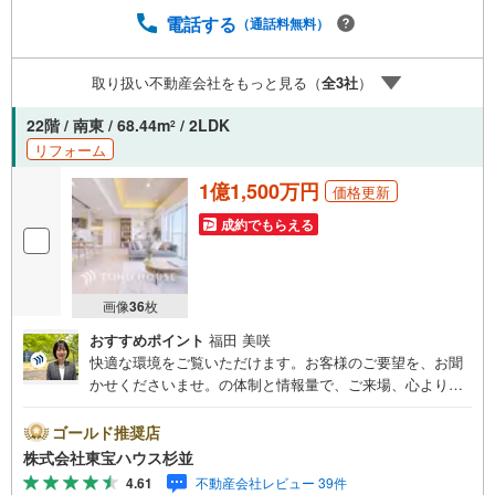
スライトは出金と譲渡はできません。ご案内・詳細な資料
電話する
（通話料無料）
のご請求はお気軽にどうぞ♪お電話でのお問い合わせも常
時受け付けております！■頭金0円からのご購入可能です■
取り扱い不動産会社をもっと見る（
全
3
社
）
（諸費用もOK）お気軽にお問い合わせください。
22階 / 南東 / 68.44m
/ 2LDK
2
リフォーム
1億1,500万円
価格更新
成約でもらえる
画像
36
枚
おすすめポイント
福田 美咲
快適な環境をご覧いただけます。お客様のご要望を、お聞
かせくださいませ。の体制と情報量で、ご来場、心よりお
待ちしております。・ 未来を予測し人生設計から始まる
「未来カレンダー」のご提案。・ 未来に起こるであろうご
ゴールド推奨店
自宅リフォームをオンライン上でご提案「ミラカレクラ
株式会社東宝ハウス杉並
ブ」。・ 不動産売却時、ご自宅を綺麗にかつ瀟洒にさせる
4.61
不動産会社レビュー 39件
CG加工ホームステイジングサービス。・ 購入者様へ、税