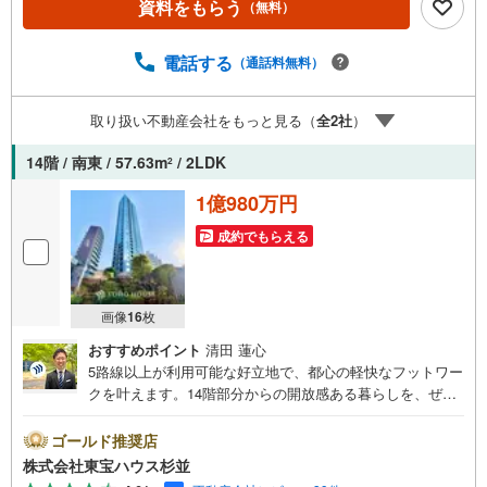
資料をもらう
（無料）
ボーナスライトがもらえる「Yahoo！ 不動産 物件ご成約キ
ャンペーン」の対象になります。「資料をもらう」「見学
予約をする」ボタンからお問い合わせください。※必ずYah
電話する
（通話料無料）
oo！ JAPAN IDでログインしてください。※PayPayボーナ
スライトは出金と譲渡はできません。ご案内・詳細な資料
取り扱い不動産会社をもっと見る（
全
2
社
）
のご請求はお気軽にどうぞ♪お電話でのお問い合わせも常
時受け付けております！お気軽にお問い合わせください。
14階 / 南東 / 57.63m
/ 2LDK
2
1億980万円
成約でもらえる
画像
16
枚
おすすめポイント
清田 蓮心
5路線以上が利用可能な好立地で、都心の軽快なフットワー
クを叶えます。14階部分からの開放感ある暮らしを、ぜひ
この機会に・未来を予測し人生設計から始まる「未来カレ
ンダー」のご提案。・未来に起こるであろうご自宅リフォ
ゴールド推奨店
ームをオンライン上でご提案「ミラカレクラブ」。・不動
株式会社東宝ハウス杉並
産売却時、ご自宅を綺麗にかつ瀟洒にさせるCG加工ホーム