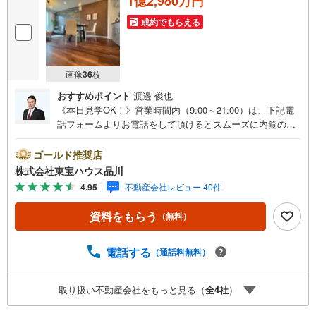
1億2,980万円
成約でもらえる
画像
36
枚
おすすめポイント
渡邉 俊也
《本日見学OK！》営業時間内（9:00～21:00）は、下記電
話フォームよりお電話をして頂けるとスムーズに内覧のご
案内ができます。マンション売買の《 Professional 》【Ya
hoo！ 不動産キャンペーン対象店舗】当店で物件を成約す
ゴールド推奨店
るとPayPayボーナスライトがもらえる「Yahoo！ 不動産
株式会社東宝ハウス品川
物件ご成約キャンペーン」の対象になります。「資料をも
4.95
不動産会社レビュー 40件
らう」「見学予約をする」ボタンからお問い合わせくださ
い。※必ずYahoo！ JAPAN IDでログインしてください。※P
資料をもらう
（無料）
ayPayボーナスライトは出金と譲渡はできません。ご案
内・詳細な資料のご請求はお気軽にどうぞ♪お電話でのお
問い合わせも常時受け付けております！お気軽にお問い合
電話する
（通話料無料）
わせください。
取り扱い不動産会社をもっと見る（
全
4
社
）