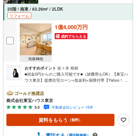
25階 / 南東 / 63.26m
/ 2LDK
2
リフォーム
1億4,000万円
成約でもらえる
画像
36
枚
おすすめポイント
佐々木 裕枝
■頭金0円からのご購入可能です■（諸費用もOK）【東宝ハ
ウス東京】提携住宅ローン×低金利×保障付帯【Yahoo！ 不
動産キャンペーン対象店舗】当店で物件を成約するとPayP
ayボーナスライトがもらえる「Yahoo！ 不動産 物件ご成約
ゴールド推奨店
キャンペーン」の対象になります。「資料をもらう」「見
株式会社東宝ハウス東京
学予約をする」ボタンからお問い合わせください。※必ずY
5.0
不動産会社レビュー 15件
ahoo！ JAPAN IDでログインしてください。※PayPayボー
ナスライトは出金と譲渡はできません。ご案内・詳細な資
資料をもらう
（無料）
料のご請求はお気軽にどうぞ♪お電話でのお問い合わせも
常時受け付けております！お気軽にお問い合わせくださ
い。
電話する
（通話料無料）