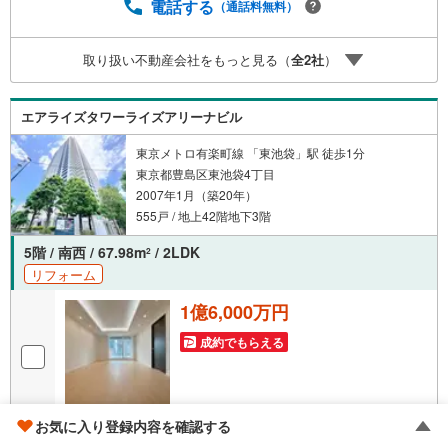
ービス新築住宅は2年、中古住宅は半年の設備修理サービス
電話する
（通話料無料）
が無料で付帯3.注文住宅「白馬の家」高気密・高断熱のフ
ルオーダー住宅「白馬の家」のご提案可能4.見学時、建築
取り扱い不動産会社をもっと見る（
全
2
社
）
士同行サービス目視検査やリフォーム費用をお伝えするな
どの無料サービス5.お引渡し後もしっかりサポートCSサポ
ート室がお引渡し後のお悩みもしっかりサポートします
エアライズタワーライズアリーナビル
東京メトロ有楽町線 「東池袋」駅 徒歩1分
東京都豊島区東池袋4丁目
2007年1月（築20年）
555戸 / 地上42階地下3階
5階 / 南西 / 67.98m
/ 2LDK
2
リフォーム
1億6,000万円
成約でもらえる
画像
36
枚
お気に入り登録内容を確認する
おすすめポイント
店舗対応スタッフ