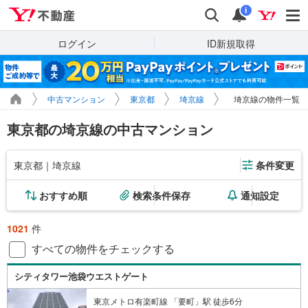
Yahoo!不動産
検索
通知
i
ログイン
ID新規取得
中古マンション
東京都
埼京線
埼京線の物件一覧
東京都の埼京線の中古マンション
東京都｜埼京線
条件変更
おすすめ順
検索条件保存
通知設定
1021
件
すべての物件をチェックする
シティタワー池袋ウエストゲート
東京メトロ有楽町線 「要町」駅 徒歩6分