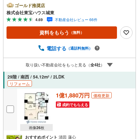
カレンダーの作成▽ご購入後もお客様の人生のパートナー
ゴールド推奨店
として暮らしの「安心」を守り続けます。【Yahoo！ 不動
株式会社東宝ハウス城東
産キャンペーン対象店舗】当店で物件を成約するとPayPay
4.69
不動産会社レビュー 66件
ボーナスライトがもらえる「Yahoo！ 不動産 物件ご成約キ
ャンペーン」の対象になります。「資料をもらう」「見学
資料をもらう
（無料）
予約をする」ボタンからお問い合わせください。※必ずYah
oo！ JAPAN IDでログインしてください。※PayPayボーナ
スライトは出金と譲渡はできません。ご案内・詳細な資料
電話する
（通話料無料）
のご請求はお気軽にどうぞ♪お電話でのお問い合わせも常
時受け付けております！■頭金0円からのご購入可能です■
取り扱い不動産会社をもっと見る（
全
4
社
）
（諸費用もOK）お気軽にお問い合わせください。
29階 / 南西 / 54.12m
/ 2LDK
2
リフォーム
1億1,880万円
価格更新
成約でもらえる
画像
26
枚
おすすめポイント
清田 蓮心