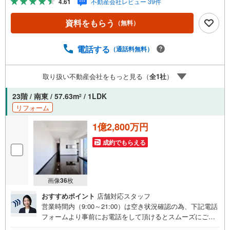
4.61
不動産会社レビュー 39件
ステイジングサービス。・購入者様へ、税理士による確定
申告の無料セミナーをご招待いたします。◆ご予約に際し
資料をもらう
（無料）
て◆日時のご希望をお伝えください。（もちろん当日でも
対応可能です）事前に鍵等の手配や内覧（居住中物件）の
手配が必要な場合がございますのでご容赦ください。事前
電話する
（通話料無料）
にご連絡をいただけると、スムーズなご案内が可能となり
ますのでお手数ですがご一報ください。◆物件のご案内は
取り扱い不動産会社をもっと見る（
全
1
社
）
◆弊社へのご来社、お客様宅へのお迎え・最寄駅での待ち
合わせ、物件周辺のコンビニ等でお待ち合わせなど、ご希
23階 / 南東 / 57.63m
/ 1LDK
2
望をお伝えください。ご希望条件をお伝え頂けましたら、
リフォーム
ご見学希望物件以外の資料も用意して参ります。
1億2,800万円
成約でもらえる
画像
36
枚
おすすめポイント
店舗対応スタッフ
営業時間内（9:00～21:00）は空き状況確認の為、下記電話
フォームより事前にお電話をして頂けるとスムーズにご案
内ができます。▽TOHO HOUSE CLUB▽現時点の未来