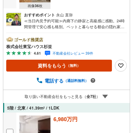
画像
36
枚
おすすめポイント
永山 直弥
≪当日内見予約可能≫内廊下の静寂と高級感に感動。24時
間管理で安心感も格別。ペットと暮らせる都会の隠れ家の
ようなお部屋です。・ 未来を予測し人生設計から始まる
「未来カレンダー」のご提案。・ 未来に起こるであろうご
ゴールド推奨店
自宅リフォームをオンライン上でご提案「ミラカレクラ
株式会社東宝ハウス杉並
ブ」。・ 不動産売却時、ご自宅を綺麗にかつ瀟洒にさせる
4.61
不動産会社レビュー 39件
CG加工ホームステイジングサービス。・ 購入者様へ、税
理士による確定申告の無料セミナーをご招待いたします。
資料をもらう
（無料）
◆ご予約に際して◆日時のご希望をお伝えください。（も
ちろん当日でも対応可能です）事前に鍵等の手配や内覧
（居住中物件）の手配が必要な場合がございますのでご容
電話する
（通話料無料）
赦ください。事前にご連絡をいただけると、スムーズなご
案内が可能となりますのでお手数ですがご一報ください。
取り扱い不動産会社をもっと見る（
全
7
社
）
◆物件のご案内は◆弊社へのご来社、お客様宅へのお迎
え・最寄駅での待ち合わせ、物件周辺のコンビニ等でお待
5階 / 北東 / 41.39m
/ 1LDK
2
ち合わせなど、ご希望をお伝えください。ご希望条件をお
伝え頂けましたら、ご見学希望物件以外の資料も用意して
6,980万円
参ります。もちろん他の物件も併せてご案内させていただ
きます。