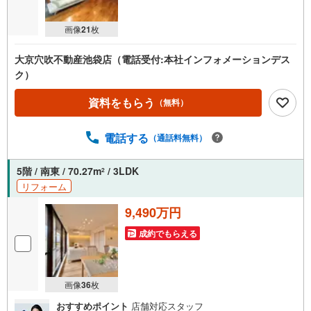
※yahoo！JAPAN IDでログインしてください
※Pay Payボーナスは出金と譲渡はできません
画像
21
枚
大京穴吹不動産池袋店（電話受付:本社インフォメーションデス
ク）
資料をもらう
（無料）
電話する
（通話料無料）
5階 / 南東 / 70.27m
/ 3LDK
2
リフォーム
9,490万円
成約でもらえる
画像
36
枚
おすすめポイント
店舗対応スタッフ