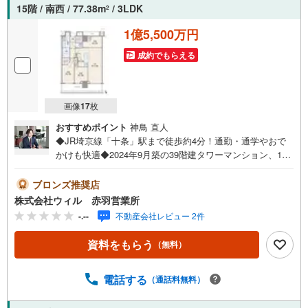
15階 / 南西 / 77.38m
/ 3LDK
2
1億5,500万円
成約でもらえる
画像
17
枚
おすすめポイント
神鳥 直人
◆JR埼京線「十条」駅まで徒歩約4分！通勤・通学やおで
かけも快適◆2024年9月築の39階建タワーマンション、15
階部分南向き3LDKのお住まい◆LDKは約17帖、お料理しな
がらリビングを見渡せる対面式キッチン◆WIC・SIC・トラ
ブロンズ推奨店
ンクルーム等収納豊富でお住まいすっきり！◆各階宅配ロ
株式会社ウィル 赤羽営業所
ッカー・各階ゴミ置場・食配サービスなど共用部の設備も
-.--
不動産会社レビュー 2件
充実◆大切な家族の一員、ペットと暮らせるマンション
（細則有）◆「王子第五小学校」まで徒歩約3分、「十条富
資料をもらう
（無料）
士見中学校」まで徒歩約4分！◆「まいばすけっと（十条銀
座東通り店）」まで徒歩約2分！【営業時間10:00～19:00】
上記時間はお電話が繋がりやすくなっております。お気軽
電話する
（通話料無料）
にご連絡下さい！現地を見学される場合はご見学予約ボタ
ンよりご希望の日時をご記入いただけますとスムーズにご