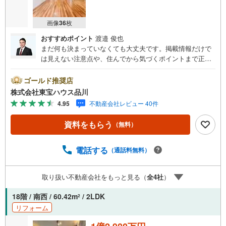
画像
36
枚
おすすめポイント
渡邉 俊也
まだ何も決まっていなくても大丈夫です。掲載情報だけで
は見えない注意点や、住んでから気づくポイントまで正直
にお伝えします。東宝ハウス品川では、良いことも悪いこ
とも包み隠さずお伝えし、「納得して選ぶ」ためのサポー
ゴールド推奨店
トを大切にしています。現地でしか分からないリアルな情
株式会社東宝ハウス品川
報も含めて、一緒に後悔しない住まい探しを進めていきま
4.95
不動産会社レビュー 40件
しょう。まずはお気軽にご相談ください。【Yahoo！ 不動
産キャンペーン対象店舗】当店で物件を成約するとPayPay
資料をもらう
（無料）
ボーナスライトがもらえる「Yahoo！ 不動産 物件ご成約キ
ャンペーン」の対象になります。「資料をもらう」「見学
予約をする」ボタンからお問い合わせください。※必ずYah
電話する
（通話料無料）
oo！ JAPAN IDでログインしてください。※PayPayボーナ
スライトは出金と譲渡はできません。ご案内・詳細な資料
取り扱い不動産会社をもっと見る（
全
4
社
）
のご請求はお気軽にどうぞ♪お電話でのお問い合わせも常
時受け付けております！お気軽にお問い合わせください。
18階 / 南西 / 60.42m
/ 2LDK
2
リフォーム