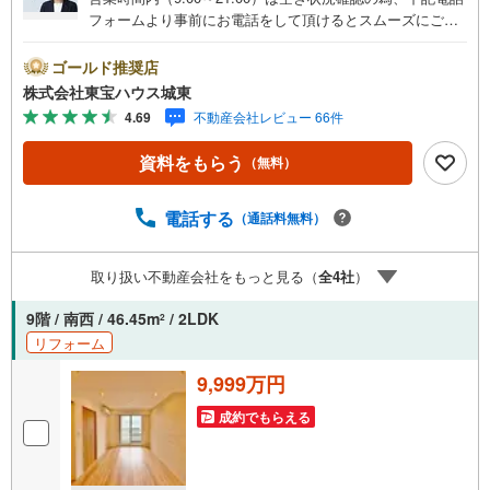
フォームより事前にお電話をして頂けるとスムーズにご案
内ができます。▽TOHO HOUSE CLUB▽現時点の未来
カレンダーの作成▽ご購入後もお客様の人生のパートナー
ゴールド推奨店
として暮らしの「安心」を守り続けます。【Yahoo！ 不動
株式会社東宝ハウス城東
産キャンペーン対象店舗】当店で物件を成約するとPayPay
4.69
不動産会社レビュー 66件
ボーナスライトがもらえる「Yahoo！ 不動産 物件ご成約キ
ャンペーン」の対象になります。「資料をもらう」「見学
資料をもらう
（無料）
予約をする」ボタンからお問い合わせください。※必ずYah
oo！ JAPAN IDでログインしてください。※PayPayボーナ
スライトは出金と譲渡はできません。ご案内・詳細な資料
電話する
（通話料無料）
のご請求はお気軽にどうぞ♪お電話でのお問い合わせも常
時受け付けております！■頭金0円からのご購入可能です■
取り扱い不動産会社をもっと見る（
全
4
社
）
（諸費用もOK）お気軽にお問い合わせください。※告知事
項あり
9階 / 南西 / 46.45m
/ 2LDK
2
リフォーム
9,999万円
成約でもらえる