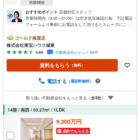
画像
36
枚
おすすめポイント
店舗対応スタッフ
営業時間内（9:00～21:00）は空き状況確認の為、下記電話
フォームより事前にお電話をして頂けるとスムーズにご案
内ができます。▽TOHO HOUSE CLUB▽現時点の未来
カレンダーの作成▽ご購入後もお客様の人生のパートナー
ゴールド推奨店
として暮らしの「安心」を守り続けます。【Yahoo！ 不動
株式会社東宝ハウス城東
産キャンペーン対象店舗】当店で物件を成約するとPayPay
4.69
不動産会社レビュー 66件
ボーナスライトがもらえる「Yahoo！ 不動産 物件ご成約キ
ャンペーン」の対象になります。「資料をもらう」「見学
資料をもらう
（無料）
予約をする」ボタンからお問い合わせください。※必ずYah
oo！ JAPAN IDでログインしてください。※PayPayボーナ
スライトは出金と譲渡はできません。ご案内・詳細な資料
電話する
（通話料無料）
のご請求はお気軽にどうぞ♪お電話でのお問い合わせも常
時受け付けております！■頭金0円からのご購入可能です■
取り扱い不動産会社をもっと見る（
全
3
社
）
（諸費用もOK）お気軽にお問い合わせください。
14階 / 南西 / 50.27m
/ 1LDK
2
9,300万円
成約でもらえる