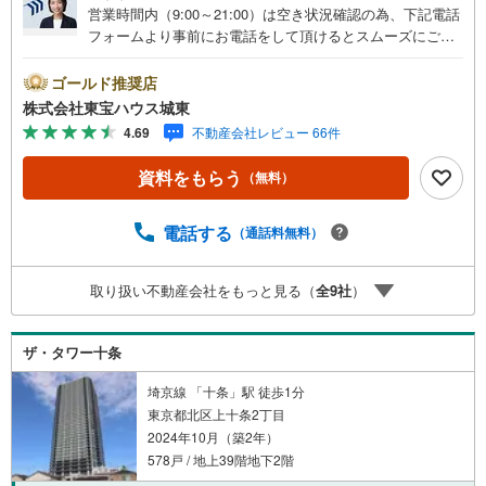
営業時間内（9:00～21:00）は空き状況確認の為、下記電話
フォームより事前にお電話をして頂けるとスムーズにご案
内ができます。▽TOHO HOUSE CLUB▽現時点の未来
カレンダーの作成▽ご購入後もお客様の人生のパートナー
ゴールド推奨店
として暮らしの「安心」を守り続けます。【Yahoo！ 不動
株式会社東宝ハウス城東
産キャンペーン対象店舗】当店で物件を成約するとPayPay
4.69
不動産会社レビュー 66件
ボーナスライトがもらえる「Yahoo！ 不動産 物件ご成約キ
ャンペーン」の対象になります。「資料をもらう」「見学
資料をもらう
（無料）
予約をする」ボタンからお問い合わせください。※必ずYah
oo！ JAPAN IDでログインしてください。※PayPayボーナ
スライトは出金と譲渡はできません。ご案内・詳細な資料
電話する
（通話料無料）
のご請求はお気軽にどうぞ♪お電話でのお問い合わせも常
時受け付けております！■頭金0円からのご購入可能です■
取り扱い不動産会社をもっと見る（
全
9
社
）
（諸費用もOK）お気軽にお問い合わせください。
ザ・タワー十条
埼京線 「十条」駅 徒歩1分
東京都北区上十条2丁目
2024年10月（築2年）
578戸 / 地上39階地下2階