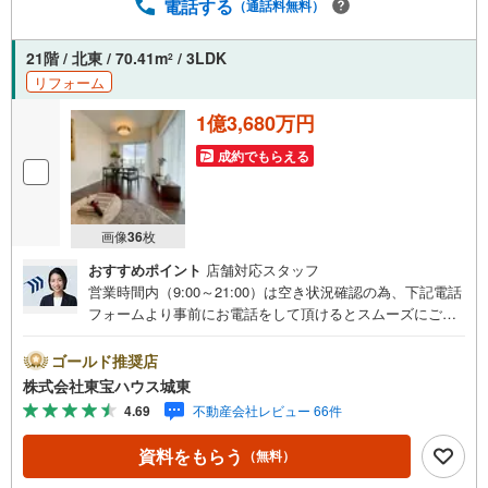
電話する
（通話料無料）
21階 / 北東 / 70.41m
/ 3LDK
2
リフォーム
1億3,680万円
成約でもらえる
画像
36
枚
おすすめポイント
店舗対応スタッフ
営業時間内（9:00～21:00）は空き状況確認の為、下記電話
フォームより事前にお電話をして頂けるとスムーズにご案
内ができます。▽TOHO HOUSE CLUB▽現時点の未来
カレンダーの作成▽ご購入後もお客様の人生のパートナー
ゴールド推奨店
として暮らしの「安心」を守り続けます。【Yahoo！ 不動
株式会社東宝ハウス城東
産キャンペーン対象店舗】当店で物件を成約するとPayPay
4.69
不動産会社レビュー 66件
ボーナスライトがもらえる「Yahoo！ 不動産 物件ご成約キ
ャンペーン」の対象になります。「資料をもらう」「見学
資料をもらう
（無料）
予約をする」ボタンからお問い合わせください。※必ずYah
oo！ JAPAN IDでログインしてください。※PayPayボーナ