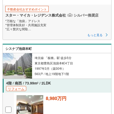
不動産会社おすすめポイント
スター・マイカ・レジデンス株式会社
シルバー推奨店
*万能な「池袋」アドレス
*管理体制良好・共用施設充実
*広々贅沢な間取
もっと見る
【営業時間 9:30～18:30】定休日:火・水・祝日
当日の見学も可能です。
人気物件には特に問い合わせが集中するため、お早めにお電話ください。
シスナブ池袋本町
上記時間はお電話が繋がりやすくなっております。
「室内・現地を見学する」ボタンよりご予約いただくとご見学がスムーズ
です。
埼京線 「板橋」駅 徒歩5分
東京都豊島区池袋本町4丁目
【弊社について】
1997年3月（築30年）
スター・マイカ・レジデンスは、スター・マイカ・ホールディングス
（東証プライム上場）のグループ会社です。
563戸 / 地上19階地下1階
【各種ご相談も承っております】
4階 / 南西 / 73.99m
/ 2LDK
2
・引越し業者のご紹介や、入居後オプションサポート
リフォーム
・税金、住宅ローンについて
・FPによるライフプランシュミレーション
8,980万円
----Yahoo！ 不動産キャンペーン対象店舗----
当店で物件を成約するとPayPayボーナスがもらえる
「Yahoo！不動産物件ご成約キャンペーン」の対象になります。