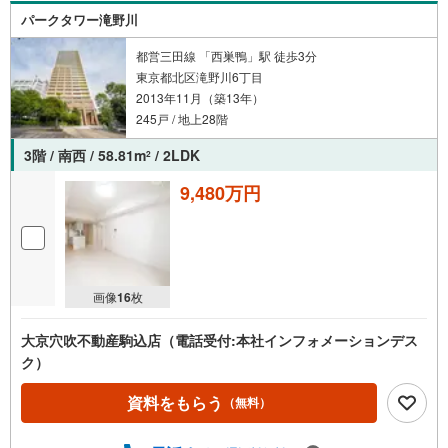
パークタワー滝野川
都営三田線 「西巣鴨」駅 徒歩3分
東京都北区滝野川6丁目
2013年11月（築13年）
245戸 / 地上28階
3階 / 南西 / 58.81m
/ 2LDK
2
9,480万円
画像
16
枚
大京穴吹不動産駒込店（電話受付:本社インフォメーションデス
ク）
資料をもらう
（無料）