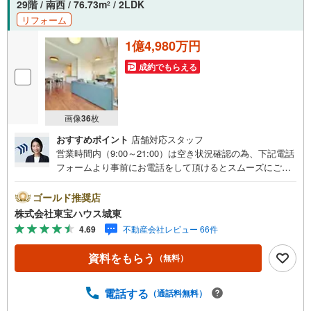
29階 / 南西 / 76.73m
/ 2LDK
2
案内が可能です。～住宅ローン～諸費用込融資や築年数の
リフォーム
古い物件のローンも得意としており、最適な銀行をご提案
します。～リフォーム～理想の間取り、テイストを作り上
1億4,980万円
げられます！リフォームプランナーの同行も可能です
成約でもらえる
画像
36
枚
おすすめポイント
店舗対応スタッフ
営業時間内（9:00～21:00）は空き状況確認の為、下記電話
フォームより事前にお電話をして頂けるとスムーズにご案
内ができます。▽TOHO HOUSE CLUB▽現時点の未来
カレンダーの作成▽ご購入後もお客様の人生のパートナー
ゴールド推奨店
として暮らしの「安心」を守り続けます。【Yahoo！ 不動
株式会社東宝ハウス城東
産キャンペーン対象店舗】当店で物件を成約するとPayPay
4.69
不動産会社レビュー 66件
ボーナスライトがもらえる「Yahoo！ 不動産 物件ご成約キ
ャンペーン」の対象になります。「資料をもらう」「見学
資料をもらう
（無料）
予約をする」ボタンからお問い合わせください。※必ずYah
oo！ JAPAN IDでログインしてください。※PayPayボーナ
スライトは出金と譲渡はできません。ご案内・詳細な資料
電話する
（通話料無料）
のご請求はお気軽にどうぞ♪お電話でのお問い合わせも常