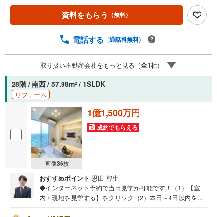
理士による確定申告の無料セミナーをご招待いたします。
資料をもらう
（無料）
◆ご予約に際して◆日時のご希望をお伝えください。（も
ちろん当日でも対応可能です）事前に鍵等の手配や内覧
（居住中物件）の手配が必要な場合がございますのでご容
電話する
（通話料無料）
赦ください。事前にご連絡をいただけると、スムーズなご
案内が可能となりますのでお手数ですがご一報ください。
取り扱い不動産会社をもっと見る（
全
1
社
）
◆物件のご案内は◆弊社へのご来社、お客様宅へのお迎
え・最寄駅での待ち合わせ、物件周辺のコンビニ等でお待
28階 / 南西 / 57.98m
/ 1SLDK
2
ち合わせなど、ご希望をお伝えください。ご希望条件をお
リフォーム
伝え頂けましたら、ご見学希望物件以外の資料も用意して
参ります。もちろん他の物件も併せてご案内させていただ
1億1,500万円
きます。
成約でもらえる
画像
36
枚
おすすめポイント
恩田 智生
◆インターネット予約で当日見学が可能です！（1）【室
内・現地を見学する】をクリック（2）本日～4日以内をご
希望の方は、「ご要望・ご質問欄」にご希望日時をご記入
ください。◆10:00～21:00はお電話でのお問い合わせがス