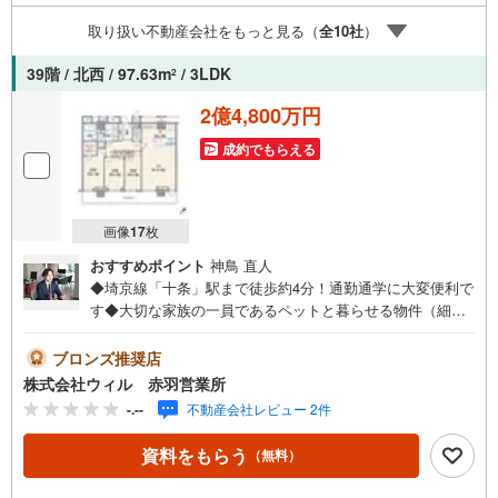
時受け付けております！■頭金0円からのご購入可能です■
取り扱い不動産会社をもっと見る（
全
10
社
）
（諸費用もOK）お気軽にお問い合わせください。
39階 / 北西 / 97.63m
/ 3LDK
2
2億4,800万円
成約でもらえる
画像
17
枚
おすすめポイント
神鳥 直人
◆埼京線「十条」駅まで徒歩約4分！通勤通学に大変便利で
す◆大切な家族の一員であるペットと暮らせる物件（細則
有）◆39階建てタワーマンションの最上階！眺望良好で
す！◆間取りはファミリーにおすすめの3LDK！◆居室は全
ブロンズ推奨店
て6帖以上の余裕のある設計です◆キッチンは開放感を演出
株式会社ウィル 赤羽営業所
してくれる対面タイプ◆嬉しい全居室収納付きの間取り
-.--
不動産会社レビュー 2件
で、すっきりとしたお住まいを実現！◆防犯性を高める4段
階セキュリティライン！◆ウェルカムラウンジ・フォレス
資料をもらう
（無料）
トパーク・コンシェルジュサービス等、共用施設充実！◆
「王子第五小学校」まで徒歩約3分！【営業時間 10:00～1