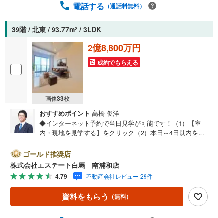
9:00】上記時間はお電話が繋がりやすくなっております。
電話する
（通話料無料）
お気軽にご連絡下さい！現地を見学される場合はご見学予
約ボタンよりご希望の日時をご記入いただけますとスムー
39階 / 北東 / 93.77m
/ 3LDK
2
ズにご案内が可能です。～住宅ローン～諸費用込融資や築
年数の古い物件のローンも得意としており、最適な銀行を
2億8,800万円
ご提案します。～リフォーム～理想の間取り、テイストを
成約でもらえる
作り上げられます！リフォームプランナーの同行も可能で
す。
画像
33
枚
おすすめポイント
高橋 俊洋
◆インターネット予約で当日見学が可能です！（1）【室
内・現地を見学する】をクリック（2）本日～4日以内をご
希望の方は、「ご要望・ご質問欄」にご希望日時をご記入
ください。◆10:00～21:00はお電話でのお問い合わせがス
ゴールド推奨店
ムーズです。●埼京線「十条」駅徒歩1分！●ペットと一緒
株式会社エステート白馬 南浦和店
に暮らせます（細則有）●ミストサウナ機能付き浴室乾燥機
4.79
不動産会社レビュー 29件
【Yahoo！ 不動産キャンペーン対象店舗です】 当店で物
件を成約するとPayPayボーナスをプレゼント！◆エステー
資料をもらう
（無料）
ト白馬の5大サポート◆1.FP相談サポート社外のファイナ
ンシャルプランナーと資金相談が無料2.設備保証の延長サ