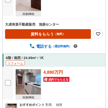
画像
26
枚
大成有楽不動産販売 池袋センター
資料をもらう
（無料）
電話する
（通話料無料）
6階 / 南西 / 24.69m
/ 1K
2
リフォーム
4,890万円
成約でもらえる
画像
36
枚
おすすめポイント
對馬 禎啓