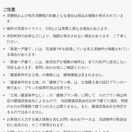
ご注意
消費税および地方消費税の対象となる場合は税込み価格が表示されていま
す。
物件の写真やイラスト、CGなどは実際と異なる場合があります。
市区町村の合併などにより、地図が表示されない場合があります。ご了承く
ださい。
「新築一戸建て」には、完成後1年を経過している未入居物件が掲載されてい
る場合があります。
「新築一戸建て」には、販売住戸が複数の物件は、全ての住戸に該当しない
項目もあります。各問い合わせ先にご確認ください。
「建築条件付き土地」の価格には、建物価格は含まれません。
「建築条件付き土地」の「建物プラン例」は、土地購入者の設計プランの一
例であり、プランの採用可否は任意です。
「土地（建築条件なし）」の「建物プラン例」に関して、そのプラン例は特
定の建築請負会社によるもので、 当該建築請負会社以外で建てた場合、同様
のものが同価格で建てられるとは限りません。また、建築請負会社を特定す
るものではありません。
お客様が入力する個人情報を含むお問い合わせデータは、当該物件の取扱会
社に送信され、そこで管理されます。
お問い合わせをされたお客様へは、取扱会社がご連絡いたします。