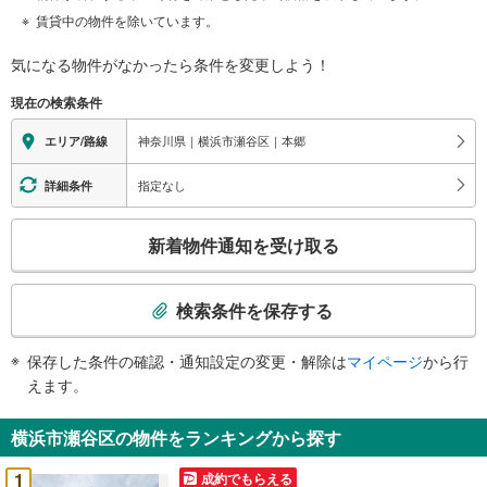
賃貸中の物件を除いています。
気になる物件がなかったら
条件を変更しよう！
現在の検索条件
神奈川県｜横浜市瀬谷区｜本郷
エリア/路線
指定なし
詳細条件
こ
新着物件通知を受け取る
の
検
索
検索条件を保存する
条
件
保存した条件の確認・通知設定の変更・解除は
マイページ
から行
で
えます。
通
知
横浜市瀬谷区の物件をランキングから探す
を
受
1
成約でもらえる