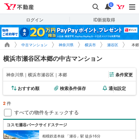
Yahoo!不動産
検索
通知
i
ログイン
ID新規取得
中古マンション
神奈川県
横浜市
瀬谷区
本郷
横浜市瀬谷区本郷の中古マンション
神奈川県｜横浜市瀬谷区｜本郷
条件変更
おすすめ順
検索条件保存
通知設定
2
件
すべての物件をチェックする
コスモ瀬谷パークサイドステージ
相模鉄道本線 「瀬谷」駅 徒歩16分