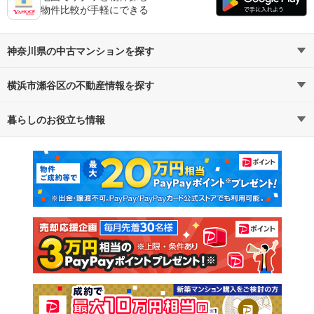
物件比較が手軽にできる
神奈川県の中古マンションを探す
横浜市瀬谷区の不動産情報を探す
路線・駅から探す
地域から探す
暮らしのお役立ち情報
不動産・住宅
賃貸住宅
通勤・通学時間から探す
地図から探す
マンションカタログ
教えて！住まいの先生
新築マンション
中古マンション
新築一戸建て
中古一戸建て
注文住宅
土地
売却査定