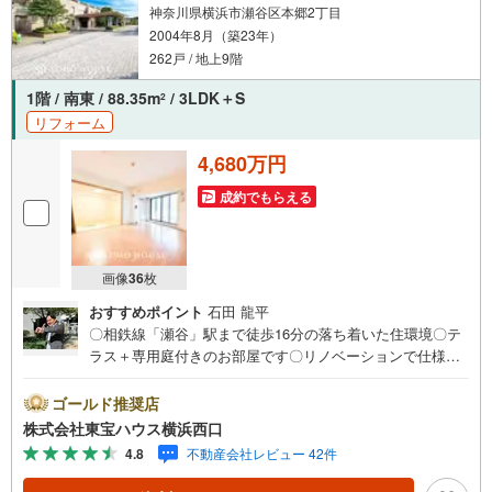
神奈川県横浜市瀬谷区本郷2丁目
2004年8月（築23年）
262戸 / 地上9階
1階 / 南東 / 88.35m
/ 3LDK＋S
2
リフォーム
4,680万円
成約でもらえる
画像
36
枚
おすすめポイント
石田 龍平
〇相鉄線「瀬谷」駅まで徒歩16分の落ち着いた住環境〇テ
ラス＋専用庭付きのお部屋です〇リノベーションで仕様や
設備が一新されますーーーーYahoo！ 不動産キャンペーン
対象店舗ーーーー当店で物件を成約するとPayPayボーナス
ゴールド推奨店
ライトがもらえる「Yahoo！ 不動産 物件ご成約キャンペー
株式会社東宝ハウス横浜西口
ン」の対象になります。「資料をもらう」「見学予約をす
4.8
不動産会社レビュー 42件
る」ボタンからお問い合わせください。※必ずYahoo！ JAP
AN IDでログインしてください。※PayPayボーナスライト