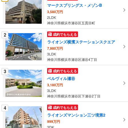
け
マークスプリングス・メゾンB
取
3,580万円
る
2LDK
・
神奈川県横浜市瀬谷区五貫目町
条
件
2
成約でもらえる
を
ライオンズ横濱ステーションスクエア
マ
7,980万円
イ
3LDK
ペ
神奈川県横浜市瀬谷区瀬谷4丁目
ー
ジ
3
成約でもらえる
に
ベルヴィル瀬谷
保
3,180万円
存
3LDK
す
神奈川県横浜市瀬谷区下瀬谷2丁目
る
4
成約でもらえる
ライオンズマンション三ツ境第2
999万円
3DK