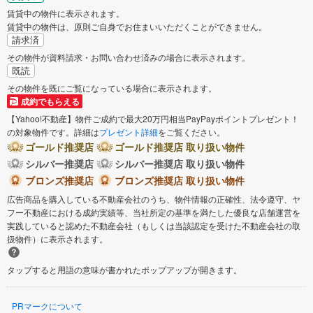
賃貸中の物件に表示されます。
賃貸中の物件は、原則ご自身でお住まいいただくことができません。
請求済
その物件が資料請求・お問い合わせ済みの場合に表示されます。
既読
その物件を既にご覧になっている場合に表示されます。
成約でもらえる
【Yahoo!不動産】物件ご成約で最大20万円相当PayPayポイントプレゼント！
の対象物件です。詳細は
プレゼント詳細
をご覧ください。
ゴールド推奨店
ゴールド推奨店 取り扱い物件
シルバー推奨店
シルバー推奨店 取り扱い物件
ブロンズ推奨店
ブロンズ推奨店 取り扱い物件
広告商品を購入している不動産会社のうち、物件情報の正確性、法令遵守、ヤ
フー不動産における成約実績等、当社所定の基準を満たした優良な店舗運営を
実践していると認めた不動産会社（もしくは当該認定を受けた不動産会社の取
扱物件）に表示されます。
タップすると用語の意味が書かれたポップアップが開きます。
PRマークについて