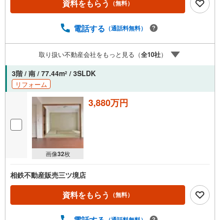
資料をもらう
（無料）
は出金と譲渡はできません。有効期限は付与日から60日で
す。ーーーーーーーーーーーーーーーーーーーーーーーー
ーー紹介金融機関/都市銀行利率/年利 0.95％（変動金利）※
電話する
（通話料無料）
上記金利は 2026年8月時点 のものであり、実際の適用金利
は融資実行時のものとなります。金利情勢により表記の返
取り扱い不動産会社をもっと見る（
全
10
社
）
済額と異なる場合があります。ーーーーーーーーーーーー
ーーーーーーーーーーーーー
3階 / 南 / 77.44m
/ 3SLDK
2
リフォーム
3,880万円
画像
32
枚
相鉄不動産販売三ツ境店
資料をもらう
（無料）
電話する
（通話料無料）