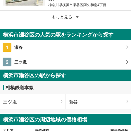
神奈川県横浜市瀬谷区阿久和南4丁目
5
下瀬谷団地9
もっと見る
750万円
3LDK
横浜市瀬谷区の人気の駅をランキングから探す
神奈川県横浜市瀬谷区下瀬谷3丁目
1
瀬谷
2
三ツ境
横浜市瀬谷区の駅から探す
相模鉄道本線
三ツ境
瀬谷
横浜市瀬谷区の周辺地域の価格相場
エリア
平均価格
該当物件数