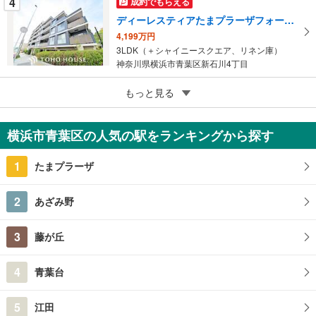
4
成約でもらえる
ディーレスティアたまプラーザフォースレジデンス
4,199万円
3LDK（＋シャイニースクエア、リネン庫）
神奈川県横浜市青葉区新石川4丁目
5
もっと見る
成約でもらえる
あざみ野団地325
3,990万円
横浜市青葉区の人気の駅をランキングから探す
3LDK
神奈川県横浜市青葉区あざみ野3丁目
1
たまプラーザ
2
あざみ野
3
藤が丘
4
青葉台
5
江田