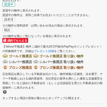
賃貸中
賃貸中の物件に表示されます。
賃貸中の物件は、原則ご自身でお住まいいただくことができません。
請求済
その物件が資料請求・お問い合わせ済みの場合に表示されます。
既読
その物件を既にご覧になっている場合に表示されます。
成約でもらえる
【Yahoo!不動産】物件ご成約で最大20万円相当PayPayポイントプレゼント！
の対象物件です。詳細は
プレゼント詳細
をご覧ください。
ゴールド推奨店
ゴールド推奨店 取り扱い物件
シルバー推奨店
シルバー推奨店 取り扱い物件
ブロンズ推奨店
ブロンズ推奨店 取り扱い物件
広告商品を購入している不動産会社のうち、物件情報の正確性、法令遵守、ヤ
フー不動産における成約実績等、当社所定の基準を満たした優良な店舗運営を
実践していると認めた不動産会社（もしくは当該認定を受けた不動産会社の取
扱物件）に表示されます。
タップすると用語の意味が書かれたポップアップが開きます。