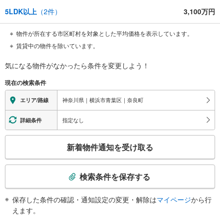
5LDK以上
（
2
件）
3,100万円
物件が所在する市区町村を対象とした平均価格を表示しています。
賃貸中の物件を除いています。
気になる物件がなかったら
条件を変更しよう！
現在の検索条件
神奈川県｜横浜市青葉区｜奈良町
エリア/路線
指定なし
詳細条件
こ
新着物件通知を受け取る
の
検
索
検索条件を保存する
条
件
保存した条件の確認・通知設定の変更・解除は
マイページ
から行
で
えます。
通