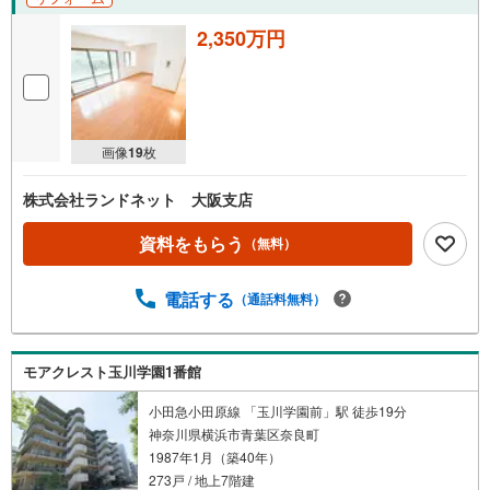
2,350万円
画像
19
枚
株式会社ランドネット 大阪支店
資料をもらう
（無料）
電話する
（通話料無料）
モアクレスト玉川学園1番館
小田急小田原線 「玉川学園前」駅 徒歩19分
神奈川県横浜市青葉区奈良町
1987年1月（築40年）
273戸 / 地上7階建