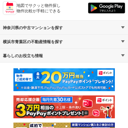
地図でサクッと物件探し
物件比較が手軽にできる
神奈川県の中古マンションを探す
横浜市青葉区の不動産情報を探す
路線・駅から探す
地域から探す
暮らしのお役立ち情報
不動産・住宅
賃貸住宅
通勤・通学時間から探す
地図から探す
マンションカタログ
教えて！住まいの先生
新築マンション
中古マンション
新築一戸建て
中古一戸建て
注文住宅
土地
売却査定