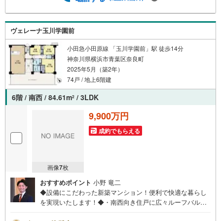
ても平気・・？お家の買替えってどうするの・・？etc.ま
ずは何でもお気軽にご相談ください！有資格者が丁寧にご
説明させていただきます！お問い合わせをお待ちしており
ヴェレーナ玉川学園前
ます!!
小田急小田原線 「玉川学園前」駅 徒歩14分
神奈川県横浜市青葉区奈良町
2025年5月（築2年）
74戸 / 地上6階建
6階 / 南西 / 84.61m
/ 3LDK
2
9,900万円
成約でもらえる
画像
7
枚
おすすめポイント
小野 竜二
◆設備にこだわった新築マンション！便利で快適な暮らし
を実現いたします！◆・南西向き住戸に広々ルーフバルコ
ニー！・ワンちゃんも二匹まで飼育可能！ご見学に関しま