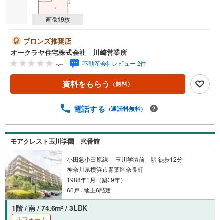
画像
19
枚
ブロンズ推奨店
オークラヤ住宅株式会社 川崎営業所
-.--
不動産会社レビュー 2件
資料をもらう
（無料）
電話する
（通話料無料）
モアクレスト玉川学園 弐番館
小田急小田原線 「玉川学園前」駅 徒歩12分
神奈川県横浜市青葉区奈良町
1988年1月（築39年）
60戸 / 地上6階建
1階 / 南 / 74.6m
/ 3LDK
2
リフォーム