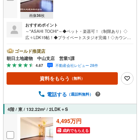
画像
36
枚
おすすめポイント
～*ASAHI TOCHI*～◆ペット・楽器可！（制限あり）◇
広々LDK15帖！◆プライベートスタジオ完備！◇カウンタ
ーキッチン！ * * * 住まい、安心のおとりつぎ * * * *おかげ
さまで42周年を迎えることができました♪ご成約件数7万件
ゴールド推奨店
達成!!☆当日のご見学も対応可能です！☆JR横浜線「中
朝日土地建物 中山支店 営業1課
山」駅徒歩1分！☆ご予約は『朝日土地建物中山店』まで！
4.67
不動産会社レビュー 28件
朝日土地建物グループは地域密着を合言葉に全13店舗でそ
の地域No.1を目指しております。広告掲載していない物件
資料をもらう
（無料）
も多数ございます。色々廻ったけど良い物件が無いな
ぁ・・頭金無くても平気・・？お家の買替えってどうする
の・・？etc.まずは何でもお気軽にご相談ください！有資
電話する
（通話料無料）
格者が丁寧にご説明させていただきます！お問い合わせを
お待ちしております!!
4階 / 東 / 132.22m
/ 2LDK＋S
2
4,495万円
成約でもらえる