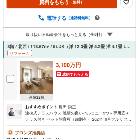
資料をもらう
（無料）
JAPAN IDでログインしてください。※PayPayボーナスラ
イトは出金と譲渡はできません。有効期限は付与日から60
日です。ーーーーーーーーーーーーーーーーーーーーーー
電話する
（通話料無料）
ーーーー紹介金融機関/都市銀行利率/年利 0.95％（変動金
利）※上記金利は 2026年8月時点 のものであり、実際の適
取り扱い不動産会社をもっと見る（
全
5
社
）
用金利は融資実行時のものとなります。金利情勢により表
記の返済額と異なる場合があります。ーーーーーーーーー
3階 / 北西 / 113.67m
/ 5LDK（洋 12.3畳 洋 5.2畳 洋 4.1畳 LDK 11.8畳 洋 6.8畳）
2
ーーーーーーーーーーーーーーーー
リフォーム
3,100万円
成約でもらえる
画像
22
枚
おすすめポイント
堀田 崇正
連棟式テラスハウス 眺望の良いバルコニー3つ＋専用庭＋
テラス付き ペット飼育可（細則有） 2024年6月フルリフォ
ーム済●・・・○・・・●・・・○～たまプラーザの東日本ハ
ウジング～*公式インスタグラム更新中！* ・マイホーム
ブロンズ推奨店
購入にも役立つ情報満載 ・ルームツアー公開中 ・嬉し