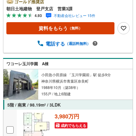
してはお気軽にご連絡下さいませ。営業時間 午前10時～
ゴールド推奨店
午後20時】上記時間はお電話が繋がりやすくなっておりま
朝日土地建物 登戸支店 営業3課
す。人気物件には特にお問い合わせが集中する為、お早め
4.93
不動産会社レビュー 15件
にお電話ください。『室内・現地見学をする』ボタンより
ご予約をいただくとご見学がスムーズです。【創業42年】
資料をもらう
（無料）
朝日土地建物株式会社は、神奈川県・東京都・埼玉県の不
動産を中心に取り扱っている不動産会社です。おかげさま
で創業42年の信頼と安心でお客様の住まい探しを全力でサ
電話する
（通話料無料）
ポートいたします。不動産に関わるご質問ご相談など、お
気軽にお問合せください。【とことん納得】当社では担当
営業が物件情報をご紹介しております。その後の物件のご
ワコーレ玉川学園 A棟
説明、資金計画、税金相談などについては、担当課長も同
席してご説明させていただきます。
小田急小田原線 「玉川学園前」駅 徒歩9分
神奈川県横浜市青葉区奈良町
1988年10月（築38年）
155戸 / 地上6階建
5階 / 南東 / 98.19m
/ 3LDK
2
3,980万円
成約でもらえる