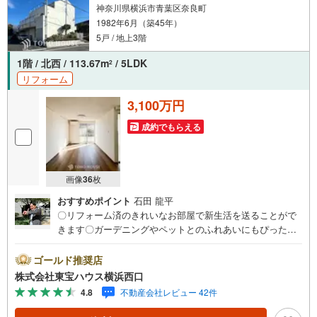
神奈川県横浜市青葉区奈良町
1982年6月（築45年）
5戸 / 地上3階
1階 / 北西 / 113.67m
/ 5LDK
2
リフォーム
3,100万円
成約でもらえる
画像
36
枚
おすすめポイント
石田 龍平
〇リフォーム済のきれいなお部屋で新生活を送ることがで
きます〇ガーデニングやペットとのふれあいにもぴったり
な広々したお庭付き〇かわいいペットに癒されながら暮ら
せるお部屋（細則有り）ーーーーYahoo！ 不動産キャンペ
ゴールド推奨店
ーン対象店舗ーーーー当店で物件を成約するとPayPayボー
株式会社東宝ハウス横浜西口
ナスライトがもらえる「Yahoo！ 不動産 物件ご成約キャン
4.8
不動産会社レビュー 42件
ペーン」の対象になります。「資料をもらう」「見学予約
をする」ボタンからお問い合わせください。※必ずYahoo！