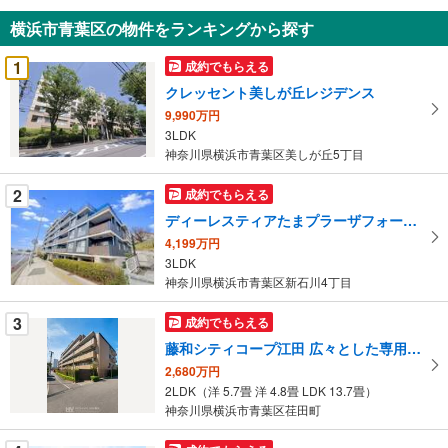
知
横浜市青葉区の物件をランキングから探す
を
受
1
成約でもらえる
け
クレッセント美しが丘レジデンス
取
9,990万円
る
3LDK
・
神奈川県横浜市青葉区美しが丘5丁目
条
件
2
成約でもらえる
を
ディーレスティアたまプラーザフォースレジデンス
マ
4,199万円
イ
3LDK
ペ
神奈川県横浜市青葉区新石川4丁目
ー
ジ
3
成約でもらえる
に
藤和シティコープ江田 広々とした専用庭付
保
2,680万円
存
2LDK（洋 5.7畳 洋 4.8畳 LDK 13.7畳）
す
神奈川県横浜市青葉区荏田町
る