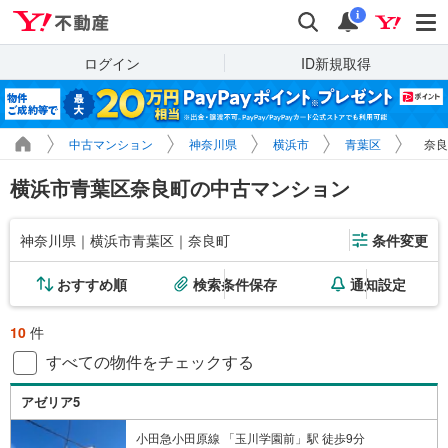
Yahoo!不動産
検索
通知
i
ログイン
ID新規取得
中古マンション
神奈川県
横浜市
青葉区
奈良
横浜市青葉区奈良町の中古マンション
神奈川県｜横浜市青葉区｜奈良町
条件変更
おすすめ順
検索条件保存
通知設定
10
件
すべての物件をチェックする
アゼリア5
小田急小田原線 「玉川学園前」駅 徒歩9分