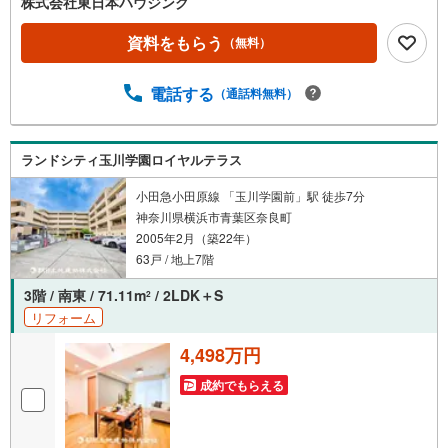
株式会社東日本ハウジング
いプレゼントキャンぺーン実施*LINE友だち募集中！* ・
個人情報無しで友達登録 ・ネット掲載よりも早い最速情
資料をもらう
（無料）
報 ・広告掲載ができない販売予定情報等もお届け ・Am
azonギフトカードプレゼント中●・・・○・・・●・・・○
電話する
（通話料無料）
キッズコーナー完備 提携駐車場あり ご来店プレゼントあり
■お問い合わせは、お気軽に東日本ハウジングまで■田園都
市線・小田急線を中心に地域密着で40年以上の実績。人と
人のつながりを大切に、豊富な情報力と広告力で、お客様
ランドシティ玉川学園ロイヤルテラス
の納得のいくお取引を実現してきました。まずはご相談か
らでもお気軽にお問合せ下さい。
小田急小田原線 「玉川学園前」駅 徒歩7分
神奈川県横浜市青葉区奈良町
2005年2月（築22年）
63戸 / 地上7階
3階 / 南東 / 71.11m
/ 2LDK＋S
2
リフォーム
4,498万円
成約でもらえる