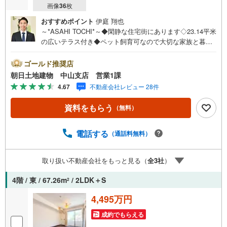
画像
36
枚
おすすめポイント
伊庭 翔也
～*ASAHI TOCHI*～◆閑静な住宅街にあります◇23.14平米
の広いテラス付き◆ペット飼育可なので大切な家族と暮ら
せます◇エレベーター付きで荷物が多い時も楽ちん◆オー
トロック有・宅配ボックス有でセキュリティ良好* * * * 住
ゴールド推奨店
まい、安心のおとりつぎ * * * *おかげさまで42周年を迎え
朝日土地建物 中山支店 営業1課
ることができました♪ご成約件数7万件達成!!☆当日のご見
4.67
不動産会社レビュー 28件
学も対応可能です！☆JR横浜線「中山」駅徒歩1分！☆ご
予約は『朝日土地建物中山店』まで！朝日土地建物グルー
資料をもらう
（無料）
プは地域密着を合言葉に全13店舗でその地域No.1を目指し
ております。広告掲載していない物件も多数ございます。
色々廻ったけど良い物件が無いなぁ・・頭金無くても平
電話する
（通話料無料）
気・・？お家の買替えってどうするの・・？etc.まずは何
でもお気軽にご相談ください！有資格者が丁寧にご説明さ
取り扱い不動産会社をもっと見る（
全
3
社
）
せていただきます！お問い合わせをお待ちしております!!
4階 / 東 / 67.26m
/ 2LDK＋S
2
4,495万円
成約でもらえる