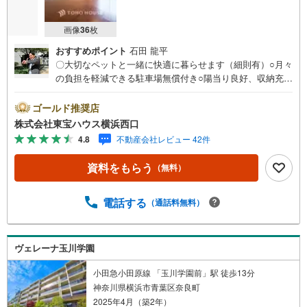
画像
36
枚
おすすめポイント
石田 龍平
〇大切なペットと一緒に快適に暮らせます（細則有）○月々
の負担を軽減できる駐車場無償付き○陽当り良好、収納充実
で快適な暮らしをーーーーYahoo！ 不動産キャンペーン対
象店舗ーーーー当店で物件を成約するとPayPayボーナスラ
ゴールド推奨店
イトがもらえる「Yahoo！ 不動産 物件ご成約キャンペー
株式会社東宝ハウス横浜西口
ン」の対象になります。「資料をもらう」「見学予約をす
4.8
不動産会社レビュー 42件
る」ボタンからお問い合わせください。※必ずYahoo！ JAP
AN IDでログインしてください。※PayPayボーナスライト
資料をもらう
（無料）
は出金と譲渡はできません。有効期限は付与日から60日で
す。ーーーーーーーーーーーーーーーーーーーーーーーー
ーー紹介金融機関/都市銀行利率/年利 0.95％（変動金利）※
電話する
（通話料無料）
上記金利は 2026年8月時点 のものであり、実際の適用金利
は融資実行時のものとなります。金利情勢により表記の返
済額と異なる場合があります。ーーーーーーーーーーーー
ヴェレーナ玉川学園
ーーーーーーーーーーーーー
小田急小田原線 「玉川学園前」駅 徒歩13分
神奈川県横浜市青葉区奈良町
2025年4月（築2年）