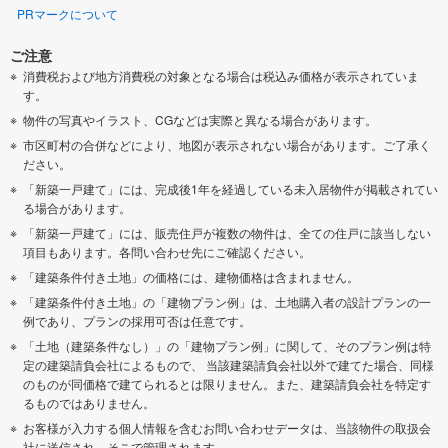
PRマークについて
ご注意
消費税および地方消費税の対象となる場合は税込み価格が表示されていま
す。
物件の写真やイラスト、CGなどは実際と異なる場合があります。
市区町村の合併などにより、地図が表示されない場合があります。ご了承く
ださい。
「新築一戸建て」には、完成後1年を経過している未入居物件が掲載されてい
る場合があります。
「新築一戸建て」には、販売住戸が複数の物件は、全ての住戸に該当しない
項目もあります。各問い合わせ先にご確認ください。
「建築条件付き土地」の価格には、建物価格は含まれません。
「建築条件付き土地」の「建物プラン例」は、土地購入者の設計プランの一
例であり、プランの採用可否は任意です。
「土地（建築条件なし）」の「建物プラン例」に関して、そのプラン例は特
定の建築請負会社によるもので、 当該建築請負会社以外で建てた場合、同様
のものが同価格で建てられるとは限りません。また、建築請負会社を特定す
るものではありません。
お客様が入力する個人情報を含むお問い合わせデータは、当該物件の取扱会
社に送信され、そこで管理されます。