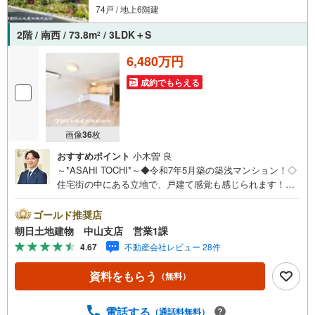
74戸 / 地上6階建
2階 / 南西 / 73.8m
/ 3LDK＋S
2
6,480万円
成約でもらえる
画像
36
枚
おすすめポイント
小木曽 良
～*ASAHI TOCHI*～◆令和7年5月築の築浅マンション！◇
住宅街の中にある立地で、戸建て感覚も感じられます！◆
収納力のある間取り！◇2路線利用可能で通勤通学に便利で
す！◆宅配ボックス、床暖房など最新設備が充実していま
ゴールド推奨店
す！* * * * 住まい、安心のおとりつぎ * * * *おかげさまで42
朝日土地建物 中山支店 営業1課
周年を迎えることができました♪ご成約件数7万件達成!!☆
4.67
不動産会社レビュー 28件
当日のご見学も対応可能です！☆JR横浜線「中山」駅徒歩
1分！☆ご予約は『朝日土地建物中山店』まで！朝日土地建
資料をもらう
（無料）
物グループは地域密着を合言葉に全13店舗でその地域No.1
を目指しております。広告掲載していない物件も多数ござ
います。色々廻ったけど良い物件が無いなぁ・・頭金無く
電話する
（通話料無料）