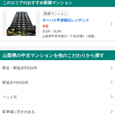
このエリアのおすすめ新築マンション
山梨県南都留郡山中湖村平野
新築マンション
サーパス甲府朝日レジデンス
未定
2LDK・3LDK
山梨県甲府市朝日一丁目22番1（地番）
山梨県の中古マンションを他のこだわりから探す
駅近・駅徒歩5分以内
駅徒歩10分以内
ペット可
駐車場に空きがある