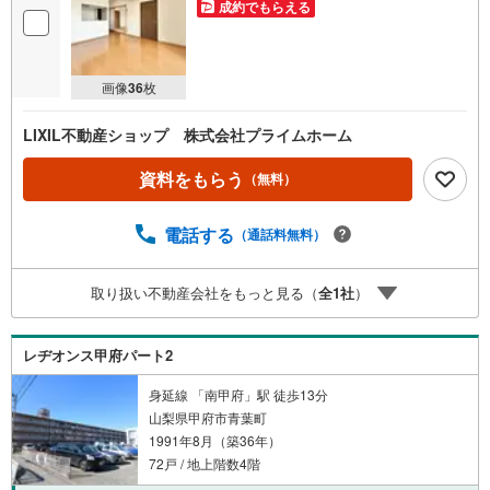
成約でもらえる
画像
36
枚
LIXIL不動産ショップ 株式会社プライムホーム
資料をもらう
（無料）
電話する
（通話料無料）
取り扱い不動産会社をもっと見る（
全
1
社
）
レヂオンス甲府パート2
身延線 「南甲府」駅 徒歩13分
山梨県甲府市青葉町
1991年8月（築36年）
72戸 / 地上階数4階