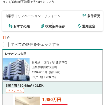
ョンをYahoo!不動産で見つけましょう。
山梨県｜リノベーション・リフォーム
条件変更
おすすめ順
検索条件保存
通知設定
11
件
すべての物件をチェックする
レヂオンス大里
身延線 「国母」駅 徒歩28分
山梨県甲府市大里町
1994年10月（築32年）
39戸 / 地上階数7階
6階 / 南 / 60.68m
/ 3LDK
2
リフォーム
1,480万円