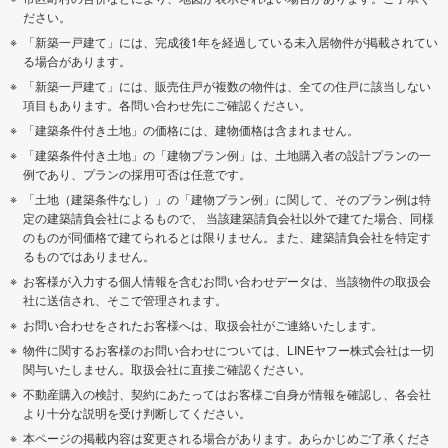
ださい。
「新築一戸建て」には、完成後1年を経過している未入居物件が掲載されてい
る場合があります。
「新築一戸建て」には、販売住戸が複数の物件は、全ての住戸に該当しない
項目もあります。各問い合わせ先にご確認ください。
「建築条件付き土地」の価格には、建物価格は含まれません。
「建築条件付き土地」の「建物プラン例」は、土地購入者の設計プランの一
例であり、プランの採用可否は任意です。
「土地（建築条件なし）」の「建物プラン例」に関して、そのプラン例は特
定の建築請負会社によるもので、 当該建築請負会社以外で建てた場合、同様
のものが同価格で建てられるとは限りません。また、建築請負会社を特定す
るものではありません。
お客様が入力する個人情報を含むお問い合わせデータは、当該物件の取扱会
社に送信され、そこで管理されます。
お問い合わせをされたお客様へは、取扱会社がご連絡いたします。
物件に関するお客様のお問い合わせについては、LINEヤフー株式会社は一切
関与いたしません。取扱会社に直接ご確認ください。
不動産購入の検討、契約にあたってはお客様ご自身が情報を確認し、各会社
より十分な説明を受け判断してください。
本ページの掲載内容は変更される場合があります。あらかじめご了承くださ