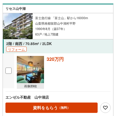
リセス山中湖
富士急行線 「富士山」駅から16000m
山梨県南都留郡山中湖村平野
1990年8月（築37年）
63戸 / 地上7階建
2階 / 南西 / 70.85m
/ 2LDK
2
リフォーム
320万円
画像
23
枚
エンゼル不動産 山中湖店
資料をもらう
（無料）