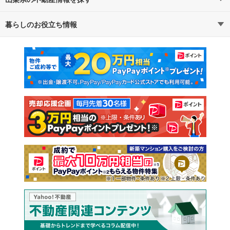
暮らしのお役立ち情報
不動産・住宅
賃貸住宅
通勤・通学時間から探す
地図から探す
マンションカタログ
教えて！住まいの先生
新築マンション
中古マンション
新築一戸建て
中古一戸建て
注文住宅
土地
売却査定