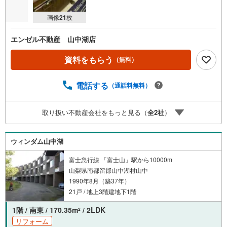
画像
21
枚
エンゼル不動産 山中湖店
資料をもらう
（無料）
電話する
（通話料無料）
取り扱い不動産会社をもっと見る（
全
2
社
）
ウィンダム山中湖
富士急行線 「富士山」駅から10000m
山梨県南都留郡山中湖村山中
1990年8月（築37年）
21戸 / 地上3階建地下1階
1階 / 南東 / 170.35m
/ 2LDK
2
リフォーム