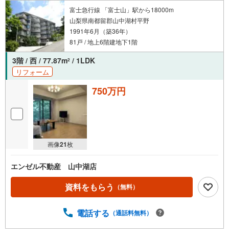
富士急行線 「富士山」駅から18000m
山梨県南都留郡山中湖村平野
1991年6月（築36年）
81戸 / 地上6階建地下1階
3階 / 西 / 77.87m
/ 1LDK
2
リフォーム
750万円
画像
21
枚
エンゼル不動産 山中湖店
資料をもらう
（無料）
電話する
（通話料無料）