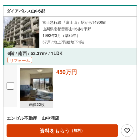
ダイアパレス山中湖3
富士急行線 「富士山」駅から14900m
山梨県南都留郡山中湖村平野
1992年3月（築35年）
57戸 / 地上7階建地下1階
6階 / 南西 / 52.37m
/ 1LDK
2
リフォーム
450万円
画像
22
枚
エンゼル不動産 山中湖店
資料をもらう
（無料）