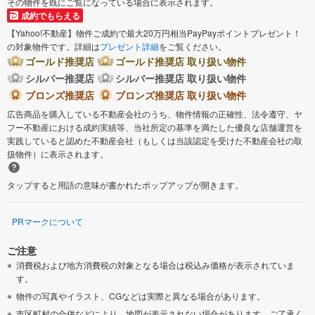
その物件を既にご覧になっている場合に表示されます。
成約でもらえる
【Yahoo!不動産】物件ご成約で最大20万円相当PayPayポイントプレゼント！
の対象物件です。詳細は
プレゼント詳細
をご覧ください。
ゴールド推奨店
ゴールド推奨店 取り扱い物件
シルバー推奨店
シルバー推奨店 取り扱い物件
ブロンズ推奨店
ブロンズ推奨店 取り扱い物件
広告商品を購入している不動産会社のうち、物件情報の正確性、法令遵守、ヤ
フー不動産における成約実績等、当社所定の基準を満たした優良な店舗運営を
実践していると認めた不動産会社（もしくは当該認定を受けた不動産会社の取
扱物件）に表示されます。
タップすると用語の意味が書かれたポップアップが開きます。
PRマークについて
ご注意
消費税および地方消費税の対象となる場合は税込み価格が表示されていま
す。
物件の写真やイラスト、CGなどは実際と異なる場合があります。
市区町村の合併などにより、地図が表示されない場合があります。ご了承く