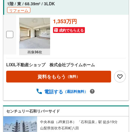
1階 / 東 / 68.39m
/ 3LDK
2
リフォーム
1,353万円
成約でもらえる
画像
36
枚
LIXIL不動産ショップ 株式会社プライムホーム
資料をもらう
（無料）
電話する
（通話料無料）
センチュリー石和リバーサイド
中央本線（JR東日本） 「石和温泉」駅 徒歩19分
山梨県笛吹市石和町八田