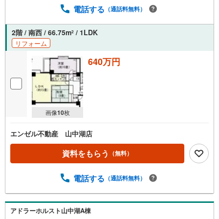
電話する
（通話料無料）
2階 / 南西 / 66.75m
/ 1LDK
2
リフォーム
640万円
画像
10
枚
エンゼル不動産 山中湖店
資料をもらう
（無料）
電話する
（通話料無料）
アドラーホルスト山中湖A棟