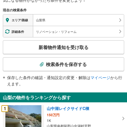
現在の検索条件
山梨県
エリア/路線
リノベーション・リフォーム
詳細条件
こ
新着物件通知を受け取る
の
検
索
検索条件を保存する
条
件
保存した条件の確認・通知設定の変更・解除は
マイページ
から行
で
えます。
通
知
山梨の物件をランキングから探す
を
受
1
山中湖レイクサイドC棟
け
150万円
取
1K
る
山梨県南都留郡山中湖村平野