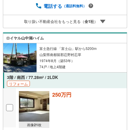
電話する
（通話料無料）
取り扱い不動産会社をもっと見る（
全
1
社
）
ロイヤル山中湖ハイム
富士急行線 「富士山」駅から5200m
山梨県南都留郡忍野村忍草
1974年8月（築53年）
74戸 / 地上4階建
3階 / 南西 / 77.28m
/ 2LDK
2
リフォーム
250万円
画像
21
枚