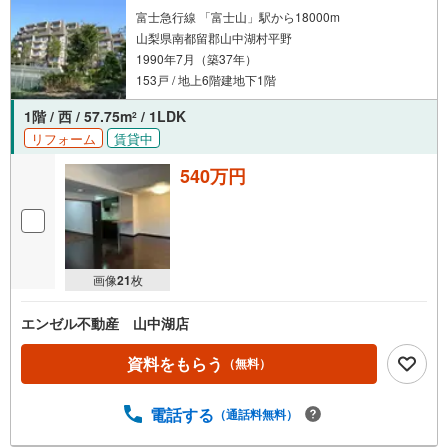
富士急行線 「富士山」駅から18000m
山梨県南都留郡山中湖村平野
1990年7月（築37年）
153戸 / 地上6階建地下1階
1階 / 西 / 57.75m
/ 1LDK
2
リフォーム
賃貸中
540万円
画像
21
枚
エンゼル不動産 山中湖店
資料をもらう
（無料）
電話する
（通話料無料）