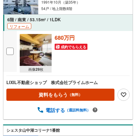
1991年10月（築35年）
54戸 / 地上階数8階
6階 / 南東 / 53.15m
/ 1LDK
2
リフォーム
680万円
成約でもらえる
画像
29
枚
LIXIL不動産ショップ 株式会社プライムホーム
資料をもらう
（無料）
電話する
（通話料無料）
シェスタ山中湖コリーナ1番館