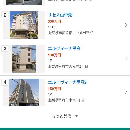
・
条
2
リセス山中湖
件
300万円
を
1LDK
マ
山梨県南都留郡山中湖村平野
イ
ペ
3
エルヴィーナ甲府
ー
ジ
180万円
1R
に
山梨県甲府市善光寺2丁目
保
存
す
4
エル・ヴィーナ甲府2
る
150万円
1K
山梨県甲府市中央5丁目
5
ヴィラ芙蓉台F棟
もっと見る
100万円
1LDK