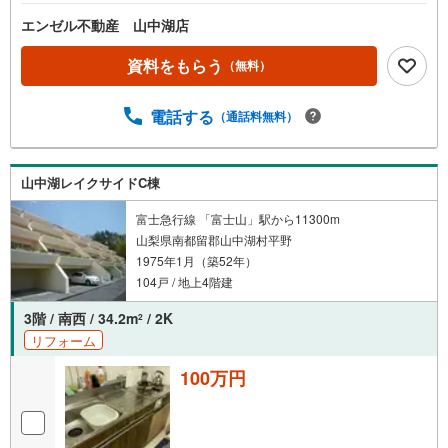
エンゼル不動産 山中湖店
資料をもらう
（無料）
電話する
（通話料無料）
山中湖レイクサイドC棟
富士急行線 「富士山」駅から11300m
山梨県南都留郡山中湖村平野
1975年1月（築52年）
104戸 / 地上4階建
3階 / 南西 / 34.2m
/ 2K
2
リフォーム
100万円