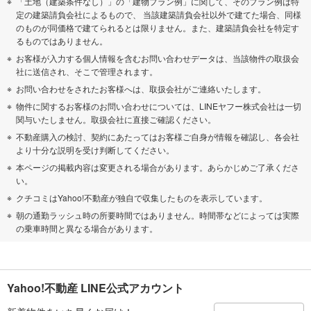
「土地（建築条件なし）」の「建物プラン例」に関して、そのプラン例は特
定の建築請負会社によるもので、 当該建築請負会社以外で建てた場合、同様
のものが同価格で建てられるとは限りません。また、建築請負会社を特定す
るものではありません。
お客様が入力する個人情報を含むお問い合わせデータは、当該物件の取扱会
社に送信され、そこで管理されます。
お問い合わせをされたお客様へは、取扱会社がご連絡いたします。
物件に関するお客様のお問い合わせについては、LINEヤフー株式会社は一切
関与いたしません。取扱会社に直接ご確認ください。
不動産購入の検討、契約にあたってはお客様ご自身が情報を確認し、各会社
より十分な説明を受け判断してください。
本ページの掲載内容は変更される場合があります。あらかじめご了承くださ
い。
クチコミはYahoo!不動産が独自で収集したものを表示しています。
朝の通勤ラッシュ時の所要時間ではありません。時間帯などによっては実際
の乗車時間と異なる場合があります。
Yahoo!不動産 LINE公式アカウント