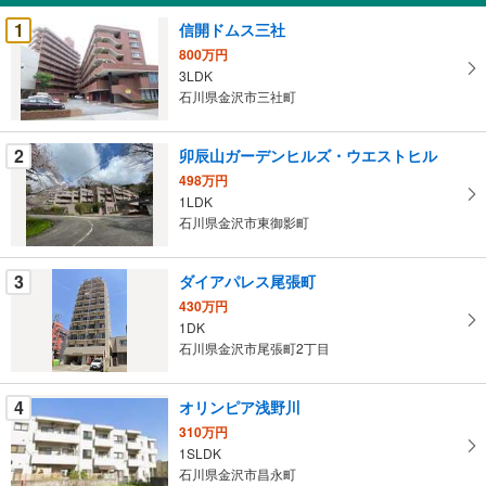
受
1
信開ドムス三社
け
800万円
取
3LDK
る
石川県金沢市三社町
・
条
2
卯辰山ガーデンヒルズ・ウエストヒル
件
498万円
を
1LDK
マ
石川県金沢市東御影町
イ
ペ
3
ダイアパレス尾張町
ー
ジ
430万円
1DK
に
石川県金沢市尾張町2丁目
保
存
す
4
オリンピア浅野川
る
310万円
1SLDK
石川県金沢市昌永町