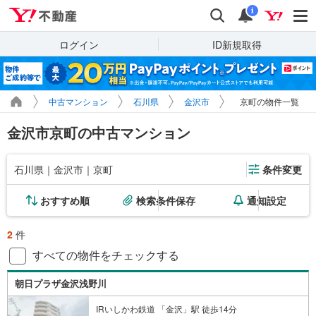
Yahoo!不動産
検索
通知
i
ログイン
ID新規取得
中古マンション
石川県
金沢市
京町の物件一覧
金沢市京町の中古マンション
石川県｜金沢市｜京町
条件変更
おすすめ順
検索条件保存
通知設定
2
件
すべての物件をチェックする
朝日プラザ金沢浅野川
IRいしかわ鉄道 「金沢」駅 徒歩14分