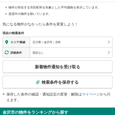
物件が所在する市区町村を対象とした平均価格を表示しています。
賃貸中の物件を除いています。
気になる物件がなかったら
条件を変更しよう！
現在の検索条件
石川県｜金沢市｜京町
エリア/路線
指定なし
詳細条件
こ
新着物件通知を受け取る
の
検
索
検索条件を保存する
条
件
保存した条件の確認・通知設定の変更・解除は
マイページ
から行
で
えます。
通
知
金沢市の物件をランキングから探す
を