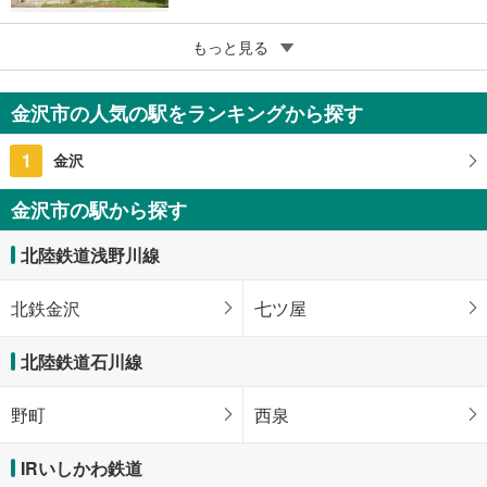
5
サーパス玉川町
もっと見る
3,780万円
3LDK
金沢市の人気の駅をランキングから探す
石川県金沢市玉川町
1
金沢
金沢市の駅から探す
北陸鉄道浅野川線
北鉄金沢
七ツ屋
北陸鉄道石川線
野町
西泉
IRいしかわ鉄道