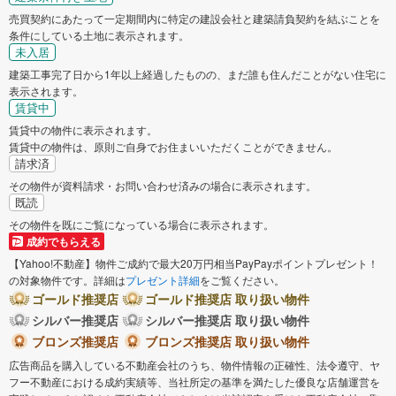
売買契約にあたって一定期間内に特定の建設会社と建築請負契約を結ぶことを
条件にしている土地に表示されます。
未入居
建築工事完了日から1年以上経過したものの、まだ誰も住んだことがない住宅に
表示されます。
賃貸中
賃貸中の物件に表示されます。
賃貸中の物件は、原則ご自身でお住まいいただくことができません。
請求済
その物件が資料請求・お問い合わせ済みの場合に表示されます。
既読
その物件を既にご覧になっている場合に表示されます。
成約でもらえる
【Yahoo!不動産】物件ご成約で最大20万円相当PayPayポイントプレゼント！
の対象物件です。詳細は
プレゼント詳細
をご覧ください。
ゴールド推奨店
ゴールド推奨店 取り扱い物件
シルバー推奨店
シルバー推奨店 取り扱い物件
ブロンズ推奨店
ブロンズ推奨店 取り扱い物件
広告商品を購入している不動産会社のうち、物件情報の正確性、法令遵守、ヤ
フー不動産における成約実績等、当社所定の基準を満たした優良な店舗運営を