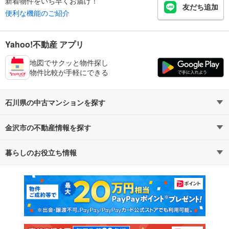
新着物件をいち早くお届け！
友だち追加
便利な機能のご紹介
Yahoo!不動産 アプリ
地図でサクッと物件探し
物件比較が手軽にできる
石川県の中古マンションを探す
金沢市の不動産情報を探す
路線・駅から探す
地域から探す
暮らしのお役立ち情報
不動産・住宅
賃貸住宅
通勤・通学時間から探す
地図から探す
マンションカタログ
教えて！住まいの先生
新築マンション
中古マンション
新築一戸建て
中古一戸建て