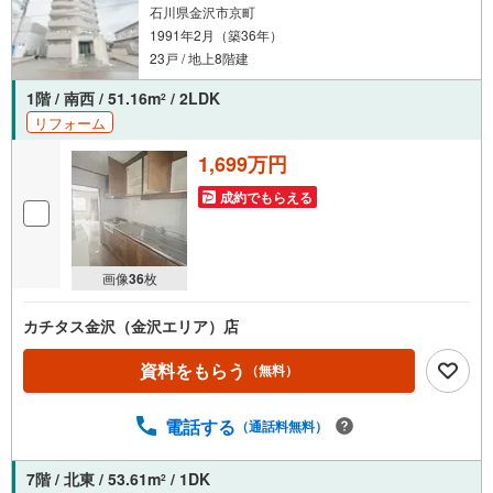
石川県金沢市京町
1991年2月（築36年）
23戸 / 地上8階建
1階 / 南西 / 51.16m
/ 2LDK
2
リフォーム
1,699万円
成約でもらえる
画像
36
枚
カチタス金沢（金沢エリア）店
資料をもらう
（無料）
電話する
（通話料無料）
7階 / 北東 / 53.61m
/ 1DK
2