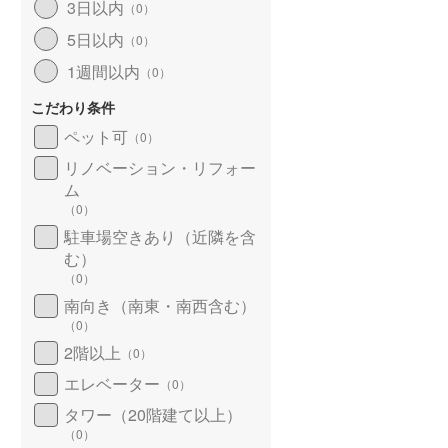
3日以内
（
0
）
5日以内
（
0
）
1週間以内
（
0
）
こだわり条件
ペット可
（
0
）
リノベーション・リフォー
ム
（
0
）
駐車場空きあり（近隣を含
む）
（
0
）
南向き（南東・南西含む）
（
0
）
2階以上
（
0
）
エレベーター
（
0
）
タワー（20階建て以上）
（
0
）