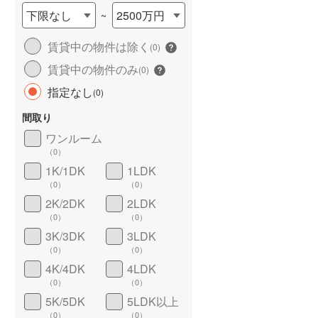
下限なし
2500万円
~
賃貸中の物件は除く
(
0
)
賃貸中の物件のみ
(
0
)
指定なし
(
0
)
間取り
ワンルーム
ワイドバルコニー
（
0
）
（
0
）
1K/1DK
1LDK
（
0
）
（
0
）
2K/2DK
2LDK
（
0
）
（
0
）
3K/3DK
3LDK
（
0
）
（
0
）
4K/4DK
4LDK
（
0
）
（
0
）
5K/5DK
5LDK以上
（
0
）
（
0
）