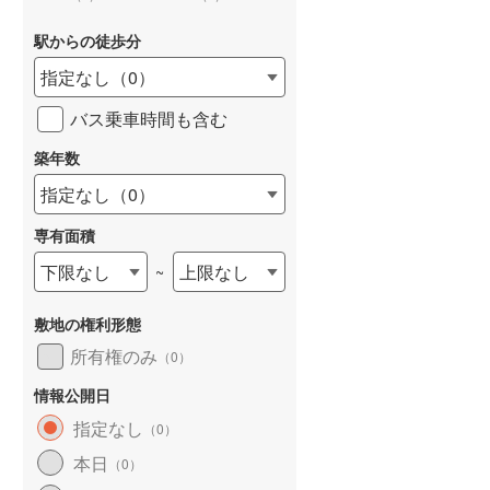
駅からの徒歩分
指定なし
（
0
）
バス乗車時間も含む
詳しく見る
築年数
指定なし
（
0
）
専有面積
下限なし
上限なし
~
敷地の権利形態
所有権のみ
（
0
）
情報公開日
指定なし
（
0
）
本日
（
0
）