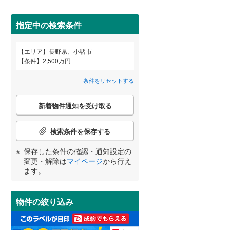
北佐久郡御代田町
(
0
)
指定中の検索条件
小県郡長和町
(
0
)
エリア
長野県、小諸市
諏訪郡原村
(
0
)
宮崎
鹿児島
沖縄
条件
2,500万円
2階以上
（
0
）
上伊那郡飯島町
(
0
)
条件をリセットする
上伊那郡宮田村
(
0
)
最上階
（
0
）
こ
新着物件通知を受け取る
の
する
る
条件をリセットする
条件をリセットする
条件をリセットする
条件をリセットする
条件をリセットする
条件をリセットする
下伊那郡阿南町
(
0
)
検
索
検索条件を保存する
下伊那郡根羽村
(
0
)
条
制震構造
（
0
）
件
保存した条件の確認・通知設定の
下伊那郡天龍村
(
0
)
で
低層マンション（4階建て以
変更・解除は
マイページ
から行え
通
ます。
下伊那郡豊丘村
(
0
)
下）
（
0
）
知
を
木曽郡南木曽町
(
0
)
受
物件の絞り込み
け
木曽郡大桑村
(
0
)
取
小学校まで1km以内
（
0
）
る