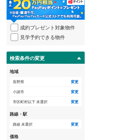
東筑摩郡生坂村
(
0
)
・
条
東筑摩郡筑北村
(
0
)
件
を
ゲストルーム
（
0
）
北安曇郡白馬村
(
0
)
成約プレゼント対象物件
マ
イ
上高井郡小布施町
(
0
)
見学予約できる物件
ペ
ー
下高井郡木島平村
(
0
)
ＴＶモニタ付インターホン
ジ
に
検索条件の変更
（
0
）
上水内郡小川村
(
0
)
保
存
地域
す
る
長野県
変更
小諸市
変更
市区町村以下 未選択
変更
路線・駅
路線 未選択
変更
価格