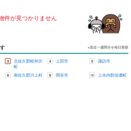
島根
岡山
広島
山口
佐久穂町
(
0
)
北佐久郡軽井沢町
(
1
)
（
0
）
24時間有人管理
（
0
）
物件が見つかりません
香川
愛媛
高知
立科町
(
0
)
小県郡青木村
(
0
)
保存した条件を見る
建ち方、日当たり
諏訪町
(
0
)
諏訪郡富士見町
(
0
)
佐賀
長崎
熊本
大分
0
）
南向き（南東・南西含む）
辰野町
(
0
)
上伊那郡箕輪町
(
0
)
（
0
）
す
※直近一週間分を毎日更新
南箕輪村
(
0
)
上伊那郡中川村
(
0
)
戸なし
（
0
）
メゾネット
（
0
）
北佐久郡軽井沢
上田市
諏訪市
3
4
5
この条件で検索する
この条件で検索する
この条件で検索する
この条件で検索する
この条件で検索する
この条件で検索する
市区町村以下を選択
市区町村を選択す
駅を選択する
松川町
(
0
)
下伊那郡高森町
(
0
)
町
施工・品質・工法関連
内
南佐久郡川上村
岡谷市
上水内郡信濃町
8
9
阿智村
(
0
)
下伊那郡平谷村
(
0
)
10
（
0
）
免震構造
（
0
）
下條村
(
0
)
下伊那郡売木村
(
0
)
総戸数200以上）
タワー（20階建て以上）
（
0
）
泰阜村
(
0
)
下伊那郡喬木村
(
0
)
大鹿村
(
0
)
木曽郡上松町
(
0
)
祖村
(
0
)
木曽郡王滝村
(
0
)
駅が始発駅
（
0
）
海まで2km以内
（
0
）