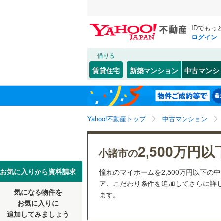
IDでもっ
ログイン
借りる
北海道
JR
北海道
信越本線
(
こだわり条件
リフォーム、
賃貸住宅
新築マンション
中古マンシ
小海線
(
0
)
リノベー
長野市
(
9
東北
青森
（
0
）
飯田線
(
0
)
岡谷市
(
0
関東
東京
北陸新幹
Yahoo!不動産トップ
中古マンション
共用設備
須坂市
(
0
駒ヶ根市
宅配ボッ
信越・北陸
新潟
私鉄・その他
しなの鉄
2,500万円以
小諸市の
飯山市
トランク
(
1
上田電鉄
東海
愛知
お気に入りから資料請求
憧れのマイホームを2,500万円以下の
佐久市
駐車場空
(
0
ア、こだわり条件を追加してさらに詳し
気になる物件を
（
0
）
ます。
近畿
大阪
安曇野市
お気に入りに
追加してみましょう
管理・管理規
南佐久郡