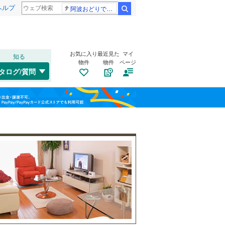
ヘルプ
阿波おどりで不適切な動画
検索
お気に入り
最近見た
マイ
知る
物件
物件
ページ
中央本線（JR東日本）
(
0
)
タログ/質問
大糸線（JR東日本）
(
0
)
上田市
(
2
)
福島
大糸線（JR西日本）
(
0
)
諏訪市
(
1
)
栃木
群馬
山梨
伊那市
(
0
)
大町市
自転車置き場
(
0
)
（
0
）
長野電鉄長野線
(
0
)
塩尻市
バイク置き場
(
0
)
（
0
）
東御市
防犯カメラ
(
0
)
（
0
）
和歌山
南佐久郡川上村
(
2
)
南佐久郡北相木村
(
0
)