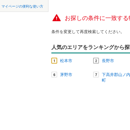
中国
鳥取
マイページの便利な使い方
南佐久郡
ペット可
お探しの条件に一致する
四国
徳島
北佐久郡
配置、向き、
諏訪郡下
条件を変更して再度検索してください。
九州・沖縄
福岡
角住戸
（
上伊那郡
人気のエリアをランキングから探
上伊那郡
階下に住
0
0
0
0
0
0
松本市
長野市
1
2
該当物件
該当物件
該当物件
該当物件
該当物件
該当物件
件
件
件
件
件
件
下伊那郡
構造・規模・
茅野市
下高井郡山ノ
6
7
下伊那郡
耐震構造
町
下伊那郡
大規模（
下伊那郡
（
0
）
下伊那郡
立地
木曽郡木
最寄りの