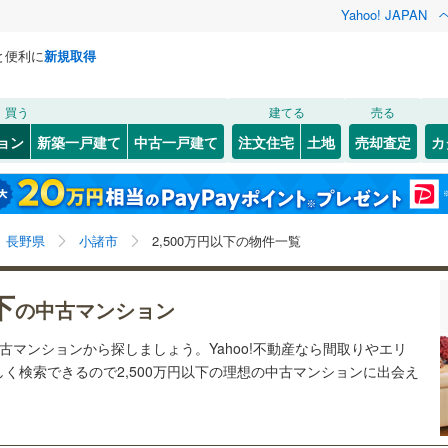
Yahoo! JAPAN
と便利に
新規取得
検索条件を保存しました
買う
建てる
売る
0
)
飯山線
(
0
)
リノベーション
ョン
新築一戸建て
中古一戸建て
注文住宅
土地
売却査定
カ
この検索条件の新着物件通知は、
マイページ
から設定できます。
篠ノ井線
(
0
)
ション・リフォーム
築古・築30年以上
（
0
）
)
松本市
(
3
)
岩手
宮城
秋田
山形
中央本線（JR東海）
(
0
)
)
飯田市
(
0
)
長野県、小諸市、2,500万円
神奈川
埼玉
千葉
茨城
線
(
0
)
長野県
小諸市
2,500万円以下の物件一覧
)
小諸市
(
0
)
クスあり
(
0
)
（
0
）
中野市
24時間ゴミ出し可
(
0
)
（
0
）
長野
富山
石川
福井
道北しなの線
(
0
)
しなの鉄道
(
0
)
下
の中古マンション
検索条件を保存する
ルーム
)
（
0
）
茅野市
エレベーター
(
2
)
（
0
）
別所線
(
0
)
松本電鉄上高地線
(
0
)
閉じる
閉じる
お気に入りリストを見る
お気に入りリストを見る
閉じる
閉じる
岐阜
静岡
三重
中古マンションから探しましょう。Yahoo!不動産なら間取りやエリ
きあり（近隣を含む）
)
千曲市
オートロック
(
1
)
（
0
）
マイページ
く検索できるので2,500万円以下の理想の中古マンションに出会え
兵庫
京都
滋賀
奈良
(
0
)
南佐久郡小海町
(
0
)
約
南牧村
(
0
)
南佐久郡南相木村
(
0
)