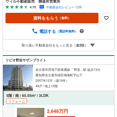
ウィル不動産販売 御器所営業所
境はもちろん、過去にお任せいただいたお客様に現地の生
4.75
不動産会社レビュー 12件
の声をもとに住戸環境を提案致します。＼平日のお住まい
探しの方へ/弊社では平日にご内覧・契約など平日にお住ま
資料をもらう
（無料）
い探しをされるお客様にサービスをご用意しています。＼
お仕事で忙しい方へ/午前10時から午後7時まで”毎日”営業し
ています。事前にご予約頂きましたら営業時間外でのご内
電話する
（通話料無料）
覧もご対応いたします。＼本物件の他にも気になる物件が
ある方へ/不動産業者間で不動産情報が共有されているの
取り扱い不動産会社をもっと見る（
全
2
社
）
で、名古屋市全域や、その他隣接エリアでもご内覧が可能
です！ 【御器所営業所】○地下鉄桜通線、鶴舞線「御器
所」駅徒歩1分○お子様が遊べるキッズスペースあり○定休
リビオ野並サザンブライト
日ございません
名古屋市営地下鉄桜通線 「野並」駅 徒歩13分
愛知県名古屋市緑区鳴海町字山下
2007年12月（築19年）
49戸 / 地上15階
5階 / 南 / 85.55m
/ 3LDK
2
リフォーム
2,648万円