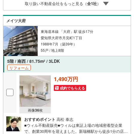
取り扱い不動産会社をもっと見る（
全
1
社
）
す。弊社で掲載している物件以外にもご紹介可能ですの
で、一度ご相談ください。●その他の相談もプロが対応●物
件に関することはもちろん、住宅ローンなどの資金面やリ
メイツ大府
フォームに関することなど、お住まいに関するどんなこと
でもお気軽にご相談ください。
東海道本線 「大府」駅 徒歩17分
愛知県大府市月見町1丁目
1988年7月（築39年）
55戸 / 地上8階
5階 / 南西 / 81.75m
/ 3LDK
2
リフォーム
1,490万円
成約でもらえる
画像
36
枚
おすすめポイント
高松 泰志
■ウィル不動産販売■ウィルは東証上場の地域密着型企業
で、創業30周年を迎えました。新瑞橋駅から徒歩1分の店舗