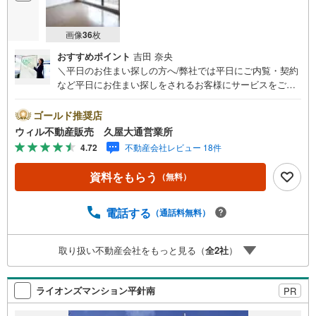
画像
36
枚
おすすめポイント
吉田 奈央
＼平日のお住まい探しの方へ/弊社では平日にご内覧・契約
など平日にお住まい探しをされるお客様にサービスをご用
意しています。＼お仕事で忙しい方へ/午前10時から午後7
時まで”毎日”営業しています。事前にご予約頂きましたら営
ゴールド推奨店
業時間外でのご内覧もご対応いたします。＼本物件の他に
ウィル不動産販売 久屋大通営業所
も気になる物件がある方へ/不動産業者間で不動産情報が共
4.72
不動産会社レビュー 18件
有されているので、名古屋市全域や、その他隣接エリアで
もご内覧が可能です！ 【ウィル不動産販売 久屋大通営業
資料をもらう
（無料）
所】◎地下鉄東山線「栄」駅7A出口から徒歩1分、名城線
「久屋大通」駅7A出口から徒歩1分◎お子様が遊べるキッ
ズスペースあり◎営業時間 10:00～19:00（定休日無し） 上
電話する
（通話料無料）
記時間はお電話が繋がりやすくなっております。ぜひお気
軽にご連絡下さい！現地を見学される場合は「室内・現地
取り扱い不動産会社をもっと見る（
全
2
社
）
を見学する（無料）」ボタンよりご希望の日時をご記入い
ただけますとスムーズにご案内が可能です。
ライオンズマンション平針南
PR