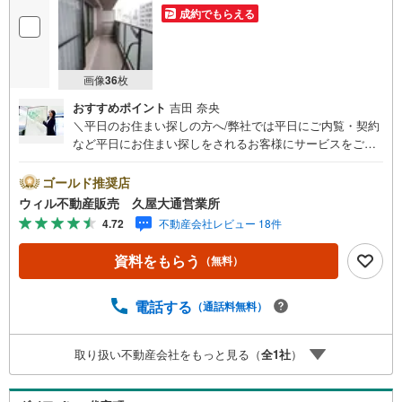
成約でもらえる
画像
36
枚
おすすめポイント
吉田 奈央
＼平日のお住まい探しの方へ/弊社では平日にご内覧・契約
など平日にお住まい探しをされるお客様にサービスをご用
意しています。＼お仕事で忙しい方へ/午前10時から午後7
時まで”毎日”営業しています。事前にご予約頂きましたら営
ゴールド推奨店
業時間外でのご内覧もご対応いたします。＼本物件の他に
ウィル不動産販売 久屋大通営業所
も気になる物件がある方へ/不動産業者間で不動産情報が共
4.72
不動産会社レビュー 18件
有されているので、名古屋市全域や、その他隣接エリアで
もご内覧が可能です！ 【ウィル不動産販売 久屋大通営業
資料をもらう
（無料）
所】◎地下鉄東山線「栄」駅7A出口から徒歩1分、名城線
「久屋大通」駅7A出口から徒歩1分◎お子様が遊べるキッ
ズスペースあり◎営業時間 10:00～19:00（定休日無し） 上
電話する
（通話料無料）
記時間はお電話が繋がりやすくなっております。ぜひお気
軽にご連絡下さい！現地を見学される場合は「室内・現地
取り扱い不動産会社をもっと見る（
全
1
社
）
を見学する（無料）」ボタンよりご希望の日時をご記入い
ただけますとスムーズにご案内が可能です。