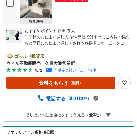
画像
36
枚
おすすめポイント
吉田 奈央
＼平日のお住まい探しの方へ/弊社では平日にご内覧・契約
など平日にお住まい探しをされるお客様にサービスをご用
意しています。＼お仕事で忙しい方へ/午前10時から午後7
時まで”毎日”営業しています。事前にご予約頂きましたら営
ゴールド推奨店
業時間外でのご内覧もご対応いたします。＼本物件の他に
ウィル不動産販売 久屋大通営業所
も気になる物件がある方へ/不動産業者間で不動産情報が共
4.72
不動産会社レビュー 18件
有されているので、名古屋市全域や、その他隣接エリアで
もご内覧が可能です！ 【ウィル不動産販売 久屋大通営業
資料をもらう
（無料）
所】◎地下鉄東山線「栄」駅7A出口から徒歩1分、名城線
「久屋大通」駅7A出口から徒歩1分◎お子様が遊べるキッ
ズスペースあり◎営業時間 10:00～19:00（定休日無し） 上
電話する
（通話料無料）
記時間はお電話が繋がりやすくなっております。ぜひお気
軽にご連絡下さい！現地を見学される場合は「室内・現地
取り扱い不動産会社をもっと見る（
全
3
社
）
を見学する（無料）」ボタンよりご希望の日時をご記入い
ただけますとスムーズにご案内が可能です。
ファミリアーレ昭和橋公園