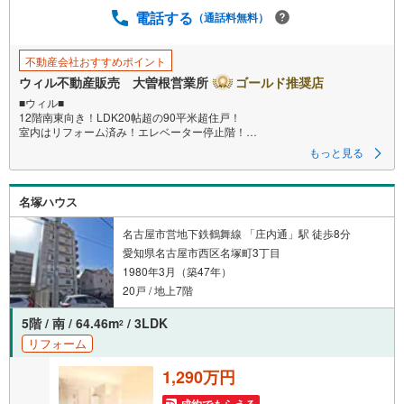
電話する
保
（通話料無料）
存
す
不動産会社おすすめポイント
る
ウィル不動産販売 大曽根営業所
ゴールド推奨店
■ウィル■
12階南東向き！LDK20帖超の90平米超住戸！
室内はリフォーム済み！エレベーター停止階！
地下鉄「砂田橋」駅徒歩5分！利便性良好！
もっと見る
＝＝＝＝＝＝＝＝＝＝
名塚ハウス
〇地下鉄名城線「砂田橋」駅徒歩5分！3沿線利用可能の好アクセス！
〇12階部分×南東向きにつき陽当たり・眺望良好！
〇専有面積90.18平米のゆとりある3LDK！追加工事で4LDKへの変更も可能
名古屋市営地下鉄鶴舞線 「庄内通」駅 徒歩8分
です！
愛知県名古屋市西区名塚町3丁目
〇LDK約20.7帖の広々空間でご家族がゆったり寛げます！
1980年3月（築47年）
〇2026年6月リフォーム完了済み！
〇ペット飼育可（規約有・2匹まで）！
20戸 / 地上7階
〇総戸数796戸の大規模マンション！
5階 / 南 / 64.46m
/ 3LDK
2
リフォーム
1,290万円