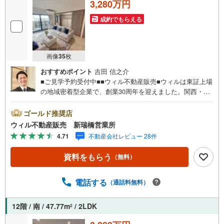
3,280万円
成約でもらえる
画像
35
枚
おすすめポイント
吉田 信之介
■ご見学予約受付中■■ウィル不動産販売■ウィルは東証上場
の地域密着型企業で、創業30周年を迎えました。関西・東
海・関東で20店舗超えの営業所があり、エリア間で連携し
たお手伝いも可能です。新瑞橋駅から徒歩1分の店舗には、
ゴールド推奨店
キッズスペースやおむつ替えスペースを完備しており、お
ウィル不動産販売 新瑞橋営業所
子様連れのお客様も安心してご利用いただけます。●平日の
4.71
不動産会社レビュー 28件
お住まい探しの方へ●弊社では平日にご内覧や契約を希望さ
れるお客様のために、「平日会員制度」という割引プラン
資料をもらう
（無料）
をご用意しています。●お仕事で忙しい方へ●午前10時から
午後7時まで、毎日営業しております。事前にご予約いただ
ければ、営業時間外でのご内覧にも対応いたします。ま
電話する
（通話料無料）
た、オンライン内覧や事前のLINE相談も可能です。●すぐ
の内覧も可能です●弊社は定休日なく営業しており、当日の
12階 / 南 / 47.77m
/ 2LDK
2
ご内覧も承ります。弊社で掲載している物件以外にもご紹
介可能ですので、一度ご相談ください。物件に関すること