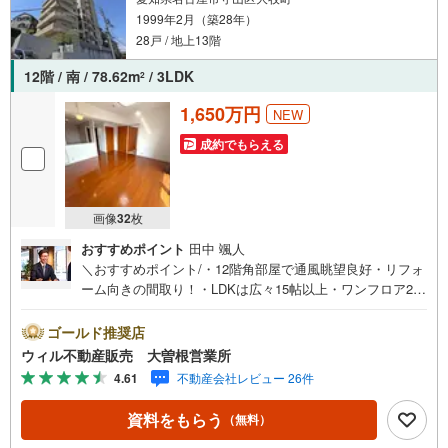
1999年2月（築28年）
28戸 / 地上13階
12階 / 南 / 78.62m
/ 3LDK
2
1,650万円
NEW
成約でもらえる
画像
32
枚
おすすめポイント
田中 颯人
＼おすすめポイント/・12階角部屋で通風眺望良好・リフォ
ーム向きの間取り！・LDKは広々15帖以上・ワンフロア2邸
の高層階・オートロック、宅配ボックス付・居室にも床暖
房あり！・専用駐車場付き＼駅近好立地/複数沿線利用可能
ゴールド推奨店
（中央本線、瀬戸線、ゆとりーとライン）・中央本線「新
ウィル不動産販売 大曽根営業所
守山」徒歩13分・守山小学校徒歩10分・守山中学校徒歩11
4.61
不動産会社レビュー 26件
分・業務スーパー徒歩5分＼近隣エリアも取り扱いしており
ます/ 中、東、西、中村、昭和、千種、北、熱田、瑞穂、
資料をもらう
（無料）
名東区など名古屋市内エリアを問わずご紹介可能！名古屋