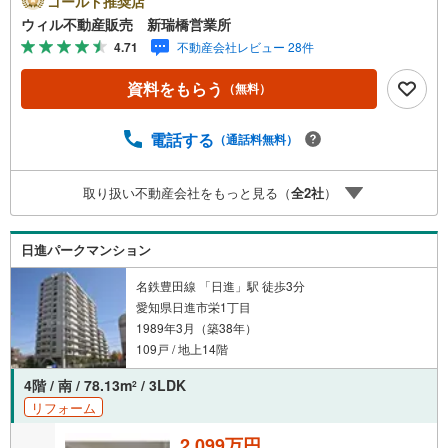
ゴールド推奨店
イドバルコニーで採光良好です。横長リビングは開放感が
ウィル不動産販売 新瑞橋営業所
あります。アウトポール設計で家具の配置がしやすいプラ
4.71
不動産会社レビュー 28件
ンペット飼育可能（細則あり）、オートロック、宅配ボッ
クスありリフォーム済み物件のためすぐに生活を始められ
資料をもらう
（無料）
ます。旭出小学校徒歩4分のためお子様の通学も安心です。
徒歩圏内に買物施設あり。公園が複数あり、緑の多い住環
境です。【弊社について】定休日なしのウィルなら即日対
電話する
（通話料無料）
応可能！住宅ローン、追加リフォームのご相談も承りま
す！まずはお気軽にお問合せください！
取り扱い不動産会社をもっと見る（
全
2
社
）
日進パークマンション
名鉄豊田線 「日進」駅 徒歩3分
愛知県日進市栄1丁目
1989年3月（築38年）
109戸 / 地上14階
4階 / 南 / 78.13m
/ 3LDK
2
リフォーム
2,099万円