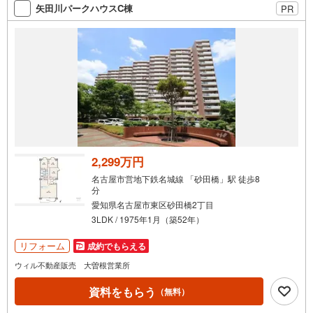
索
矢田川パークハウスC棟
PR
条
件
で
通
知
を
受
け
取
る
2,299万円
・
名古屋市営地下鉄名城線 「砂田橋」駅 徒歩8
条
分
件
愛知県名古屋市東区砂田橋2丁目
を
3LDK / 1975年1月（築52年）
マ
リフォーム
成約でもらえる
イ
ペ
ウィル不動産販売 大曽根営業所
ー
資料をもらう
（無料）
ジ
に