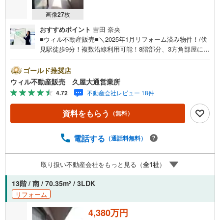
画像
27
枚
おすすめポイント
吉田 奈央
■ウィル不動産販売■＼2025年1月リフォーム済み物件！/伏
見駅徒歩9分！複数沿線利用可能！8階部分、3方角部屋につ
き採光通風良好！収納豊富で便利にお使いいただけます！--
------＼間取りなど/〇3方角部屋！〇収納豊富！〇対面キッ
ゴールド推奨店
チン〇ポーチつき住戸！〇採光通風良好！〇オートロック
ウィル不動産販売 久屋大通営業所
付き！＼リフォーム内容/〇2025年1月フルリフォーム済！
4.72
不動産会社レビュー 18件
〇キッチン、トイレ交換！〇フローリング、クロス張替！
＼周辺環境/〇伏見駅徒歩9分！〇大須観音駅徒歩11分！〇
資料をもらう
（無料）
複数沿線利用可能！〇徒歩圏内に買物施設多数あり！
電話する
（通話料無料）
取り扱い不動産会社をもっと見る（
全
1
社
）
13階 / 南 / 70.35m
/ 3LDK
2
リフォーム
4,380万円