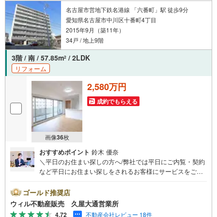
名古屋市営地下鉄名港線 「六番町」駅 徒歩9分
愛知県名古屋市中川区十番町4丁目
2015年9月（築11年）
34戸 / 地上9階
3階 / 南 / 57.85m
/ 2LDK
2
リフォーム
2,580万円
成約でもらえる
画像
36
枚
おすすめポイント
鈴木 優奈
＼平日のお住まい探しの方へ/弊社では平日にご内覧・契約
など平日にお住まい探しをされるお客様にサービスをご用
意しています。＼お仕事で忙しい方へ/午前10時から午後7
時まで”毎日”営業しています。事前にご予約頂きましたら営
ゴールド推奨店
業時間外でのご内覧もご対応いたします。＼本物件の他に
ウィル不動産販売 久屋大通営業所
も気になる物件がある方へ/不動産業者間で不動産情報が共
4.72
不動産会社レビュー 18件