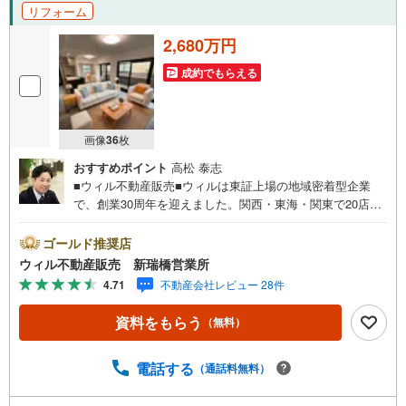
リフォーム
2,680万円
成約でもらえる
画像
36
枚
おすすめポイント
高松 泰志
■ウィル不動産販売■ウィルは東証上場の地域密着型企業
で、創業30周年を迎えました。関西・東海・関東で20店舗
超えの営業所があり、エリア間で連携したお手伝いも可能
です。新瑞橋駅から徒歩1分の店舗には、キッズスペースや
ゴールド推奨店
おむつ替えスペースを完備しており、お子様連れのお客様
ウィル不動産販売 新瑞橋営業所
も安心してご利用いただけます。●平日のお住まい探しの方
4.71
不動産会社レビュー 28件
へ●弊社では平日にご内覧や契約を希望されるお客様のため
に、「平日会員制度」という割引プランをご用意していま
資料をもらう
（無料）
す。●お仕事で忙しい方へ●午前10時から午後7時まで、毎
日営業しております。事前にご予約いただければ、営業時
間外でのご内覧にも対応いたします。また、オンライン内
電話する
（通話料無料）
覧や事前のLINE相談も可能です。●すぐの内覧も可能です●
弊社は定休日なく営業しており、当日のご内覧も承りま