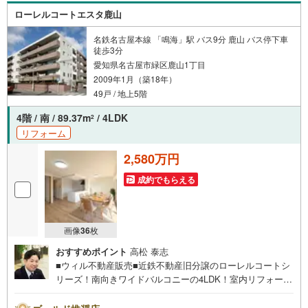
件に関することはもちろん、住宅ローンなどの資金面やリ
ローレルコートエスタ鹿山
フォームに関することなど、お住まいに関するどんなこと
でもお気軽にご相談ください。
名鉄名古屋本線 「鳴海」駅 バス9分 鹿山 バス停下車
徒歩3分
愛知県名古屋市緑区鹿山1丁目
2009年1月（築18年）
49戸 / 地上5階
4階 / 南 / 89.37m
/ 4LDK
2
リフォーム
2,580万円
成約でもらえる
画像
36
枚
おすすめポイント
高松 泰志
■ウィル不動産販売■近鉄不動産旧分譲のローレルコートシ
リーズ！南向きワイドバルコニーの4LDK！室内リフォーム
済です！定休日なしのウィルなら即日対応可能！----------
【近鉄不動産旧分譲ローレルコートシリーズ】南向きのワ