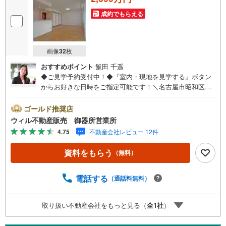
成約でもらえる
画像
32
枚
おすすめポイント
飯田 千遥
◆ご見学予約受付中！◆『室内・現地を見学する』ボタン
からお好きな日時をご指定可能です！＼名古屋市昭和区、
天白区ご売却依頼数1位（2025年10月現在レインズ調べ）/
名古屋市昭和区、天白区の直接のご売却依頼を数多くいた
ゴールド推奨店
だいている不動産仲介会社です。ネット上で分かる立地環
ウィル不動産販売 御器所営業所
境はもちろん、過去にお任せいただいたお客様に現地の生
4.75
不動産会社レビュー 12件
の声をもとに住戸環境を提案致します。＼平日のお住まい
探しの方へ/弊社では平日にご内覧・契約など平日にお住ま
資料をもらう
（無料）
い探しをされるお客様にサービスをご用意しています。＼
お仕事で忙しい方へ/午前10時から午後7時まで”毎日”営業し
ています。事前にご予約頂きましたら営業時間外でのご内
電話する
（通話料無料）
覧もご対応いたします。＼本物件の他にも気になる物件が
ある方へ/不動産業者間で不動産情報が共有されているの
取り扱い不動産会社をもっと見る（
全
1
社
）
で、名古屋市全域や、その他隣接エリアでもご内覧が可能
です！ 【御器所営業所】○地下鉄桜通線、鶴舞線「御器