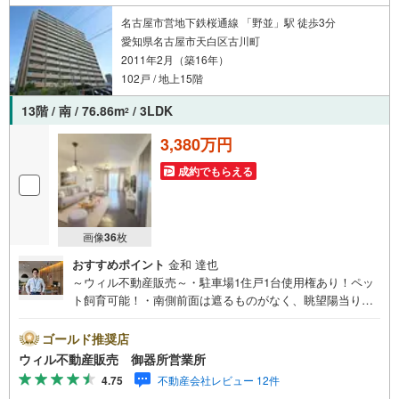
名古屋市営地下鉄桜通線 「野並」駅 徒歩3分
愛知県名古屋市天白区古川町
2011年2月（築16年）
102戸 / 地上15階
13階 / 南 / 76.86m
/ 3LDK
2
3,380万円
成約でもらえる
画像
36
枚
おすすめポイント
金和 達也
～ウィル不動産販売～・駐車場1住戸1台使用権あり！ペッ
ト飼育可能！・南側前面は遮るものがなく、眺望陽当り通
風良好！・100戸以上の大規模マンション！管理状態良
好！・高層階！花火大会観賞可能！・リビングと洋室から
ゴールド推奨店
アクセス可能なウォークスルークローゼットあり！～～リ
ウィル不動産販売 御器所営業所
フォーム相談も承ります弊社にはリフォーム部門がござい
4.75
不動産会社レビュー 12件
ます。年間600件超の施工実績があるため、100万円以下の