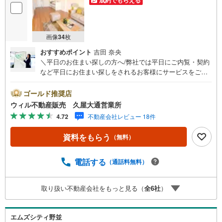
成約でもらえる
画像
34
枚
おすすめポイント
吉田 奈央
＼平日のお住まい探しの方へ/弊社では平日にご内覧・契約
など平日にお住まい探しをされるお客様にサービスをご用
意しています。＼お仕事で忙しい方へ/午前10時から午後7
時まで”毎日”営業しています。事前にご予約頂きましたら営
ゴールド推奨店
業時間外でのご内覧もご対応いたします。＼本物件の他に
ウィル不動産販売 久屋大通営業所
も気になる物件がある方へ/不動産業者間で不動産情報が共
4.72
不動産会社レビュー 18件
有されているので、名古屋市全域や、その他隣接エリアで
もご内覧が可能です！ 【ウィル不動産販売 久屋大通営業
資料をもらう
（無料）
所】◎地下鉄東山線「栄」駅7A出口から徒歩1分、名城線
「久屋大通」駅7A出口から徒歩1分◎お子様が遊べるキッ
ズスペースあり◎営業時間 10:00～19:00（定休日無し） 上
電話する
（通話料無料）
記時間はお電話が繋がりやすくなっております。ぜひお気
軽にご連絡下さい！現地を見学される場合は「室内・現地
取り扱い不動産会社をもっと見る（
全
6
社
）
を見学する（無料）」ボタンよりご希望の日時をご記入い
ただけますとスムーズにご案内が可能です。
エムズシティ野並