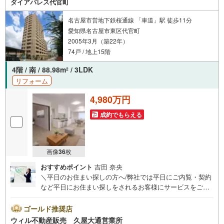
ダイアパレス代官町
名古屋市営地下鉄桜通線 「車道」駅 徒歩11分
愛知県名古屋市東区代官町
2005年3月（築22年）
74戸 / 地上15階
4階 / 南 / 88.98m
/ 3LDK
2
リフォーム
4,980万円
成約でもらえる
画像
36
枚
おすすめポイント
吉田 奈央
＼平日のお住まい探しの方へ/弊社では平日にご内覧・契約
など平日にお住まい探しをされるお客様にサービスをご用
意しています。＼お仕事で忙しい方へ/午前10時から午後7
時まで”毎日”営業しています。事前にご予約頂きましたら営
ゴールド推奨店
業時間外でのご内覧もご対応いたします。＼本物件の他に
ウィル不動産販売 久屋大通営業所