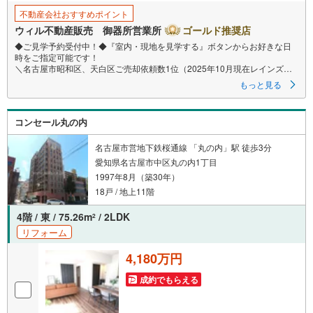
不動産会社おすすめポイント
ウィル不動産販売 御器所営業所
ゴールド推奨店
◆ご見学予約受付中！◆『室内・現地を見学する』ボタンからお好きな日
時をご指定可能です！
＼名古屋市昭和区、天白区ご売却依頼数1位（2025年10月現在レインズ調
べ）/
もっと見る
名古屋市昭和区、天白区の直接のご売却依頼を数多くいただいている不動
産仲介会社です。
ネット上で分かる立地環境はもちろん、過去にお任せいただいたお客様に
コンセール丸の内
現地の生の声をもとに住戸環境を提案致します。
＼平日のお住まい探しの方へ/
名古屋市営地下鉄桜通線 「丸の内」駅 徒歩3分
弊社では平日にご内覧・契約など平日にお住まい探しをされるお客様にサ
愛知県名古屋市中区丸の内1丁目
ービスをご用意しています。
1997年8月（築30年）
＼お仕事で忙しい方へ/
18戸 / 地上11階
午前10時から午後7時まで”毎日”営業しています。事前にご予約頂きました
ら営業時間外でのご内覧もご対応いたします。
4階 / 東 / 75.26m
/ 2LDK
2
リフォーム
＼本物件の他にも気になる物件がある方へ/
不動産業者間で不動産情報が共有されているので、名古屋市全域や、その
4,180万円
他隣接エリアでもご内覧が可能です！
成約でもらえる
【御器所営業所】
○地下鉄桜通線、鶴舞線「御器所」駅徒歩1分
○お子様が遊べるキッズスペースあり