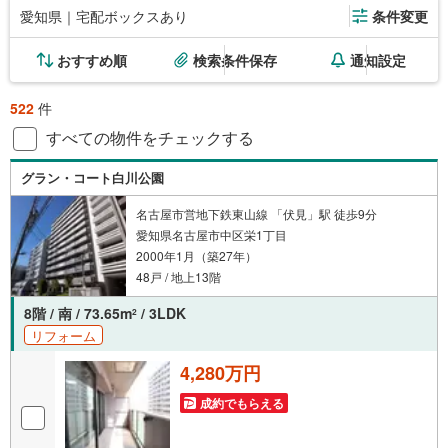
愛知県｜宅配ボックスあり
条件変更
おすすめ順
検索条件保存
通知設定
522
件
すべての物件をチェックする
グラン・コート白川公園
名古屋市営地下鉄東山線 「伏見」駅 徒歩9分
愛知県名古屋市中区栄1丁目
2000年1月（築27年）
48戸 / 地上13階
8階 / 南 / 73.65m
/ 3LDK
2
リフォーム
4,280万円
成約でもらえる