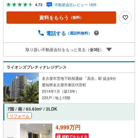
も気になる物件がある方へ/不動産業者間で不動産情報が共
4.72
不動産会社レビュー 18件
有されているので、名古屋市全域や、その他隣接エリアで
もご内覧が可能です！ 【ウィル不動産販売 久屋大通営業
資料をもらう
（無料）
所】◎地下鉄東山線「栄」駅7A出口から徒歩1分、名城線
「久屋大通」駅7A出口から徒歩1分◎お子様が遊べるキッ
ズスペースあり◎営業時間 10:00～19:00（定休日無し） 上
電話する
（通話料無料）
記時間はお電話が繋がりやすくなっております。ぜひお気
軽にご連絡下さい！現地を見学される場合は「室内・現地
取り扱い不動産会社をもっと見る（
全
3
社
）
を見学する（無料）」ボタンよりご希望の日時をご記入い
ただけますとスムーズにご案内が可能です。
ライオンズプレティナレジデンス
名古屋市営地下鉄桜通線 「高岳」駅 徒歩9分
愛知県名古屋市東区代官町
2014年1月（築13年）
225戸 / 地上15階
7階 / 南 / 63.63m
/ 2LDK
2
リフォーム
4,999万円
成約でもらえる