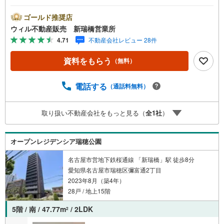
には、キッズスペースやおむつ替えスペースを完備してお
り、お子様連れのお客様も安心してご利用いただけます。●
ゴールド推奨店
平日のお住まい探しの方へ●弊社では平日にご内覧や契約を
ウィル不動産販売 新瑞橋営業所
希望されるお客様のために、「平日会員制度」という割引
4.71
不動産会社レビュー 28件
プランをご用意しています。●お仕事で忙しい方へ●午前10
時から午後7時まで、毎日営業しております。事前にご予約
資料をもらう
（無料）
いただければ、営業時間外でのご内覧にも対応いたしま
す。また、オンライン内覧や事前のLINE相談も可能です。
●すぐの内覧も可能です●弊社は定休日なく営業しており、
電話する
（通話料無料）
当日のご内覧も承ります。弊社で掲載している物件以外に
もご紹介可能ですので、一度ご相談ください。●その他の相
取り扱い不動産会社をもっと見る（
全
1
社
）
談もプロが対応●物件に関することはもちろん、住宅ローン
などの資金面やリフォームに関することなど、お住まいに
関するどんなことでもお気軽にご相談ください。
オープンレジデンシア瑞穂公園
名古屋市営地下鉄桜通線 「新瑞橋」駅 徒歩8分
愛知県名古屋市瑞穂区彌富通2丁目
2023年8月（築4年）
28戸 / 地上15階
5階 / 南 / 47.77m
/ 2LDK
2