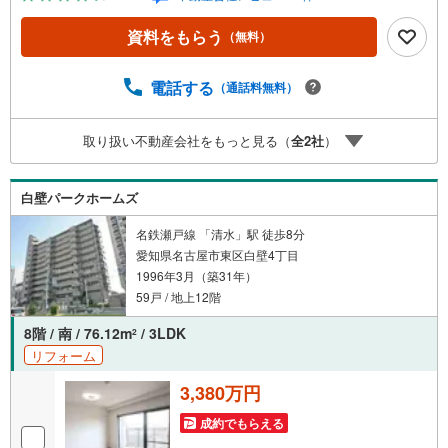
有されているので、名古屋市全域や、その他隣接エリアで
もご内覧が可能です！ 【ウィル不動産販売 久屋大通営業
資料をもらう
（無料）
所】◎地下鉄東山線「栄」駅7A出口から徒歩1分、名城線
「久屋大通」駅7A出口から徒歩1分◎お子様が遊べるキッ
ズスペースあり◎営業時間 10:00～19:00（定休日無し） 上
電話する
（通話料無料）
記時間はお電話が繋がりやすくなっております。ぜひお気
軽にご連絡下さい！現地を見学される場合は「室内・現地
取り扱い不動産会社をもっと見る（
全
2
社
）
を見学する（無料）」ボタンよりご希望の日時をご記入い
ただけますとスムーズにご案内が可能です。
白壁パークホームズ
名鉄瀬戸線 「清水」駅 徒歩8分
愛知県名古屋市東区白壁4丁目
1996年3月（築31年）
59戸 / 地上12階
8階 / 南 / 76.12m
/ 3LDK
2
リフォーム
3,380万円
成約でもらえる