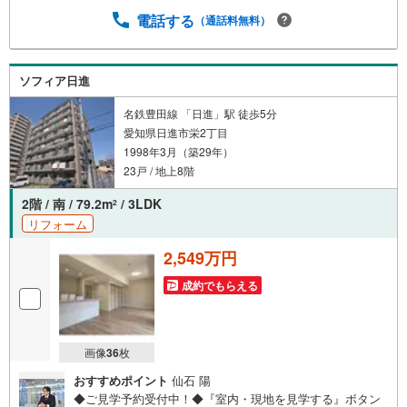
市内に6店舗（久屋大通、覚王山、御器所、大曽根、新瑞
橋、藤が丘）、最寄りの営業所にてご対応いたします！
電話する
（通話料無料）
ソフィア日進
名鉄豊田線 「日進」駅 徒歩5分
愛知県日進市栄2丁目
1998年3月（築29年）
23戸 / 地上8階
2階 / 南 / 79.2m
/ 3LDK
2
リフォーム
2,549万円
成約でもらえる
画像
36
枚
おすすめポイント
仙石 陽
◆ご見学予約受付中！◆『室内・現地を見学する』ボタン