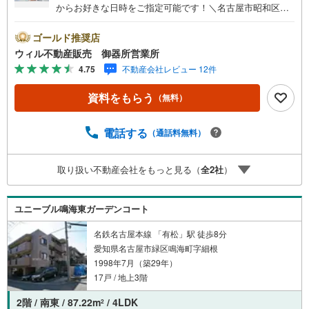
からお好きな日時をご指定可能です！＼名古屋市昭和区、
天白区ご売却依頼数1位（2025年10月現在レインズ調べ）/
名古屋市昭和区、天白区の直接のご売却依頼を数多くいた
ゴールド推奨店
だいている不動産仲介会社です。ネット上で分かる立地環
ウィル不動産販売 御器所営業所
境はもちろん、過去にお任せいただいたお客様に現地の生
4.75
不動産会社レビュー 12件
の声をもとに住戸環境を提案致します。＼平日のお住まい
探しの方へ/弊社では平日にご内覧・契約など平日にお住ま
資料をもらう
（無料）
い探しをされるお客様にサービスをご用意しています。＼
お仕事で忙しい方へ/午前10時から午後7時まで”毎日”営業し
ています。事前にご予約頂きましたら営業時間外でのご内
電話する
（通話料無料）
覧もご対応いたします。＼本物件の他にも気になる物件が
ある方へ/不動産業者間で不動産情報が共有されているの
取り扱い不動産会社をもっと見る（
全
2
社
）
で、名古屋市全域や、その他隣接エリアでもご内覧が可能
です！ 【御器所営業所】○地下鉄桜通線、鶴舞線「御器
所」駅徒歩1分○お子様が遊べるキッズスペースあり○定休
ユニーブル鳴海東ガーデンコート
日ございません
名鉄名古屋本線 「有松」駅 徒歩8分
愛知県名古屋市緑区鳴海町字細根
1998年7月（築29年）
17戸 / 地上3階
2階 / 南東 / 87.22m
/ 4LDK
2