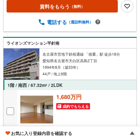
簡易工事から1000万円超のリノベーション工事まで、あら
資料をもらう
（無料）
ゆるご要望にご対応できます。名古屋市内にリフォームモ
デルもございます！「壁紙を張り替えたらいくらくらいか
かる？」「キッチンを対面にすることはできる？」「リノ
電話する
（通話料無料）
ベーション向きの物件を探したい」など、お気軽にご相談
くださいませ
ライオンズマンション平針南
名古屋市営地下鉄桜通線 「徳重」駅 徒歩18分
愛知県名古屋市天白区高島2丁目
1994年8月（築33年）
44戸 / 地上6階
1階 / 南西 / 67.32m
/ 2LDK
2
1,680万円
成約でもらえる
画像
34
枚
お気に入り登録内容を確認する
おすすめポイント
金和 達也