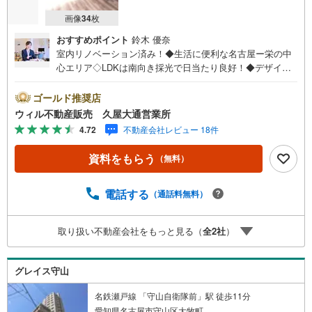
○定休日ございません
画像
34
枚
おすすめポイント
鈴木 優奈
室内リノベーション済み！◆生活に便利な名古屋ー栄の中
心エリア◇LDKは南向き採光で日当たり良好！◆デザイナ
ーズ調のある内装デザイン！◇空家につき即日ご内覧可
能！＼リフォーム内容/（2022年3月）・3LDK→2LDKに間
ゴールド推奨店
取り変更・全室クロス、床張替・キッチン、ユニットバ
ウィル不動産販売 久屋大通営業所
ス、洗面台、トイレ交換＼周辺施設/・地下鉄鶴舞線「丸の
4.72
不動産会社レビュー 18件
内駅」徒歩4分・地下鉄桜通線「国際センター駅」徒歩8
分・地下鉄東山線「伏見駅」徒歩10分・名鉄「名古屋駅」
資料をもらう
（無料）
徒歩16分・御園小学校 徒歩8分・丸の内中学校 徒歩10
分・丸一ストアー 徒歩10分・MEGAドン・キホーテUNY
納屋橋店 徒歩12分・JR名古屋高島屋 徒歩17分・名古
電話する
（通話料無料）
屋駅地下街 徒歩9分【営業時間 10:00～19:00】（定休日
無し） 上記時間はお電話が繋がりやすくなっております。
取り扱い不動産会社をもっと見る（
全
2
社
）
ぜひお気軽にご連絡下さい！現地を見学される場合は「室
内・現地を見学する（無料）」ボタンよりご希望の日時を
ご記入いただけますとスムーズにご案内が可能です。
グレイス守山
名鉄瀬戸線 「守山自衛隊前」駅 徒歩11分
愛知県名古屋市守山区大牧町