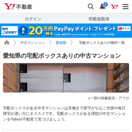
Yahoo!不動産
検索
通知
i
ログイン
ID新規取得
中古マンション
愛知県
宅配ボックスありの物件一覧
愛知県の宅配ボックスありの中古マンション
一部の画像提供：アフロ
宅配ボックスがある中古マンションは共働きで留守がちなご夫婦や毎日
帰宅が遅い方にオススメです。宅配ボックスがある理想の中古マンショ
ンをYahoo!不動産で見つけましょう。