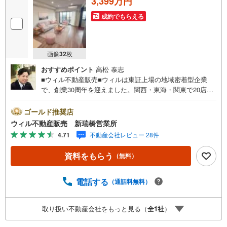
3,399万円
はもちろん、住宅ローンなどの資金面やリフォームに関す
成約でもらえる
ることなど、お住まいに関するどんなことでもお気軽にご
相談ください。
画像
32
枚
おすすめポイント
高松 泰志
■ウィル不動産販売■ウィルは東証上場の地域密着型企業
で、創業30周年を迎えました。関西・東海・関東で20店舗
超えの営業所があり、エリア間で連携したお手伝いも可能
です。新瑞橋駅から徒歩1分の店舗には、キッズスペースや
ゴールド推奨店
おむつ替えスペースを完備しており、お子様連れのお客様
ウィル不動産販売 新瑞橋営業所
も安心してご利用いただけます。●平日のお住まい探しの方
4.71
不動産会社レビュー 28件
へ●弊社では平日にご内覧や契約を希望されるお客様のため
に、「平日会員制度」という割引プランをご用意していま
資料をもらう
（無料）
す。●お仕事で忙しい方へ●午前10時から午後7時まで、毎
日営業しております。事前にご予約いただければ、営業時
間外でのご内覧にも対応いたします。また、オンライン内
電話する
（通話料無料）
覧や事前のLINE相談も可能です。●すぐの内覧も可能です●
弊社は定休日なく営業しており、当日のご内覧も承りま
取り扱い不動産会社をもっと見る（
全
1
社
）
す。弊社で掲載している物件以外にもご紹介可能ですの
で、一度ご相談ください。●その他の相談もプロが対応●物