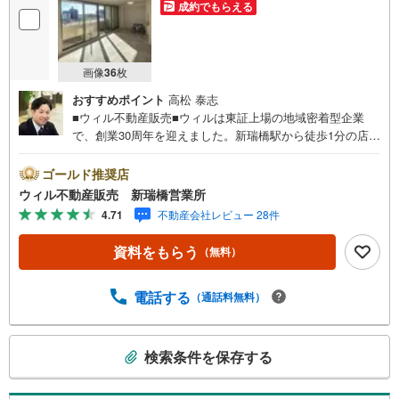
成約でもらえる
画像
36
枚
おすすめポイント
高松 泰志
■ウィル不動産販売■ウィルは東証上場の地域密着型企業
で、創業30周年を迎えました。新瑞橋駅から徒歩1分の店舗
には、キッズスペースやおむつ替えスペースを完備してお
り、お子様連れのお客様も安心してご利用いただけます。●
ゴールド推奨店
平日のお住まい探しの方へ●弊社では平日にご内覧や契約を
ウィル不動産販売 新瑞橋営業所
希望されるお客様のために、「平日会員制度」という割引
4.71
不動産会社レビュー 28件
プランをご用意しています。●お仕事で忙しい方へ●午前10
時から午後7時まで、毎日営業しております。事前にご予約
資料をもらう
（無料）
いただければ、営業時間外でのご内覧にも対応いたしま
す。また、オンライン内覧や事前のLINE相談も可能です。
●すぐの内覧も可能です●弊社は定休日なく営業しており、
電話する
（通話料無料）
当日のご内覧も承ります。弊社で掲載している物件以外に
もご紹介可能ですので、一度ご相談ください。●その他の相
こ
談もプロが対応●物件に関することはもちろん、住宅ローン
検索条件を保存する
の
などの資金面やリフォームに関することなど、お住まいに
検
関するどんなことでもお気軽にご相談ください。