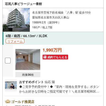
所」駅徒歩1分○お子様が遊べるキッズスペースあり○定休
荘苑八事ビラージュ一番館
日ございません
名古屋市営地下鉄名城線 「八事」駅 徒歩10分
愛知県名古屋市天白区八事山
1988年2月（築39年）
180戸 / 地上7階
6階 / 南西 / 66.13m
/ 3LDK
2
リフォーム
1,990万円
成約でもらえる
画像
36
枚
おすすめポイント
仙石 陽
◆ご見学予約受付中！◆『室内・現地を見学する』ボタン
からお好きな日時をご指定可能です！＼名古屋市昭和区、
天白区ご売却依頼数1位（2025年10月現在レインズ調べ）/
名古屋市昭和区、天白区の直接のご売却依頼を数多くいた
ゴールド推奨店
だいている不動産仲介会社です。ネット上で分かる立地環