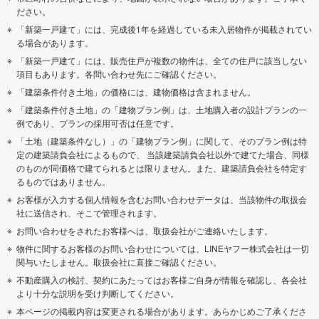
ださい。
「新築一戸建て」には、完成後1年を経過している未入居物件が掲載されてい
る場合があります。
「新築一戸建て」には、販売住戸が複数の物件は、全ての住戸に該当しない
項目もあります。各問い合わせ先にご確認ください。
「建築条件付き土地」の価格には、建物価格は含まれません。
「建築条件付き土地」の「建物プラン例」は、土地購入者の設計プランの一
例であり、プランの採用可否は任意です。
「土地（建築条件なし）」の「建物プラン例」に関して、そのプラン例は特
定の建築請負会社によるもので、 当該建築請負会社以外で建てた場合、同様
のものが同価格で建てられるとは限りません。また、建築請負会社を特定す
るものではありません。
お客様が入力する個人情報を含むお問い合わせデータは、当該物件の取扱会
社に送信され、そこで管理されます。
お問い合わせをされたお客様へは、取扱会社がご連絡いたします。
物件に関するお客様のお問い合わせについては、LINEヤフー株式会社は一切
関与いたしません。取扱会社に直接ご確認ください。
不動産購入の検討、契約にあたってはお客様ご自身が情報を確認し、各会社
より十分な説明を受け判断してください。
本ページの掲載内容は変更される場合があります。あらかじめご了承くださ