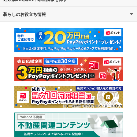
暮らしのお役立ち情報
不動産・住宅
賃貸住宅
通勤・通学時間から探す
地図から探す
マンションカタログ
教えて！住まいの先生
新築マンション
中古マンション
新築一戸建て
中古一戸建て
注文住宅
土地
売却査定