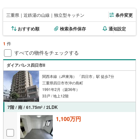
三重県｜近鉄湯の山線｜独立型キッチン
条件変更
おすすめ順
検索条件保存
通知設定
1
件
すべての物件をチェックする
ダイアパレス四日市II
関西本線（JR東海） 「四日市」駅 徒歩7分
三重県四日市市沖の島町
1991年2月（築36年）
33戸 / 地上12階
7階 / 南 / 61.75m
/ 2LDK
2
1,100万円