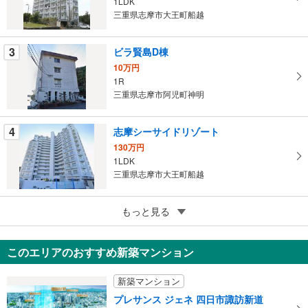
1LDK
マ
三重県志摩市大王町船越
イ
ペ
3
ビラ賢島D棟
ー
ジ
10万円
1R
に
三重県志摩市阿児町神明
保
存
す
4
志摩シーサイドリゾート
る
130万円
1LDK
三重県志摩市大王町船越
5
鳥羽シーアイフル
もっと見る
33万円
2LDK
このエリアのおすすめ新築マンション
三重県鳥羽市安楽島町
新築マンション
プレサンス ジェネ 四日市諏訪新道