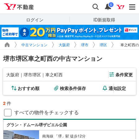
Yahoo!不動産
検索
通知
i
ログイン
ID新規取得
中古マンション
大阪府
堺市
堺区
車之町西の
堺市堺区車之町西の中古マンション
大阪府｜堺市堺区｜車之町西
条件変更
おすすめ順
検索条件保存
通知設定
2
件
すべての物件をチェックする
グラン・ドムール堺ザビエル公園
南海線 「堺」駅 徒歩12分