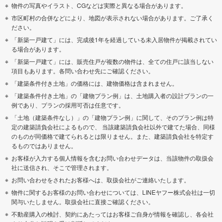
物件の写真やイラスト、CGなどは実際と異なる場合があります。
市区町村の合併などにより、地図が表示されない場合があります。ご了承く
ださい。
「新築一戸建て」には、完成後1年を経過している未入居物件が掲載されてい
る場合があります。
「新築一戸建て」には、販売住戸が複数の物件は、全ての住戸に該当しない
項目もあります。各問い合わせ先にご確認ください。
「建築条件付き土地」の価格には、建物価格は含まれません。
「建築条件付き土地」の「建物プラン例」は、土地購入者の設計プランの一
例であり、プランの採用可否は任意です。
「土地（建築条件なし）」の「建物プラン例」に関して、そのプラン例は特
定の建築請負会社によるもので、 当該建築請負会社以外で建てた場合、同様
のものが同価格で建てられるとは限りません。また、建築請負会社を特定す
るものではありません。
お客様が入力する個人情報を含むお問い合わせデータは、当該物件の取扱会
社に送信され、そこで管理されます。
お問い合わせをされたお客様へは、取扱会社がご連絡いたします。
物件に関するお客様のお問い合わせについては、LINEヤフー株式会社は一切
関与いたしません。取扱会社に直接ご確認ください。
不動産購入の検討、契約にあたってはお客様ご自身が情報を確認し、各会社