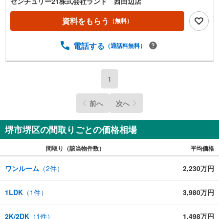
センチュリー21株式会社ランド 西田辺店
承っております。●購入・売却・ローンのご相談・・・なん
でもお気軽にご相談くださいませ！〇大阪メトロ御堂筋線
資料をもらう
（無料）
「西田辺」駅より徒歩1分！〇営業時間:10:00～20:00（火
曜日・水曜日定休日※祝日は営業）事前にご連絡いただけま
電話する
（通話料無料）
すと、スムーズにご案内が可能です。ご連絡お待ちしてお
ります！
1
前へ
次へ
堺市堺区の間取りごとの価格相場
間取り（該当物件数）
平均価格
ワンルーム
（
2
件）
2,230万円
1LDK
（
1
件）
3,980万円
2K/2DK
（
1
件）
1,498万円