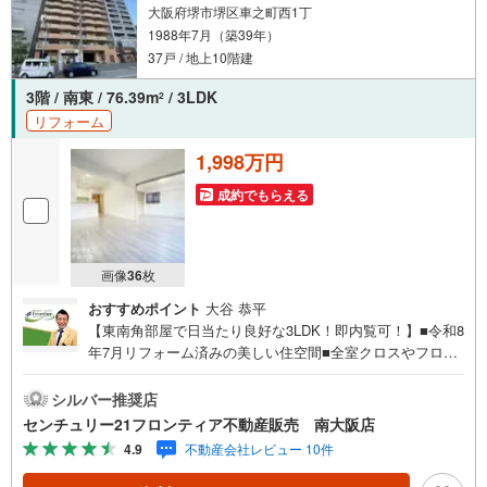
大阪府堺市堺区車之町西1丁
1988年7月（築39年）
37戸 / 地上10階建
3階 / 南東 / 76.39m
/ 3LDK
2
リフォーム
1,998万円
成約でもらえる
画像
36
枚
おすすめポイント
大谷 恭平
【東南角部屋で日当たり良好な3LDK！即内覧可！】■令和8
年7月リフォーム済みの美しい住空間■全室クロスやフロー
リングも一新■広々とした15帖のLDK 特徴・各居室に収納
スペースを完備した収納豊富な間取り・日勤の管理体制で
シルバー推奨店
管理状況も良好・2面バルコニー設計で風通しが良い設計・
センチュリー21フロンティア不動産販売 南大阪店
エアコンが全室に設置可能な構造 リフォーム内容・システ
4.9
不動産会社レビュー 10件
ムキッチン新調・浴室新調・洗面化粧台新調・建具・給湯
器・トイレ・洗濯パン新調・フローリング貼替・全室クロ