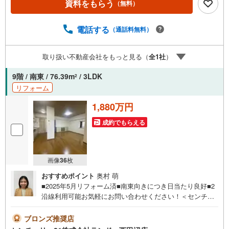
資料をもらう
（無料）
ス貼替・CF貼替・網戸張替・ハウスクリーニング 立地・堺
市立錦西小学校まで徒歩約6分・堺市立月州中学校まで徒歩
約7分 弊社が選ばれる理由 1.お金の扱い方のプロ、ファイ
電話する
（通話料無料）
ナンシャルプランナーが資金計画をサポート2.買い替えな
どにも対応できる売却専門チームあり3.たくさんの銀行と
取り扱い不動産会社をもっと見る（
全
1
社
）
繋がりがあるため、最も低金利になるように審査が可能弊
社は専門家同士が連携をとっているため、より多くの知見
9階 / 南東 / 76.39m
/ 3LDK
2
がございますお気軽にお問合せください
リフォーム
1,880万円
成約でもらえる
画像
36
枚
おすすめポイント
奥村 萌
■2025年5月リフォーム済■南東向きにつき日当たり良好■2
沿線利用可能お気軽にお問い合わせください！＜センチュ
リー21ランドについて＞●センチュリー21ランド西田辺店
は・・・ お客様のニーズに寄り添い、大切なお住まいの
ブロンズ推奨店
ご購入に最後まで伴走いたします！●リフォームのご相談も