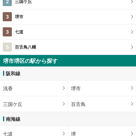
2
三国ケ丘
3
堺市
3
七道
5
百舌鳥八幡
堺市堺区の駅から探す
阪和線
浅香
堺市
三国ケ丘
百舌鳥
南海線
七道
堺