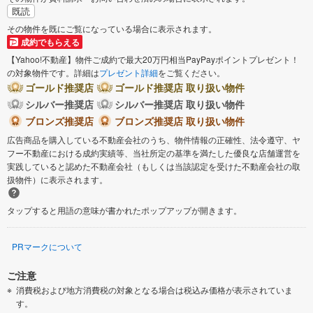
既読
その物件を既にご覧になっている場合に表示されます。
成約でもらえる
【Yahoo!不動産】物件ご成約で最大20万円相当PayPayポイントプレゼント！
の対象物件です。詳細は
プレゼント詳細
をご覧ください。
ゴールド推奨店
ゴールド推奨店 取り扱い物件
シルバー推奨店
シルバー推奨店 取り扱い物件
ブロンズ推奨店
ブロンズ推奨店 取り扱い物件
広告商品を購入している不動産会社のうち、物件情報の正確性、法令遵守、ヤ
フー不動産における成約実績等、当社所定の基準を満たした優良な店舗運営を
実践していると認めた不動産会社（もしくは当該認定を受けた不動産会社の取
扱物件）に表示されます。
タップすると用語の意味が書かれたポップアップが開きます。
PRマークについて
ご注意
消費税および地方消費税の対象となる場合は税込み価格が表示されていま
す。