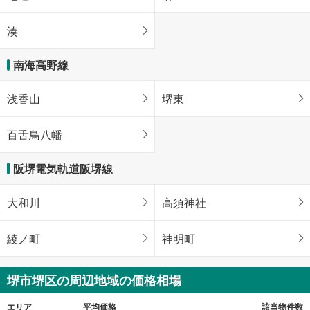
湊
南海高野線
浅香山
堺東
百舌鳥八幡
阪堺電気軌道阪堺線
大和川
高須神社
綾ノ町
神明町
堺市堺区の周辺地域の価格相場
エリア
平均価格
該当物件数