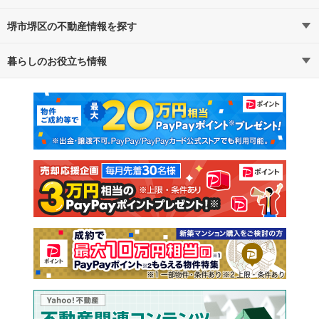
堺市堺区の不動産情報を探す
路線・駅から探す
地域から探す
暮らしのお役立ち情報
不動産・住宅
賃貸住宅
通勤・通学時間から探す
地図から探す
マンションカタログ
教えて！住まいの先生
新築マンション
中古マンション
新築一戸建て
中古一戸建て
注文住宅
土地
売却査定