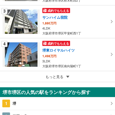
大阪府堺市堺区材木町西2丁
ー
ジ
3
成約でもらえる
に
サンハイム宿院
保
1,880万円
存
4LDK
す
大阪府堺市堺区甲斐町西1丁
る
4
成約でもらえる
堺東ロイヤルハイツ
1,498万円
3LDK
大阪府堺市堺区南向陽町1丁
5
もっと見る
成約でもらえる
シャトー川庄
1,050万円
堺市堺区の人気の駅をランキングから探す
2LDK
大阪府堺市堺区海山町3丁
1
堺