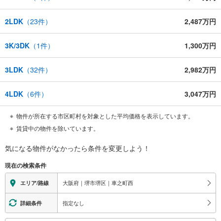
2LDK
（
23
件）
2,487万円
3K/3DK
（
1
件）
1,300万円
3LDK
（
32
件）
2,982万円
4LDK
（
6
件）
3,047万円
物件が所在する市区町村を対象とした平均価格を表示しています。
賃貸中の物件を除いています。
気になる物件がなかったら
条件を変更しよう！
現在の検索条件
大阪府｜堺市堺区｜車之町西
エリア/路線
指定なし
詳細条件