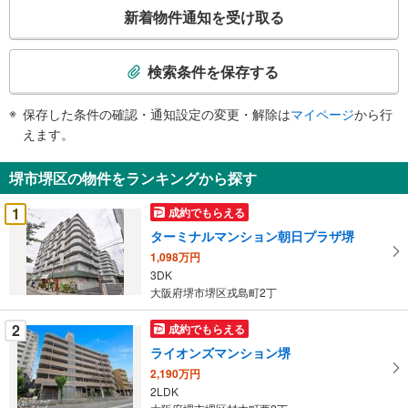
こ
新着物件通知を受け取る
の
検
索
検索条件を保存する
条
件
保存した条件の確認・通知設定の変更・解除は
マイページ
から行
で
えます。
通
知
堺市堺区の物件をランキングから探す
を
受
1
成約でもらえる
け
ターミナルマンション朝日プラザ堺
取
1,098万円
る
3DK
・
大阪府堺市堺区戎島町2丁
条
件
2
成約でもらえる
を
ライオンズマンション堺
マ
2,190万円
イ
2LDK
ペ