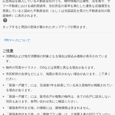
広告商品を購入している不動産会社のうち、物件情報の正確性、法令遵守、ヤ
フー不動産における成約実績等、当社所定の基準を満たした優良な店舗運営を
実践していると認めた不動産会社（もしくは当該認定を受けた不動産会社の取
扱物件）に表示されます。
タップすると用語の意味が書かれたポップアップが開きます。
PRマークについて
ご注意
消費税および地方消費税の対象となる場合は税込み価格が表示されていま
す。
物件の写真やイラスト、CGなどは実際と異なる場合があります。
市区町村の合併などにより、地図が表示されない場合があります。ご了承く
ださい。
「新築一戸建て」には、完成後1年を経過している未入居物件が掲載されてい
る場合があります。
「新築一戸建て」には、販売住戸が複数の物件は、全ての住戸に該当しない
項目もあります。各問い合わせ先にご確認ください。
「建築条件付き土地」の価格には、建物価格は含まれません。
「建築条件付き土地」の「建物プラン例」は、土地購入者の設計プランの一