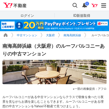
Yahoo!不動産
検索
通知
i
ログイン
ID新規取得
中古マンション
大阪府
南海高師浜線
ルーフバルコ
南海高師浜線（大阪府）のルーフバルコニーあ
りの中古マンション
一部の画像提供：アフロ
ルーフバルコニーがある中古マンションならテラスで朝食を食べたり夜
景を見ながらお酒を楽しむこともできます。ルーフバルコニーがある理
想の中古マンションをYahoo!不動産で見つけましょう。