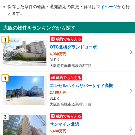
お気軽にお問合せください！
件
保存した条件の確認・通知設定の変更・解除は
マイページ
から行
で
えます。
通
知
大阪の物件をランキングから探す
を
受
1
成約でもらえる
け
OTC北橋グランドコーポ
取
4,080万円
る
3LDK
・
大阪府箕面市船場西2丁目
条
件
1
成約でもらえる
を
エンゼルハイムリバーサイド高槻
マ
2,180万円
イ
3LDK
ペ
大阪府高槻市道鵜町5丁目
ー
ジ
3
成約でもらえる
に
サンマイン北浜
保
6,480万円