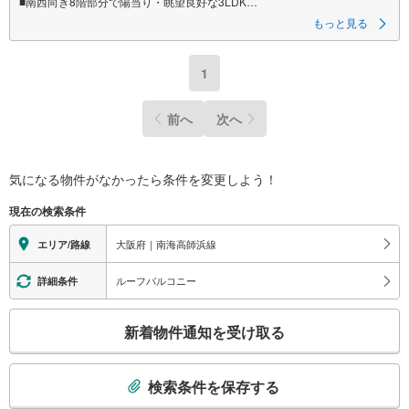
■南西向き8階部分で陽当り・眺望良好な3LDK
■食洗機や浴室乾燥機など設備充実
もっと見る
特徴
・収納豊富でスッキリと片付くゆとりある間取り
1
・オートロックや宅配ボックス完備で防犯面や利便性も確保
リフォーム内容
前へ
次へ
・キッチン交換
・浴室交換
・トイレ交換
・壁・床・全室クロス張替
気になる物件がなかったら
条件を変更しよう！
立地
・鳳南小学校まで徒歩約9分
現在の検索条件
・鳳中学校まで徒歩約15分
大阪府｜南海高師浜線
エリア/路線
弊社が選ばれる理由
1.お金の扱い方のプロ、ファイナンシャルプランナーが資金計画をサポー
ト！
ルーフバルコニー
詳細条件
2.買い替えなどにも対応できる売却専門チームあり！
3.たくさんの銀行と繋がりがあるため、最も低金利になるように審査が可
こ
能！
新着物件通知を受け取る
の
4.物件のお引渡し後に必要になったお家のリフォームも弊社のリフォームプ
ランナーがご提案！
検
5.定期的にご連絡を繋ぎ、有事の際に迅速にサポートいたします
索
検索条件を保存する
弊社は専門家同士が連携をとっているため、より多くの知見がございます
条