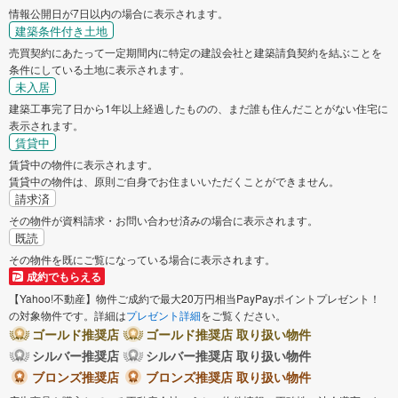
寝屋川市
河内長野市
情報公開日が7日以内の場合に表示されます。
建築条件付き土地
和泉市
東大阪市
売買契約にあたって一定期間内に特定の建設会社と建築請負契約を結ぶことを
条件にしている土地に表示されます。
未入居
四條畷市
建築工事完了日から1年以上経過したものの、まだ誰も住んだことがない住宅に
表示されます。
賃貸中
賃貸中の物件に表示されます。
賃貸中の物件は、原則ご自身でお住まいいただくことができません。
請求済
その物件が資料請求・お問い合わせ済みの場合に表示されます。
既読
その物件を既にご覧になっている場合に表示されます。
成約でもらえる
【Yahoo!不動産】物件ご成約で最大20万円相当PayPayポイントプレゼント！
の対象物件です。詳細は
プレゼント詳細
をご覧ください。
ゴールド推奨店
ゴールド推奨店 取り扱い物件
シルバー推奨店
シルバー推奨店 取り扱い物件
ブロンズ推奨店
ブロンズ推奨店 取り扱い物件