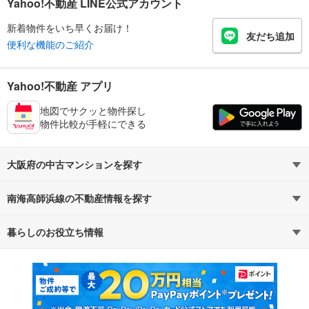
Yahoo!不動産 LINE公式アカウント
新着物件をいち早くお届け！
友だち追加
便利な機能のご紹介
Yahoo!不動産 アプリ
地図でサクッと物件探し
物件比較が手軽にできる
大阪府の中古マンションを探す
南海高師浜線の不動産情報を探す
路線・駅から探す
地域から探す
暮らしのお役立ち情報
不動産・住宅
賃貸住宅
通勤・通学時間から探す
地図から探す
マンションカタログ
教えて！住まいの先生
新築マンション
中古マンション
新築一戸建て
中古一戸建て