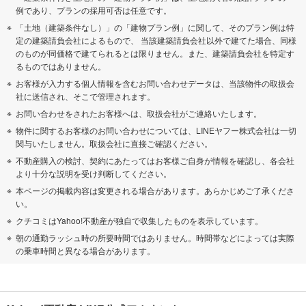
例であり、プランの採用可否は任意です。
「土地（建築条件なし）」の「建物プラン例」に関して、そのプラン例は特
定の建築請負会社によるもので、 当該建築請負会社以外で建てた場合、同様
のものが同価格で建てられるとは限りません。また、建築請負会社を特定す
るものではありません。
お客様が入力する個人情報を含むお問い合わせデータは、当該物件の取扱会
社に送信され、そこで管理されます。
お問い合わせをされたお客様へは、取扱会社がご連絡いたします。
物件に関するお客様のお問い合わせについては、LINEヤフー株式会社は一切
関与いたしません。取扱会社に直接ご確認ください。
不動産購入の検討、契約にあたってはお客様ご自身が情報を確認し、各会社
より十分な説明を受け判断してください。
本ページの掲載内容は変更される場合があります。あらかじめご了承くださ
い。
クチコミはYahoo!不動産が独自で収集したものを表示しています。
朝の通勤ラッシュ時の所要時間ではありません。時間帯などによっては実際
の乗車時間と異なる場合があります。