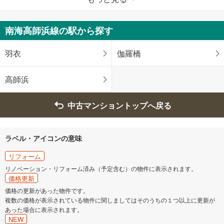
堺区
中区
南海高師浜線の駅から探す
東区
西区
羽衣
伽羅橋
南区
北区
高師浜
大阪府のそのほかの地域
中古マンショントップへ戻る
豊中市
池田市
ラベル・アイコンの意味
吹田市
高槻市
リフォーム
リノベーション・リフォーム済み（予定含む）の物件に表示されます。
貝塚市
守口市
価格更新
価格の更新があった物件です。
枚方市
複数の価格が表示されている物件に関しましてはそのうちの１つ以上に更新が
富田林市
あった場合に表示されます。
NEW