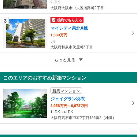
存
2LDK
す
大阪府大阪市中央区淡路町2丁目
る
3
成約でもらえる
マイシティ泉北A棟
1,380万円
5K
大阪府和泉市伏屋町5丁目
5
パークタワー北浜
もっと見る
9,880万円
2LDK
このエリアのおすすめ新築マンション
大阪府大阪市中央区北浜東
新築マンション
ジェイグラン羽衣
3,958万円～6,678万円
1LDK～4LDK
大阪府高石市羽衣2丁目456番2（地番）