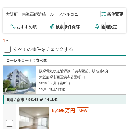
大阪府｜南海高師浜線｜ルーフバルコニー
条件変更
おすすめ順
検索条件保存
通知設定
1
件
すべての物件をチェックする
ローレルコート浜寺公園
阪堺電気軌道阪堺線 「浜寺駅前」駅 徒歩5分
大阪府堺市西区浜寺公園町3丁
2019年8月（築8年）
52戸 / 地上5階建
5階 / 南東 / 93.43m
/ 4LDK
2
5,498万円
NEW