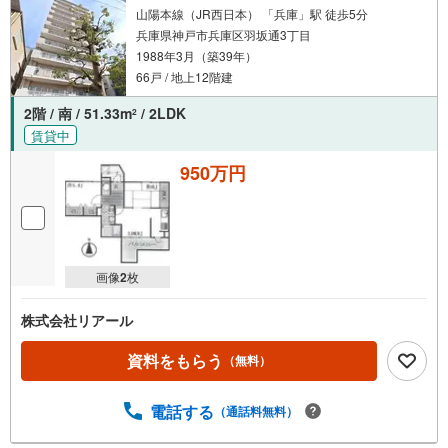
山陽本線（JR西日本） 「兵庫」駅 徒歩5分
兵庫県神戸市兵庫区羽坂通3丁目
1988年3月（築39年）
66戸 / 地上12階建
2階 / 南 / 51.33m
/ 2LDK
2
賃貸中
950万円
画像
2
枚
株式会社リアール
資料をもらう
（無料）
電話する
（通話料無料）