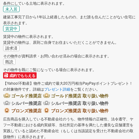
条件にしている土地に表示されます。
未入居
建築工事完了日から1年以上経過したものの、まだ誰も住んだことがない住宅に
表示されます。
賃貸中
賃貸中の物件に表示されます。
賃貸中の物件は、原則ご自身でお住まいいただくことができません。
請求済
その物件が資料請求・お問い合わせ済みの場合に表示されます。
既読
その物件を既にご覧になっている場合に表示されます。
成約でもらえる
【Yahoo!不動産】物件ご成約で最大20万円相当PayPayポイントプレゼント！
の対象物件です。詳細は
プレゼント詳細
をご覧ください。
ゴールド推奨店
ゴールド推奨店 取り扱い物件
シルバー推奨店
シルバー推奨店 取り扱い物件
ブロンズ推奨店
ブロンズ推奨店 取り扱い物件
広告商品を購入している不動産会社のうち、物件情報の正確性、法令遵守、ヤ
フー不動産における成約実績等、当社所定の基準を満たした優良な店舗運営を
実践していると認めた不動産会社（もしくは当該認定を受けた不動産会社の取
扱物件）に表示されます。