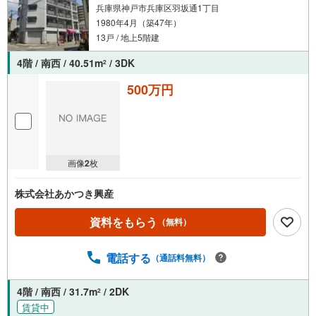
兵庫県神戸市兵庫区羽坂通1丁目
1980年4月（築47年）
13戸 / 地上5階建
4階 / 南西 / 40.51m
/ 3DK
2
500万円
画像
2
枚
株式会社あかつき興産
資料をもらう
（無料）
電話する
（通話料無料）
4階 / 南西 / 31.7m
/ 2DK
2
賃貸中