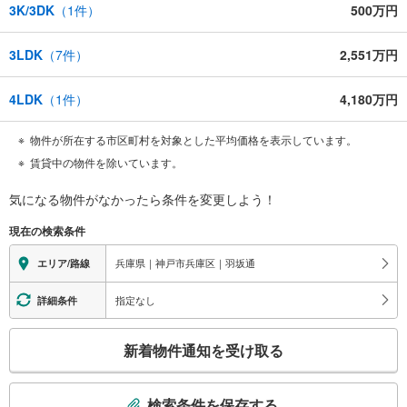
3K/3DK
（
1
件）
500万円
3LDK
（
7
件）
2,551万円
4LDK
（
1
件）
4,180万円
物件が所在する市区町村を対象とした平均価格を表示しています。
賃貸中の物件を除いています。
気になる物件がなかったら
条件を変更しよう！
現在の検索条件
兵庫県｜神戸市兵庫区｜羽坂通
エリア/路線
指定なし
詳細条件
こ
新着物件通知を受け取る
の
検
索
検索条件を保存する