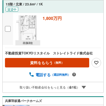
13階 / 北東 / 23.6m
/ 1K
2
賃貸中
1,800万円
画像
2
枚
不動産投資TOKYOリスタイル ストレイトライド株式会社
資料をもらう
（無料）
電話する
（通話料無料）
取り扱い不動産会社をもっと見る（
全
1
社
）
兵庫羽坂通パークホームズ