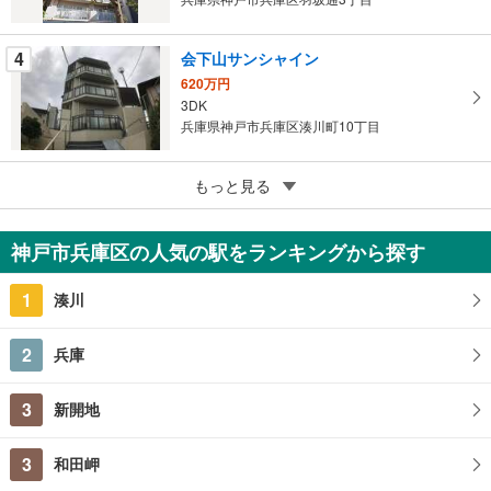
保
存
す
4
会下山サンシャイン
る
620万円
3DK
兵庫県神戸市兵庫区湊川町10丁目
5
もっと見る
成約でもらえる
シーガルパレス神戸山の手
850万円
神戸市兵庫区の人気の駅をランキングから探す
3SLDK
兵庫県神戸市兵庫区里山町
1
湊川
2
兵庫
3
新開地
3
和田岬