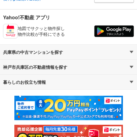
Yahoo!不動産 アプリ
地図でサクッと物件探し
物件比較が手軽にできる
兵庫県の中古マンションを探す
神戸市兵庫区の不動産情報を探す
路線・駅から探す
地域から探す
暮らしのお役立ち情報
不動産・住宅
賃貸住宅
通勤・通学時間から探す
地図から探す
マンションカタログ
教えて！住まいの先生
新築マンション
中古マンション
新築一戸建て
中古一戸建て
注文住宅
土地