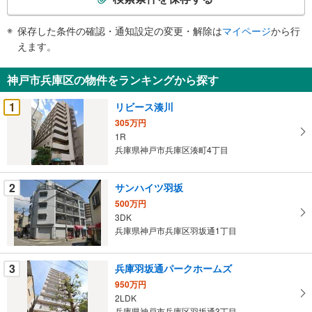
条
件
保存した条件の確認・通知設定の変更・解除は
マイページ
から行
で
えます。
通
知
神戸市兵庫区の物件をランキングから探す
を
受
1
リビース湊川
け
305万円
取
1R
る
兵庫県神戸市兵庫区湊町4丁目
・
条
2
サンハイツ羽坂
件
500万円
を
3DK
マ
兵庫県神戸市兵庫区羽坂通1丁目
イ
ペ
3
兵庫羽坂通パークホームズ
ー
ジ
950万円
2LDK
に
兵庫県神戸市兵庫区羽坂通3丁目