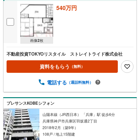
540万円
画像
2
枚
不動産投資TOKYOリスタイル ストレイトライド株式会社
資料をもらう
（無料）
電話する
（通話料無料）
プレサンスKOBEシフォン
山陽本線（JR西日本） 「兵庫」駅 徒歩6分
兵庫県神戸市兵庫区羽坂通2丁目
2018年2月（築9年）
108戸 / 地上15階建