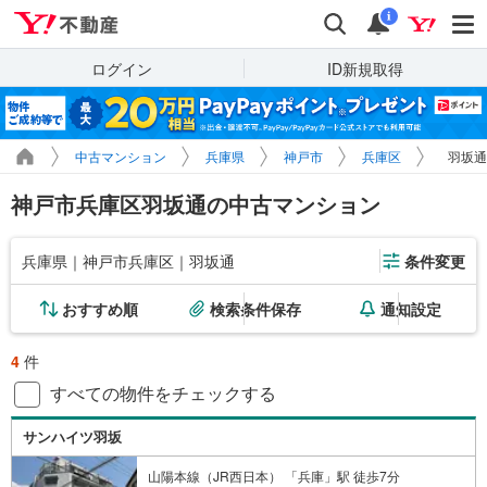
Yahoo!不動産
検索
通知
i
ログイン
ID新規取得
中古マンション
兵庫県
神戸市
兵庫区
羽坂通
神戸市兵庫区羽坂通の中古マンション
兵庫県｜神戸市兵庫区｜羽坂通
条件変更
おすすめ順
検索条件保存
通知設定
4
件
すべての物件をチェックする
サンハイツ羽坂
山陽本線（JR西日本） 「兵庫」駅 徒歩7分