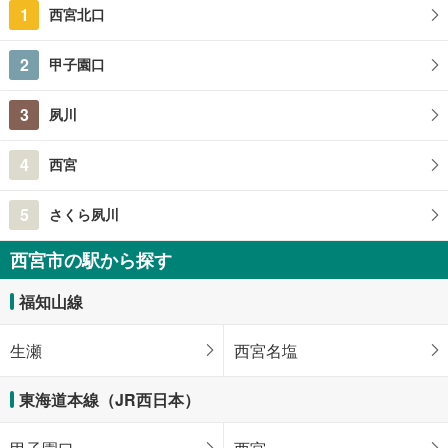
1
西宮北口
2
甲子園口
3
夙川
4
西宮
5
さくら夙川
西宮市の駅から探す
福知山線
生瀬
西宮名塩
東海道本線（JR西日本）