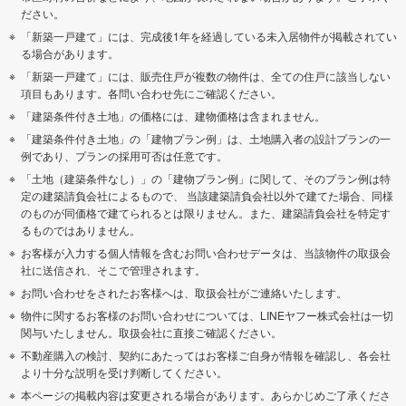
ださい。
「新築一戸建て」には、完成後1年を経過している未入居物件が掲載されてい
る場合があります。
「新築一戸建て」には、販売住戸が複数の物件は、全ての住戸に該当しない
項目もあります。各問い合わせ先にご確認ください。
「建築条件付き土地」の価格には、建物価格は含まれません。
「建築条件付き土地」の「建物プラン例」は、土地購入者の設計プランの一
例であり、プランの採用可否は任意です。
「土地（建築条件なし）」の「建物プラン例」に関して、そのプラン例は特
定の建築請負会社によるもので、 当該建築請負会社以外で建てた場合、同様
のものが同価格で建てられるとは限りません。また、建築請負会社を特定す
るものではありません。
お客様が入力する個人情報を含むお問い合わせデータは、当該物件の取扱会
社に送信され、そこで管理されます。
お問い合わせをされたお客様へは、取扱会社がご連絡いたします。
物件に関するお客様のお問い合わせについては、LINEヤフー株式会社は一切
関与いたしません。取扱会社に直接ご確認ください。
不動産購入の検討、契約にあたってはお客様ご自身が情報を確認し、各会社
より十分な説明を受け判断してください。
本ページの掲載内容は変更される場合があります。あらかじめご了承くださ