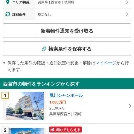
兵庫県｜西宮市｜枝川町
エリア/路線
指定なし
詳細条件
こ
新着物件通知を受け取る
の
検
索
検索条件を保存する
条
件
保存した条件の確認・通知設定の変更・解除は
マイページ
から行
で
えます。
通
知
西宮市の物件をランキングから探す
を
受
1
夙川シャンボール
け
1,080万円
取
2LDK＋S
る
兵庫県西宮市川西町
・
条
2
成約でもらえる
件