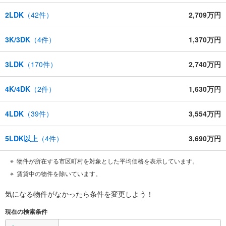
2LDK
（
42
件）
2,709万円
3K/3DK
（
4
件）
1,370万円
3LDK
（
170
件）
2,740万円
4K/4DK
（
2
件）
1,630万円
4LDK
（
39
件）
3,554万円
5LDK以上
（
4
件）
3,690万円
物件が所在する市区町村を対象とした平均価格を表示しています。
賃貸中の物件を除いています。
気になる物件がなかったら
条件を変更しよう！
現在の検索条件