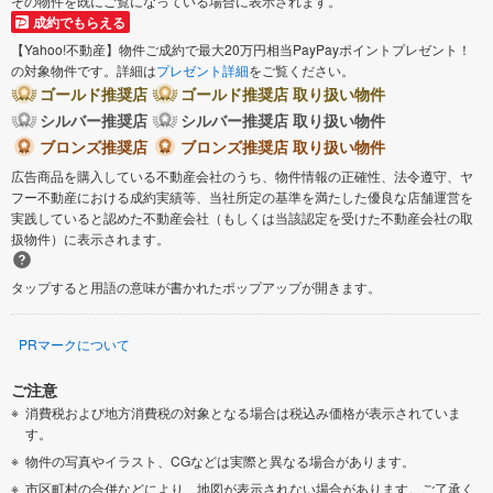
その物件を既にご覧になっている場合に表示されます。
成約でもらえる
【Yahoo!不動産】物件ご成約で最大20万円相当PayPayポイントプレゼント！
の対象物件です。詳細は
プレゼント詳細
をご覧ください。
ゴールド推奨店
ゴールド推奨店 取り扱い物件
シルバー推奨店
シルバー推奨店 取り扱い物件
ブロンズ推奨店
ブロンズ推奨店 取り扱い物件
広告商品を購入している不動産会社のうち、物件情報の正確性、法令遵守、ヤ
フー不動産における成約実績等、当社所定の基準を満たした優良な店舗運営を
実践していると認めた不動産会社（もしくは当該認定を受けた不動産会社の取
扱物件）に表示されます。
タップすると用語の意味が書かれたポップアップが開きます。
PRマークについて
ご注意
消費税および地方消費税の対象となる場合は税込み価格が表示されていま
す。
物件の写真やイラスト、CGなどは実際と異なる場合があります。
市区町村の合併などにより、地図が表示されない場合があります。ご了承く