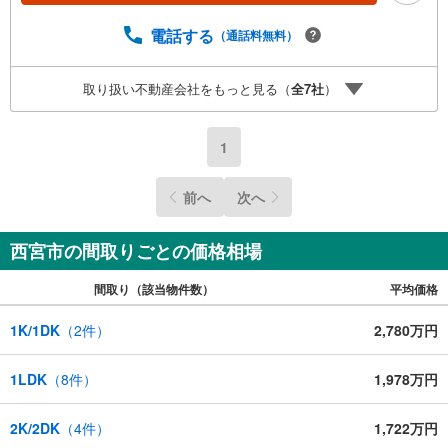
スペースがございます。 8店舗すべて駅前にございます
が、お車でのお越しも大歓迎です。 お子様連れでもご安
電話する
（通話料無料）
心ください。■取り扱い物件多数ございます。 地域密着の
当店では2000万円台の新築戸建や、1000万円台の中古マン
取り扱い不動産会社をもっと見る（
全
7
社
）
ションを始め多数物件を取り扱っています。Yahoo！不動
産に掲載しきれない物件もご紹介できます。お気軽にお問
合せください。弊社ホームページへは「C21アクロス」で
1
検索！
前へ
次へ
西宮市の間取りごとの価格相場
間取り（該当物件数）
平均価格
1K/1DK
（
2
件）
2,780万円
1LDK
（
8
件）
1,978万円
2K/2DK
（
4
件）
1,722万円