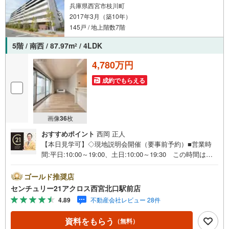
兵庫県西宮市枝川町
2017年3月（築10年）
145戸 / 地上階数7階
5階 / 南西 / 87.97m
/ 4LDK
2
4,780万円
成約でもらえる
画像
36
枚
おすすめポイント
西岡 正人
【本日見学可】◇現地説明会開催（要事前予約）■営業時
間:平日:10:00～19:00、土日:10:00～19:30 この時間はお
電話でのご案内がスムーズです。【物件の特徴】・南西を
含む2面バルコニー！5階部分角住戸につき陽当たりよく開
ゴールド推奨店
放感があります♪ペットの飼育が可能な物件です○センチュ
センチュリー21アクロス西宮北口駅前店
リー21アクロスグループの3つの特徴○■センチュリー21グ
4.89
不動産会社レビュー 28件
ループで28年連続No.1（1997年～2024年兵庫地区仲介実
績） 西宮・尼崎・伊丹・宝塚にて8店舗展開中。阪神間で
資料をもらう
（無料）
の購入や売却は当店にお任せ下さい■お客様駐車場、キッズ