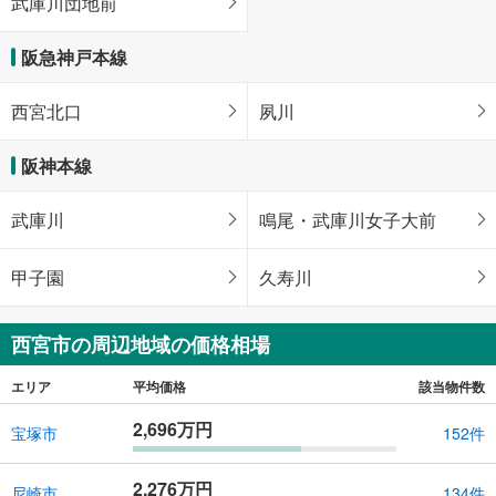
武庫川団地前
阪急神戸本線
西宮北口
夙川
阪神本線
武庫川
鳴尾・武庫川女子大前
甲子園
久寿川
西宮市の周辺地域の価格相場
エリア
平均価格
該当物件数
2,696万円
宝塚市
152件
2,276万円
尼崎市
134件