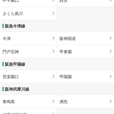
甲子園口
西宮
さくら夙川
阪急今津線
今津
阪神国道
門戸厄神
甲東園
阪急甲陽線
苦楽園口
甲陽園
阪神武庫川線
東鳴尾
洲先