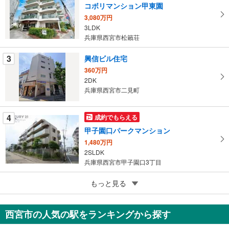
コボリマンション甲東園
を
3,080万円
マ
3LDK
イ
兵庫県西宮市松籟荘
ペ
ー
3
興信ビル住宅
ジ
360万円
に
2DK
保
兵庫県西宮市二見町
存
す
4
成約でもらえる
る
甲子園口パークマンション
1,480万円
2SLDK
兵庫県西宮市甲子園口3丁目
5
もっと見る
成約でもらえる
レ・ジェイド西宮北口 樋ノ口町
4,990万円
西宮市の人気の駅をランキングから探す
3LDK
兵庫県西宮市樋ノ口町2丁目