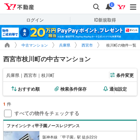
Yahoo!不動産
検索
通知
i
ログイン
ID新規取得
中古マンション
兵庫県
西宮市
枝川町の物件一覧
西宮市枝川町の中古マンション
兵庫県｜西宮市｜枝川町
条件変更
おすすめ順
検索条件保存
通知設定
1
件
すべての物件をチェックする
ファインシティ甲子園ノースレジデンス
阪神本線 「甲子園」駅 徒歩22分