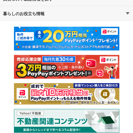
暮らしのお役立ち情報
不動産・住宅
賃貸住宅
通勤・通学時間から探す
地図から探す
マンションカタログ
教えて！住まいの先生
新築マンション
中古マンション
新築一戸建て
中古一戸建て
注文住宅
土地
売却査定