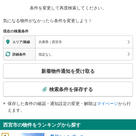
条件を変更して再度検索してください。
気になる物件がなかったら
条件を変更しよう！
現在の検索条件
兵庫県｜西宮市
エリア/路線
指定なし
詳細条件
こ
新着物件通知を受け取る
の
検
索
検索条件を保存する
条
件
保存した条件の確認・通知設定の変更・解除は
マイページ
から行
で
えます。
通
知
西宮市の物件をランキングから探す
を
受