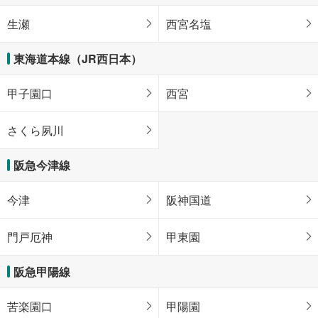
生瀬
西宮名塩
東海道本線（JR西日本）
甲子園口
西宮
さくら夙川
阪急今津線
今津
阪神国道
門戸厄神
甲東園
阪急甲陽線
苦楽園口
甲陽園