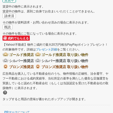
賃貸中の物件に表示されます。
賃貸中の物件は、原則ご自身でお住まいいただくことができません。
請求済
その物件が資料請求・お問い合わせ済みの場合に表示されます。
既読
その物件を既にご覧になっている場合に表示されます。
成約でもらえる
【Yahoo!不動産】物件ご成約で最大20万円相当PayPayポイントプレゼント！
の対象物件です。詳細は
プレゼント詳細
をご覧ください。
ゴールド推奨店
ゴールド推奨店 取り扱い物件
シルバー推奨店
シルバー推奨店 取り扱い物件
ブロンズ推奨店
ブロンズ推奨店 取り扱い物件
広告商品を購入している不動産会社のうち、物件情報の正確性、法令遵守、ヤ
フー不動産における成約実績等、当社所定の基準を満たした優良な店舗運営を
実践していると認めた不動産会社（もしくは当該認定を受けた不動産会社の取
扱物件）に表示されます。
タップすると用語の意味が書かれたポップアップが開きます。
PRマークについて