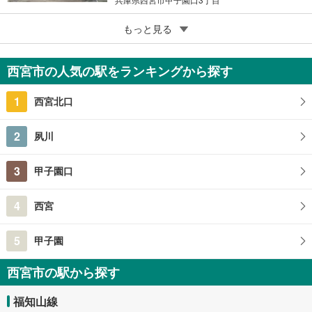
5
もっと見る
成約でもらえる
レ・ジェイド西宮北口 樋ノ口町
4,990万円
西宮市の人気の駅をランキングから探す
3LDK
兵庫県西宮市樋ノ口町2丁目
1
西宮北口
2
夙川
3
甲子園口
4
西宮
5
甲子園
西宮市の駅から探す
福知山線