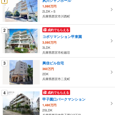
1
夙川シャンボール
け
1,080万円
取
2LDK＋S
る
兵庫県西宮市川西町
・
条
2
成約でもらえる
件
コボリマンション甲東園
を
3,080万円
マ
3LDK
イ
兵庫県西宮市松籟荘
ペ
ー
3
興信ビル住宅
ジ
360万円
に
2DK
保
兵庫県西宮市二見町
存
す
4
成約でもらえる
る
甲子園口パークマンション
1,480万円
2SLDK
兵庫県西宮市甲子園口3丁目