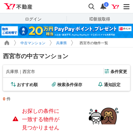
Yahoo!不動産
検索
通知
i
ログイン
ID新規取得
中古マンション
兵庫県
西宮市の物件一覧
西宮市の中古マンション
兵庫県｜西宮市
条件変更
おすすめ順
検索条件保存
通知設定
0
件
お探しの条件に
一致する物件が
見つかりません