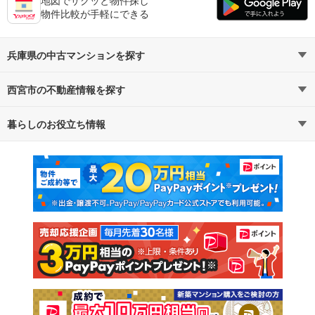
物件比較が手軽にできる
兵庫県の中古マンションを探す
西宮市の不動産情報を探す
路線・駅から探す
地域から探す
暮らしのお役立ち情報
不動産・住宅
賃貸住宅
通勤・通学時間から探す
地図から探す
マンションカタログ
教えて！住まいの先生
新築マンション
中古マンション
新築一戸建て
中古一戸建て
注文住宅
土地
売却査定