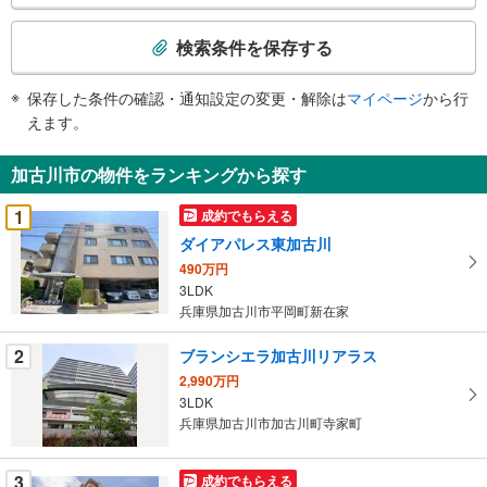
検
索
検索条件を保存する
条
件
保存した条件の確認・通知設定の変更・解除は
マイページ
から行
で
えます。
通
知
加古川市の物件をランキングから探す
を
受
1
成約でもらえる
け
ダイアパレス東加古川
取
490万円
る
3LDK
・
兵庫県加古川市平岡町新在家
条
件
2
ブランシエラ加古川リアラス
を
2,990万円
マ
3LDK
イ
兵庫県加古川市加古川町寺家町
ペ
ー
3
成約でもらえる