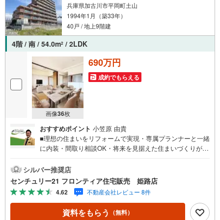
兵庫県加古川市平岡町土山
1994年1月（築33年）
40戸 / 地上9階建
4階 / 南 / 54.0m
/ 2LDK
2
690万円
成約でもらえる
画像
36
枚
おすすめポイント
小笠原 由貴
■理想の住まいをリフォームで実現・専属プランナーと一緒
に内装・間取り相談OK・将来を見据えた住まいづくりが可
能■快適に暮らせる2LDK・54m2で無理なく過ごせるコンパ
クトサイズ・南向きバルコニーから光が差し込む明るいLD
シルバー推奨店
K■安心の暮らしをサポート・管理人日勤・オートロック完
センチュリー21 フロンティア住宅販売 姫路店
備・宅配BOX付きで不在時も安心・駐車場空きあり（詳細
4.62
不動産会社レビュー 8件
はお問い合わせください）■生活に便利な立地・イオン土山
店まで徒歩約9分・JR「土山」駅まで徒歩10分・国道2号線
資料をもらう
（無料）
すぐ横で車アクセスも良好 弊社が選ばれる理由 1.お金の扱