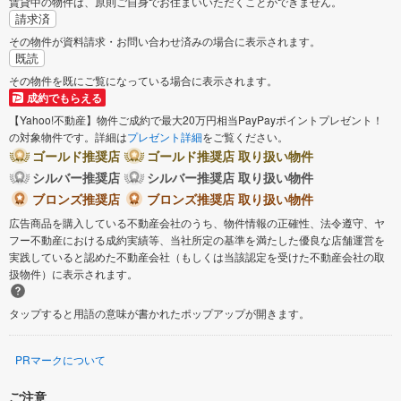
賃貸中の物件は、原則ご自身でお住まいいただくことができません。
請求済
その物件が資料請求・お問い合わせ済みの場合に表示されます。
既読
その物件を既にご覧になっている場合に表示されます。
成約でもらえる
【Yahoo!不動産】物件ご成約で最大20万円相当PayPayポイントプレゼント！
の対象物件です。詳細は
プレゼント詳細
をご覧ください。
ゴールド推奨店
ゴールド推奨店 取り扱い物件
シルバー推奨店
シルバー推奨店 取り扱い物件
ブロンズ推奨店
ブロンズ推奨店 取り扱い物件
広告商品を購入している不動産会社のうち、物件情報の正確性、法令遵守、ヤ
フー不動産における成約実績等、当社所定の基準を満たした優良な店舗運営を
実践していると認めた不動産会社（もしくは当該認定を受けた不動産会社の取
扱物件）に表示されます。
タップすると用語の意味が書かれたポップアップが開きます。
PRマークについて
ご注意