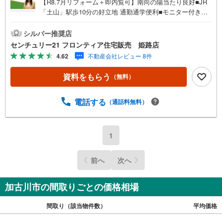
【R8.7月リフォーム＋即内覧可】南向の陽当たり良好■JR
「土山」駅歩10分の好立地 通勤通学便利■モニター付きイ
ンターホンがあり防犯に心強い設備■浴室暖房乾燥機がつい
て雨の日も心強い設備 特徴・ご家族との会話が弾むカウン
シルバー推奨店
ターキッチンを採用・全居室に収納スペースを確保しお部
センチュリー21 フロンティア住宅販売 姫路店
屋をすっきり保てます・安心の管理人日勤体制とエレベー
4.62
不動産会社レビュー 8件
ターを完備 リフォーム内容キッチン、浴室、トイレ、洗面
所、給湯器、内装全面（床・壁・天井・建具） 立地・平岡
資料をもらう
（無料）
東小学校まで徒歩約10分・平岡中学校まで徒歩約39分 弊社
が選ばれる理由 1.お金の扱い方のプロ、ファイナンシャル
プランナーが資金計画をサポート！2.買い替えなどにも対
電話する
（通話料無料）
応できる売却専門チームあり！3.たくさんの銀行と繋がり
があるため、最も低金利になるように審査が可能！4.物件
のお引渡し後に必要になったお家のリフォームも弊社のリ
1
フォームプランナーがご提案！弊社は専門家同士が連携を
とっているため、より多くの知見がございます。お気軽に
前へ
次へ
お問合せください！
加古川市の間取りごとの価格相場
間取り（該当物件数）
平均価格