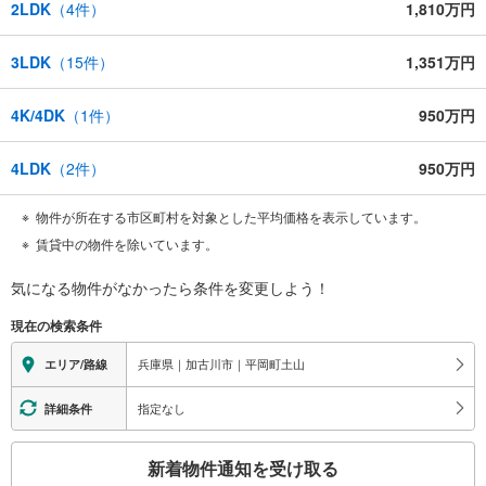
2LDK
（
4
件）
1,810万円
3LDK
（
15
件）
1,351万円
4K/4DK
（
1
件）
950万円
4LDK
（
2
件）
950万円
物件が所在する市区町村を対象とした平均価格を表示しています。
賃貸中の物件を除いています。
気になる物件がなかったら
条件を変更しよう！
現在の検索条件
兵庫県｜加古川市｜平岡町土山
エリア/路線
指定なし
詳細条件
こ
新着物件通知を受け取る
の