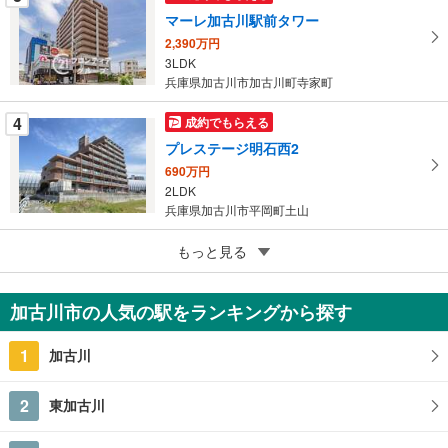
ジ
マーレ加古川駅前タワー
に
2,390万円
保
3LDK
存
兵庫県加古川市加古川町寺家町
す
る
4
成約でもらえる
プレステージ明石西2
690万円
2LDK
兵庫県加古川市平岡町土山
5
もっと見る
成約でもらえる
ハイツ東加古川
1,080万円
加古川市の人気の駅をランキングから探す
4LDK
兵庫県加古川市平岡町新在家
1
加古川
2
東加古川