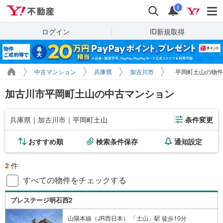
Yahoo!不動産
検索
通知
i
ログイン
ID新規取得
中古マンション
兵庫県
加古川市
平岡町土山の物件
加古川市平岡町土山の中古マンション
兵庫県｜加古川市｜平岡町土山
条件変更
おすすめ順
検索条件保存
通知設定
2
件
すべての物件をチェックする
プレステージ明石西2
山陽本線（JR西日本） 「土山」駅 徒歩10分