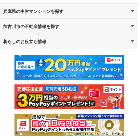
兵庫県の中古マンションを探す
加古川市の不動産情報を探す
路線・駅から探す
地域から探す
暮らしのお役立ち情報
不動産・住宅
賃貸住宅
通勤・通学時間から探す
地図から探す
マンションカタログ
教えて！住まいの先生
新築マンション
中古マンション
新築一戸建て
中古一戸建て
注文住宅
土地
売却査定