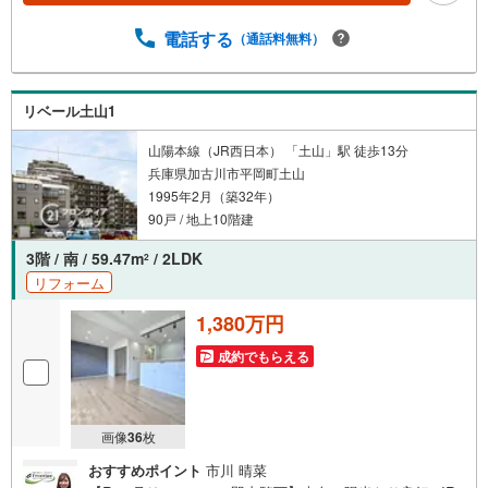
い方のプロ、ファイナンシャルプランナーが資金計画をサ
ポート！2.買い替えなどにも対応できる売却専門チームあ
電話する
（通話料無料）
り！3.たくさんの銀行と繋がりがあるため、最も低金利に
なるように審査が可能！4.物件のお引渡し後に必要になっ
たお家のリフォームも弊社のリフォームプランナーがご提
リベール土山1
案！5.定期的にご連絡を繋ぎ、有事の際に迅速にサポート
いたします
山陽本線（JR西日本） 「土山」駅 徒歩13分
兵庫県加古川市平岡町土山
1995年2月（築32年）
90戸 / 地上10階建
3階 / 南 / 59.47m
/ 2LDK
2
リフォーム
1,380万円
成約でもらえる
画像
36
枚
おすすめポイント
市川 晴菜