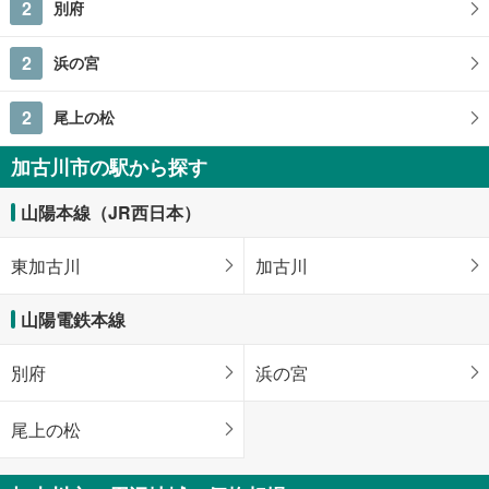
2
別府
2
浜の宮
2
尾上の松
加古川市の駅から探す
山陽本線（JR西日本）
東加古川
加古川
山陽電鉄本線
別府
浜の宮
尾上の松