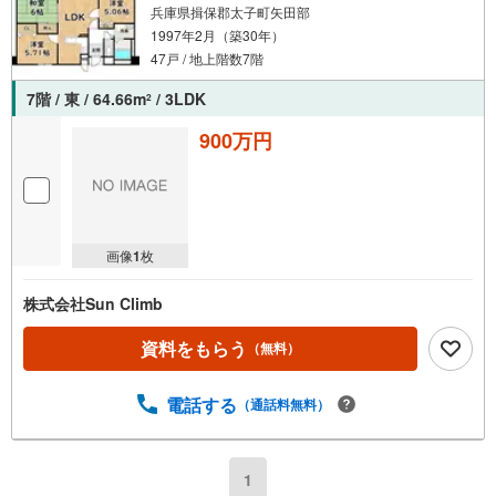
兵庫県揖保郡太子町矢田部
1997年2月（築30年）
47戸 / 地上階数7階
7階 / 東 / 64.66m
/ 3LDK
2
900万円
画像
1
枚
株式会社Sun Climb
資料をもらう
（無料）
電話する
（通話料無料）
1