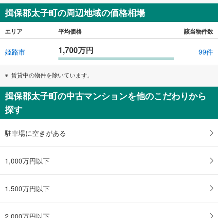
を
揖保郡太子町の周辺地域の価格相場
マ
イ
エリア
平均価格
該当物件数
ペ
1,700万円
姫路市
99件
ー
ジ
に
賃貸中の物件を除いています。
保
揖保郡太子町の中古マンションを他のこだわりから
存
す
探す
る
駐車場に空きがある
1,000万円以下
1,500万円以下
2,000万円以下