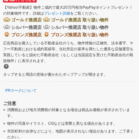
【Yahoo!不動産】物件ご成約で最大20万円相当PayPayポイントプレゼント！
の対象物件です。詳細は
プレゼント詳細
をご覧ください。
ゴールド推奨店
ゴールド推奨店 取り扱い物件
シルバー推奨店
シルバー推奨店 取り扱い物件
ブロンズ推奨店
ブロンズ推奨店 取り扱い物件
広告商品を購入している不動産会社のうち、物件情報の正確性、法令遵守、ヤ
フー不動産における成約実績等、当社所定の基準を満たした優良な店舗運営を
実践していると認めた不動産会社（もしくは当該認定を受けた不動産会社の取
扱物件）に表示されます。
タップすると用語の意味が書かれたポップアップが開きます。
PRマークについて
ご注意
消費税および地方消費税の対象となる場合は税込み価格が表示されていま
す。
物件の写真やイラスト、CGなどは実際と異なる場合があります。
市区町村の合併などにより、地図が表示されない場合があります。ご了承く
ださい。