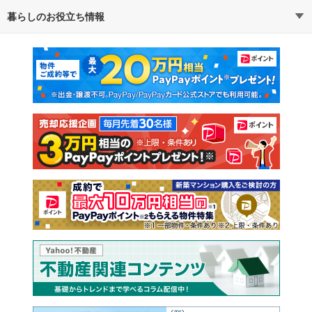
暮らしのお役立ち情報
不動産・住宅
賃貸住宅
通勤・通学時間から探す
地図から探す
マンションカタログ
教えて！住まいの先生
新築マンション
中古マンション
新築一戸建て
中古一戸建て
注文住宅
土地
売却査定