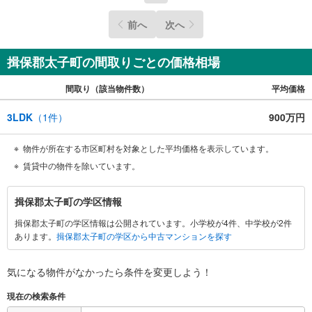
前へ
次へ
揖保郡太子町の間取りごとの価格相場
間取り（該当物件数）
平均価格
3LDK
（
1
件）
900万円
物件が所在する市区町村を対象とした平均価格を表示しています。
賃貸中の物件を除いています。
揖
揖保郡太子町の学区情報
保
揖保郡太子町の学区情報は公開されています。小学校が4件、中学校が2件
郡
あります。
揖保郡太子町の学区から中古マンションを探す
太
子
町
気になる物件がなかったら
条件を変更しよう！
に
現在の検索条件
関