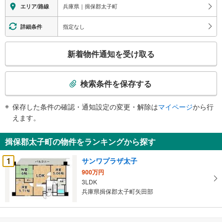
す
兵庫県｜揖保郡太子町
エリア/路線
る
情
指定なし
詳細条件
報
こ
新着物件通知を受け取る
の
検
索
検索条件を保存する
条
件
保存した条件の確認・通知設定の変更・解除は
マイページ
から行
で
えます。
通
知
揖保郡太子町の物件をランキングから探す
を
受
1
サンワプラザ太子
け
900万円
取
3LDK
る
兵庫県揖保郡太子町矢田部
・
条
件