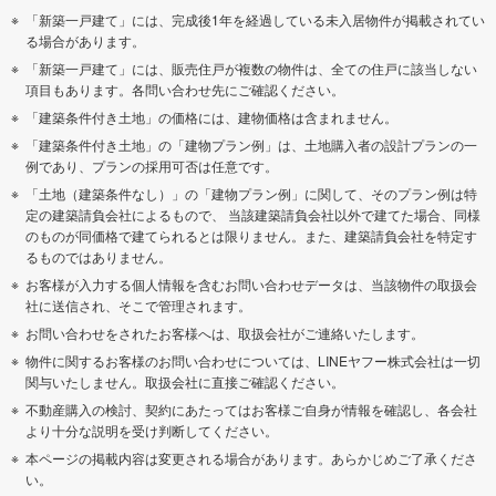
「新築一戸建て」には、完成後1年を経過している未入居物件が掲載されてい
る場合があります。
「新築一戸建て」には、販売住戸が複数の物件は、全ての住戸に該当しない
項目もあります。各問い合わせ先にご確認ください。
「建築条件付き土地」の価格には、建物価格は含まれません。
「建築条件付き土地」の「建物プラン例」は、土地購入者の設計プランの一
例であり、プランの採用可否は任意です。
「土地（建築条件なし）」の「建物プラン例」に関して、そのプラン例は特
定の建築請負会社によるもので、 当該建築請負会社以外で建てた場合、同様
のものが同価格で建てられるとは限りません。また、建築請負会社を特定す
るものではありません。
お客様が入力する個人情報を含むお問い合わせデータは、当該物件の取扱会
社に送信され、そこで管理されます。
お問い合わせをされたお客様へは、取扱会社がご連絡いたします。
物件に関するお客様のお問い合わせについては、LINEヤフー株式会社は一切
関与いたしません。取扱会社に直接ご確認ください。
不動産購入の検討、契約にあたってはお客様ご自身が情報を確認し、各会社
より十分な説明を受け判断してください。
本ページの掲載内容は変更される場合があります。あらかじめご了承くださ
い。