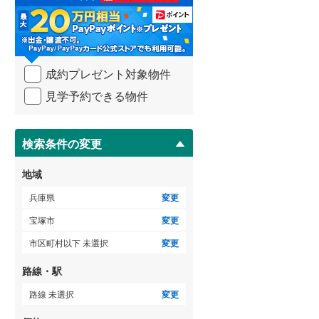
る
・
条
件
ゲストルーム
（
0
）
を
成約プレゼント対象物件
マ
イ
見学予約できる物件
ペ
ＴＶモニタ付インターホン
ー
ジ
（
52
）
に
検索条件の変更
保
存
地域
す
る
兵庫県
変更
宝塚市
変更
市区町村以下 未選択
変更
路線・駅
路線 未選択
変更