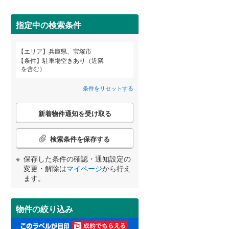
高砂市
(
0
)
神戸電鉄粟生線
(
0
)
平井
(
1
)
三田市
山陽電鉄網干線
(
5
)
(
0
)
指定中の検索条件
南口
(
1
)
神戸新交通ポートアイランド線
(
0
)
養父市
(
0
)
エリア
兵庫県、宝塚市
山本丸橋
(
1
)
宮崎
鹿児島
沖縄
条件
駐車場空きあり（近隣
北条鉄道
(
0
)
2階以上
（
74
）
朝来市
(
0
)
を含む）
山手台東
(
2
)
加東市
(
0
)
条件をリセットする
最上階
（
9
）
多可郡多可町
(
0
)
こ
する
る
条件をリセットする
条件をリセットする
条件をリセットする
条件をリセットする
条件をリセットする
条件をリセットする
新着物件通知を受け取る
の
神崎郡市川町
(
0
)
検
索
検索条件を保存する
揖保郡太子町
制震構造
（
0
）
(
1
)
条
件
保存した条件の確認・通知設定の
美方郡香美町
低層マンション（4階建て以
(
0
)
で
変更・解除は
マイページ
から行え
下）
（
6
）
通
ます。
知
を
受
物件の絞り込み
け
小学校まで1km以内
（
36
）
取