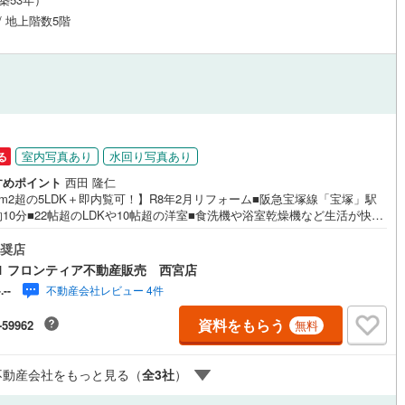
 / 地上階数5階
室内写真あり
水回り写真あり
る
すめポイント
西田 隆仁
2m2超の5LDK＋即内覧可！】R8年2月リフォーム■阪急宝塚線「宝塚」駅
10分■22帖超のLDKや10帖超の洋室■食洗機や浴室乾燥機など生活が快適
る設備が整っております リフォーム内容・ユニットバス交換（浴室乾燥機
・人造大理石システムキッチン交換（食洗器・浄水器付）・洗面化粧台交
奨店
洗濯パン交換・トイレ2か所交換（温水洗浄便座付）・建具交換・全室フロ
1 フロンティア不動産販売 西宮店
ング張替・ダウンライト設置・和室から洋室へ変更・サンルームタイル貼
不動産会社レビュー 4件
-.--
電気温水器交換・エコカラット貼り・ハウスクリーニング等 立地・宝塚市
塚小学校まで徒歩約10分・宝塚市立御殿山中学校まで徒歩約7分 弊社が選
資料をもらう
-59962
無料
る理由 1.お金の扱い方のプロ、ファイナンシャルプランナーが資金計画を
ート！2.買い替えなどにも対応できる売却専門チームあり！3.たくさんの銀
繋がりがあるため、最も低金利になるように審査が可能！4.物件のお引渡
不動産会社をもっと見る（
全
3
社
）
に必要になったお家のリフォームも弊社のリフォームプランナーがご提