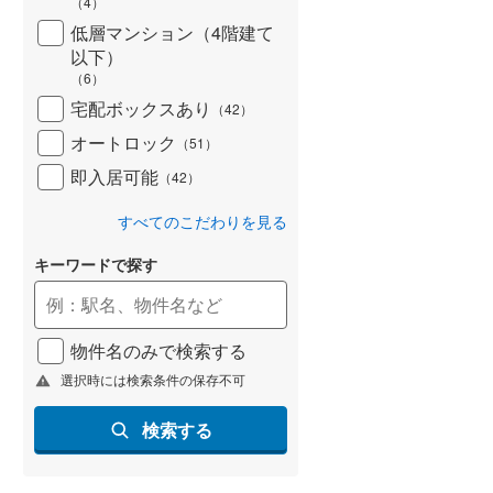
（
4
）
低層マンション（4階建て
以下）
（
6
）
宅配ボックスあり
（
42
）
オートロック
（
51
）
即入居可能
（
42
）
すべてのこだわりを見る
キーワードで探す
物件名のみで検索する
選択時には検索条件の保存不可
検索する