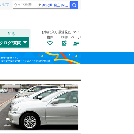
ヘルプ
滝沢秀明氏 IMPACT26
検索
お気に入り
最近見た
マイ
知る
物件
物件
ページ
山陽本線（JR西日本）
(
0
)
タログ/質問
姫新線
(
0
)
兵庫区
梅野町
(
(
4
3
)
)
福島
東西線
(
0
)
垂水区
清荒神
(
(
39
1
)
)
栃木
群馬
山梨
西区
御殿山
(
34
(
3
)
)
逆瀬台
自転車置き場
(
5
)
（
44
）
明石市
(
46
)
谷口町
バイク置き場
(
1
)
（
38
）
芦屋市
(
57
)
阪急伊丹線
(
0
)
中山桜台
防犯カメラ
(
3
（
)
5
）
豊岡市
(
0
)
阪神本線
(
0
)
和歌山
仁川北
(
1
)
西脇市
(
0
)
能勢電鉄妙見線
(
6
)
花屋敷つつじガ丘
(
1
)