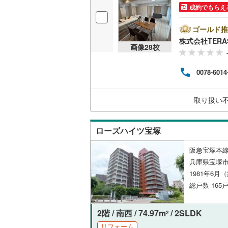
成約でもらえ
独立型キ
ゴールド推
株式会社TERA
浴室
画像
28
枚
浴室乾燥
0078-6014
バルコニー、
取り扱い
ルーフバ
ローズハイツ宝塚
収納
阪急宝塚本線
ウォーク
兵庫県宝塚市
（
22
）
1981年6月
総戸数 165戸
販売、価格、
即入居可
2階 / 南西 / 74.97m
/ 2SLDK
2
リフォーム