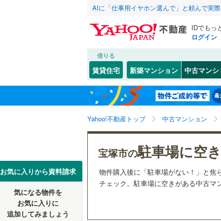
AIに「仕事用イヤホン選んで」と頼んで実
IDでもっ
ログイン
借りる
北海道
JR
北海道
東海道本線
こだわり条件
リフォーム、
賃貸住宅
新築マンション
中古マンシ
加古川線
(
リノベー
神戸市
東灘区
旭町
(
2
(
)
7
東北
青森
（
57
）
赤穂線
(
0
)
長田区
小林
(
1
(
)
2
関東
東京
山陽新幹
Yahoo!不動産トップ
中古マンション
共用設備
北区
口谷西
(
5
(
)
2
栄町
宅配ボッ
(
7
)
信越・北陸
新潟
地下鉄
神戸市営
駐車場に空
兵庫県のそのほ
姫路市
(
4
宝塚市の
寿楽荘
トランク
(
1
かの地域
西宮市
(
1
東海
愛知
私鉄・その他
阪急神戸
お気に入りから資料請求
物件購入後に「駐車場がない！」と焦
月見山
駐車場空
(
2
チェック。駐車場に空きがある中古マンシ
伊丹市
(
3
阪急甲陽
気になる物件を
（
81
）
近畿
大阪
中山五月
お気に入りに
加古川市
阪神武庫
追加してみましょう
管理・管理規
野上
(
1
)