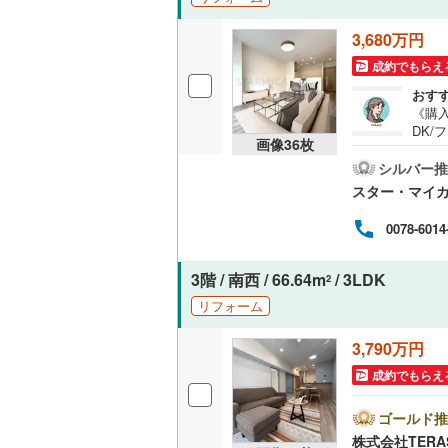
オンライン対
3,680万円
オンライ
成約でもらえ
おす
《購入
オンライ
DK/
画像
36
枚
機/3
当日
シルバー推
「室
スター・マイ
す。
ルデ
0078-6014
てお
宅ロー
キャン
3階 / 南西 / 66.64m
/ 3LDK
2
「Ya
リフォーム
N I
3,790万円
成約でもらえ
ゴールド推
株式会社TERA