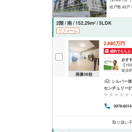
総戸数 62戸
2階 / 南 / 152.29m
/ 5LDK
2
リフォーム
2,880万円
成約でもらえ
おす
【15
徒歩約
画像
36
枚
にな
付）
シルバー推
換・
センチュリー2
ーリ
り・
立宝
0078-6014
ばれ
サポ
行と
取り扱い
し後
案！