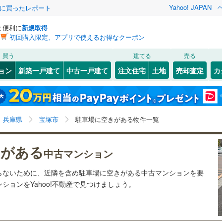
Yahoo! JAPAN
際に買ったレポート
と便利に
新規取得
初回購入限定、アプリで使えるお得なクーポン
検索条件を保存しました
買う
建てる
売る
（JR西日本）
(
0
)
福知山線
(
59
)
リノベーション
ョン
新築一戸建て
中古一戸建て
注文住宅
土地
売却査定
カ
この検索条件の新着物件通知は、
マイページ
から設定できます。
0
)
播但線
(
0
)
ション・リフォーム
築古・築30年以上
（
49
）
2
)
灘区
伊孑志
(
41
(
2
)
)
岩手
宮城
秋田
山形
山陰本線
(
0
)
)
須磨区
亀井町
(
(
35
1
)
)
兵庫県、宝塚市、駐車場空きあり（近隣を含む）
神奈川
埼玉
千葉
茨城
線
(
0
)
兵庫県
宝塚市
駐車場に空きがある物件一覧
)
中央区
小浜
(
3
(
)
26
)
クスあり
（
42
）
逆瀬川
24時間ゴミ出し可
(
2
)
（
0
）
長野
富山
石川
福井
地下鉄西神・山手線
(
0
)
神戸市営地下鉄海岸線
(
0
)
きがある
4
)
尼崎市
(
54
)
中古マンション
ルーム
)
（
11
）
高司
エレベーター
(
1
)
（
71
）
閉じる
閉じる
お気に入りリストを見る
お気に入りリストを見る
閉じる
閉じる
34
)
洲本市
(
0
)
岐阜
静岡
三重
本線
(
0
)
阪急今津線
(
60
)
らないために、近隣を含め駐車場に空きがある中古マンションを要
検索条件を保存する
きあり（近隣を含む）
)
中筋山手
オートロック
(
1
)
（
51
）
ョンをYahoo!不動産で見つけましょう。
1
)
相生市
(
0
)
線
(
0
)
阪急宝塚本線
(
69
)
マイページ
兵庫
京都
滋賀
奈良
台
(
3
)
仁川旭ガ丘
(
1
)
(
10
)
赤穂市
(
1
)
川線
(
0
)
阪神なんば線
(
0
)
約
花屋敷荘園
(
1
)