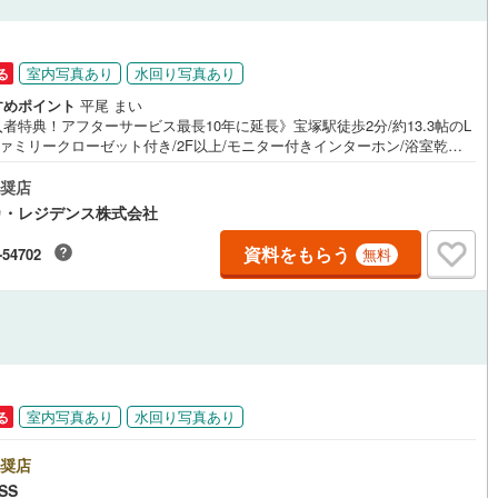
応
ン内見(相談)可
（
77
）
IT重説可
（
73
）
室内写真あり
水回り写真あり
る
すめポイント
平尾 まい
者特典！アフターサービス最長10年に延長》宝塚駅徒歩2分/約13.3帖のL
ン対応とは？
ファミリークローゼット付き/2F以上/モニター付きインターホン/浴室乾燥
口コンロ/食器洗い乾燥機【営業時間 9:30～18:30】定休日:火・水・祝日
の見学も可能です。上記時間はお電話が繋がりやすくなっております。
奨店
内・現地を見学する」ボタンよりご予約いただくとご見学がスムーズで
カ・レジデンス株式会社
【弊社について】スター・マイカ・レジデンスは、スター・マイカ・ホー
ィングス（東証プライム上場）のグループ会社です。【各種ご相談も承っ
資料をもらう
-54702
無料
ります】・引越し業者のご紹介や、入居後オプションサポート・税金、住
ンについて・FPによるライフプランシュミレーション----Yahoo！ 不動産
ペーン対象店舗----当店で物件を成約するとPayPayボーナスがもらえる
hoo！不動産物件ご成約キャンペーン」の対象になります。※yahoo！JAPA
Dでログインしてください※Pay Payボーナスは出金と譲渡はできません
室内写真あり
水回り写真あり
る
奨店
SS