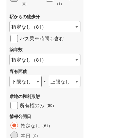
（
0
）
（
1
）
駅からの徒歩分
指定なし
（
81
）
詳しく見る
バス乗車時間も含む
築年数
指定なし
（
81
）
専有面積
下限なし
上限なし
~
敷地の権利形態
所有権のみ
（
80
）
情報公開日
指定なし
（
81
）
本日
（
0
）