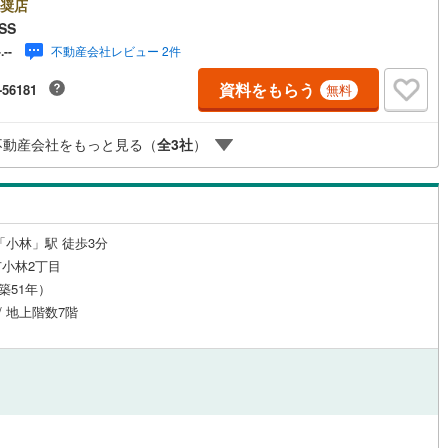
奨店
SS
不動産会社レビュー 2件
-.--
ルジュサービス
（
1
）
キッズルーム
（
0
）
資料をもらう
-56181
無料
不動産会社をもっと見る（
全
3
社
）
15
）
オール電化
（
3
）
全体
「小林」駅 徒歩3分
小林2丁目
リー住宅
（
33
）
（築51年）
 / 地上階数7階
ダイニング15畳以上