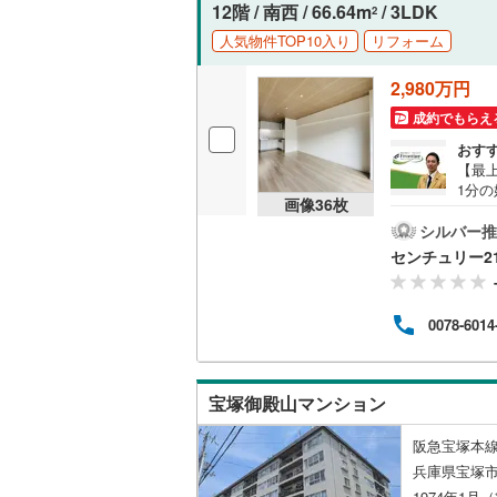
o！ 
12階 / 南西 / 66.64m
/ 3LDK
2
もらえ
人気物件TOP10入り
リフォーム
o！J
せん
2,980万円
成約でもらえ
おす
【最
1分
画像
36
枚
キッ
容・
シルバー推
トイ
センチュリー2
塚小学
お金
買い
0078-6014
があ
にな
にご
携を
宝塚御殿山マンション
い！
阪急宝塚本線
兵庫県宝塚市
1974年1月