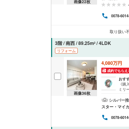
画像
22
枚
0078-6014
取り扱い
3階 / 南西 / 89.25m
/ 4LDK
2
リフォーム
4,080万円
成約でもらえ
おす
《購
ミリー
画像
36
枚
部屋/
火・
シルバー推
おり
スター・マイ
ムー
カ・
0078-6014
談も
税金、