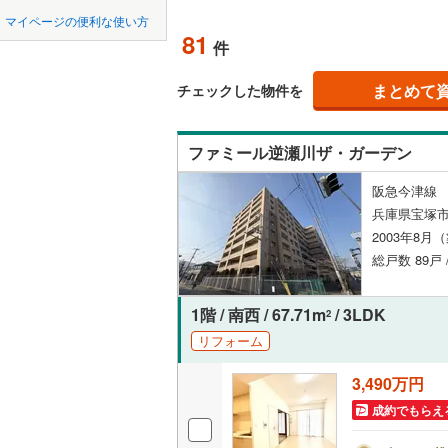
中国
鳥取
宝塚市
(
8
神戸電鉄
マイページの便利な使い方
雲雀丘
(
1
ペット可
81
件
川西市
神戸電鉄
(
2
四国
徳島
宝梅
(
3
)
配置、向き、
神戸高速
加西市
(
0
まとめて
チェックした物件を
南ひばり
九州・沖縄
福岡
神戸市営
角住戸
（
丹波市
(
0
湯本町
(
2
ファミール逆瀬川ザ・ガーデン
智頭急行
(
淡路市
(
0
階下に住
阪急今津線 
たつの市
0
0
0
0
0
0
兵庫県宝塚市
該当物件
該当物件
該当物件
該当物件
該当物件
該当物件
件
件
件
件
件
件
構造・規模・
加古郡稲
2003年8月
総戸数 89戸
神崎郡福
耐震構造
赤穂郡上
大規模（
1階 / 南西 / 67.71m
/ 3LDK
2
（
19
）
リフォーム
美方郡新
3,490万円
立地
成約でもらえ
最寄りの