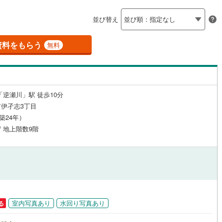
島根
岡山
広島
山口
1
)
三木市
(
0
)
有馬線
(
0
)
神戸電鉄三田線
(
0
)
)
雲雀丘山手
(
2
)
（
29
）
24時間有人管理
（
2
）
並び替え
公園都市線
2
)
(
0
)
小野市
山陽電鉄本線
(
0
)
(
0
)
香川
愛媛
高知
米谷
(
1
)
保存した条件を見る
建ち方、日当たり
線（東西線）
(
0
)
神戸高速線（南北線）
(
0
)
)
丹波篠山市
(
0
)
資料をもらう
無料
ガ丘
(
2
)
武庫川町
(
8
)
佐賀
長崎
熊本
大分
地下鉄北神線
(
0
)
神戸新交通六甲アイランド線
(
0
)
27
）
南向き（南東・南西含む）
)
南あわじ市
(
0
)
)
すみれガ丘
(
8
)
（
60
）
0
)
京都丹後鉄道宮豊線
(
0
)
)
宍粟市
(
0
)
戸なし
（
3
）
メゾネット
（
2
）
「逆瀬川」駅 徒歩10分
(
0
)
川辺郡猪名川町
(
3
)
この条件で検索する
この条件で検索する
この条件で検索する
この条件で検索する
この条件で検索する
この条件で検索する
市区町村以下を選択
市区町村を選択す
駅を選択する
伊孑志3丁目
施工・品質・工法関連
美町
(
0
)
加古郡播磨町
(
0
)
（築24年）
 / 地上階数9階
崎町
（
0
）
(
0
)
神崎郡神河町
免震構造
（
2
）
(
0
)
郡町
総戸数200以上）
(
0
)
佐用郡佐用町
タワー（20階建て以上）
(
0
)
（
4
）
温泉町
(
0
)
室内写真あり
水回り写真あり
る
駅が始発駅
（
15
）
海まで2km以内
（
0
）