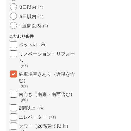
3日以内
（
1
）
5日以内
（
1
）
1週間以内
（
2
）
こだわり条件
ペット可
（
29
）
リノベーション・リフォー
ム
（
57
）
駐車場空きあり（近隣を含
む）
（
81
）
南向き（南東・南西含む）
（
60
）
2階以上
（
74
）
エレベーター
（
71
）
タワー（20階建て以上）