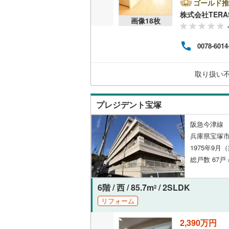
ゴールド推
株式会社TERA
共用施設
画像
18
枚
コンシェ
0078-6014
設備
取り扱い
床暖房
（
プレジデント宝塚
間取り、居室
阪急今津線 
兵庫県宝塚市
バリアフ
1975年9月
総戸数 67戸
LD
リビング
6階 / 西 / 85.7m
/ 2SLDK
2
（
54
）
リフォーム
2,390万円
キッチン