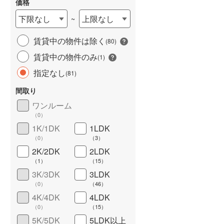
価格
下限なし
上限なし
~
賃貸中の物件は除く
(
80
)
賃貸中の物件のみ
(
1
)
指定なし
(
81
)
間取り
ワンルーム
ワイドバルコニー
（
26
）
（
0
）
1K/1DK
1LDK
（
0
）
（
3
）
2K/2DK
2LDK
（
1
）
（
15
）
3K/3DK
3LDK
（
0
）
（
46
）
4K/4DK
4LDK
（
0
）
（
15
）
5K/5DK
5LDK以上