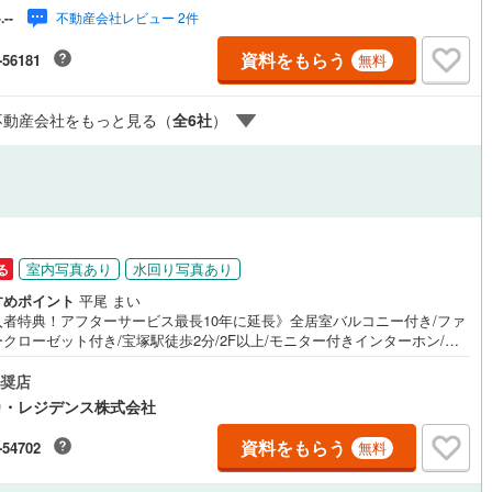
不動産会社レビュー 2件
-.--
資料をもらう
-56181
無料
不動産会社をもっと見る（
全
6
社
）
室内写真あり
水回り写真あり
る
すめポイント
平尾 まい
入者特典！アフターサービス最長10年に延長》全居室バルコニー付き/ファ
クローゼット付き/宝塚駅徒歩2分/2F以上/モニター付きインターホン/角
浴室乾燥機/3口コンロ/食器洗い乾燥機【営業時間 9:30～18:30】定休日:
水・祝日当日の見学も可能です。上記時間はお電話が繋がりやすくなって
奨店
ます。「室内・現地を見学する」ボタンよりご予約いただくとご見学がス
カ・レジデンス株式会社
ズです。【弊社について】スター・マイカ・レジデンスは、スター・マイ
ホールディングス（東証プライム上場）のグループ会社です。【各種ご相
資料をもらう
-54702
無料
承っております】・引越し業者のご紹介や、入居後オプションサポート・
住宅ローンについて・FPによるライフプランシュミレーション----Yaho