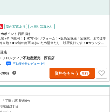
不動産キャンペーン対象店舗----当店で物件を成約するとPayPayボーナスが
る「Yahoo！不動産物件ご成約キャンペーン」の対象になります。※yaho
APAN IDでログインしてください※Pay Payボーナスは出金と譲渡はできま
室内写真あり
水回り写真あり
る
すめポイント
西田 隆仁
上階＋即内覧可！】R7年4月リフォーム！■阪急宝塚線「宝塚駅」まで徒歩
の好立地！■12階の南西向きのため陽当たり、眺望良好です！■カウンター
チンのため、お子様の様子を見ながらお料理ができますね リフォーム内
全室クロス張替・フロアタイル張替・浴室新調・システムキッチン新調・
奨店
レ新調・洗面室、トイレCF張替・和室畳新調 ・洗面台新調 等 立地・宝
1 フロンティア不動産販売 西宮店
校まで徒歩約16分・御殿山中学校まで徒歩約26分 弊社が選ばれる理由 1.
不動産会社レビュー 4件
-.--
の扱い方のプロ、ファイナンシャルプランナーが資金計画をサポート！2.
替えなどにも対応できる売却専門チームあり！3.たくさんの銀行と繋がり
資料をもらう
-59962
無料
るため、最も低金利になるように審査が可能！4.物件のお引渡し後に必要
ったお家のリフォームも弊社のリフォームプランナーがご提案！5.定期的
連絡を繋ぎ、有事の際に迅速にサポートいたします弊社は専門家同士が連
とっているため、より多くの知見がございます。お気軽にお問合せくださ
 「宝塚」駅 徒歩9分
御殿山2丁目
（築53年）