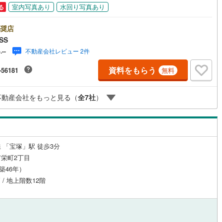
室内写真あり
水回り写真あり
る
ッチン
（
11
）
対面キッチン
（
50
）
奨店
SS
不動産会社レビュー 2件
-.--
機あり
（
41
）
浴室に窓あり
（
19
）
資料をもらう
-56181
無料
庭
不動産会社をもっと見る（
全
7
社
）
ルコニー
（
3
）
専用庭
（
3
）
 「宝塚」駅 徒歩3分
インクローゼット
栄町2丁目
（築46年）
 / 地上階数12階
契約、入居関連など
能
（
42
）