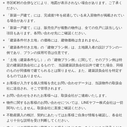
市区町村の合併などにより、地図が表示されない場合があります。ご了承く
ださい。
「新築一戸建て」には、完成後1年を経過している未入居物件が掲載されてい
る場合があります。
「新築一戸建て」には、販売住戸が複数の物件は、全ての住戸に該当しない
項目もあります。各問い合わせ先にご確認ください。
「建築条件付き土地」の価格には、建物価格は含まれません。
「建築条件付き土地」の「建物プラン例」は、土地購入者の設計プランの一
例であり、プランの採用可否は任意です。
「土地（建築条件なし）」の「建物プラン例」に関して、そのプラン例は特
定の建築請負会社によるもので、 当該建築請負会社以外で建てた場合、同様
のものが同価格で建てられるとは限りません。また、建築請負会社を特定す
るものではありません。
お客様が入力する個人情報を含むお問い合わせデータは、当該物件の取扱会
社に送信され、そこで管理されます。
お問い合わせをされたお客様へは、取扱会社がご連絡いたします。
物件に関するお客様のお問い合わせについては、LINEヤフー株式会社は一切
関与いたしません。取扱会社に直接ご確認ください。
不動産購入の検討、契約にあたってはお客様ご自身が情報を確認し、各会社
より十分な説明を受け判断してください。