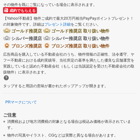
その物件を既にご覧になっている場合に表示されます。
成約でもらえる
【Yahoo!不動産】物件ご成約で最大20万円相当PayPayポイントプレゼント！
の対象物件です。詳細は
プレゼント詳細
をご覧ください。
ゴールド推奨店
ゴールド推奨店 取り扱い物件
シルバー推奨店
シルバー推奨店 取り扱い物件
ブロンズ推奨店
ブロンズ推奨店 取り扱い物件
広告商品を購入している不動産会社のうち、物件情報の正確性、法令遵守、ヤ
フー不動産における成約実績等、当社所定の基準を満たした優良な店舗運営を
実践していると認めた不動産会社（もしくは当該認定を受けた不動産会社の取
扱物件）に表示されます。
タップすると用語の意味が書かれたポップアップが開きます。
PRマークについて
ご注意
消費税および地方消費税の対象となる場合は税込み価格が表示されていま
す。
物件の写真やイラスト、CGなどは実際と異なる場合があります。