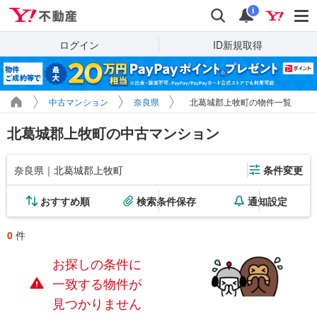
Yahoo!不動産
検索
通知
i
ログイン
ID新規取得
中古マンション
奈良県
北葛城郡上牧町の物件一覧
北葛城郡上牧町の中古マンション
奈良県｜北葛城郡上牧町
条件変更
おすすめ順
検索条件保存
通知設定
0
件
お探しの条件に
一致する物件が
見つかりません