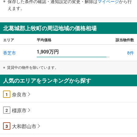
保存した条件の確認・通知設定の変更・解除は
マイページ
から行
で
えます。
通
知
を
北葛城郡上牧町の周辺地域の価格相場
受
け
エリア
平均価格
該当物件数
取
1,909万円
る
香芝市
8件
・
条
賃貸中の物件を除いています。
件
を
人気のエリアをランキングから探す
マ
イ
奈良市
1
ペ
ー
橿原市
2
ジ
に
大和郡山市
保
3
存