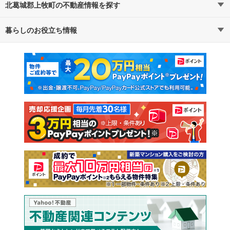
北葛城郡上牧町の不動産情報を探す
路線・駅から探す
地域から探す
暮らしのお役立ち情報
不動産・住宅
賃貸住宅
通勤・通学時間から探す
地図から探す
マンションカタログ
教えて！住まいの先生
新築マンション
中古マンション
新築一戸建て
中古一戸建て
注文住宅
土地
売却査定