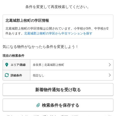
条件を変更して再度検索してください。
北
北葛城郡上牧町の学区情報
葛
北葛城郡上牧町の学区情報は公開されています。小学校が3件、中学校が2
城
件あります。
北葛城郡上牧町の学区から中古マンションを探す
郡
上
牧
気になる物件がなかったら
条件を変更しよう！
町
現在の検索条件
に
関
奈良県｜北葛城郡上牧町
エリア/路線
す
る
指定なし
詳細条件
情
こ
報
新着物件通知を受け取る
の
検
索
検索条件を保存する
条
件