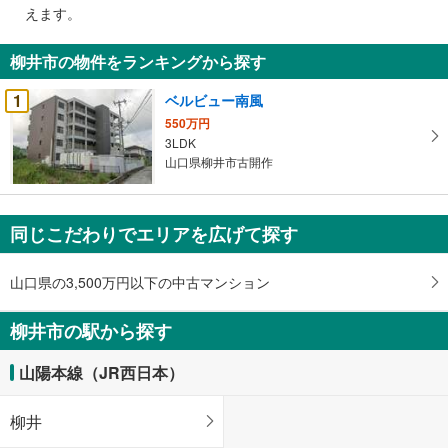
で
えます。
通
知
柳井市の物件をランキングから探す
を
受
1
ベルビュー南風
け
550万円
取
3LDK
る
山口県柳井市古開作
・
条
件
同じこだわりでエリアを広げて探す
を
マ
山口県の3,500万円以下の中古マンション
イ
ペ
柳井市の駅から探す
ー
ジ
山陽本線（JR西日本）
に
保
柳井
存
す