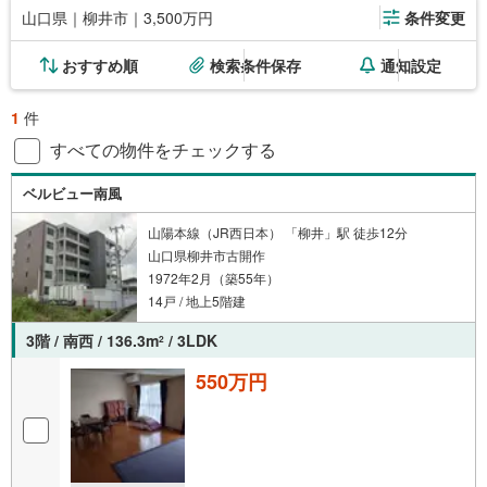
山口県｜柳井市｜3,500万円
条件変更
おすすめ順
検索条件保存
通知設定
1
件
すべての物件をチェックする
ベルビュー南風
山陽本線（JR西日本） 「柳井」駅 徒歩12分
山口県柳井市古開作
1972年2月（築55年）
14戸 / 地上5階建
3階 / 南西 / 136.3m
/ 3LDK
2
550万円