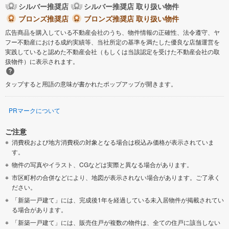
シルバー推奨店
シルバー推奨店 取り扱い物件
ブロンズ推奨店
ブロンズ推奨店 取り扱い物件
広告商品を購入している不動産会社のうち、物件情報の正確性、法令遵守、ヤ
フー不動産における成約実績等、当社所定の基準を満たした優良な店舗運営を
実践していると認めた不動産会社（もしくは当該認定を受けた不動産会社の取
扱物件）に表示されます。
タップすると用語の意味が書かれたポップアップが開きます。
PRマークについて
ご注意
消費税および地方消費税の対象となる場合は税込み価格が表示されていま
す。
物件の写真やイラスト、CGなどは実際と異なる場合があります。
市区町村の合併などにより、地図が表示されない場合があります。ご了承く
ださい。
「新築一戸建て」には、完成後1年を経過している未入居物件が掲載されてい
る場合があります。
「新築一戸建て」には、販売住戸が複数の物件は、全ての住戸に該当しない