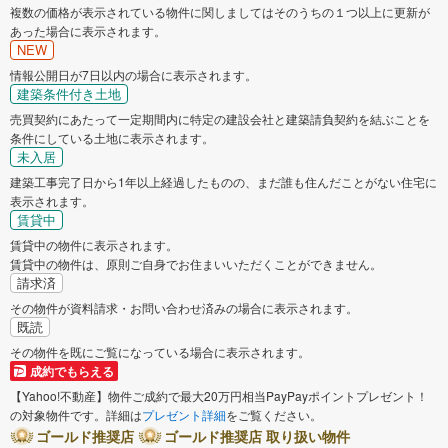
複数の価格が表示されている物件に関しましてはそのうちの１つ以上に更新が
あった場合に表示されます。
NEW
情報公開日が7日以内の場合に表示されます。
建築条件付き土地
売買契約にあたって一定期間内に特定の建設会社と建築請負契約を結ぶことを
条件にしている土地に表示されます。
未入居
建築工事完了日から1年以上経過したものの、まだ誰も住んだことがない住宅に
表示されます。
賃貸中
賃貸中の物件に表示されます。
賃貸中の物件は、原則ご自身でお住まいいただくことができません。
請求済
その物件が資料請求・お問い合わせ済みの場合に表示されます。
既読
その物件を既にご覧になっている場合に表示されます。
成約でもらえる
【Yahoo!不動産】物件ご成約で最大20万円相当PayPayポイントプレゼント！
の対象物件です。詳細は
プレゼント詳細
をご覧ください。
ゴールド推奨店
ゴールド推奨店 取り扱い物件