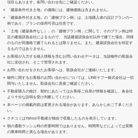
項目もあります。各問い合わせ先にご確認ください。
「建築条件付き土地」の価格には、建物価格は含まれません。
「建築条件付き土地」の「建物プラン例」は、土地購入者の設計プランの一
例であり、プランの採用可否は任意です。
「土地（建築条件なし）」の「建物プラン例」に関して、そのプラン例は特
定の建築請負会社によるもので、 当該建築請負会社以外で建てた場合、同様
のものが同価格で建てられるとは限りません。また、建築請負会社を特定す
るものではありません。
お客様が入力する個人情報を含むお問い合わせデータは、当該物件の取扱会
社に送信され、そこで管理されます。
お問い合わせをされたお客様へは、取扱会社がご連絡いたします。
物件に関するお客様のお問い合わせについては、LINEヤフー株式会社は一切
関与いたしません。取扱会社に直接ご確認ください。
不動産購入の検討、契約にあたってはお客様ご自身が情報を確認し、各会社
より十分な説明を受け判断してください。
本ページの掲載内容は変更される場合があります。あらかじめご了承くださ
い。
クチコミはYahoo!不動産が独自で収集したものを表示しています。
朝の通勤ラッシュ時の所要時間ではありません。時間帯などによっては実際
の乗車時間と異なる場合があります。