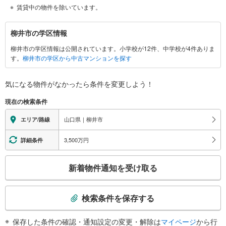
賃貸中の物件を除いています。
柳
柳井市の学区情報
井
柳井市の学区情報は公開されています。小学校が12件、中学校が4件ありま
市
す。
柳井市の学区から中古マンションを探す
に
関
す
気になる物件がなかったら
条件を変更しよう！
る
現在の検索条件
情
報
山口県｜柳井市
エリア/路線
3,500万円
詳細条件
こ
新着物件通知を受け取る
の
検
索
検索条件を保存する
条
件
保存した条件の確認・通知設定の変更・解除は
マイページ
から行