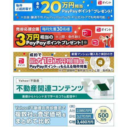
新築マンション
中古マンション
新築一戸建て
中古一戸建て
注文住宅
土地
売却査定