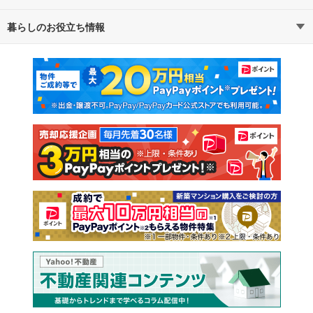
暮らしのお役立ち情報
不動産・住宅
賃貸住宅
通勤・通学時間から探す
地図から探す
マンションカタログ
教えて！住まいの先生
新築マンション
中古マンション
新築一戸建て
中古一戸建て
注文住宅
土地
売却査定