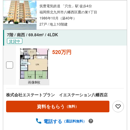
筑豊電気鉄道 「穴生」駅 徒歩4分
福岡県北九州市八幡西区鷹の巣1丁目
1986年10月（築40年）
27戸 / 地上10階建
7階 / 南西 / 69.84m
/ 4LDK
2
賃貸中
520万円
画像
9
枚
株式会社エステートプラン イエステーション八幡西店
資料をもらう
（無料）
電話する
（通話料無料）