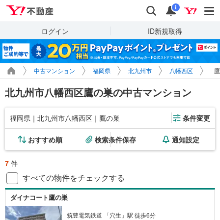
Yahoo!不動産
検索
通知
i
ログイン
ID新規取得
中古マンション
福岡県
北九州市
八幡西区
鷹
北九州市八幡西区鷹の巣の中古マンション
福岡県｜北九州市八幡西区｜鷹の巣
条件変更
おすすめ順
検索条件保存
通知設定
7
件
すべての物件をチェックする
ダイナコート鷹の巣
筑豊電気鉄道 「穴生」駅 徒歩6分