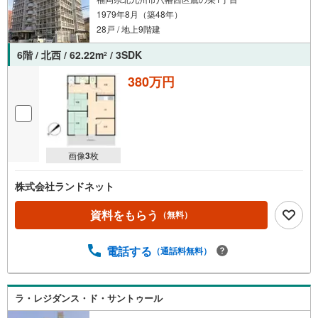
1979年8月（築48年）
28戸 / 地上9階建
6階 / 北西 / 62.22m
/ 3SDK
2
380万円
画像
3
枚
株式会社ランドネット
資料をもらう
（無料）
電話する
（通話料無料）
ラ・レジダンス・ド・サントゥール