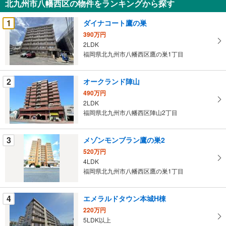
北九州市八幡西区の物件をランキングから探す
を
受
1
ダイナコート鷹の巣
け
390万円
取
2LDK
る
福岡県北九州市八幡西区鷹の巣1丁目
・
条
2
オークランド陣山
件
490万円
を
2LDK
マ
福岡県北九州市八幡西区陣山2丁目
イ
ペ
3
メゾンモンブラン鷹の巣2
ー
ジ
520万円
4LDK
に
福岡県北九州市八幡西区鷹の巣1丁目
保
存
す
4
エメラルドタウン本城H棟
る
220万円
5LDK以上