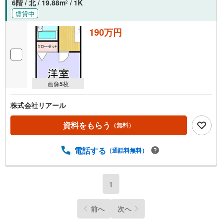
6階 / 北 / 19.88m
/ 1K
2
賃貸中
190万円
画像
5
枚
株式会社リアール
資料をもらう
（無料）
電話する
（通話料無料）
1
前へ
次へ