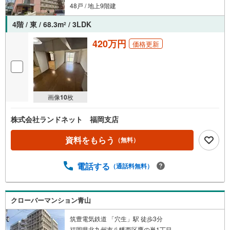
48戸 / 地上9階建
4階 / 東 / 68.3m
/ 3LDK
2
420万円
価格更新
画像
10
枚
株式会社ランドネット 福岡支店
資料をもらう
（無料）
電話する
（通話料無料）
クローバーマンション青山
筑豊電気鉄道 「穴生」駅 徒歩3分
福岡県北九州市八幡西区鷹の巣1丁目