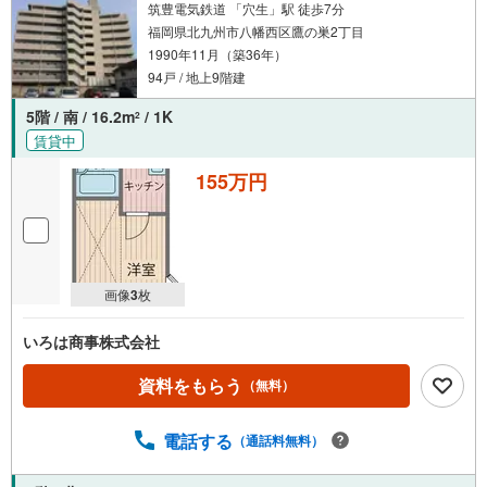
筑豊電気鉄道 「穴生」駅 徒歩7分
福岡県北九州市八幡西区鷹の巣2丁目
1990年11月（築36年）
94戸 / 地上9階建
5階 / 南 / 16.2m
/ 1K
2
賃貸中
155万円
画像
3
枚
いろは商事株式会社
資料をもらう
（無料）
電話する
（通話料無料）