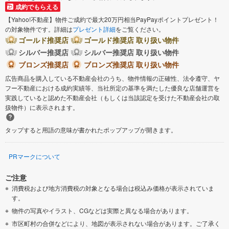
成約でもらえる
【Yahoo!不動産】物件ご成約で最大20万円相当PayPayポイントプレゼント！
の対象物件です。詳細は
プレゼント詳細
をご覧ください。
ゴールド推奨店
ゴールド推奨店 取り扱い物件
シルバー推奨店
シルバー推奨店 取り扱い物件
ブロンズ推奨店
ブロンズ推奨店 取り扱い物件
広告商品を購入している不動産会社のうち、物件情報の正確性、法令遵守、ヤ
フー不動産における成約実績等、当社所定の基準を満たした優良な店舗運営を
実践していると認めた不動産会社（もしくは当該認定を受けた不動産会社の取
扱物件）に表示されます。
タップすると用語の意味が書かれたポップアップが開きます。
PRマークについて
ご注意
消費税および地方消費税の対象となる場合は税込み価格が表示されていま
す。
物件の写真やイラスト、CGなどは実際と異なる場合があります。
市区町村の合併などにより、地図が表示されない場合があります。ご了承く