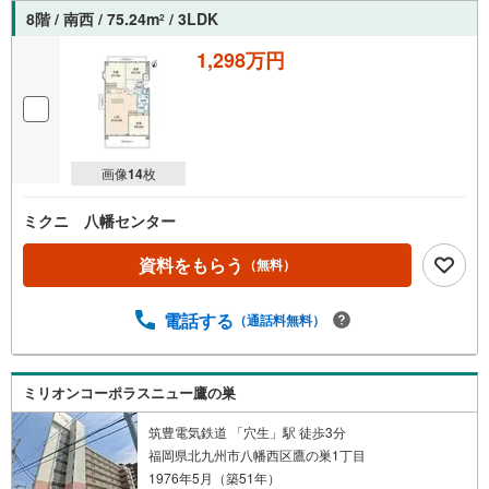
8階 / 南西 / 75.24m
/ 3LDK
2
1,298万円
画像
14
枚
ミクニ 八幡センター
資料をもらう
（無料）
電話する
（通話料無料）
ミリオンコーポラスニュー鷹の巣
筑豊電気鉄道 「穴生」駅 徒歩3分
福岡県北九州市八幡西区鷹の巣1丁目
1976年5月（築51年）