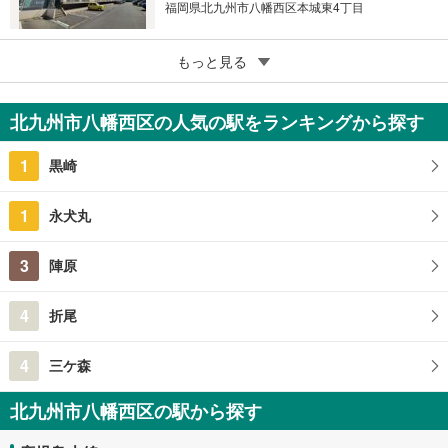
福岡県北九州市八幡西区本城東4丁目
5
VIPコーポ友田
もっと見る
120万円
4DK
北九州市八幡西区の人気の駅をランキングから探す
福岡県北九州市八幡西区友田1丁目
1
黒崎
1
永犬丸
3
陣原
4
折尾
4
三ケ森
北九州市八幡西区の駅から探す