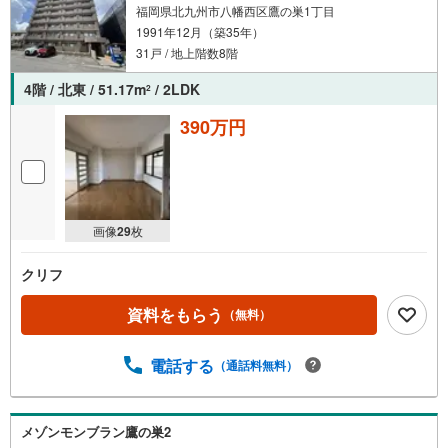
福岡県北九州市八幡西区鷹の巣1丁目
1991年12月（築35年）
31戸 / 地上階数8階
4階 / 北東 / 51.17m
/ 2LDK
2
390万円
画像
29
枚
クリフ
資料をもらう
（無料）
電話する
（通話料無料）
メゾンモンブラン鷹の巣2