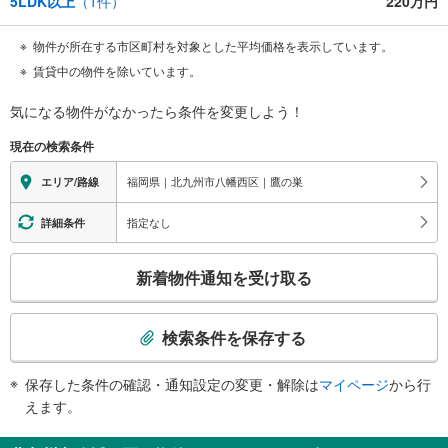
5LDK以上
（
1
件）
220万円
物件が所在する市区町村を対象とした平均価格を表示しています。
賃貸中の物件を除いています。
気になる物件がなかったら
条件を変更しよう！
現在の検索条件
福岡県｜北九州市八幡西区｜鷹の巣
エリア/路線
指定なし
詳細条件
こ
新着物件通知を受け取る
の
検
索
検索条件を保存する
条
件
保存した条件の確認・通知設定の変更・解除は
マイページ
から行
で
えます。
通
知