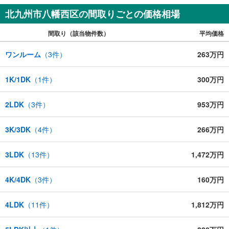
北九州市八幡西区の間取りごとの価格相場
間取り（該当物件数）
平均価格
ワンルーム
（
3
件）
263万円
1K/1DK
（
1
件）
300万円
2LDK
（
3
件）
953万円
3K/3DK
（
4
件）
266万円
3LDK
（
13
件）
1,472万円
4K/4DK
（
3
件）
160万円
4LDK
（
11
件）
1,812万円