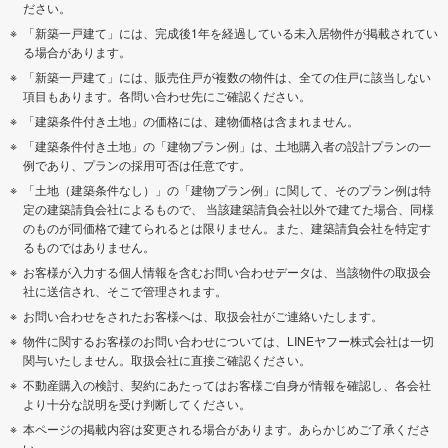
ださい。
「新築一戸建て」には、完成後1年を経過している未入居物件が掲載されてい
る場合があります。
「新築一戸建て」には、販売住戸が複数の物件は、全ての住戸に該当しない
項目もあります。各問い合わせ先にご確認ください。
「建築条件付き土地」の価格には、建物価格は含まれません。
「建築条件付き土地」の「建物プラン例」は、土地購入者の設計プランの一
例であり、プランの採用可否は任意です。
「土地（建築条件なし）」の「建物プラン例」に関して、そのプラン例は特
定の建築請負会社によるもので、 当該建築請負会社以外で建てた場合、同様
のものが同価格で建てられるとは限りません。また、建築請負会社を特定す
るものではありません。
お客様が入力する個人情報を含むお問い合わせデータは、当該物件の取扱会
社に送信され、そこで管理されます。
お問い合わせをされたお客様へは、取扱会社がご連絡いたします。
物件に関するお客様のお問い合わせについては、LINEヤフー株式会社は一切
関与いたしません。取扱会社に直接ご確認ください。
不動産購入の検討、契約にあたってはお客様ご自身が情報を確認し、各会社
より十分な説明を受け判断してください。
本ページの掲載内容は変更される場合があります。あらかじめご了承くださ
い。