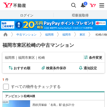
Yahoo!不動産
検索
通知
i
ログイン
ID新規取得
中古マンション
福岡県
福岡市
東区
松崎の物
福岡市東区松崎の中古マンション
福岡県｜福岡市東区｜松崎
条件変更
おすすめ順
検索条件保存
通知設定
1
件
すべての物件をチェックする
アンビエント松崎A棟
西鉄貝塚線 「名島」駅 徒歩21分