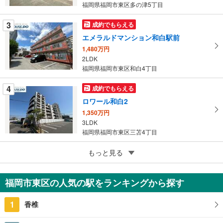
ペ
福岡県福岡市東区多の津5丁目
ー
ジ
3
成約でもらえる
に
エメラルドマンション和白駅前
保
1,480万円
存
2LDK
す
福岡県福岡市東区和白4丁目
る
4
成約でもらえる
ロワール和白2
1,350万円
3LDK
福岡県福岡市東区三苫4丁目
5
東峰マンション福岡県庁前
もっと見る
425万円
1R
福岡市東区の人気の駅をランキングから探す
福岡県福岡市東区馬出2丁目
1
香椎