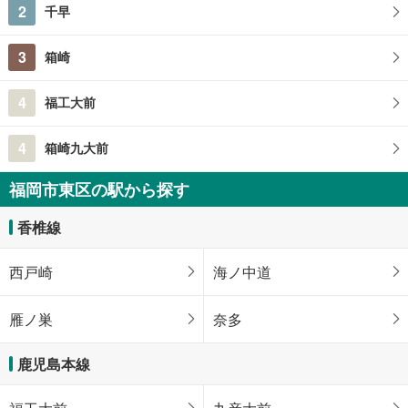
2
千早
3
箱崎
4
福工大前
4
箱崎九大前
福岡市東区の駅から探す
香椎線
西戸崎
海ノ中道
雁ノ巣
奈多
鹿児島本線