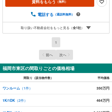
資料をもらう
（無料）
合わせください。【営業時間 10:00-18:00】（定休日:火・
水）上記時間はお電話が繋がりやすくなっております。ぜ
ひお気軽にご連絡下さい！現地を見学される場合は「室
電話する
（通話料無料）
内・現地を見学する（無料）」ボタンよりご希望の日時を
ご記入いただけますとスムーズにご案内が可能です。
取り扱い不動産会社をもっと見る（
全
1
社
）
1
前へ
次へ
福岡市東区の間取りごとの価格相場
間取り（該当物件数）
平均価格
ワンルーム
（
1
件）
350万円
1K/1DK
（
2
件）
464万円