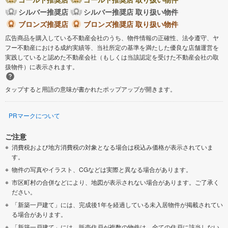
シルバー推奨店
シルバー推奨店 取り扱い物件
ブロンズ推奨店
ブロンズ推奨店 取り扱い物件
広告商品を購入している不動産会社のうち、物件情報の正確性、法令遵守、ヤ
フー不動産における成約実績等、当社所定の基準を満たした優良な店舗運営を
実践していると認めた不動産会社（もしくは当該認定を受けた不動産会社の取
扱物件）に表示されます。
タップすると用語の意味が書かれたポップアップが開きます。
PRマークについて
ご注意
消費税および地方消費税の対象となる場合は税込み価格が表示されていま
す。
物件の写真やイラスト、CGなどは実際と異なる場合があります。
市区町村の合併などにより、地図が表示されない場合があります。ご了承く
ださい。
「新築一戸建て」には、完成後1年を経過している未入居物件が掲載されてい
る場合があります。
「新築一戸建て」には、販売住戸が複数の物件は、全ての住戸に該当しない