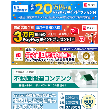
マンションカタログ
教えて！住まいの先生
新築マンション
中古マンション
新築一戸建て
中古一戸建て
注文住宅
土地
売却査定