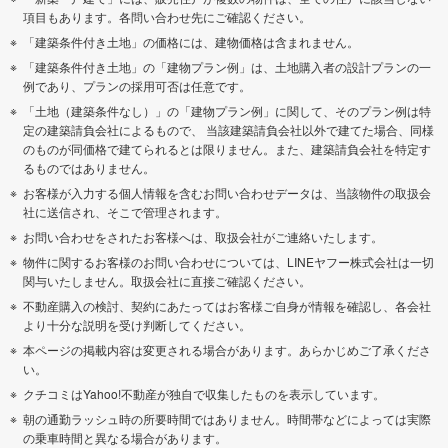
項目もあります。各問い合わせ先にご確認ください。
「建築条件付き土地」の価格には、建物価格は含まれません。
「建築条件付き土地」の「建物プラン例」は、土地購入者の設計プランの一
例であり、プランの採用可否は任意です。
「土地（建築条件なし）」の「建物プラン例」に関して、そのプラン例は特
定の建築請負会社によるもので、 当該建築請負会社以外で建てた場合、同様
のものが同価格で建てられるとは限りません。また、建築請負会社を特定す
るものではありません。
お客様が入力する個人情報を含むお問い合わせデータは、当該物件の取扱会
社に送信され、そこで管理されます。
お問い合わせをされたお客様へは、取扱会社がご連絡いたします。
物件に関するお客様のお問い合わせについては、LINEヤフー株式会社は一切
関与いたしません。取扱会社に直接ご確認ください。
不動産購入の検討、契約にあたってはお客様ご自身が情報を確認し、各会社
より十分な説明を受け判断してください。
本ページの掲載内容は変更される場合があります。あらかじめご了承くださ
い。
クチコミはYahoo!不動産が独自で収集したものを表示しています。
朝の通勤ラッシュ時の所要時間ではありません。時間帯などによっては実際
の乗車時間と異なる場合があります。