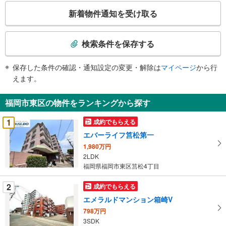
こ
新着物件通知を受け取る
の
検
索
検索条件を保存する
条
件
保存した条件の確認・通知設定の変更・解除は
マイページ
から行
で
えます。
通
知
福岡市東区の物件をランキングから探す
を
受
1
成約でもらえる
け
エバーライフ筥松第一
取
1,980万円
る
2LDK
・
福岡県福岡市東区筥松4丁目
条
件
2
成約でもらえる
を
エメラルドマンション箱崎V
マ
798万円
イ
3SDK