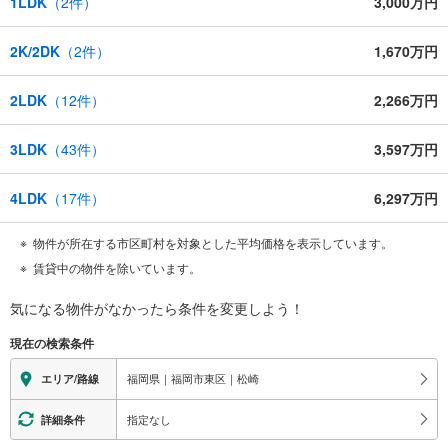
1LDK
（
2
件）
3,000万円
2K/2DK
（
2
件）
1,670万円
2LDK
（
12
件）
2,266万円
3LDK
（
43
件）
3,597万円
4LDK
（
17
件）
6,297万円
物件が所在する市区町村を対象とした平均価格を表示しています。
賃貸中の物件を除いています。
気になる物件がなかったら
条件を変更しよう！
現在の検索条件
福岡県｜福岡市東区｜松崎
エリア/路線
指定なし
詳細条件