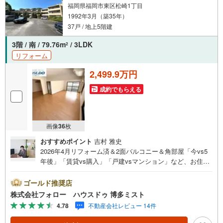
福岡県福岡市東区松崎1丁目
1992年3月（築35年）
37戸 / 地上5階建
3階 / 南 / 79.76m
/ 3LDK
2
リフォーム
2,499.9万円
成約でもらえる
画像
36
枚
おすすめポイント
吉村 雅史
2026年4月リフォーム済＆2面バルコニー＆角部屋「今vs5
年後」「賃貸vs購入」「戸建vsマンション」など、お住ま
い選びをする上で必ず出てくる疑問、不安をぶつけてくだ
さい。答えはお客様の家族構成やご年齢、ライフプランに
ゴールド推奨店
よって全く変わってきます。ネット検索も便利ですが、1回
株式会社フォロー ハウスドゥ 博多ミスト
のご相談でお悩みが解決できるかもしれません。その答え
4.78
不動産会社レビュー 14件
が「購入しない」となっても、お客様、ご家族様のベスト
であれば、それに越したことはありません。まずはお問い