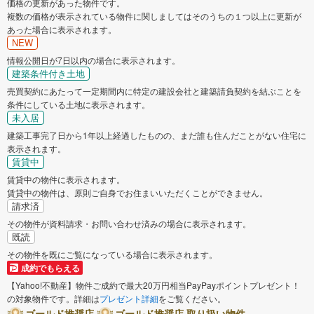
価格の更新があった物件です。
複数の価格が表示されている物件に関しましてはそのうちの１つ以上に更新が
あった場合に表示されます。
NEW
情報公開日が7日以内の場合に表示されます。
建築条件付き土地
売買契約にあたって一定期間内に特定の建設会社と建築請負契約を結ぶことを
条件にしている土地に表示されます。
未入居
建築工事完了日から1年以上経過したものの、まだ誰も住んだことがない住宅に
表示されます。
賃貸中
賃貸中の物件に表示されます。
賃貸中の物件は、原則ご自身でお住まいいただくことができません。
請求済
その物件が資料請求・お問い合わせ済みの場合に表示されます。
既読
その物件を既にご覧になっている場合に表示されます。
成約でもらえる
【Yahoo!不動産】物件ご成約で最大20万円相当PayPayポイントプレゼント！
の対象物件です。詳細は
プレゼント詳細
をご覧ください。
ゴールド推奨店
ゴールド推奨店 取り扱い物件