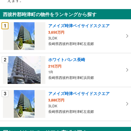
通
知
西彼杵郡時津町の物件をランキングから探す
を
受
1
アメイズ時津ベイサイドスクエア
け
3,650万円
取
3LDK
る
長崎県西彼杵郡時津町左底郷
・
条
2
ホワイトパレス長崎
件
210万円
を
1R
マ
長崎県西彼杵郡時津町浜田郷
イ
ペ
3
アメイズ時津ベイサイドスクエア
ー
ジ
3,880万円
3LDK
に
長崎県西彼杵郡時津町左底郷
保
存
す