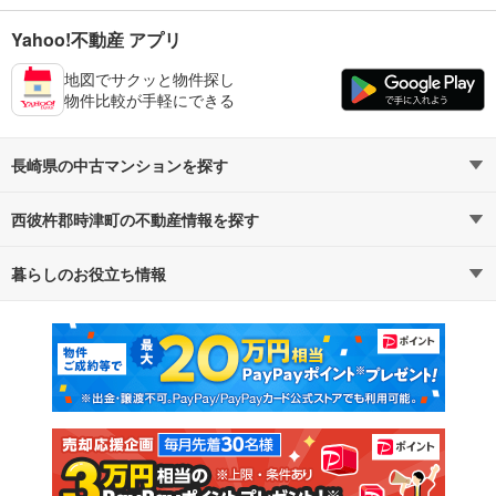
Yahoo!不動産 アプリ
地図でサクッと物件探し
物件比較が手軽にできる
長崎県の中古マンションを探す
西彼杵郡時津町の不動産情報を探す
路線・駅から探す
地域から探す
暮らしのお役立ち情報
不動産・住宅
賃貸住宅
通勤・通学時間から探す
地図から探す
マンションカタログ
教えて！住まいの先生
新築マンション
中古マンション
新築一戸建て
中古一戸建て
注文住宅
土地