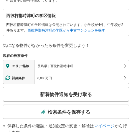
賃貸中の物件を除いています。
西
西彼杵郡時津町の学区情報
彼
西彼杵郡時津町の学区情報は公開されています。小学校が4件、中学校が2
杵
件あります。
西彼杵郡時津町の学区から中古マンションを探す
郡
時
津
気になる物件がなかったら
条件を変更しよう！
町
現在の検索条件
に
関
長崎県｜西彼杵郡時津町
エリア/路線
す
る
8,000万円
詳細条件
情
こ
報
新着物件通知を受け取る
の
検
索
検索条件を保存する
条
件
保存した条件の確認・通知設定の変更・解除は
マイページ
から行
で
えます。