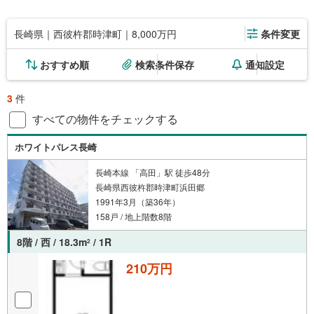
長崎県｜西彼杵郡時津町｜8,000万円
条件変更
おすすめ順
検索条件保存
通知設定
3
件
すべての物件をチェックする
ホワイトパレス長崎
長崎本線 「高田」駅 徒歩48分
長崎県西彼杵郡時津町浜田郷
1991年3月（築36年）
158戸 / 地上階数8階
8階 / 西 / 18.3m
/ 1R
2
210万円