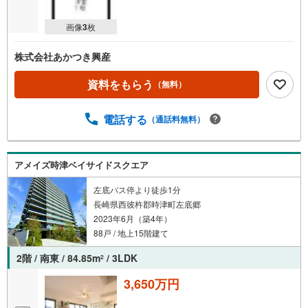
画像
3
枚
株式会社あかつき興産
資料をもらう
（無料）
電話する
（通話料無料）
アメイズ時津ベイサイドスクエア
左底バス停より徒歩1分
長崎県西彼杵郡時津町左底郷
2023年6月（築4年）
88戸 / 地上15階建て
2階 / 南東 / 84.85m
/ 3LDK
2
3,650万円