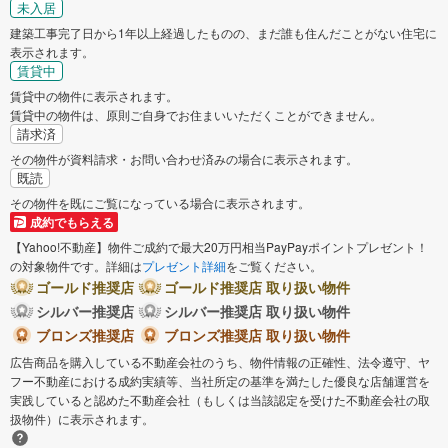
未入居
建築工事完了日から1年以上経過したものの、まだ誰も住んだことがない住宅に
表示されます。
賃貸中
賃貸中の物件に表示されます。
賃貸中の物件は、原則ご自身でお住まいいただくことができません。
請求済
その物件が資料請求・お問い合わせ済みの場合に表示されます。
既読
その物件を既にご覧になっている場合に表示されます。
成約でもらえる
【Yahoo!不動産】物件ご成約で最大20万円相当PayPayポイントプレゼント！
の対象物件です。詳細は
プレゼント詳細
をご覧ください。
ゴールド推奨店
ゴールド推奨店 取り扱い物件
シルバー推奨店
シルバー推奨店 取り扱い物件
ブロンズ推奨店
ブロンズ推奨店 取り扱い物件
広告商品を購入している不動産会社のうち、物件情報の正確性、法令遵守、ヤ
フー不動産における成約実績等、当社所定の基準を満たした優良な店舗運営を
実践していると認めた不動産会社（もしくは当該認定を受けた不動産会社の取
扱物件）に表示されます。