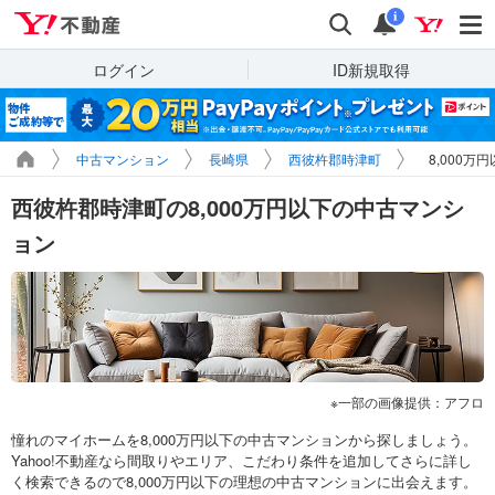
Yahoo!不動産
検索
通知
i
ログイン
ID新規取得
中古マンション
長崎県
西彼杵郡時津町
8,000万
西彼杵郡時津町の8,000万円以下の中古マンシ
ョン
一部の画像提供：アフロ
憧れのマイホームを8,000万円以下の中古マンションから探しましょう。
Yahoo!不動産なら間取りやエリア、こだわり条件を追加してさらに詳し
く検索できるので8,000万円以下の理想の中古マンションに出会えます。