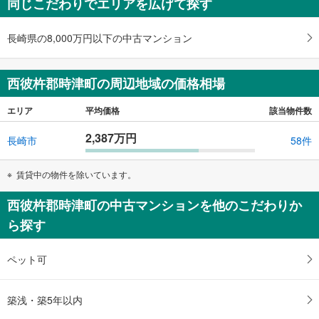
同じこだわりでエリアを広げて探す
る
長崎県の8,000万円以下の中古マンション
西彼杵郡時津町の周辺地域の価格相場
エリア
平均価格
該当物件数
2,387万円
長崎市
58件
賃貸中の物件を除いています。
西彼杵郡時津町の中古マンションを他のこだわりか
ら探す
ペット可
築浅・築5年以内