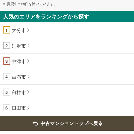
賃貸中の物件を除いています。
ペ
ー
人気のエリアをランキングから探す
ジ
に
大分市
1
保
存
別府市
す
2
る
中津市
3
由布市
4
臼杵市
5
日田市
6
中古マンショントップへ戻る