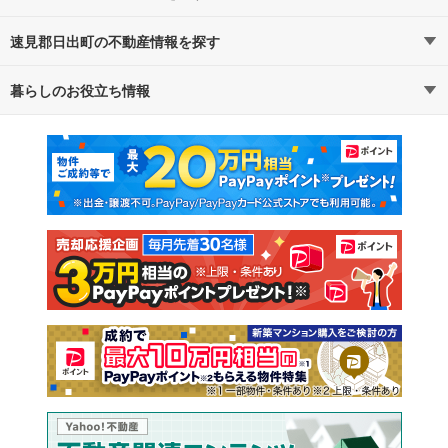
速見郡日出町の不動産情報を探す
路線・駅から探す
地域から探す
暮らしのお役立ち情報
不動産・住宅
賃貸住宅
通勤・通学時間から探す
地図から探す
マンションカタログ
教えて！住まいの先生
新築マンション
中古マンション
新築一戸建て
中古一戸建て
注文住宅
土地
売却査定