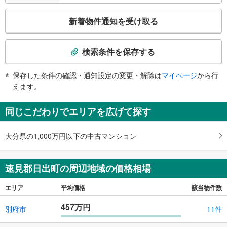
こ
新着物件通知を受け取る
の
検
索
検索条件を保存する
条
件
保存した条件の確認・通知設定の変更・解除は
マイページ
から行
で
えます。
通
知
同じこだわりでエリアを広げて探す
を
受
大分県の1,000万円以下の中古マンション
け
取
る
速見郡日出町の周辺地域の価格相場
・
条
エリア
平均価格
該当物件数
件
を
457万円
別府市
11件
マ
イ