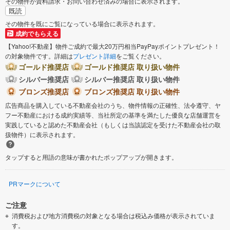
その物件が資料請求・お問い合わせ済みの場合に表示されます。
既読
その物件を既にご覧になっている場合に表示されます。
成約でもらえる
【Yahoo!不動産】物件ご成約で最大20万円相当PayPayポイントプレゼント！
の対象物件です。詳細は
プレゼント詳細
をご覧ください。
ゴールド推奨店
ゴールド推奨店 取り扱い物件
シルバー推奨店
シルバー推奨店 取り扱い物件
ブロンズ推奨店
ブロンズ推奨店 取り扱い物件
広告商品を購入している不動産会社のうち、物件情報の正確性、法令遵守、ヤ
フー不動産における成約実績等、当社所定の基準を満たした優良な店舗運営を
実践していると認めた不動産会社（もしくは当該認定を受けた不動産会社の取
扱物件）に表示されます。
タップすると用語の意味が書かれたポップアップが開きます。
PRマークについて
ご注意
消費税および地方消費税の対象となる場合は税込み価格が表示されていま
す。