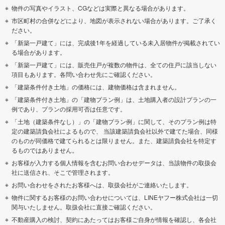
物件の写真やイラスト、CGなどは実際と異なる場合があります。
市区町村の合併などにより、地図が表示されない場合があります。ご了承く
ださい。
「新築一戸建て」には、完成後1年を経過している未入居物件が掲載されてい
る場合があります。
「新築一戸建て」には、販売住戸が複数の物件は、全ての住戸に該当しない
項目もあります。各問い合わせ先にご確認ください。
「建築条件付き土地」の価格には、建物価格は含まれません。
「建築条件付き土地」の「建物プラン例」は、土地購入者の設計プランの一
例であり、プランの採用可否は任意です。
「土地（建築条件なし）」の「建物プラン例」に関して、そのプラン例は特
定の建築請負会社によるもので、 当該建築請負会社以外で建てた場合、同様
のものが同価格で建てられるとは限りません。また、建築請負会社を特定す
るものではありません。
お客様が入力する個人情報を含むお問い合わせデータは、当該物件の取扱会
社に送信され、そこで管理されます。
お問い合わせをされたお客様へは、取扱会社がご連絡いたします。
物件に関するお客様のお問い合わせについては、LINEヤフー株式会社は一切
関与いたしません。取扱会社に直接ご確認ください。
不動産購入の検討、契約にあたってはお客様ご自身が情報を確認し、各会社