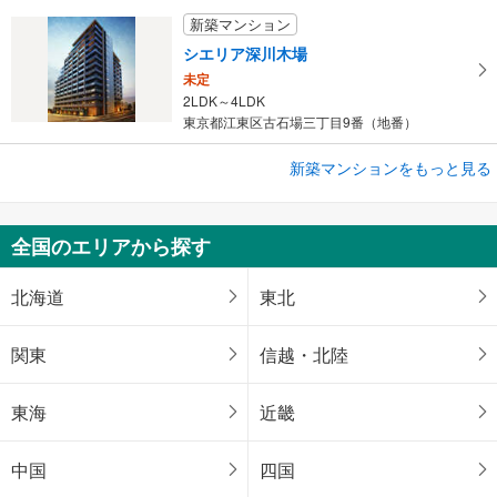
新築マンション
シエリア深川木場
未定
2LDK～4LDK
東京都江東区古石場三丁目9番（地番）
新築マンションをもっと見る
新築マンション
ザ サンズ新宮中央
未定
全国のエリアから探す
2LDK・3LDK
福岡県糟屋郡新宮町緑ケ浜四丁目1402-6（地番）
北海道
東北
関東
信越・北陸
東海
近畿
中国
四国