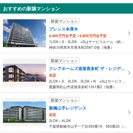
知
おすすめの新築マンション
を
受
新築マンション
け
プレシス本厚木
取
4,400万円台予定～6,800万円台予定
る
1LDK＋S・3LDK ※Sはサービスルーム（納戸）です。
・
神奈川県厚木市厚木町2587-2他（地番）
条
件
新築マンション
を
クレアホームズ道後喜多町 ザ・レジデンス
マ
未定
イ
2LDK＋S、3LDK、3LDK＋N ※Sはサービスルーム（納戸）です。 ※Nは納戸です。
ペ
愛媛県松山市道後喜多町1331番2（地番）
ー
ジ
新築マンション
に
船橋山手レジデンス
保
未定
存
3LDK～4LDK
す
千葉県船橋市山手一丁目350番19、350番20（地番）
る