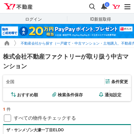
Yahoo!不動産
検索
通知
i
ログイン
ID新規取得
不動産会社から探す（一戸建て・中古マンション・土地購入、不動産
株式会社不動産ファクトリーが取り扱う中古マ
ンション
全国
条件変更
おすすめ順
検索条件保存
通知設定
1
件
すべての物件をチェックする
ザ・サンメゾン大濠一丁目ELDO