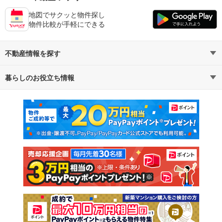
地図でサクッと物件探し
物件比較が手軽にできる
不動産情報を探す
暮らしのお役立ち情報
不動産・住宅
賃貸住宅
マンションカタログ
教えて！住まいの先生
新築マンション
中古マンション
新築一戸建て
中古一戸建て
注文住宅
土地
売却査定