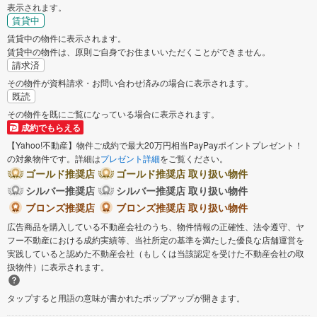
表示されます。
賃貸中
賃貸中の物件に表示されます。
賃貸中の物件は、原則ご自身でお住まいいただくことができません。
請求済
その物件が資料請求・お問い合わせ済みの場合に表示されます。
既読
その物件を既にご覧になっている場合に表示されます。
成約でもらえる
【Yahoo!不動産】物件ご成約で最大20万円相当PayPayポイントプレゼント！
の対象物件です。詳細は
プレゼント詳細
をご覧ください。
ゴールド推奨店
ゴールド推奨店 取り扱い物件
シルバー推奨店
シルバー推奨店 取り扱い物件
ブロンズ推奨店
ブロンズ推奨店 取り扱い物件
広告商品を購入している不動産会社のうち、物件情報の正確性、法令遵守、ヤ
フー不動産における成約実績等、当社所定の基準を満たした優良な店舗運営を
実践していると認めた不動産会社（もしくは当該認定を受けた不動産会社の取
扱物件）に表示されます。
タップすると用語の意味が書かれたポップアップが開きます。