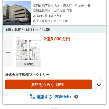
福岡市地下鉄空港線 「唐人町」駅 徒歩14分
福岡県福岡市中央区大濠1丁目
2013年2月（築14年）
20戸 / 鉄筋コンクリート造
6階 / 北東 / 165.36m
/ 4LDK
2
2億5,000万円
画像
9
枚
株式会社不動産ファクトリー
資料をもらう
（無料）
電話する
（通話料無料）