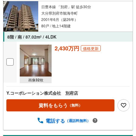
日豊本線 「別府」駅 徒歩30分
大分県別府市観海寺町
2001年6月（築26年）
80戸 / 地上14階建
8階 / 南 / 87.02m
/ 4LDK
2
2,430万円
価格更新
画像
32
枚
Y.コーポレーション株式会社 別府店
資料をもらう
（無料）
電話する
（通話料無料）