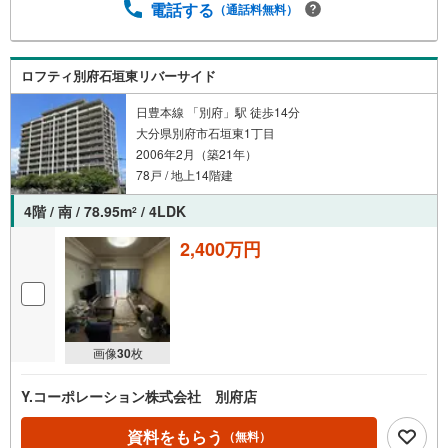
電話する
（通話料無料）
ロフティ別府石垣東リバーサイド
日豊本線 「別府」駅 徒歩14分
大分県別府市石垣東1丁目
2006年2月（築21年）
78戸 / 地上14階建
4階 / 南 / 78.95m
/ 4LDK
2
2,400万円
画像
30
枚
Y.コーポレーション株式会社 別府店
資料をもらう
（無料）