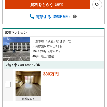
資料をもらう
（無料）
電話する
（通話料無料）
広美マンション
日豊本線 「別府」駅 徒歩57分
大分県別府市扇山3丁目
1973年6月（築54年）
40戸 / 地上5階建
2階 / 東 / 48.4m
/ 2DK
2
380万円
画像
23
枚