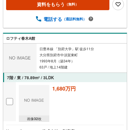
資料をもらう
（無料）
電話する
（通話料無料）
ロフティ春木A館
日豊本線 「別府大学」駅 徒歩11分
大分県別府市中須賀東町
1993年8月（築34年）
63戸 / 地上14階建
7階 / 東 / 78.89m
/ 3LDK
2
1,680万円
画像
32
枚