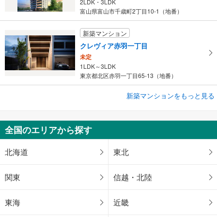
2LDK・3LDK
す
富山県富山市千歳町2丁目10-1（地番）
る
新築マンション
クレヴィア赤羽一丁目
未定
1LDK～3LDK
東京都北区赤羽一丁目65-13（地番）
新築マンションをもっと見る
新築マンション
アトラス代々木
未定
全国のエリアから探す
1LDK～3LDK
東京都渋谷区千駄ヶ谷五丁目23-46他（地番）
北海道
東北
関東
信越・北陸
東海
近畿