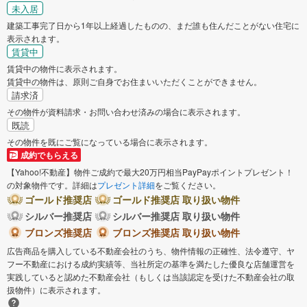
未入居
建築工事完了日から1年以上経過したものの、まだ誰も住んだことがない住宅に
表示されます。
賃貸中
賃貸中の物件に表示されます。
賃貸中の物件は、原則ご自身でお住まいいただくことができません。
請求済
その物件が資料請求・お問い合わせ済みの場合に表示されます。
既読
その物件を既にご覧になっている場合に表示されます。
成約でもらえる
【Yahoo!不動産】物件ご成約で最大20万円相当PayPayポイントプレゼント！
の対象物件です。詳細は
プレゼント詳細
をご覧ください。
ゴールド推奨店
ゴールド推奨店 取り扱い物件
シルバー推奨店
シルバー推奨店 取り扱い物件
ブロンズ推奨店
ブロンズ推奨店 取り扱い物件
広告商品を購入している不動産会社のうち、物件情報の正確性、法令遵守、ヤ
フー不動産における成約実績等、当社所定の基準を満たした優良な店舗運営を
実践していると認めた不動産会社（もしくは当該認定を受けた不動産会社の取
扱物件）に表示されます。