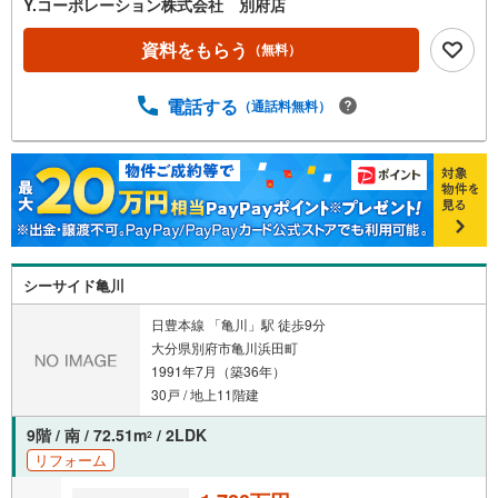
Y.コーポレーション株式会社 別府店
資料をもらう
（無料）
電話する
（通話料無料）
シーサイド亀川
日豊本線 「亀川」駅 徒歩9分
大分県別府市亀川浜田町
1991年7月（築36年）
30戸 / 地上11階建
9階 / 南 / 72.51m
/ 2LDK
2
リフォーム