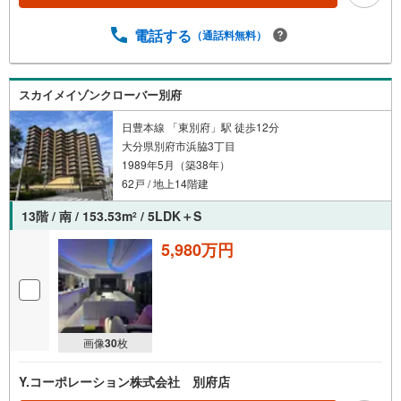
電話する
（通話料無料）
スカイメイゾンクローバー別府
日豊本線 「東別府」駅 徒歩12分
大分県別府市浜脇3丁目
1989年5月（築38年）
62戸 / 地上14階建
13階 / 南 / 153.53m
/ 5LDK＋S
2
5,980万円
画像
30
枚
Y.コーポレーション株式会社 別府店