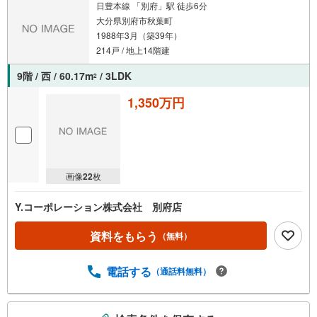
日豊本線 「別府」駅 徒歩6分
大分県別府市秋葉町
1988年3月（築39年）
214戸 / 地上14階建
9階 / 西 / 60.17m
/ 3LDK
2
1,350万円
画像
22
枚
Y.コーポレーション株式会社 別府店
資料をもらう
（無料）
電話する
（通話料無料）
こ