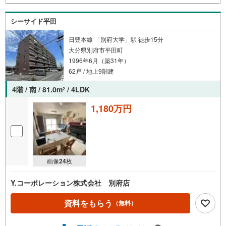
シーサイド平田
日豊本線 「別府大学」駅 徒歩15分
大分県別府市平田町
1996年6月（築31年）
62戸 / 地上9階建
4階 / 南 / 81.0m
/ 4LDK
2
1,180万円
画像
24
枚
Y.コーポレーション株式会社 別府店
資料をもらう
（無料）