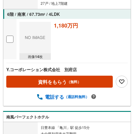
27戸 / 地上7階建
6階 / 南東 / 67.73m
/ 4LDK
2
1,180万円
画像
14
枚
Y.コーポレーション株式会社 別府店
資料をもらう
（無料）
電話する
（通話料無料）
南風パーフェクトホテル
日豊本線 「亀川」駅 徒歩15分
大分県別府市大字野田