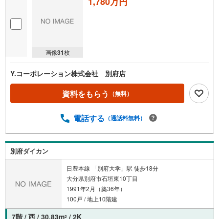
1,780万円
画像
31
枚
Y.コーポレーション株式会社 別府店
資料をもらう
（無料）
電話する
（通話料無料）
別府ダイカン
日豊本線 「別府大学」駅 徒歩18分
大分県別府市石垣東10丁目
1991年2月（築36年）
100戸 / 地上10階建
7階 / 西 / 30.83m
/ 2K
2