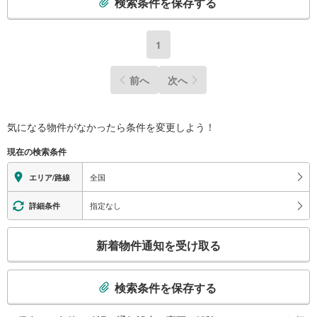
検索条件を保存する
の
検
索
1
条
件
前へ
次へ
で
通
知
気になる物件がなかったら
条件を変更しよう！
を
受
現在の検索条件
け
全国
エリア/路線
取
る
指定なし
詳細条件
・
条
こ
件
新着物件通知を受け取る
の
を
検
マ
索
検索条件を保存する
イ
条
ペ
件