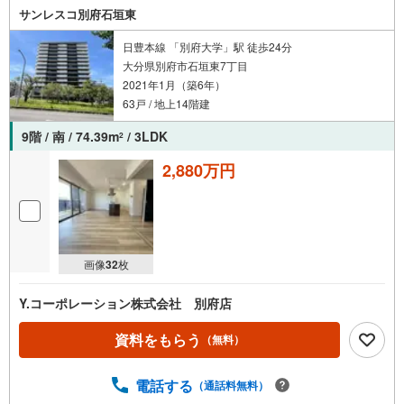
サンレスコ別府石垣東
日豊本線 「別府大学」駅 徒歩24分
大分県別府市石垣東7丁目
2021年1月（築6年）
63戸 / 地上14階建
9階 / 南 / 74.39m
/ 3LDK
2
2,880万円
画像
32
枚
Y.コーポレーション株式会社 別府店
資料をもらう
（無料）
電話する
（通話料無料）