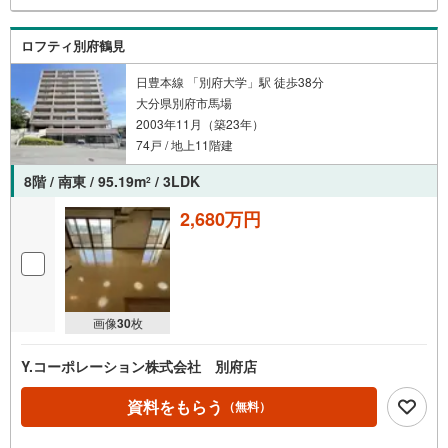
ロフティ別府鶴見
日豊本線 「別府大学」駅 徒歩38分
大分県別府市馬場
2003年11月（築23年）
74戸 / 地上11階建
8階 / 南東 / 95.19m
/ 3LDK
2
2,680万円
画像
30
枚
Y.コーポレーション株式会社 別府店
資料をもらう
（無料）