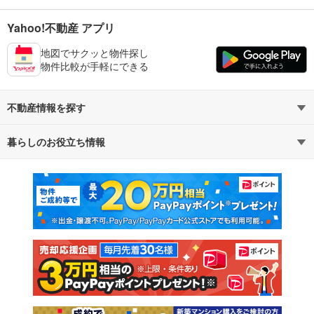
Yahoo!不動産 アプリ
地図でサクッと物件探し
物件比較が手軽にできる
不動産情報を探す
暮らしのお役立ち情報
不動産・住宅
賃貸住宅
マンションカタログ
教えて！住まいの先生
新築マンション
中古マンション
新築一戸建て
中古一戸建て
注文住宅
土地
売却査定