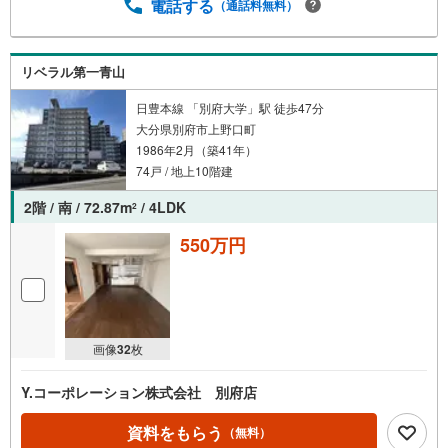
電話する
（通話料無料）
リベラル第一青山
日豊本線 「別府大学」駅 徒歩47分
大分県別府市上野口町
1986年2月（築41年）
74戸 / 地上10階建
2階 / 南 / 72.87m
/ 4LDK
2
550万円
画像
32
枚
Y.コーポレーション株式会社 別府店
資料をもらう
（無料）