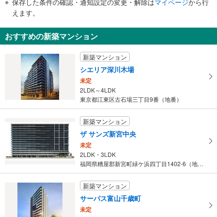
ー
保存した条件の確認・通知設定の変更・解除は
マイページ
から行
で
ジ
えます。
通
に
知
保
おすすめの新築マンション
を
存
受
す
新築マンション
け
る
シエリア深川木場
取
未定
る
2LDK～4LDK
・
東京都江東区古石場三丁目9番（地番）
条
件
新築マンション
を
ザ サンズ新宮中央
マ
未定
イ
2LDK・3LDK
ペ
福岡県糟屋郡新宮町緑ケ浜四丁目1402-6（地番）
ー
ジ
新築マンション
に
サーパス富山千歳町
保
未定
存