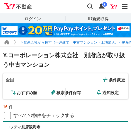
Yahoo!不動産
検索
通知
i
ログイン
ID新規取得
不動産会社から探す（一戸建て・中古マンション・土地購入、不動産
Y.コーポレーション株式会社 別府店が取り扱
う中古マンション
全国
条件変更
おすすめ順
検索条件保存
通知設定
16
件
すべての物件をチェックする
ロフティ別府観海寺