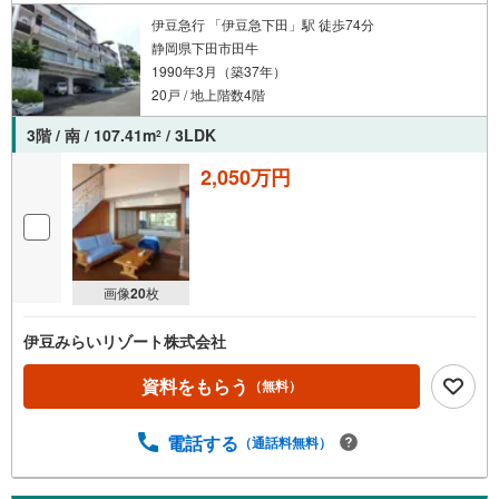
伊豆急行 「伊豆急下田」駅 徒歩74分
静岡県下田市田牛
1990年3月（築37年）
20戸 / 地上階数4階
3階 / 南 / 107.41m
/ 3LDK
2
2,050万円
画像
20
枚
伊豆みらいリゾート株式会社
資料をもらう
（無料）
電話する
（通話料無料）