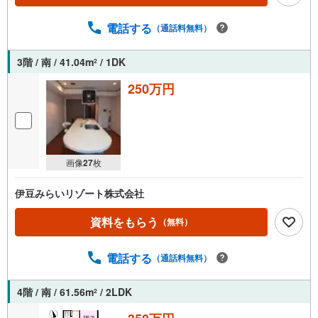
電話する
（通話料無料）
3階 / 南 / 41.04m
/ 1DK
2
250万円
画像
27
枚
伊豆みらいリゾート株式会社
資料をもらう
（無料）
電話する
（通話料無料）
4階 / 南 / 61.56m
/ 2LDK
2