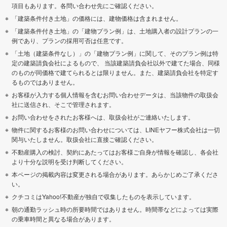
項目もあります。各問い合わせ先にご確認ください。
「建築条件付き土地」の価格には、建物価格は含まれません。
「建築条件付き土地」の「建物プラン例」は、土地購入者の設計プランの一
例であり、プランの採用可否は任意です。
「土地（建築条件なし）」の「建物プラン例」に関して、そのプラン例は特
定の建築請負会社によるもので、 当該建築請負会社以外で建てた場合、同様
のものが同価格で建てられるとは限りません。また、建築請負会社を特定す
るものではありません。
お客様が入力する個人情報を含むお問い合わせデータは、当該物件の取扱会
社に送信され、そこで管理されます。
お問い合わせをされたお客様へは、取扱会社がご連絡いたします。
物件に関するお客様のお問い合わせについては、LINEヤフー株式会社は一切
関与いたしません。取扱会社に直接ご確認ください。
不動産購入の検討、契約にあたってはお客様ご自身が情報を確認し、各会社
より十分な説明を受け判断してください。
本ページの掲載内容は変更される場合があります。あらかじめご了承くださ
い。
クチコミはYahoo!不動産が独自で収集したものを表示しています。
朝の通勤ラッシュ時の所要時間ではありません。時間帯などによっては実際
の乗車時間と異なる場合があります。