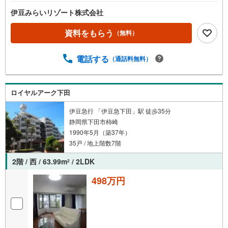
伊豆みらいリゾート株式会社
資料をもらう
（無料）
電話する
（通話料無料）
ロイヤルアーク下田
伊豆急行 「伊豆急下田」駅 徒歩35分
静岡県下田市柿崎
1990年5月（築37年）
35戸 / 地上階数7階
2階 / 西 / 63.99m
/ 2LDK
2
498万円