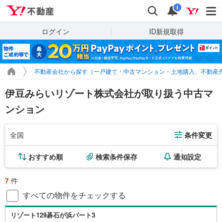
Yahoo!不動産
検索
通知
i
ログイン
ID新規取得
不動産会社から探す（一戸建て・中古マンション・土地購入、不動産
伊豆みらいリゾート株式会社が取り扱う中古マ
ンション
全国
条件変更
おすすめ順
検索条件保存
通知設定
7
件
すべての物件をチェックする
リゾート129碁石が浜パート3