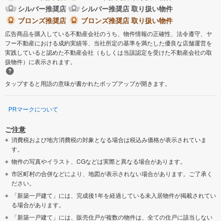
シルバー推奨店
シルバー推奨店 取り扱い物件
ブロンズ推奨店
ブロンズ推奨店 取り扱い物件
広告商品を購入している不動産会社のうち、物件情報の正確性、法令遵守、ヤ
フー不動産における成約実績等、当社所定の基準を満たした優良な店舗運営を
実践していると認めた不動産会社（もしくは当該認定を受けた不動産会社の取
扱物件）に表示されます。
タップすると用語の意味が書かれたポップアップが開きます。
PRマークについて
ご注意
消費税および地方消費税の対象となる場合は税込み価格が表示されていま
す。
物件の写真やイラスト、CGなどは実際と異なる場合があります。
市区町村の合併などにより、地図が表示されない場合があります。ご了承く
ださい。
「新築一戸建て」には、完成後1年を経過している未入居物件が掲載されてい
る場合があります。
「新築一戸建て」には、販売住戸が複数の物件は、全ての住戸に該当しない