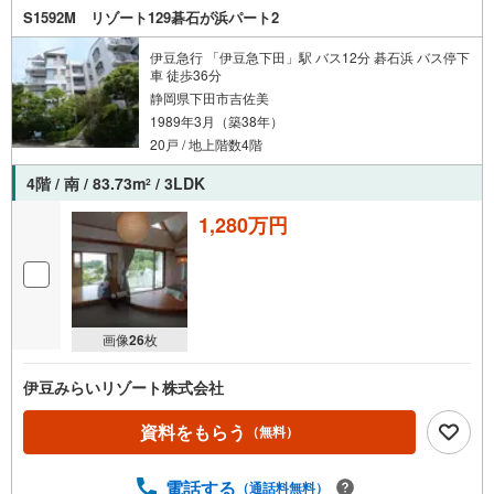
S1592M リゾート129碁石が浜パート2
伊豆急行 「伊豆急下田」駅 バス12分 碁石浜 バス停下
車 徒歩36分
静岡県下田市吉佐美
1989年3月（築38年）
20戸 / 地上階数4階
4階 / 南 / 83.73m
/ 3LDK
2
1,280万円
画像
26
枚
伊豆みらいリゾート株式会社
資料をもらう
（無料）
電話する
（通話料無料）