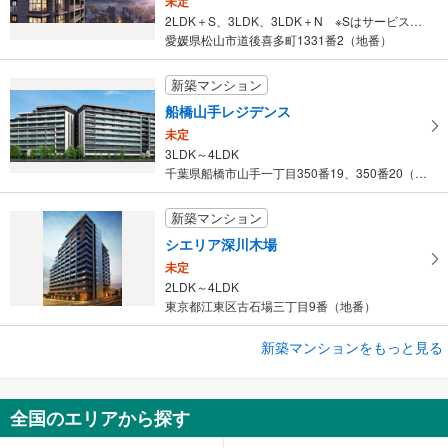
未定
イ
2LDK＋S、3LDK、3LDK＋N ※Sはサービスルーム（納戸）です。 ※Nは納戸です。
ペ
愛媛県松山市道後喜多町1331番2（地番）
ー
ジ
新築マンション
に
船橋山手レジデンス
保
未定
存
3LDK～4LDK
す
千葉県船橋市山手一丁目350番19、350番20（地番）
る
新築マンション
シエリア深川木場
未定
2LDK～4LDK
東京都江東区古石場三丁目9番（地番）
新築マンションをもっと見る
新築マンション
ザ サンズ新宮中央
未定
全国のエリアから探す
2LDK・3LDK
福岡県糟屋郡新宮町緑ケ浜四丁目1402-6（地番）