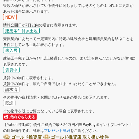
複数の価格が表示されている物件に関しましてはそのうちの１つ以上に更新が
あった場合に表示されます。
NEW
情報公開日が7日以内の場合に表示されます。
建築条件付き土地
売買契約にあたって一定期間内に特定の建設会社と建築請負契約を結ぶことを
条件にしている土地に表示されます。
未入居
建築工事完了日から1年以上経過したものの、まだ誰も住んだことがない住宅に
表示されます。
賃貸中
賃貸中の物件に表示されます。
賃貸中の物件は、原則ご自身でお住まいいただくことができません。
請求済
その物件が資料請求・お問い合わせ済みの場合に表示されます。
既読
その物件を既にご覧になっている場合に表示されます。
成約でもらえる
【Yahoo!不動産】物件ご成約で最大20万円相当PayPayポイントプレゼント！
の対象物件です。詳細は
プレゼント詳細
をご覧ください。
ゴールド推奨店
ゴールド推奨店 取り扱い物件