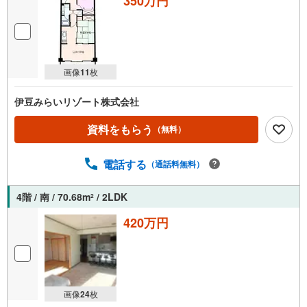
350万円
画像
11
枚
伊豆みらいリゾート株式会社
資料をもらう
（無料）
電話する
（通話料無料）
4階 / 南 / 70.68m
/ 2LDK
2
420万円
画像
24
枚