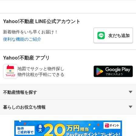
Yahoo!不動産 LINE公式アカウント
新着物件をいち早くお届け！
友だち追加
便利な機能のご紹介
Yahoo!不動産 アプリ
地図でサクッと物件探し
物件比較が手軽にできる
不動産情報を探す
暮らしのお役立ち情報
不動産・住宅
賃貸住宅
マンションカタログ
教えて！住まいの先生
新築マンション
中古マンション