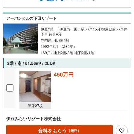
アーバンヒルズ下田リゾート
伊豆急行 「伊豆急下田」駅 バス15分 御用邸前 バス停
下車 徒歩4分
静岡県下田市須崎
1992年3月（築35年）
169戸 / 地上階数8階 地下階数1階
2階 / 南 / 61.56m
/ 2LDK
2
450万円
画像
27
枚
伊豆みらいリゾート株式会社
資料をもらう
（無料）