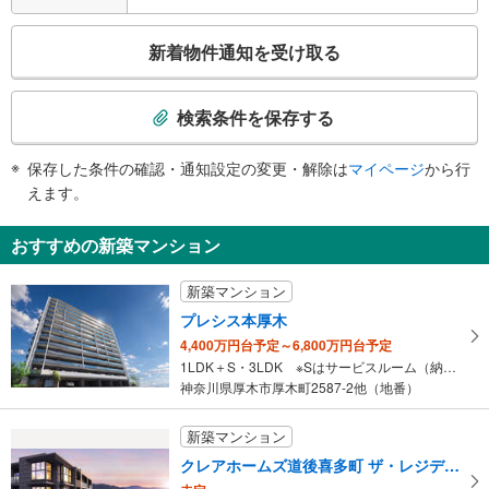
こ
新着物件通知を受け取る
の
検
索
検索条件を保存する
条
件
保存した条件の確認・通知設定の変更・解除は
マイページ
から行
で
えます。
通
知
おすすめの新築マンション
を
受
新築マンション
け
プレシス本厚木
取
4,400万円台予定～6,800万円台予定
る
1LDK＋S・3LDK ※Sはサービスルーム（納戸）です。
・
神奈川県厚木市厚木町2587-2他（地番）
条
件
新築マンション
を
クレアホームズ道後喜多町 ザ・レジデンス
マ