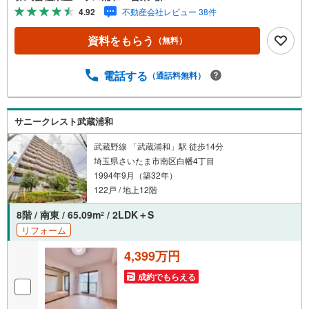
ひお気軽にご連絡下さい！東宝ハウスライフソリューショ
4.92
不動産会社レビュー 38件
ンズグループ 東宝ハウス浦和 特別提携金利〔一例〕東
宝ハウス浦和の住宅ローン■変動金利全期間引下げプラン⇒
資料をもらう
（無料）
住宅ローン金利優遇割の最大適用《0.89％》と某信用金庫
金利1.275％の比較借入金4000万円返済期間35年の総返済
額の差額:303万円※2026年7月末実行分まで（審査・要件が
電話する
（通話料無料）
あります）◇TOHO HOUSE CLUBで生涯の安心をお届け◇
東宝ハウスのライフパートナーが直接ご対応ライフプラン
ニング、かけつけサポート、Club Offプレミアムなど多彩な
サニークレスト武蔵浦和
サービスがございます
武蔵野線 「武蔵浦和」駅 徒歩14分
埼玉県さいたま市南区白幡4丁目
1994年9月（築32年）
122戸 / 地上12階
8階 / 南東 / 65.09m
/ 2LDK＋S
2
リフォーム
4,399万円
成約でもらえる