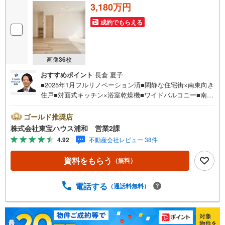
3,180万円
成約でもらえる
画像
36
枚
おすすめポイント
長倉 夏子
■2025年1月フルリノベーション済■閑静な住宅街×南東向き
住戸■対面式キッチン×浴室乾燥機■ワイドバルコニー■南浦
和駅歩9分お問合せでもれなく「住宅ローン講座」プレゼン
ト！営業時間:7:00～22:00（年中無休）こちらの時間帯は
ゴールド推奨店
お電話でのお問い合わせがスムーズにご案内できますぜひ
株式会社東宝ハウス浦和 営業2課
お気軽にご連絡下さい！東宝ハウスライフソリューション
4.92
不動産会社レビュー 38件
ズグループ 東宝ハウス浦和 特別提携金利〔一例〕東宝
ハウス浦和の住宅ローン■変動金利全期間引下げプラン⇒住
資料をもらう
（無料）
宅ローン金利優遇割の最大適用《0.89％》と某信用金庫金
利1.275％の比較借入金4000万円返済期間35年の総返済額
の差額:303万円※2026年7月末実行分まで（審査・要件があ
電話する
（通話料無料）
ります）━◇ TOHO HOUSE CLUB ◇━■アフターサポー
ト東宝ハウスのライフパートナーが直接会って対応します■
ライフプランニング将来の収入と支出を視える化。漠然と