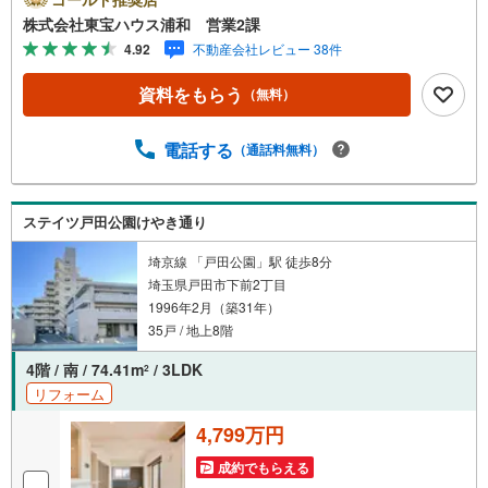
ント！営業時間:7:00～22:00（年中無休）こちらの時間帯
株式会社東宝ハウス浦和 営業2課
はお電話でのお問い合わせがスムーズにご案内できますぜ
4.92
不動産会社レビュー 38件
ひお気軽にご連絡下さい！東宝ハウスライフソリューショ
ンズグループ 東宝ハウス浦和 特別提携金利〔一例〕東
資料をもらう
（無料）
宝ハウス浦和の住宅ローン■変動金利全期間引下げプラン⇒
住宅ローン金利優遇割の最大適用《0.89％》と某信用金庫
金利1.275％の比較借入金4000万円返済期間35年の総返済
電話する
（通話料無料）
額の差額:303万円※2026年7月末実行分まで（審査・要件が
あります）◇TOHO HOUSE CLUBで生涯の安心をお届け◇
東宝ハウスのライフパートナーが直接ご対応ライフプラン
ステイツ戸田公園けやき通り
ニング、かけ…
埼京線 「戸田公園」駅 徒歩8分
埼玉県戸田市下前2丁目
1996年2月（築31年）
35戸 / 地上8階
4階 / 南 / 74.41m
/ 3LDK
2
リフォーム
4,799万円
成約でもらえる