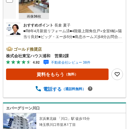
画像
36
枚
おすすめポイント
長倉 夏子
■R8年4月新規リフォーム済■4階最上階角住戸×全室6帖×陽
当り良好■ビッグ・エー歩5分■島忠ホームズ歩8分お問合せ
でもれなく「住宅ローン講座」プレゼント！営業時間:7:00
～22:00（年中無休）こちらの時間帯はお電話でのお問い合
ゴールド推奨店
わせがスムーズにご案内できますぜひお気軽にご連絡下さ
株式会社東宝ハウス浦和 営業2課
い！東宝ハウスライフソリューションズグループ 東宝ハ
4.92
不動産会社レビュー 38件
ウス浦和 特別提携金利〔一例〕東宝ハウス浦和の住宅ロ
ーン■変動金利全期間引下げプラン⇒住宅ローン金利優遇割
資料をもらう
（無料）
の最大適用《0.89％》と某信用金庫金利1.275％の比較借入
金4000万円返済期間35年の総返済額の差額:303万円※2026
年7月末実行分まで（審査・要件があります）◇TOHO HO
電話する
（通話料無料）
USE CLUBで生涯の安心をお届け◇東宝ハウスのライフパ
ートナーが直接ご対応ライフプランニング、かけつけサポ
ート、Club Offプレミアムなど多彩なサービスがございます
エバーグリーン川口
京浜東北線 「川口」駅 徒歩15分
埼玉県川口市並木1丁目