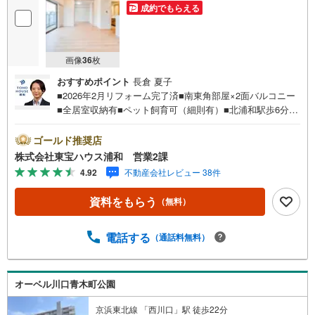
成約でもらえる
画像
36
枚
おすすめポイント
長倉 夏子
■2026年2月リフォーム完了済■南東角部屋×2面バルコニー
■全居室収納有■ペット飼育可（細則有）■北浦和駅歩6分お
問合せでもれなく「住宅ローン講座」プレゼント！営業時
間:7:00～22:00（年中無休）こちらの時間帯はお電話での
ゴールド推奨店
お問い合わせがスムーズにご案内できますぜひお気軽にご
株式会社東宝ハウス浦和 営業2課
連絡下さい！東宝ハウスライフソリューションズグルー
4.92
不動産会社レビュー 38件
プ 東宝ハウス浦和 特別提携金利〔一例〕東宝ハウス浦
和の住宅ローン■変動金利全期間引下げプラン⇒住宅ローン
資料をもらう
（無料）
金利優遇割の最大適用《0.89％》と某信用金庫金利1.275％
の比較借入金4000万円返済期間35年の総返済額の差額:303
万円※2026年7月末実行分まで（審査・要件があります）◇
電話する
（通話料無料）
TOHO HOUSE CLUBで生涯の安心をお届け◇東宝ハウスの
ライフパートナーが直接ご対応ライフプランニング、かけ
つけサポート、Club Offプレミアムなど多彩なサービスがご
オーベル川口青木町公園
ざいます
京浜東北線 「西川口」駅 徒歩22分