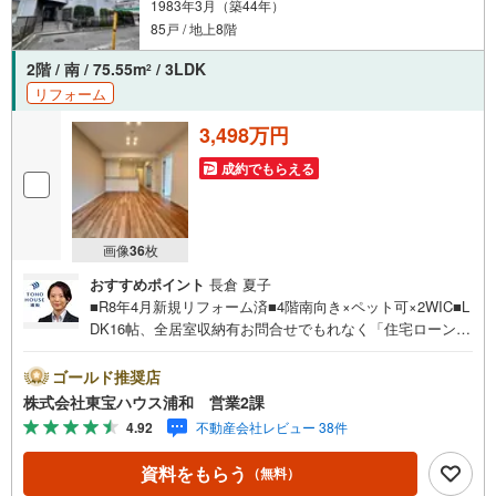
1983年3月（築44年）
85戸 / 地上8階
2階 / 南 / 75.55m
/ 3LDK
2
リフォーム
3,498万円
成約でもらえる
画像
36
枚
おすすめポイント
長倉 夏子
■R8年4月新規リフォーム済■4階南向き×ペット可×2WIC■L
DK16帖、全居室収納有お問合せでもれなく「住宅ローン講
座」プレゼント！営業時間:7:00～22:00（年中無休）こち
らの時間帯はお電話でのお問い合わせがスムーズにご案内
ゴールド推奨店
できますぜひお気軽にご連絡下さい！東宝ハウスライフソ
株式会社東宝ハウス浦和 営業2課
リューションズグループ 東宝ハウス浦和 特別提携金利
4.92
不動産会社レビュー 38件
〔一例〕東宝ハウス浦和の住宅ローン■変動金利全期間引下
げプラン⇒住宅ローン金利優遇割の最大適用《0.89％》と
資料をもらう
（無料）
某信用金庫金利1.275％の比較借入金4000万円返済期間35