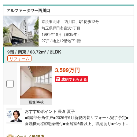
ートナーが直接ご対応ライフプランニング、かけつけサポ
ート、Club Offプレミアムなど多彩なサービスがございます
アルファータワー西川口
京浜東北線 「西川口」駅 徒歩12分
埼玉県戸田市喜沢1丁目
1991年10月（築35年）
27戸 / 地上12階地下1階
9階 / 南東 / 63.72m
/ 2LDK
2
リフォーム
3,599万円
成約でもらえる
画像
36
枚
おすすめポイント
長倉 夏子
■9階部分角住戸■2026年6月新規内装リフォーム完了予定■
食洗機×浴室乾燥機付■全居室6畳以上、収納あり■ペット飼
育可（細則有）■セブンイレブン歩2分■喜沢小歩3分■西川
口駅歩12分お問合せでもれなく「住宅ローン講座」プレゼ
ゴールド推奨店