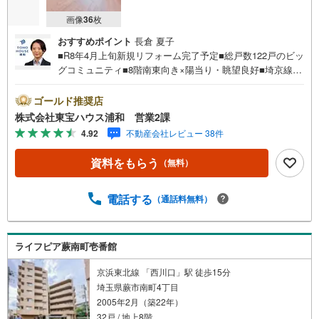
画像
36
枚
おすすめポイント
長倉 夏子
■R8年4月上旬新規リフォーム完了予定■総戸数122戸のビッ
グコミュニティ■8階南東向き×陽当り・眺望良好■埼京線・
武蔵野線・京浜東北線の2駅3路線利用可お問合せでもれな
く「住宅ローン講座」プレゼント！営業時間:7:00～22:00
ゴールド推奨店
（年中無休）こちらの時間帯はお電話でのお問い合わせが
株式会社東宝ハウス浦和 営業2課
スムーズにご案内できますぜひお気軽にご連絡下さい！東
4.92
不動産会社レビュー 38件
宝ハウスライフソリューションズグループ 東宝ハウス浦
和 特別提携金利〔一例〕東宝ハウス浦和の住宅ローン■変
資料をもらう
（無料）
動金利全期間引下げプラン⇒住宅ローン金利優遇割の最大
適用《0.89％》と某信用金庫金利1.275％の比較借入金4000
万円返済期間35年の総返済額の差額:303万円※2026年7月末
電話する
（通話料無料）
実行分まで（審査・要件があります）◇TOHO HOUSE CL
UBで生涯の安心をお届け◇東宝ハウスのライフパートナー
が直接ご対応ライフプランニング、かけつけサポート、Clu
ライフピア蕨南町壱番館
b Offプレミアムなど多彩なサー…
京浜東北線 「西川口」駅 徒歩15分
埼玉県蕨市南町4丁目
2005年2月（築22年）
32戸 / 地上8階