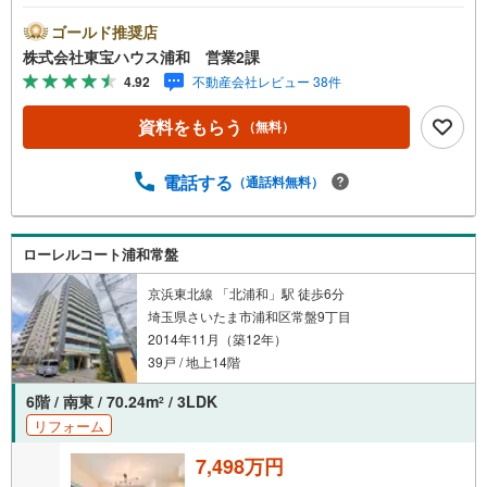
燥機付■対面式キッチン■アリオ川口歩8分■セブンイレブン
歩2分×ベルク歩5分お問合せでもれなく「住宅ローン講
ゴールド推奨店
座」プレゼント！営業時間:7:00～22:00（年中無休）こち
株式会社東宝ハウス浦和 営業2課
らの時間帯はお電話でのお問い合わせがスムーズにご案内
4.92
不動産会社レビュー 38件
できますぜひお気軽にご連絡下さい！東宝ハウスライフソ
リューションズグループ 東宝ハウス浦和 特別提携金利
資料をもらう
（無料）
〔一例〕東宝ハウス浦和の住宅ローン■変動金利全期間引下
げプラン⇒住宅ローン金利優遇割の最大適用《0.89％》と
某信用金庫金利1.275％の比較借入金4000万円返済期間35
電話する
（通話料無料）
年の総返済額の差額:303万円※2026年7月末実行分まで（審
査・要件があります）◇TOHO HOUSE CLUBで生涯の安心
をお届け◇東宝ハウスのライフパートナーが直接ご対応ラ
ローレルコート浦和常盤
イフプランニング…
京浜東北線 「北浦和」駅 徒歩6分
埼玉県さいたま市浦和区常盤9丁目
2014年11月（築12年）
39戸 / 地上14階
6階 / 南東 / 70.24m
/ 3LDK
2
リフォーム
7,498万円