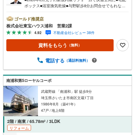
ボックス■浴室換気乾燥■与野駅歩8分お問合せでもれなく
「住宅ローン講座」プレゼント！営業時間:7:00～22:00
（年中無休）こちらの時間帯はお電話でのお問い合わせが
ゴールド推奨店
スムーズにご案内できますぜひお気軽にご連絡下さい！東
株式会社東宝ハウス浦和 営業2課
宝ハウスライフソリューションズグループ 東宝ハウス浦
4.92
不動産会社レビュー 38件
和 特別提携金利〔一例〕東宝ハウス浦和の住宅ローン■変
動金利全期間引下げプラン⇒住宅ローン金利優遇割の最大
資料をもらう
（無料）
適用《0.89％》と某信用金庫金利1.275％の比較借入金4000
万円返済期間35年の総返済額の差額:303万円※2026年7月末
実行分まで（審査・要件があります）◇TOHO HOUSE CL
電話する
（通話料無料）
UBで生涯の安心をお届け◇東宝ハウスのライフパートナー
が直接ご対応ライフプランニング、かけつけサポート、Clu
b Offプレミアムなど多彩なサービスがございます
南浦和第5ローヤルコーポ
武蔵野線 「南浦和」駅 徒歩9分
埼玉県さいたま市南区文蔵1丁目
1986年8月（築41年）
47戸 / 地上6階
2階 / 南東 / 65.78m
/ 3LDK
2
リフォーム