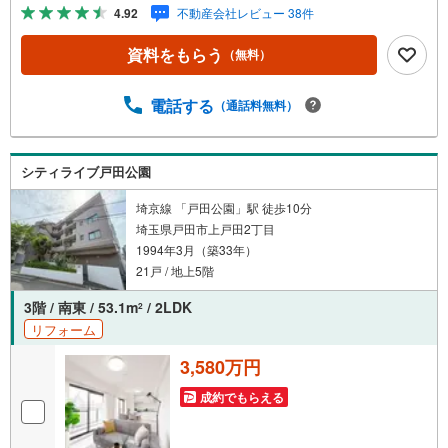
お気軽にご連絡下さい！東宝ハウスライフソリューション
4.92
不動産会社レビュー 38件
ズグループ 東宝ハウス浦和 特別提携金利〔一例〕東宝
ハウス浦和の住宅ローン■変動金利全期間引下げプラン⇒住
資料をもらう
（無料）
宅ローン金利優遇割の最大適用《0.89％》と某信用金庫金
利1.275％の比較借入金4000万円返済期間35年の総返済額
の差額:303万円※2026年7月末実行分まで（審査・要件があ
電話する
（通話料無料）
ります）◇TOHO HOUSE CLUBで生涯の安心をお届け◇東
宝ハウスのライフパートナーが直接ご対応ライフプランニ
ング、かけつけサポート、Club Offプレミアムなど多彩なサ
シティライブ戸田公園
ービスがございます
埼京線 「戸田公園」駅 徒歩10分
埼玉県戸田市上戸田2丁目
1994年3月（築33年）
21戸 / 地上5階
3階 / 南東 / 53.1m
/ 2LDK
2
リフォーム
3,580万円
成約でもらえる