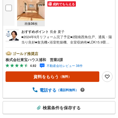
成約でもらえる
画像
36
枚
おすすめポイント
長倉 夏子
■2024年9月リフォーム完了予定■2階南西角住戸、通風・陽
当り良好■食洗機×浴室乾燥機、全室収納有■LDK15.9畳、
南ワイドバルコニー■スーパービバホーム歩5分■アコレ歩9
分、ローソン歩4分■戸田駅歩8分お問合せでもれなく「住
ゴールド推奨店
宅ローン講座」プレゼント！営業時間:7:00～22:00（年中
株式会社東宝ハウス浦和 営業2課
無休）こちらの時間帯はお電話でのお問い合わせがスムー
4.92
不動産会社レビュー 38件
ズにご案内できますぜひお気軽にご連絡下さい！東宝ハウ
スライフソリューションズグループ 東宝ハウス浦和 特
資料をもらう
（無料）
別提携金利〔一例〕東宝ハウス浦和の住宅ローン■変動金利
全期間引下げプラン⇒住宅ローン金利優遇割の最大適用
《0.89％》と某信用金庫金利1.275％の比較借入金4000万円
電話する
（通話料無料）
返済期間35年の総返済額の差額:303万円※2026年7月末実行
分まで（審査・要件があります）◇TOHO HOUSE CLUBで
こ
生涯の安心をお届け◇東宝ハウスのライフパートナーが直
検索条件を保存する
の
接ご対応ライフプ…
検