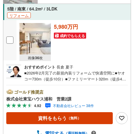
5階 / 南東 / 64.2m
/ 3LDK
2
リフォーム
5,980万円
成約でもらえる
画像
36
枚
おすすめポイント
長倉 夏子
■2026年2月完了の新規内装リフォームで快適空間に■ヤオ
コー730m（徒歩10分）■ファミリーマート320m（徒歩4
分）■どんぐり山児童遊園250m（徒歩4分）■浦和駅歩10分
営業時間:7:00～22:00（年中無休）こちらの時間帯はお電
ゴールド推奨店
話でのお問い合わせがスムーズにご案内できますぜひお気
株式会社東宝ハウス浦和 営業2課
軽にご連絡下さい！東宝ハウスライフソリューションズグ
4.92
不動産会社レビュー 38件
ループ 東宝ハウス浦和 特別提携金利〔一例〕東宝ハウ
ス浦和の住宅ローン■変動金利全期間引下げプラン⇒住宅ロ
資料をもらう
（無料）
ーン金利優遇割の最大適用《0.89％》と某信用金庫金利1.2
75％の比較借入金4000万円返済期間35年の総返済額の差額:
303万円※2026年7月末実行分まで（審査・要件がありま
電話する
（通話料無料）