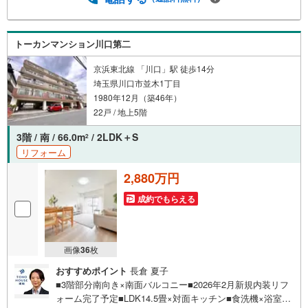
す）◇TOHO HOUSE CLUBで生涯の安心をお届け◇東宝ハ
ウスのライフパートナーが直接ご対応ライフプランニン
グ、かけつけサポート、Club Offプレミアムなど多彩なサー
トーカンマンション川口第二
ビスがございます
京浜東北線 「川口」駅 徒歩14分
埼玉県川口市並木1丁目
1980年12月（築46年）
22戸 / 地上5階
3階 / 南 / 66.0m
/ 2LDK＋S
2
リフォーム
2,880万円
成約でもらえる
画像
36
枚
おすすめポイント
長倉 夏子
■3階部分南向き×南面バルコニー■2026年2月新規内装リフ
ォーム完了予定■LDK14.5畳×対面キッチン■食洗機×浴室乾