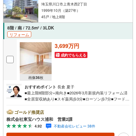
埼玉県川口市上青木西2丁目
1999年10月（築27年）
45戸 / 地上8階
8階 / 南 / 72.5m
/ 3LDK
2
リフォーム
3,699万円
成約でもらえる
画像
36
枚
おすすめポイント
長倉 夏子
■最上階8階部分×南向き■2026年3月新規内装リフォーム済
■全居室収納あり■スギ薬局歩3分■ローソン歩7分■フードス
クエアカスミ歩8分お問合せでもれなく「住宅ローン講座」
プレゼント！営業時間:7:00～22:00（年中無休）こちらの
ゴールド推奨店
時間帯はお電話でのお問い合わせがスムーズにご案内でき
株式会社東宝ハウス浦和 営業2課
ますぜひお気軽にご連絡下さい！東宝ハウスライフソリュ
4.92
不動産会社レビュー 38件
ーションズグループ 東宝ハウス浦和 特別提携金利〔一
例〕東宝ハウス浦和の住宅ローン■変動金利全期間引下げプ