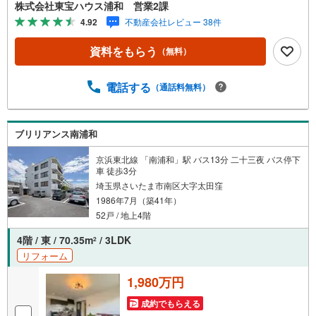
ますぜひお気軽にご連絡下さい！東宝ハウスライフソリュ
に
株式会社東宝ハウス浦和 営業2課
ーションズグループ 東宝ハウス浦和 特別提携金利〔一
保
4.92
不動産会社レビュー 38件
例〕東宝ハウス浦和の住宅ローン■変動金利全期間引下げプ
存
ラン⇒住宅ローン金利優遇割の最大適用《0.89％》と某信
す
資料をもらう
（無料）
用金庫金利1.275％の比較借入金4000万円返済期間35年の
る
総返済額の差額:303万円※2026年7月末実行分まで（審査・
要件があります）◇TOHO HOUSE CLUBで生涯の安心をお
電話する
（通話料無料）
届け◇東宝ハウスのライフパートナーが直接ご対応ライフ
プランニング、かけつけサポート、Club Offプレミアムなど
多彩なサービスがございます
ブリリアンス南浦和
京浜東北線 「南浦和」駅 バス13分 二十三夜 バス停下
車 徒歩3分
埼玉県さいたま市南区大字太田窪
1986年7月（築41年）
52戸 / 地上4階
4階 / 東 / 70.35m
/ 3LDK
2
リフォーム
1,980万円
成約でもらえる