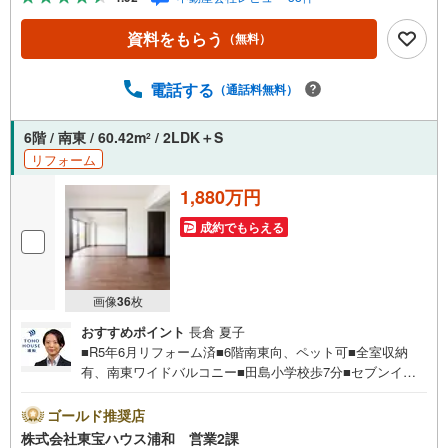
ウス浦和 特別提携金利〔一例〕東宝ハウス浦和の住宅ロ
ーン■変動金利全期間引下げプラン⇒住宅ローン金利優遇割
資料をもらう
（無料）
の最大適用《0.89％》と某信用金庫金利1.275％の比較借入
金4000万円返済期間35年の総返済額の差額:303万円※2026
年7月末実行分まで（審査・要件があります）◇TOHO HO
電話する
（通話料無料）
USE CLUBで生涯の安心をお届け◇東宝ハウスのライフパ
ートナーが直接ご対応ライフプランニング、かけつけサポ
6階 / 南東 / 60.42m
/ 2LDK＋S
2
ート、Club Offプレミアムなど多彩なサービスがございます
リフォーム
1,880万円
成約でもらえる
画像
36
枚
おすすめポイント
長倉 夏子
■R5年6月リフォーム済■6階南東向、ペット可■全室収納
有、南東ワイドバルコニー■田島小学校歩7分■セブンイレ
ブン歩4分お問合せでもれなく「住宅ローン講座」プレゼン
ト！営業時間:7:00～22:00（年中無休）こちらの時間帯は
ゴールド推奨店
お電話でのお問い合わせがスムーズにご案内できますぜひ
株式会社東宝ハウス浦和 営業2課