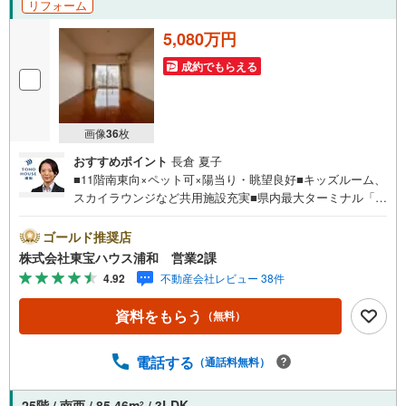
リフォーム
5,080万円
成約でもらえる
画像
36
枚
おすすめポイント
長倉 夏子
■11階南東向×ペット可×陽当り・眺望良好■キッズルーム、
スカイラウンジなど共用施設充実■県内最大ターミナル「大
宮駅」利用可営業時間:7:00～22:00（年中無休）こちらの
時間帯はお電話でのお問い合わせがスムーズにご案内でき
ゴールド推奨店
ますぜひお気軽にご連絡下さい！東宝ハウスライフソリュ
株式会社東宝ハウス浦和 営業2課
ーションズグループ 東宝ハウス浦和 特別提携金利〔一
4.92
不動産会社レビュー 38件
例〕東宝ハウス浦和の住宅ローン■変動金利全期間引下げプ
ラン⇒住宅ローン金利優遇割の最大適用《0.89％》と某信
資料をもらう
（無料）
用金庫金利1.275％の比較借入金4000万円返済期間35年の
総返済額の差額:303万円※2026年7月末実行分まで（審査・
要件があります）◇TOHO HOUSE CLUBで生涯の安心をお
電話する
（通話料無料）
届け◇東宝ハウスのライフパートナーが直接ご対応ライフ
プランニング、かけつけサポート、Club Offプレミアムなど
25階 / 南西 / 85.46m
/ 3LDK
2