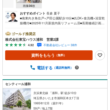
画像
36
枚
おすすめポイント
長倉 夏子
■南東向き角住戸×戸田公園駅歩10分■2LDK×食洗機×浴室乾
燥機付■2025年11月新規内装リフォーム済■長期修繕計画書
あり■全居室収納あり■戸田第一小歩2分■セブンイレブン歩
5分■ベルクス歩10分お問合せでもれなく「住宅ローン講
ゴールド推奨店
座」プレゼント！営業時間:7:00～22:00（年中無休）こち
株式会社東宝ハウス浦和 営業2課
らの時間帯はお電話でのお問い合わせがスムーズにご案内
4.92
不動産会社レビュー 38件
できますぜひお気軽にご連絡下さい！東宝ハウスライフソ
リューションズグループ 東宝ハウス浦和 特別提携金利
資料をもらう
（無料）
〔一例〕東宝ハウス浦和の住宅ローン■変動金利全期間引下
げプラン⇒住宅ローン金利優遇割の最大適用《0.89％》と
某信用金庫金利1.275％の比較借入金4000万円返済期間35
電話する
（通話料無料）
年の総返済額の差額:303万円※2026年7月末実行分まで（審
査・要件があります）◇TOHO HOUSE CLUBで生涯の安心
をお届け◇東宝ハウスのライフパートナーが直接ご対応ラ
センティール浦和
イフプ…
京浜東北線 「浦和」駅 徒歩10分
埼玉県さいたま市浦和区本太1丁目
1995年12月（築31年）
59戸 / 地上7階