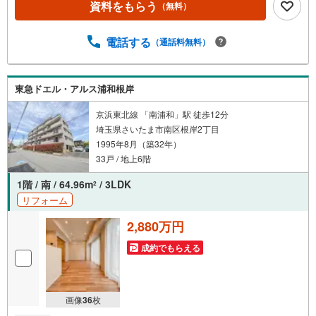
資料をもらう
（無料）
ラン⇒住宅ローン金利優遇割の最大適用《0.89％》と某信
用金庫金利1.275％の比較借入金4000万円返済期間35年の
総返済額の差額:303万円※2026年7月末実行分まで（審査・
電話する
（通話料無料）
要件があります）◇TOHO HOUSE CLUBで生涯の安心をお
届け◇東宝ハウスのライフパートナーが直接ご対応ライフ
プランニング、かけつけサポート、Club Offプレミアムなど
東急ドエル・アルス浦和根岸
多彩なサービ…
京浜東北線 「南浦和」駅 徒歩12分
埼玉県さいたま市南区根岸2丁目
1995年8月（築32年）
33戸 / 地上6階
1階 / 南 / 64.96m
/ 3LDK
2
リフォーム
2,880万円
成約でもらえる
画像
36
枚