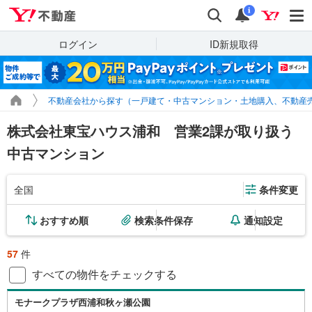
Yahoo!不動産
検索
通知
i
ログイン
ID新規取得
不動産会社から探す（一戸建て・中古マンション・土地購入、不動産
株式会社東宝ハウス浦和 営業2課が取り扱う
中古マンション
全国
条件変更
おすすめ順
検索条件保存
通知設定
57
件
すべての物件をチェックする
モナークプラザ西浦和秋ヶ瀬公園