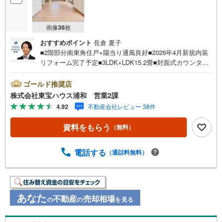
画像
36
枚
おすすめポイント
長倉 夏子
■2階部分南東角住戸×陽当り通風良好■2026年4月新規内装
リフォーム完了予定■3LDK×LDK15.2畳■対面式カウンター
キッチン■戸田公園駅歩8分■セブンイレブン歩3分■ヨーク
マート歩6分お問合せでもれなく「住宅ローン講座」プレゼ
ゴールド推奨店
ント！営業時間:7:00～22:00（年中無休）こちらの時間帯
株式会社東宝ハウス浦和 営業2課
はお電話でのお問い合わせがスムーズにご案内できますぜ
4.92
不動産会社レビュー 38件
ひお気軽にご連絡下さい！東宝ハウスライフソリューショ
ンズグループ 東宝ハウス浦和 特別提携金利〔一例〕東
資料をもらう
（無料）
宝ハウス浦和の住宅ローン■変動金利全期間引下げプラン⇒
住宅ローン金利優遇割の最大適用《0.89％》と某信用金庫
金利1.275％の比較借入金4000万円返済期間35年の総返済
電話する
（通話料無料）
額の差額:303万円※2026年7月末実行分まで（審査・要件が
あります）◇TOHO HOUSE CLUBで生涯の安心をお届け◇
東宝ハウスのライフパートナーが直接ご対応ライフプラン
ニング、かけ…
あなた
不動産
売却相場
の
の
を見る