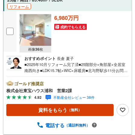
多彩なサービスがございます
リフォーム
6,980万円
成約でもらえる
画像
36
枚
おすすめポイント
長倉 夏子
■2025年10月リフォーム完了済■25階部分×角部屋×全居室
南西向き■LDK15.7帖×WIC×床暖房■北与野駅歩11分お問合
せでもれなく「住宅ローン講座」プレゼント！営業時間:7:
00～22:00（年中無休）こちらの時間帯はお電話でのお問い
ゴールド推奨店
合わせがスムーズにご案内できますぜひお気軽にご連絡下
株式会社東宝ハウス浦和 営業2課
さい！東宝ハウスライフソリューションズグループ 東宝
4.92
不動産会社レビュー 38件
ハウス浦和 特別提携金利〔一例〕東宝ハウス浦和の住宅
ローン■変動金利全期間引下げプラン⇒住宅ローン金利優遇
資料をもらう
（無料）
割の最大適用《0.89％》と某信用金庫金利1.275％の比較借
入金4000万円返済期間35年の総返済額の差額:303万円※202
6年7月末実行分まで（審査・要件があります）◇TOHO HO
電話する
（通話料無料）
USE CLUBで生涯の安心をお届け◇東宝ハウスのライフパ