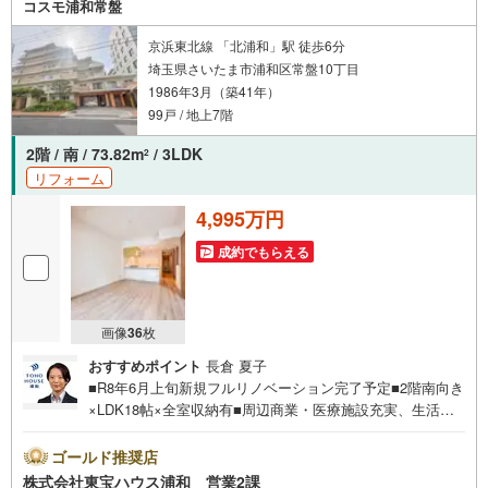
コスモ浦和常盤
京浜東北線 「北浦和」駅 徒歩6分
埼玉県さいたま市浦和区常盤10丁目
1986年3月（築41年）
99戸 / 地上7階
2階 / 南 / 73.82m
/ 3LDK
2
リフォーム
4,995万円
成約でもらえる
画像
36
枚
おすすめポイント
長倉 夏子
■R8年6月上旬新規フルリノベーション完了予定■2階南向き
×LDK18帖×全室収納有■周辺商業・医療施設充実、生活環
境良好ですお問合せでもれなく「住宅ローン講座」プレゼ
ント！営業時間:7:00～22:00（年中無休）こちらの時間帯
ゴールド推奨店
はお電話でのお問い合わせがスムーズにご案内できますぜ
株式会社東宝ハウス浦和 営業2課