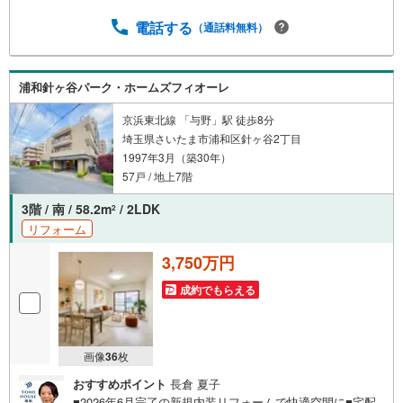
年の総返済額の差額:303万円※2026年7月末実行分まで（審
査・要件があります）◇TOHO HOUSE CLUBで生涯の安心
電話する
（通話料無料）
をお届け◇東宝ハウスのライフパートナーが直接ご対応ラ
イフプランニング、かけつけサポート、Club Offプレミアム
など多彩なサービスがございます
浦和針ヶ谷パーク・ホームズフィオーレ
京浜東北線 「与野」駅 徒歩8分
埼玉県さいたま市浦和区針ヶ谷2丁目
1997年3月（築30年）
57戸 / 地上7階
3階 / 南 / 58.2m
/ 2LDK
2
リフォーム
3,750万円
成約でもらえる
画像
36
枚
おすすめポイント
長倉 夏子
■2026年6月完了の新規内装リフォームで快適空間に■宅配