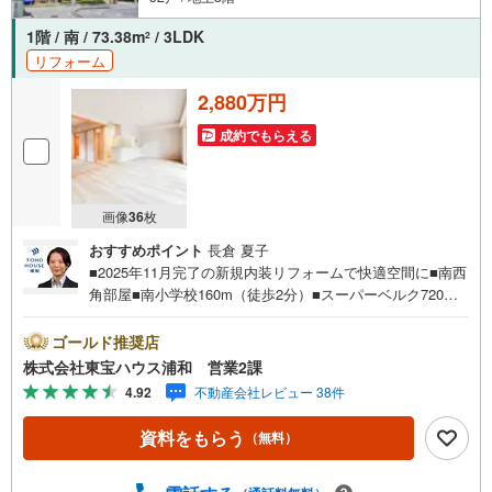
1階 / 南 / 73.38m
/ 3LDK
2
リフォーム
2,880万円
成約でもらえる
画像
36
枚
おすすめポイント
長倉 夏子
■2025年11月完了の新規内装リフォームで快適空間に■南西
角部屋■南小学校160m（徒歩2分）■スーパーベルク720m
（徒歩9分）■バルコニー2面■西川口駅歩15分お問合せでも
れなく「住宅ローン講座」プレゼント！営業時間:7:00～22:
ゴールド推奨店
00（年中無休）こちらの時間帯はお電話でのお問い合わせ
株式会社東宝ハウス浦和 営業2課
がスムーズにご案内できますぜひお気軽にご連絡下さい！
4.92
不動産会社レビュー 38件
東宝ハウスライフソリューションズグループ 東宝ハウス
浦和 特別提携金利〔一例〕東宝ハウス浦和の住宅ローン■
資料をもらう
（無料）
変動金利全期間引下げプラン⇒住宅ローン金利優遇割の最
大適用《0.89％》と某信用金庫金利1.275％の比較借入金40
00万円返済期間35年の総返済額の差額:303万円※2026年7月