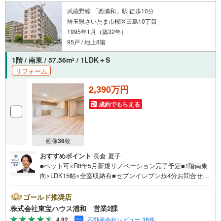
武蔵野線 「西浦和」駅 徒歩10分
埼玉県さいたま市桜区田島10丁目
1995年1月（築32年）
95戸 / 地上8階
1階 / 南東 / 57.56m
/ 1LDK＋S
2
リフォーム
2,390万円
成約でもらえる
画像
36
枚
おすすめポイント
長倉 夏子
■ペット可×R8年5月新規リノベーション完了予定■1階南東
向×LDK15帖×全室収納有■セブンイレブン歩4分お問合せで
もれなく「住宅ローン講座」プレゼント！営業時間:7:00～
22:00（年中無休）こちらの時間帯はお電話でのお問い合わ
ゴールド推奨店
せがスムーズにご案内できますぜひお気軽にご連絡下さ
株式会社東宝ハウス浦和 営業2課
い！東宝ハウスライフソリューションズグループ 東宝ハ
4.92
不動産会社レビュー 38件