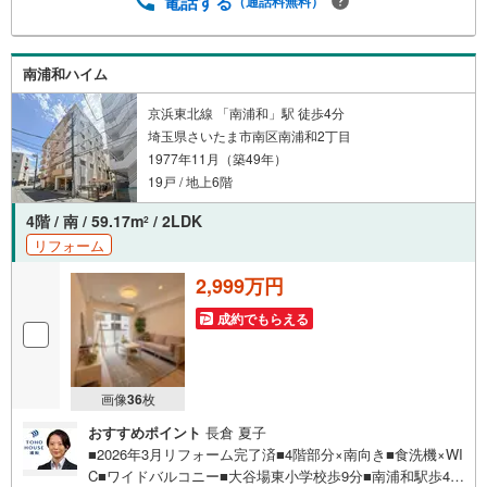
電話する
（通話料無料）
末実行分まで（審査・要件があります）◇TOHO HOUSE C
LUBで生涯の安心をお届け◇東宝ハウスのライフパートナ
ーが直接ご対応ライフプランニング、かけつけサポート、
南浦和ハイム
Club O…
京浜東北線 「南浦和」駅 徒歩4分
埼玉県さいたま市南区南浦和2丁目
1977年11月（築49年）
19戸 / 地上6階
4階 / 南 / 59.17m
/ 2LDK
2
リフォーム
2,999万円
成約でもらえる
画像
36
枚
おすすめポイント
長倉 夏子
■2026年3月リフォーム完了済■4階部分×南向き■食洗機×WI
C■ワイドバルコニー■大谷場東小学校歩9分■南浦和駅歩4分