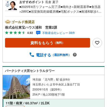
おすすめポイント
長倉 夏子
■2025年8月リフォーム完了済■南向き×新耐震基準■食洗器
×2WIC■浴室換気乾燥暖房機■宅配ボックス■南浦和駅歩12
分お問合せでもれなく「住宅ローン講座」プレゼント！営
業時間:7:00～22:00（年中無休）こちらの時間帯はお電話
ゴールド推奨店
でのお問い合わせがスムーズにご案内できますぜひお気軽
株式会社東宝ハウス浦和 営業2課
にご連絡下さい！東宝ハウスライフソリューションズグル
4.92
不動産会社レビュー 38件
ープ 東宝ハウス浦和 特別提携金利〔一例〕東宝ハウス
浦和の住宅ローン■変動金利全期間引下げプラン⇒住宅ロー
資料をもらう
（無料）
ン金利優遇割の最大適用《0.89％》と某信用金庫金利1.27
5％の比較借入金4000万円返済期間35年の総返済額の差額:3
03万円※2026年7月末実行分まで（審査・要件があります）
電話する
（通話料無料）
◇TOHO HOUSE CLUBで生涯の安心をお届け◇東宝ハウス
のライフパートナーが直接ご対応ライフプランニング、か
けつけサポート、Club Offプレミアムなど多彩なサービスが
パークシティ大宮セントラルタワー
ございます
埼京線 「北与野」駅 徒歩9分
埼玉県さいたま市中央区上落合7丁目
2000年10月（築26年）
254戸 / 地上33階地下1階
11階 / 南東 / 60.37m
/ 2LDK
2