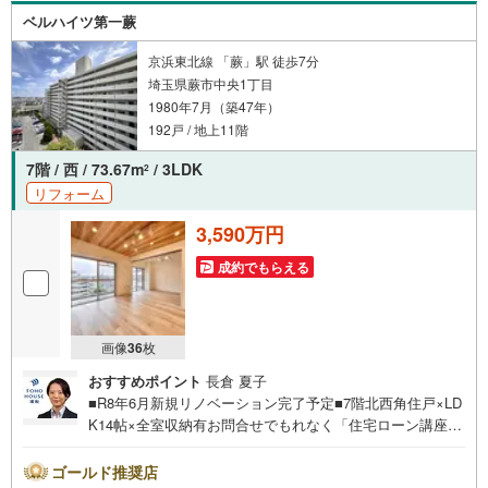
索
ベルハイツ第一蕨
条
件
京浜東北線 「蕨」駅 徒歩7分
埼玉県蕨市中央1丁目
で
1980年7月（築47年）
通
192戸 / 地上11階
知
を
7階 / 西 / 73.67m
/ 3LDK
2
受
リフォーム
け
取
3,590万円
る
成約でもらえる
・
条
件
画像
36
枚
を
マ
おすすめポイント
長倉 夏子
イ
■R8年6月新規リノベーション完了予定■7階北西角住戸×LD
ペ
K14帖×全室収納有お問合せでもれなく「住宅ローン講座」
ー
プレゼント！営業時間:7:00～22:00（年中無休）こちらの
時間帯はお電話でのお問い合わせがスムーズにご案内でき
ジ
ゴールド推奨店