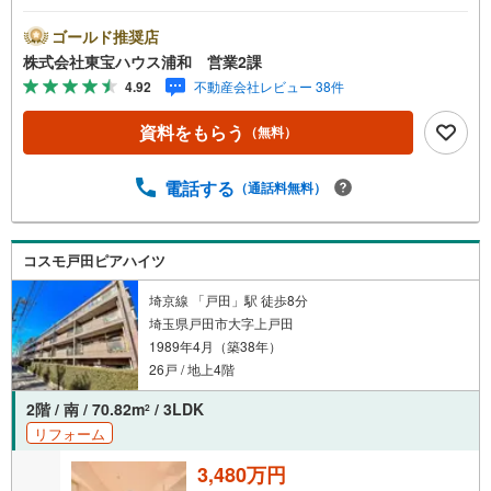
お問合せでもれなく「住宅ローン講座」プレゼント！営業
時間:7:00～22:00（年中無休）こちらの時間帯はお電話で
ゴールド推奨店
のお問い合わせがスムーズにご案内できますぜひお気軽に
株式会社東宝ハウス浦和 営業2課
ご連絡下さい！東宝ハウスライフソリューションズグルー
4.92
不動産会社レビュー 38件
プ 東宝ハウス浦和 特別提携金利〔一例〕東宝ハウス浦
和の住宅ローン■変動金利全期間引下げプラン⇒住宅ローン
資料をもらう
（無料）
金利優遇割の最大適用《0.89％》と某信用金庫金利1.275％
の比較借入金4000万円返済期間35年の総返済額の差額:303
万円※2026年7月末実行分まで（審査・要件があります）◇
電話する
（通話料無料）
TOHO HOUSE CLUBで生涯の安心をお届け◇東宝ハウスの
ライフパートナーが直接ご対応ライフプランニング、かけ
つけサポート、Club Offプレミアムなど多彩なサービスがご
コスモ戸田ピアハイツ
ざいます
埼京線 「戸田」駅 徒歩8分
埼玉県戸田市大字上戸田
1989年4月（築38年）
26戸 / 地上4階
2階 / 南 / 70.82m
/ 3LDK
2
リフォーム
3,480万円