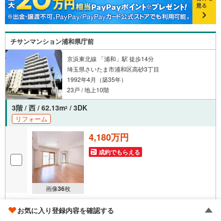
した…
チサンマンション浦和県庁前
京浜東北線 「浦和」駅 徒歩14分
埼玉県さいたま市浦和区高砂3丁目
1992年4月（築35年）
23戸 / 地上10階
3階 / 西 / 62.13m
/ 3DK
2
リフォーム
4,180万円
成約でもらえる
画像
36
枚
おすすめポイント
長倉 夏子
お気に入り登録内容を確認する
■2026年1月完了の新規内装リフォームで快適空間に■まい