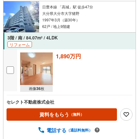
日豊本線 「高城」駅 徒歩47分
大分県大分市大字猪野
1997年3月（築30年）
62戸 / 地上9階建
3階 / 南 / 84.07m
/ 4LDK
2
リフォーム
1,890万円
画像
36
枚
セレクト不動産株式会社
資料をもらう
（無料）
電話する
（通話料無料）