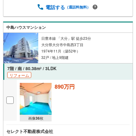
電話する
（通話料無料）
中島ハウスマンション
日豊本線 「大分」駅 徒歩23分
大分県大分市中島西3丁目
1974年11月（築52年）
32戸 / 地上9階建
7階 / 南 / 80.38m
/ 3LDK
2
リフォーム
890万円
画像
36
枚
セレクト不動産株式会社