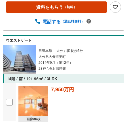
資料をもらう
（無料）
電話する
（通話料無料）
ウエストゲート
日豊本線 「大分」駅 徒歩3分
大分県大分市要町
2014年9月（築12年）
28戸 / 地上15階建
14階 / 南 / 121.96m
/ 3LDK
2
7,950万円
画像
36
枚