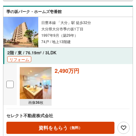
季の坂パーク・ホームズ壱番館
日豊本線 「大分」駅 徒歩32分
大分県大分市季の坂1丁目
1997年9月（築29年）
74戸 / 地上13階建
2階 / 東 / 76.19m
/ 3LDK
2
リフォーム
2,490万円
画像
36
枚
セレクト不動産株式会社
資料をもらう
（無料）