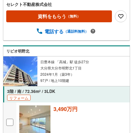
セレクト不動産株式会社
資料をもらう
（無料）
電話する
（通話料無料）
リビオ明野北
日豊本線 「高城」駅 徒歩27分
大分県大分市明野北1丁目
2024年1月（築3年）
97戸 / 地上10階建
3階 / 南 / 72.36m
/ 3LDK
2
リフォーム
3,490万円