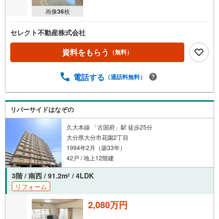
画像
36
枚
セレクト不動産株式会社
資料をもらう
（無料）
電話する
（通話料無料）
リバーサイドはなぞの
久大本線 「古国府」駅 徒歩25分
大分県大分市花園2丁目
1994年2月（築33年）
42戸 / 地上12階建
3階 / 南西 / 91.2m
/ 4LDK
2
リフォーム
2,080万円