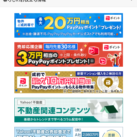
マンションカタログ
教えて！住まいの先生
新築マンション
中古マンション
新築一戸建て
中古一戸建て
注文住宅
土地
売却査定