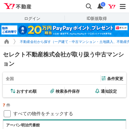
Yahoo!不動産
検索
通知
i
ログイン
ID新規取得
不動産会社から探す（一戸建て・中古マンション・土地購入、不動産
セレクト不動産株式会社が取り扱う中古マンシ
ョン
全国
条件変更
おすすめ順
検索条件保存
通知設定
7
件
すべての物件をチェックする
アーバン明治弐番館