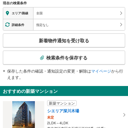
現在の検索条件
全国
エリア/路線
指定なし
詳細条件
こ
新着物件通知を受け取る
の
検
索
検索条件を保存する
条
件
保存した条件の確認・通知設定の変更・解除は
マイページ
から行
で
えます。
通
知
おすすめの新築マンション
を
受
新築マンション
け
シエリア深川木場
取
未定
る
2LDK～4LDK
・