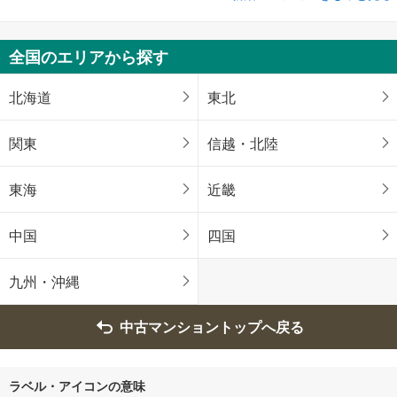
アトラス代々木
未定
全国のエリアから探す
1LDK～3LDK
東京都渋谷区千駄ヶ谷五丁目23-46他（地番）
北海道
東北
関東
信越・北陸
東海
近畿
中国
四国
九州・沖縄
中古マンショントップへ戻る
ラベル・アイコンの意味