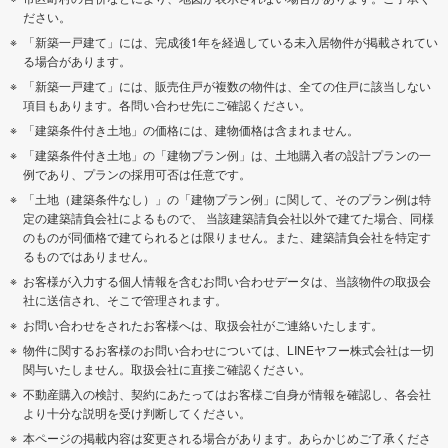
ださい。
「新築一戸建て」には、完成後1年を経過している未入居物件が掲載されてい
る場合があります。
「新築一戸建て」には、販売住戸が複数の物件は、全ての住戸に該当しない
項目もあります。各問い合わせ先にご確認ください。
「建築条件付き土地」の価格には、建物価格は含まれません。
「建築条件付き土地」の「建物プラン例」は、土地購入者の設計プランの一
例であり、プランの採用可否は任意です。
「土地（建築条件なし）」の「建物プラン例」に関して、そのプラン例は特
定の建築請負会社によるもので、 当該建築請負会社以外で建てた場合、同様
のものが同価格で建てられるとは限りません。また、建築請負会社を特定す
るものではありません。
お客様が入力する個人情報を含むお問い合わせデータは、当該物件の取扱会
社に送信され、そこで管理されます。
お問い合わせをされたお客様へは、取扱会社がご連絡いたします。
物件に関するお客様のお問い合わせについては、LINEヤフー株式会社は一切
関与いたしません。取扱会社に直接ご確認ください。
不動産購入の検討、契約にあたってはお客様ご自身が情報を確認し、各会社
より十分な説明を受け判断してください。
本ページの掲載内容は変更される場合があります。あらかじめご了承くださ