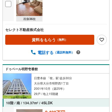
画像
36
枚
セレクト不動産株式会社
資料をもらう
（無料）
電話する
（通話料無料）
ドゥペール明野壱番館
日豊本線 「牧」駅 徒歩30分
大分県大分市明野西1丁目
2001年10月（築25年）
29戸 / 地上15階建
10階 / 南 / 134.37m
/ 4SLDK
2