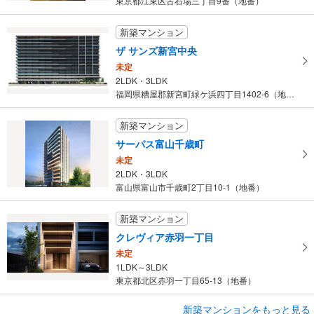
東京都江東区古石場三丁目9番（地番）
条
件
新築マンション
を
ザ サンズ新宮中央
マ
未定
イ
2LDK・3LDK
ペ
福岡県糟屋郡新宮町緑ケ浜四丁目1402-6（地番）
ー
ジ
新築マンション
に
サーパス富山千歳町
保
未定
存
2LDK・3LDK
す
富山県富山市千歳町2丁目10-1（地番）
る
新築マンション
クレヴィア赤羽一丁目
未定
1LDK～3LDK
東京都北区赤羽一丁目65-13（地番）
新築マンションをもっと見る
新築マンション